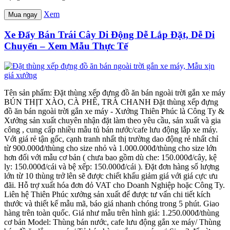
Xem
Mua ngay
Xe Đẩy Bán Trái Cây Di Động Dễ Lắp Đặt, Dễ Di
Chuyển – Xem Mẫu Thực Tế
Tên sản phẩm: Đặt thùng xếp đựng đồ ăn bán ngoài trời gắn xe máy
BÚN THỊT XÀO, CÀ PHÊ, TRÀ CHANH Đặt thùng xếp đựng
đồ ăn bán ngoài trời gắn xe máy - Xưởng Thiên Phúc là Công Ty &
Xưởng sản xuất chuyên nhận đặt làm theo yêu cầu, sản xuất và gia
công , cung cấp nhiều mẫu tủ bán nước/cafe lưu động lắp xe máy.
Với giá rẻ tận gốc, cạnh tranh nhất thị trường dao động rẻ nhất chỉ
từ 900.000đ/thùng cho size nhỏ và 1.000.000đ/thùng cho size lớn
hơn đối với mẫu cơ bản ( chưa bao gồm dù che: 150.000đ/cây, kệ
ly: 150.000đ/cái và bệ xếp: 150.000đ/cái ). Đặt đơn hàng số lượng
lớn từ 10 thùng trở lên sẽ được chiết khấu giảm giá với giá cực ưu
đãi. Hỗ trợ xuất hóa đơn đỏ VAT cho Doanh Nghiệp hoặc Công Ty.
Liên hệ Thiên Phúc xưởng sản xuất để được tư vấn chi tiết kích
thước và thiết kế mẫu mã, báo giá nhanh chóng trong 5 phút. Giao
hàng trên toàn quốc. Giá như mẫu trên hình giá: 1.250.000đ/thùng
cơ bản Model: Thùng bán nước, cafe lưu động gắn xe máy/ Thùng