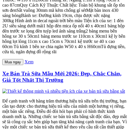
cao 87cmQuy Cách Kỹ Thuật: Chất liệu: Toàn bộ khung sắt ốp tôn
sơn đenSắt vuông 30mm mã kẽm chống gỉ sétMặt bàn inox 430
sáng bóngBánh xe: Đường kính 19cm, chịu được sức nặng
300kg Hình ảnh in decal ngoài trời bền màu Tiện ích của xe: 1 đèn
2U siêu sáng dưới mái1 hộp đèn mica ốp nổi 40 x 40cm1 bảng hộp
đèn trước xe lọng đèn tuýp led ánh sáng trắng2 bảng menu bên
hông xe 30 x 50cm1 bảng menu trước xe 110cm x 30cm1 kệ ly bên
hông lọt lòng 11cm x cao 15cm x 70cm1 kệ trước xe 40 x cao
60cm Tủ kính 1 bên xe chia ngăn W50 x 40 x H60cmTủ đựng tiền,
cửa tủ, ngăn đựng đồ rộng rãi
Xem
Mua ngay
Xe Bán Trà Sữa Mẫu Mới 2026: Đẹp, Chắc Chắn,
Giá Tốt Nhất Thị Trường
Để cạnh tranh với hàng trăm thương hiệu trà sữa trên thị trường, bạn
cần tạo được cho thương hiệu trà sữa của mình một hương vị riêng,
một bản sắc riêng. Điều đó đòi hỏi bạn phải có hình thức kinh
doanh mới lạ. Những chiếc xe bán trà sữa bằng sắt độc đáo, đẹp mắt
sẽ là công cụ sắc bén giúp bạn tăng khả năng cạnh tranh của bạn. Vì
vậy một chiếc xe bán trà sữa thiết kế theo yêu cầu rất cần thiết giúp