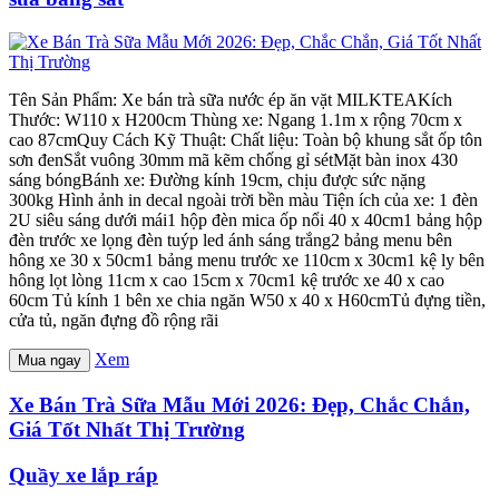
Tên Sản Phẩm: Xe bán trà sữa nước ép ăn vặt MILKTEAKích
Thước: W110 x H200cm Thùng xe: Ngang 1.1m x rộng 70cm x
cao 87cmQuy Cách Kỹ Thuật: Chất liệu: Toàn bộ khung sắt ốp tôn
sơn đenSắt vuông 30mm mã kẽm chống gỉ sétMặt bàn inox 430
sáng bóngBánh xe: Đường kính 19cm, chịu được sức nặng
300kg Hình ảnh in decal ngoài trời bền màu Tiện ích của xe: 1 đèn
2U siêu sáng dưới mái1 hộp đèn mica ốp nổi 40 x 40cm1 bảng hộp
đèn trước xe lọng đèn tuýp led ánh sáng trắng2 bảng menu bên
hông xe 30 x 50cm1 bảng menu trước xe 110cm x 30cm1 kệ ly bên
hông lọt lòng 11cm x cao 15cm x 70cm1 kệ trước xe 40 x cao
60cm Tủ kính 1 bên xe chia ngăn W50 x 40 x H60cmTủ đựng tiền,
cửa tủ, ngăn đựng đồ rộng rãi
Xem
Mua ngay
Xe Bán Trà Sữa Mẫu Mới 2026: Đẹp, Chắc Chắn,
Giá Tốt Nhất Thị Trường
Quầy xe lắp ráp