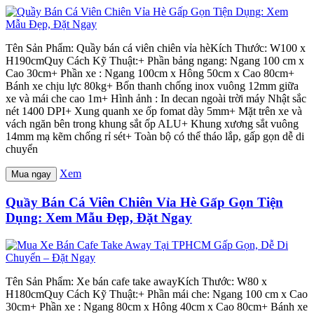
Tên Sản Phẩm: Quầy bán cá viên chiên vỉa hèKích Thước: W100 x
H190cmQuy Cách Kỹ Thuật:+ Phần bảng ngang: Ngang 100 cm x
Cao 30cm+ Phần xe : Ngang 100cm x Hông 50cm x Cao 80cm+
Bánh xe chịu lực 80kg+ Bốn thanh chống inox vuông 12mm giữa
xe và mái che cao 1m+ Hình ảnh : In decan ngoài trời máy Nhật sắc
nét 1400 DPI+ Xung quanh xe ốp fomat dày 5mm+ Mặt trên xe và
vách ngăn bên trong khung sắt ốp ALU+ Khung xương sắt vuông
14mm mạ kẽm chống rỉ sét+ Toàn bộ có thể tháo lắp, gấp gọn dễ di
chuyển
Xem
Mua ngay
Quầy Bán Cá Viên Chiên Vỉa Hè Gấp Gọn Tiện
Dụng: Xem Mẫu Đẹp, Đặt Ngay
Tên Sản Phẩm: Xe bán cafe take awayKích Thước: W80 x
H180cmQuy Cách Kỹ Thuật:+ Phần mái che: Ngang 100 cm x Cao
30cm+ Phần xe : Ngang 80cm x Hông 40cm x Cao 80cm+ Bánh xe