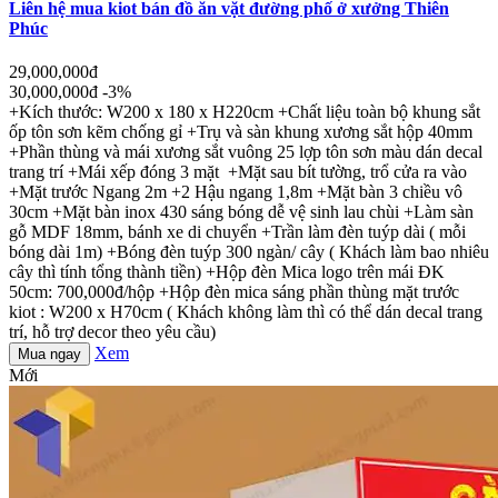
Liên hệ mua kiot bán đồ ăn vặt đường phố ở xưởng Thiên
Phúc
29,000,000đ
30,000,000đ
-3%
+Kích thước: W200 x 180 x H220cm +Chất liệu toàn bộ khung sắt
ốp tôn sơn kẽm chống gỉ +Trụ và sàn khung xương sắt hộp 40mm
+Phần thùng và mái xương sắt vuông 25 lợp tôn sơn màu dán decal
trang trí +Mái xếp đóng 3 mặt +Mặt sau bít tường, trổ cửa ra vào
+Mặt trước Ngang 2m +2 Hậu ngang 1,8m +Mặt bàn 3 chiều vô
30cm +Mặt bàn inox 430 sáng bóng dễ vệ sinh lau chùi +Làm sàn
gỗ MDF 18mm, bánh xe di chuyển +Trần làm đèn tuýp dài ( mỗi
bóng dài 1m) +Bóng đèn tuýp 300 ngàn/ cây ( Khách làm bao nhiêu
cây thì tính tổng thành tiền) +Hộp đèn Mica logo trên mái ĐK
50cm: 700,000đ/hộp +Hộp đèn mica sáng phần thùng mặt trước
kiot : W200 x H70cm ( Khách không làm thì có thể dán decal trang
trí, hỗ trợ decor theo yêu cầu)
Xem
Mua ngay
Mới