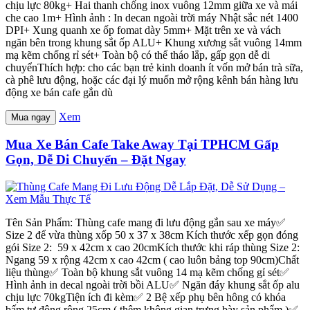
chịu lực 80kg+ Hai thanh chống inox vuông 12mm giữa xe và mái
che cao 1m+ Hình ảnh : In decan ngoài trời máy Nhật sắc nét 1400
DPI+ Xung quanh xe ốp fomat dày 5mm+ Mặt trên xe và vách
ngăn bên trong khung sắt ốp ALU+ Khung xương sắt vuông 14mm
mạ kẽm chống rỉ sét+ Toàn bộ có thể tháo lắp, gấp gọn dễ di
chuyểnThích hợp: cho các bạn trẻ kinh doanh ít vốn mở bán trà sữa,
cà phê lưu động, hoặc các đại lý muốn mở rộng kênh bán hàng lưu
động xe bán cafe gắn dù
Xem
Mua ngay
Mua Xe Bán Cafe Take Away Tại TPHCM Gấp
Gọn, Dễ Di Chuyển – Đặt Ngay
Tên Sản Phẩm: Thùng cafe mang đi lưu động gắn sau xe máy✅
Size 2 để vừa thùng xốp 50 x 37 x 38cm Kích thước xếp gọn đóng
gói Size 2: 59 x 42cm x cao 20cmKích thước khi ráp thùng Size 2:
Ngang 59 x rộng 42cm x cao 42cm ( cao luôn bảng top 90cm)Chất
liệu thùng✅ Toàn bộ khung sắt vuông 14 mạ kẽm chống gỉ sét✅
Hình ảnh in decal ngoài trời bồi ALU✅ Ngăn đáy khung sắt ốp alu
chịu lực 70kgTiện ích đi kèm✅ 2 Bệ xếp phụ bên hông có khóa
bấm tự động rộng 25cm ( thêm không gian trưng bày sản phẩm )✅