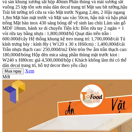
và sàn khung xương sắt hộp 40mm Phần thùng và mái xương sắt
vuông 25 lợp tôn sơn màu dán decal trang trí Mặt sau bít tường,hậu
Trái bít tường trổ cửa ra vào Mặt trước Ngang 2,4m, 2 Hậu ngang
1,8m Mặt bàn mặt trước và Mặt sau vào 50cm, hậu trái và hậu phải
trống Mặt bàn inox 430 sáng bóng dễ vệ sinh lau chùi Làm sàn gỗ
MDF 18mm, bánh xe di chuyển Tiện ích: Bồn rửa tay 2 ngăn + 1
vòi rửa tay bằng nhựa : 1,800,000đ/bộ Quạt đảo trên trần :
600.000đ/cây Hệ thống khung kệ treo trang trí: 1,700,000đ/cái Tủ
kính trưng bày : kính 8ly ( W120 x 30 x H60cm) : 1,400,000đ/cái
Trần nhựa thạch cao: 250,000đ/m2 Đèn tròn 9w âm trần thạch cao:
180,000đ/bóng Hộp đèn mica sáng phần thùng mặt trước kiot :
W240 x H80cm: giá 4,500,000đ/hộp ( Khách không làm thì có thể
dán decal trang trí, hỗ trợ decor theo yêu cầu)
Xem
Mua ngay
Mới