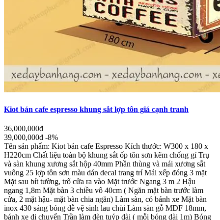
Kiot bán cafe espresso khung sắt lợp tôn giá cạnh tranh
36,000,000đ
39,000,000đ
-8%
Tên sản phẩm: Kiot bán cafe Espresso Kích thước: W300 x 180 x
H220cm Chất liệu toàn bộ khung sắt ốp tôn sơn kẽm chống gỉ Trụ
và sàn khung xương sắt hộp 40mm Phần thùng và mái xương sắt
vuông 25 lợp tôn sơn màu dán decal trang trí Mái xếp đóng 3 mặt
Mặt sau bít tường, trổ cửa ra vào Mặt trước Ngang 3 m 2 Hậu
ngang 1,8m Mặt bàn 3 chiều vô 40cm ( Ngăn mặt bàn trước làm
cửa, 2 mặt hậu- mặt bàn chia ngăn) Làm sàn, có bánh xe Mặt bàn
inox 430 sáng bóng dễ vệ sinh lau chùi Làm sàn gỗ MDF 18mm,
bánh xe di chuyển Trần làm đèn tuýp dài ( mỗi bóng dài 1m) Bóng