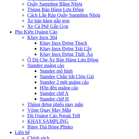
Quầy Sampling Bằng Nhựa
Thùng Bán Hàng Lưu Động
Cách Lắp Ráp Quầy Sampling Nhựa
Xe bán hàng gấp gọn
Xe Cà Phê Gấp Gọn
Phụ Kiện Quảng Cáo
Khay Inox 304
Khay Inox Đựng Thạch
Khay Inox Đựng Trái Cây
Khay Inox Đựng Thức Ăn
Ô Dù Che Xe Bán Hàng Lưu Động
Standee quảng cáo
Standee mô hình
Standee Chân Sắt Chịu Gió
Standee 2 mặt quảng cáo
Hộp đèn quảng cáo
Standee chữ A
Standee chữ H
Thùng đựng phiếu may mắn
Vòng Quay May Mắn
Dù Quảng Cáo Ngoài Trời
KHAY SAMPLING
Bảng Thả Bóng Plinko
Liên hệ
Chính sách