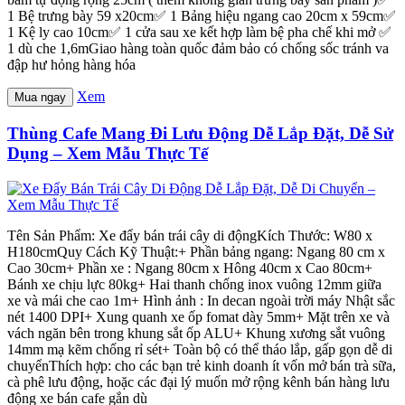
1 Bệ trưng bày 59 x20cm✅ 1 Bảng hiệu ngang cao 20cm x 59cm✅
1 Kệ ly cao 10cm✅ 1 cửa sau xe kết hợp làm bệ pha chế khi mở ✅
1 dù che 1,6mGiao hàng toàn quốc đảm bảo có chống sốc tránh va
đập hư hỏng hàng hóa
Xem
Mua ngay
Thùng Cafe Mang Đi Lưu Động Dễ Lắp Đặt, Dễ Sử
Dụng – Xem Mẫu Thực Tế
Tên Sản Phẩm: Xe đẩy bán trái cây di độngKích Thước: W80 x
H180cmQuy Cách Kỹ Thuật:+ Phần bảng ngang: Ngang 80 cm x
Cao 30cm+ Phần xe : Ngang 80cm x Hông 40cm x Cao 80cm+
Bánh xe chịu lực 80kg+ Hai thanh chống inox vuông 12mm giữa
xe và mái che cao 1m+ Hình ảnh : In decan ngoài trời máy Nhật sắc
nét 1400 DPI+ Xung quanh xe ốp fomat dày 5mm+ Mặt trên xe và
vách ngăn bên trong khung sắt ốp ALU+ Khung xương sắt vuông
14mm mạ kẽm chống rỉ sét+ Toàn bộ có thể tháo lắp, gấp gọn dễ di
chuyểnThích hợp: cho các bạn trẻ kinh doanh ít vốn mở bán trà sữa,
cà phê lưu động, hoặc các đại lý muốn mở rộng kênh bán hàng lưu
động xe bán cafe gắn dù