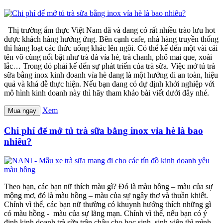
Thị trường ẩm thực Việt Nam đã và đang có rất nhiều trào lưu hot
được khách hàng hưởng ứng. Bên cạnh cafe, nhà hàng truyền thống
thì hàng loạt các thức uống khác lên ngôi. Có thể kể đến một vài cái
tên vô cùng nổi bật như trà đá vỉa hè, trà chanh, phô mai que, xoài
lắc… Trong đó phải kể đến sự phát triển của trà sữa. Việc mở tủ trà
sữa bằng inox kinh doanh vỉa hè đang là một hướng đi an toàn, hiệu
quả và khá dễ thực hiện. Nếu bạn đang có dự định khởi nghiệp với
mô hình kinh doanh này thì hãy tham khảo bài viết dưới đây nhé.
Xem
Mua ngay
Chi phí để mở tủ trà sữa bằng inox vỉa hè là bao
nhiêu?
Theo bạn, các bạn nữ thích màu gì? Đó là màu hồng – màu của sự
mộng mơ, đó là màu hồng – màu của sự ngây thơ và thuần khiết.
Chính vì thế, các bạn nữ thường có khuynh hướng thích những gì
có màu hồng - màu của sự lãng mạn. Chính vì thế, nếu bạn có ý
định kinh doanh trà sữa trân châu cho học sinh, sinh viên thì mình