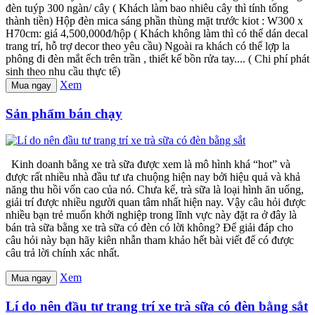
đèn tuýp 300 ngàn/ cây ( Khách làm bao nhiêu cây thì tính tổng
thành tiền) Hộp đèn mica sáng phần thùng mặt trước kiot : W300 x
H70cm: giá 4,500,000đ/hộp ( Khách không làm thì có thể dán decal
trang trí, hỗ trợ decor theo yêu cầu) Ngoài ra khách có thể lợp la
phông đi đèn mắt ếch trên trần , thiết kế bồn rửa tay.... ( Chi phí phát
sinh theo nhu cầu thực tế)
Xem
Mua ngay
Sản phẩm bán chạy
Kinh doanh bằng xe trà sữa được xem là mô hình khá “hot” và
được rất nhiều nhà đầu tư ưa chuộng hiện nay bởi hiệu quả và khả
năng thu hồi vốn cao của nó. Chưa kể, trà sữa là loại hình ăn uống,
giải trí được nhiều người quan tâm nhất hiện nay. Vậy câu hỏi được
nhiều bạn trẻ muốn khởi nghiệp trong lĩnh vực này đặt ra ở đây là
bán trà sữa bằng xe trà sữa có đèn có lời không? Để giải đáp cho
câu hỏi này bạn hãy kiên nhẫn tham khảo hết bài viết để có được
câu trả lời chính xác nhất.
Xem
Mua ngay
Lí do nên đầu tư trang trí xe trà sữa có đèn bằng sắt