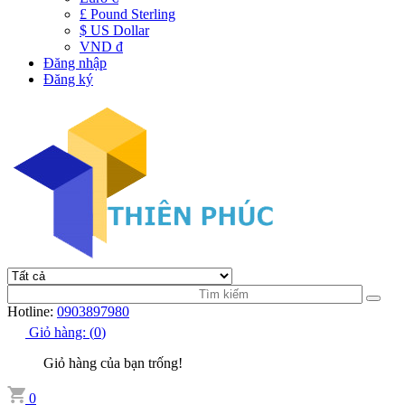
£ Pound Sterling
$ US Dollar
VND đ
Đăng nhập
Đăng ký
Hotline:
0903897980
Giỏ hàng:
(
0
)
Giỏ hàng của bạn trống!
0