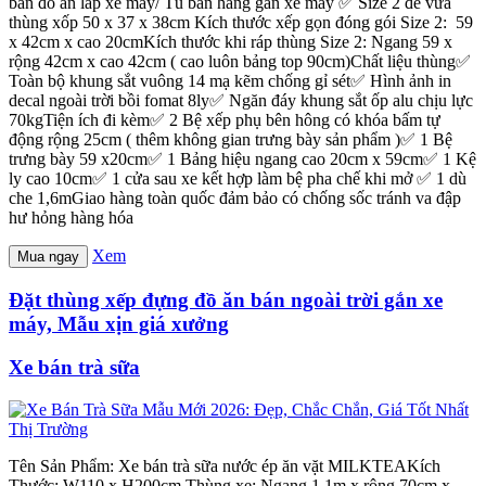
bán đồ ăn lắp xe máy/ Tủ bán hàng gắn xe máy ✅ Size 2 để vừa
thùng xốp 50 x 37 x 38cm Kích thước xếp gọn đóng gói Size 2: 59
x 42cm x cao 20cmKích thước khi ráp thùng Size 2: Ngang 59 x
rộng 42cm x cao 42cm ( cao luôn bảng top 90cm)Chất liệu thùng✅
Toàn bộ khung sắt vuông 14 mạ kẽm chống gỉ sét✅ Hình ảnh in
decal ngoài trời bồi fomat 8ly✅ Ngăn đáy khung sắt ốp alu chịu lực
70kgTiện ích đi kèm✅ 2 Bệ xếp phụ bên hông có khóa bấm tự
động rộng 25cm ( thêm không gian trưng bày sản phẩm )✅ 1 Bệ
trưng bày 59 x20cm✅ 1 Bảng hiệu ngang cao 20cm x 59cm✅ 1 Kệ
ly cao 10cm✅ 1 cửa sau xe kết hợp làm bệ pha chế khi mở ✅ 1 dù
che 1,6mGiao hàng toàn quốc đảm bảo có chống sốc tránh va đập
hư hỏng hàng hóa
Xem
Mua ngay
Đặt thùng xếp đựng đồ ăn bán ngoài trời gắn xe
máy, Mẫu xịn giá xưởng
Xe bán trà sữa
Tên Sản Phẩm: Xe bán trà sữa nước ép ăn vặt MILKTEAKích
Thước: W110 x H200cm Thùng xe: Ngang 1.1m x rộng 70cm x