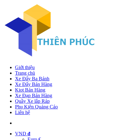
Giới thiệu
Trang chủ
Xe Đẩy Ba Bánh
Xe Đẩy Bán Hàng
Kiot Bán Hàng
Xe Đạp Bán Hàng
Quầy Xe lắp Ráp
Phụ Kiện Quảng Cáo
Liên hệ
VND
đ
Euro €