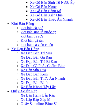
Xe Gỗ Bán Sinh Tố Nước Ép
Xe Gỗ Bán Nước
Xe Gỗ Bán Bánh Mì
Xe Gỗ Bán Xiên Que
Xe Gỗ Bán Thức Ăn Nhanh
Kiot Bán Hàng
kiot bán cà phê
kiot bán sinh tố nước ép
kiot bán trà sữa
Kiot bán gà rán
kiot bán cá viên chiên
Xe Đạp Bán Hàng
Xe Đạp Bán Trà Sữa
Xe Đạp Bán Gà Rán
Xe Đạp Bán Trà Bí Đao
Xe Đạp Cà Phê - Coffee Bike
Xe Bán Súp Cua
Xe Đạp Bán Kem
Xe Đạp Bán Thức Ăn Nhanh
Xe Đạp Bán Bánh
Xe Bán Khoai Tây Lắc
Quầy Xe lắp Ráp
Xe Bán Hàng Lắp Ráp
Xe Lắp Ráp Xếp M
Quầy Sampling Bằng Sắt