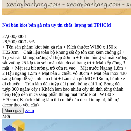
Nơi bán kiot bán gà rán uy tín chất lượng tại TPHCM
27,000,000đ
28,500,000đ
-5%
+ Tên sản phẩm: kiot bán gà rán + Kích thước: W180 x 150 x
H220cm + Chất liệu toàn bộ khung sắt ốp tôn sơn kẽm chống gỉ +
Trụ và sàn khung xương sắt hộp 40mm + Phần thùng và mái xương
sắt vuông 25 lợp tôn sơn màu dán decal trang trí + Mái xếp đóng 3
mặt + Mặt sau bít tường, trổ cửa ra vào + Mặt trước Ngang 1,8m +
2 Hậu ngang 1,5m + Mặt bàn 3 chiều vô 30cm + Mặt bàn inox 430
sáng bóng dễ vệ sinh lau chùi + Làm sàn gỗ MDF 18mm, bánh xe
di chuyển + Trần làm đèn tuýp dài ( mỗi bóng dài 1m) Bóng đèn
tuýp 300 ngàn/ cây ( Khách làm bao nhiêu cây thì tính tổng thành
tiền) Hộp đèn mica sáng phần thùng mặt trước kiot : W180 x
H70cm ( Khách không làm thì có thể dán decal trang trí, hỗ trợ
decor theo yêu cầu)
Xem
Mua ngay
Mới