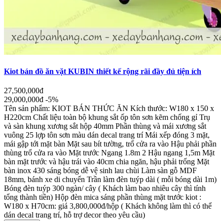
Kiot bán đồ ăn vặt KUBIN thiết kế rộng rãi đầy đủ tiện ích
27,500,000đ
29,000,000đ
-5%
Tên sản phẩm: KIOT BÁN THỨC ĂN Kích thước: W180 x 150 x
H220cm Chất liệu toàn bộ khung sắt ốp tôn sơn kẽm chống gỉ Trụ
và sàn khung xương sắt hộp 40mm Phần thùng và mái xương sắt
vuông 25 lợp tôn sơn màu dán decal trang trí Mái xếp đóng 3 mặt,
mái gập tới mặt bàn Mặt sau bít tường, trổ cửa ra vào Hậu phải phần
thùng trổ cửa ra vào Mặt trước Ngang 1.8m 2 Hậu ngang 1,5m Mặt
bàn mặt trước và hậu trái vào 40cm chia ngăn, hậu phải trống Mặt
bàn inox 430 sáng bóng dễ vệ sinh lau chùi Làm sàn gỗ MDF
18mm, bánh xe di chuyển Trần làm đèn tuýp dài ( mỗi bóng dài 1m)
Bóng đèn tuýp 300 ngàn/ cây ( Khách làm bao nhiêu cây thì tính
tổng thành tiền) Hộp đèn mica sáng phần thùng mặt trước kiot :
W180 x H70cm: giá 3,800,000đ/hộp ( Khách không làm thì có thể
dán decal trang trí, hỗ trợ decor theo yêu cầu)