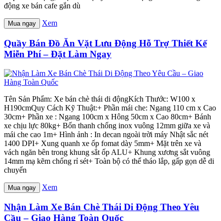
động xe bán cafe gắn dù
Xem
Mua ngay
Quầy Bán Đồ Ăn Vặt Lưu Động Hỗ Trợ Thiết Kế
Miễn Phí – Đặt Làm Ngay
Tên Sản Phẩm: Xe bán chè thái di độngKích Thước: W100 x
H190cmQuy Cách Kỹ Thuật:+ Phần mái che: Ngang 110 cm x Cao
30cm+ Phần xe : Ngang 100cm x Hông 50cm x Cao 80cm+ Bánh
xe chịu lực 80kg+ Bốn thanh chống inox vuông 12mm giữa xe và
mái che cao 1m+ Hình ảnh : In decan ngoài trời máy Nhật sắc nét
1400 DPI+ Xung quanh xe ốp fomat dày 5mm+ Mặt trên xe và
vách ngăn bên trong khung sắt ốp ALU+ Khung xương sắt vuông
14mm mạ kẽm chống rỉ sét+ Toàn bộ có thể tháo lắp, gấp gọn dễ di
chuyển
Xem
Mua ngay
Nhận Làm Xe Bán Chè Thái Di Động Theo Yêu
Cầu – Giao Hàng Toàn Quốc