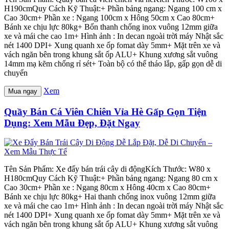
H190cmQuy Cách Kỹ Thuật:+ Phần bảng ngang: Ngang 100 cm x
Cao 30cm+ Phần xe : Ngang 100cm x Hông 50cm x Cao 80cm+
Bánh xe chịu lực 80kg+ Bốn thanh chống inox vuông 12mm giữa
xe và mái che cao 1m+ Hình ảnh : In decan ngoài trời máy Nhật sắc
nét 1400 DPI+ Xung quanh xe ốp fomat dày 5mm+ Mặt trên xe và
vách ngăn bên trong khung sắt ốp ALU+ Khung xương sắt vuông
14mm mạ kẽm chống rỉ sét+ Toàn bộ có thể tháo lắp, gấp gọn dễ di
chuyển
Xem
Mua ngay
Quầy Bán Cá Viên Chiên Vỉa Hè Gấp Gọn Tiện
Dụng: Xem Mẫu Đẹp, Đặt Ngay
Tên Sản Phẩm: Xe đẩy bán trái cây di độngKích Thước: W80 x
H180cmQuy Cách Kỹ Thuật:+ Phần bảng ngang: Ngang 80 cm x
Cao 30cm+ Phần xe : Ngang 80cm x Hông 40cm x Cao 80cm+
Bánh xe chịu lực 80kg+ Hai thanh chống inox vuông 12mm giữa
xe và mái che cao 1m+ Hình ảnh : In decan ngoài trời máy Nhật sắc
nét 1400 DPI+ Xung quanh xe ốp fomat dày 5mm+ Mặt trên xe và
vách ngăn bên trong khung sắt ốp ALU+ Khung xương sắt vuông