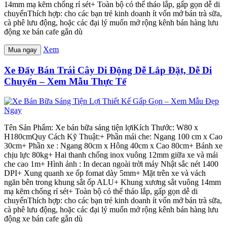
14mm mạ kẽm chống rỉ sét+ Toàn bộ có thể tháo lắp, gấp gọn dễ di
chuyểnThích hợp: cho các bạn trẻ kinh doanh ít vốn mở bán trà sữa,
cà phê lưu động, hoặc các đại lý muốn mở rộng kênh bán hàng lưu
động xe bán cafe gắn dù
Xem
Mua ngay
Xe Đẩy Bán Trái Cây Di Động Dễ Lắp Đặt, Dễ Di
Chuyển – Xem Mẫu Thực Tế
Tên Sản Phẩm: Xe bán bữa sáng tiện lợiKích Thước: W80 x
H180cmQuy Cách Kỹ Thuật:+ Phần mái che: Ngang 100 cm x Cao
30cm+ Phần xe : Ngang 80cm x Hông 40cm x Cao 80cm+ Bánh xe
chịu lực 80kg+ Hai thanh chống inox vuông 12mm giữa xe và mái
che cao 1m+ Hình ảnh : In decan ngoài trời máy Nhật sắc nét 1400
DPI+ Xung quanh xe ốp fomat dày 5mm+ Mặt trên xe và vách
ngăn bên trong khung sắt ốp ALU+ Khung xương sắt vuông 14mm
mạ kẽm chống rỉ sét+ Toàn bộ có thể tháo lắp, gấp gọn dễ di
chuyểnThích hợp: cho các bạn trẻ kinh doanh ít vốn mở bán trà sữa,
cà phê lưu động, hoặc các đại lý muốn mở rộng kênh bán hàng lưu
động xe bán cafe gắn dù