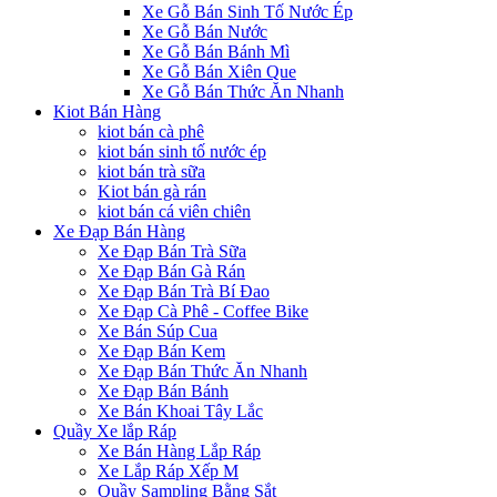
Xe Gỗ Bán Sinh Tố Nước Ép
Xe Gỗ Bán Nước
Xe Gỗ Bán Bánh Mì
Xe Gỗ Bán Xiên Que
Xe Gỗ Bán Thức Ăn Nhanh
Kiot Bán Hàng
kiot bán cà phê
kiot bán sinh tố nước ép
kiot bán trà sữa
Kiot bán gà rán
kiot bán cá viên chiên
Xe Đạp Bán Hàng
Xe Đạp Bán Trà Sữa
Xe Đạp Bán Gà Rán
Xe Đạp Bán Trà Bí Đao
Xe Đạp Cà Phê - Coffee Bike
Xe Bán Súp Cua
Xe Đạp Bán Kem
Xe Đạp Bán Thức Ăn Nhanh
Xe Đạp Bán Bánh
Xe Bán Khoai Tây Lắc
Quầy Xe lắp Ráp
Xe Bán Hàng Lắp Ráp
Xe Lắp Ráp Xếp M
Quầy Sampling Bằng Sắt