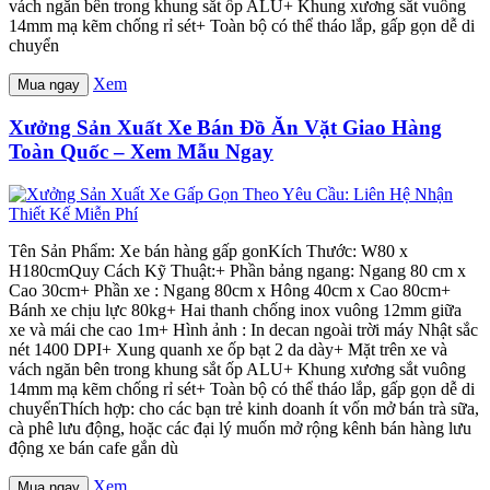
vách ngăn bên trong khung sắt ốp ALU+ Khung xương sắt vuông
14mm mạ kẽm chống rỉ sét+ Toàn bộ có thể tháo lắp, gấp gọn dễ di
chuyển
Xem
Mua ngay
Xưởng Sản Xuất Xe Bán Đồ Ăn Vặt Giao Hàng
Toàn Quốc – Xem Mẫu Ngay
Tên Sản Phẩm: Xe bán hàng gấp gonKích Thước: W80 x
H180cmQuy Cách Kỹ Thuật:+ Phần bảng ngang: Ngang 80 cm x
Cao 30cm+ Phần xe : Ngang 80cm x Hông 40cm x Cao 80cm+
Bánh xe chịu lực 80kg+ Hai thanh chống inox vuông 12mm giữa
xe và mái che cao 1m+ Hình ảnh : In decan ngoài trời máy Nhật sắc
nét 1400 DPI+ Xung quanh xe ốp bạt 2 da dày+ Mặt trên xe và
vách ngăn bên trong khung sắt ốp ALU+ Khung xương sắt vuông
14mm mạ kẽm chống rỉ sét+ Toàn bộ có thể tháo lắp, gấp gọn dễ di
chuyểnThích hợp: cho các bạn trẻ kinh doanh ít vốn mở bán trà sữa,
cà phê lưu động, hoặc các đại lý muốn mở rộng kênh bán hàng lưu
động xe bán cafe gắn dù
Xem
Mua ngay