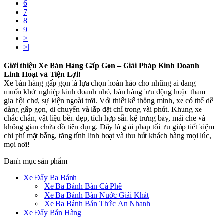
6
7
8
9
>
>|
Giới thiệu Xe Bán Hàng Gấp Gọn – Giải Pháp Kinh Doanh
Linh Hoạt và Tiện Lợi!
Xe bán hàng gấp gọn là lựa chọn hoàn hảo cho những ai đang
muốn khởi nghiệp kinh doanh nhỏ, bán hàng lưu động hoặc tham
gia hội chợ, sự kiện ngoài trời. Với thiết kế thông minh, xe có thể dễ
dàng gấp gọn, di chuyển và lắp đặt chỉ trong vài phút. Khung xe
chắc chắn, vật liệu bền đẹp, tích hợp sẵn kệ trưng bày, mái che và
không gian chứa đồ tiện dụng. Đây là giải pháp tối ưu giúp tiết kiệm
chi phí mặt bằng, tăng tính linh hoạt và thu hút khách hàng mọi lúc,
mọi nơi!
Danh mục sản phẩm
Xe Đẩy Ba Bánh
Xe Ba Bánh Bán Cà Phê
Xe Ba Bánh Bán Nước Giải Khát
Xe Ba Bánh Bán Thức Ăn Nhanh
Xe Đẩy Bán Hàng