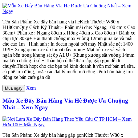
Tên Sản Phẩm: Xe đẩy bán hàng vỉa hèKích Thước: W80 x
H180cmQuy Cách Kỹ Thuật:+ Phần mái che: Ngang 100 cm x Cao
30cm+ Phần xe : Ngang 80cm x Hông 40cm x Cao 80cm+ Bánh xe
chịu lực 80kg+ Hai thanh chống inox vuông 12mm giữa xe và mái
che cao 1m+ Hình ảnh : In decan ngoài trời máy Nhật sắc nét 1400
DPI+ Xung quanh xe ốp fomat dày 5mm+ Mặt trên xe và vách
ngăn bên trong khung sắt ốp ALU+ Khung xương sắt vuông 14mm
mạ kẽm chống rỉ sét+ Toàn bộ có thể tháo lắp, gấp gọn dễ di
chuyểnThích hợp: cho các bạn trẻ kinh doanh ít vốn mở bán trà sữa,
cà phê lưu động, hoặc các đại lý muốn mở rộng kênh bán hàng lưu
động xe bán cafe gắn dù
Xem
Mua ngay
Mẫu Xe Đẩy Bán Hàng Vỉa Hè Được Ưa Chuộng
Nhất – Xem Ngay
Tên Sản Phẩm: Xe đẩy bán hàng gấp gọnKích Thước: W80 x