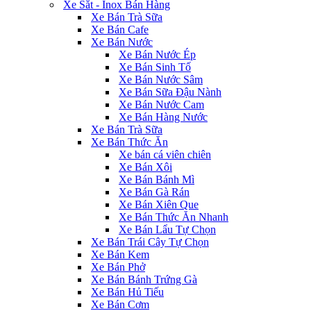
Xe Sắt - Inox Bán Hàng
Xe Bán Trà Sữa
Xe Bán Cafe
Xe Bán Nước
Xe Bán Nước Ép
Xe Bán Sinh Tố
Xe Bán Nước Sâm
Xe Bán Sữa Đậu Nành
Xe Bán Nước Cam
Xe Bán Hàng Nước
Xe Bán Trà Sữa
Xe Bán Thức Ăn
Xe bán cá viên chiên
Xe Bán Xôi
Xe Bán Bánh Mì
Xe Bán Gà Rán
Xe Bán Xiên Que
Xe Bán Thức Ăn Nhanh
Xe Bán Lẩu Tự Chọn
Xe Bán Trái Cây Tự Chọn
Xe Bán Kem
Xe Bán Phở
Xe Bán Bánh Trứng Gà
Xe Bán Hủ Tiếu
Xe Bán Cơm