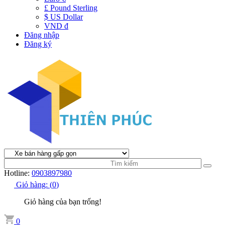
£ Pound Sterling
$ US Dollar
VND đ
Đăng nhập
Đăng ký
Hotline:
0903897980
Giỏ hàng:
(
0
)
Giỏ hàng của bạn trống!
0