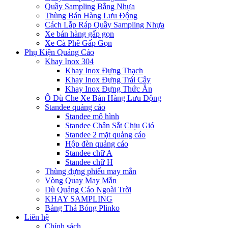
Quầy Sampling Bằng Nhựa
Thùng Bán Hàng Lưu Động
Cách Lắp Ráp Quầy Sampling Nhựa
Xe bán hàng gấp gọn
Xe Cà Phê Gấp Gọn
Phụ Kiện Quảng Cáo
Khay Inox 304
Khay Inox Đựng Thạch
Khay Inox Đựng Trái Cây
Khay Inox Đựng Thức Ăn
Ô Dù Che Xe Bán Hàng Lưu Động
Standee quảng cáo
Standee mô hình
Standee Chân Sắt Chịu Gió
Standee 2 mặt quảng cáo
Hộp đèn quảng cáo
Standee chữ A
Standee chữ H
Thùng đựng phiếu may mắn
Vòng Quay May Mắn
Dù Quảng Cáo Ngoài Trời
KHAY SAMPLING
Bảng Thả Bóng Plinko
Liên hệ
Chính sách