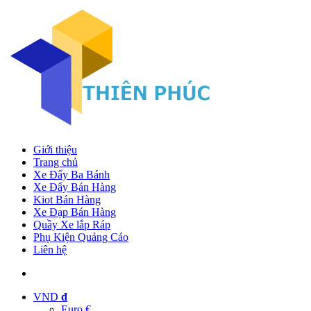
Giới thiệu
Trang chủ
Xe Đẩy Ba Bánh
Xe Đẩy Bán Hàng
Kiot Bán Hàng
Xe Đạp Bán Hàng
Quầy Xe lắp Ráp
Phụ Kiện Quảng Cáo
Liên hệ
VND
đ
Euro €