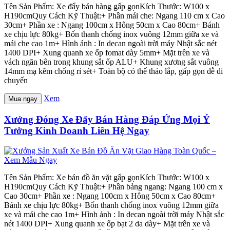
Tên Sản Phẩm: Xe đẩy bán hàng gấp gọnKích Thước: W100 x
H190cmQuy Cách Kỹ Thuật:+ Phần mái che: Ngang 110 cm x Cao
30cm+ Phần xe : Ngang 100cm x Hông 50cm x Cao 80cm+ Bánh
xe chịu lực 80kg+ Bốn thanh chống inox vuông 12mm giữa xe và
mái che cao 1m+ Hình ảnh : In decan ngoài trời máy Nhật sắc nét
1400 DPI+ Xung quanh xe ốp fomat dày 5mm+ Mặt trên xe và
vách ngăn bên trong khung sắt ốp ALU+ Khung xương sắt vuông
14mm mạ kẽm chống rỉ sét+ Toàn bộ có thể tháo lắp, gấp gọn dễ di
chuyển
Xem
Mua ngay
Xưởng Đóng Xe Đẩy Bán Hàng Đáp Ứng Mọi Ý
Tưởng Kinh Doanh Liên Hệ Ngay
Tên Sản Phẩm: Xe bán đồ ăn vặt gấp gọnKích Thước: W100 x
H190cmQuy Cách Kỹ Thuật:+ Phần bảng ngang: Ngang 100 cm x
Cao 30cm+ Phần xe : Ngang 100cm x Hông 50cm x Cao 80cm+
Bánh xe chịu lực 80kg+ Bốn thanh chống inox vuông 12mm giữa
xe và mái che cao 1m+ Hình ảnh : In decan ngoài trời máy Nhật sắc
nét 1400 DPI+ Xung quanh xe ốp bạt 2 da dày+ Mặt trên xe và