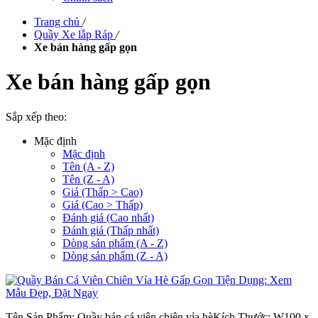
Trang chủ
/
Quầy Xe lắp Ráp
/
Xe bán hàng gấp gọn
Xe bán hàng gấp gọn
Sắp xếp theo:
Mặc định
Mặc định
Tên (A - Z)
Tên (Z - A)
Giá (Thấp > Cao)
Giá (Cao > Thấp)
Đánh giá (Cao nhất)
Đánh giá (Thấp nhất)
Dòng sản phẩm (A - Z)
Dòng sản phẩm (Z - A)
Tên Sản Phẩm: Quầy bán cá viên chiên vỉa hèKích Thước: W100 x