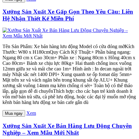
Xưởng Sản Xuất Xe Gấp Gọn Theo Yêu Cầu: Liên
Hệ Nhận Thiết Kế Miễn Phí
Tên Sản Phẩm: Xe bán hàng lưu động Model có cửa đóng mởKích
Thước: W80 x H180cmQuy Cách Kỹ Thuật:+ Phần bảng ngang:
Ngang 80 cm x Cao 30cm+ Phần xe : Ngang 80cm x Hông 40cm x
Cao 80cm+ Bánh xe chịu lực 80kg+ Hai thanh chống inox vuông
12mm giữa xe và mái che cao 1m+ Hình ảnh : In decan ngoài trời
máy Nhật sắc nét 1400 DPI+ Xung quanh xe ốp fomat dày 5mm+
Mặt trên xe và vách ngăn bên trong khung sắt ốp ALU+ Khung
xương sắt vuông 14mm mạ kẽm chống rỉ sét+ Toàn bộ có thể tháo
lắp, gấp gọn dễ di chuyểnThích hợp: cho các bạn trẻ kinh doanh ít
vốn mở bán trà sữa, cà phê lưu động, hoặc các đại lý muốn mở rộng
kênh bán hàng lưu động xe bán cafe gắn dù
Xem
Mua ngay
Xưởng Sản Xuất Xe Bán Hàng Lưu Động Chuyên
Nghiệp – Xem Mẫu Mới Nhất