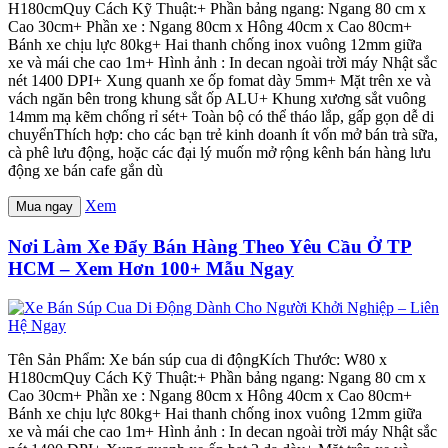
H180cmQuy Cách Kỹ Thuật:+ Phần bảng ngang: Ngang 80 cm x
Cao 30cm+ Phần xe : Ngang 80cm x Hông 40cm x Cao 80cm+
Bánh xe chịu lực 80kg+ Hai thanh chống inox vuông 12mm giữa
xe và mái che cao 1m+ Hình ảnh : In decan ngoài trời máy Nhật sắc
nét 1400 DPI+ Xung quanh xe ốp fomat dày 5mm+ Mặt trên xe và
vách ngăn bên trong khung sắt ốp ALU+ Khung xương sắt vuông
14mm mạ kẽm chống rỉ sét+ Toàn bộ có thể tháo lắp, gấp gọn dễ di
chuyểnThích hợp: cho các bạn trẻ kinh doanh ít vốn mở bán trà sữa,
cà phê lưu động, hoặc các đại lý muốn mở rộng kênh bán hàng lưu
động xe bán cafe gắn dù
Xem
Mua ngay
Nơi Làm Xe Đẩy Bán Hàng Theo Yêu Cầu Ở TP
HCM – Xem Hơn 100+ Mẫu Ngay
Tên Sản Phẩm: Xe bán súp cua di độngKích Thước: W80 x
H180cmQuy Cách Kỹ Thuật:+ Phần bảng ngang: Ngang 80 cm x
Cao 30cm+ Phần xe : Ngang 80cm x Hông 40cm x Cao 80cm+
Bánh xe chịu lực 80kg+ Hai thanh chống inox vuông 12mm giữa
xe và mái che cao 1m+ Hình ảnh : In decan ngoài trời máy Nhật sắc