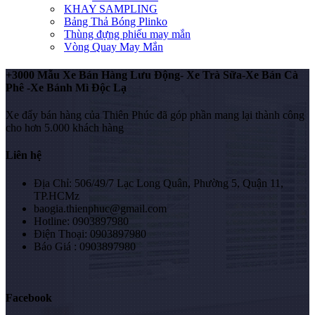
KHAY SAMPLING
Bảng Thả Bóng Plinko
Thùng đựng phiếu may mắn
Vòng Quay May Mắn
+3000 Mẫu Xe Bán Hàng Lưu Động- Xe Trà Sữa-Xe Bán Cà
Phê -Xe Bánh Mì Độc Lạ
Xe đẩy bán hàng của Thiên Phúc đã góp phần mang lại thành công
cho hơn 5.000 khách hàng
Liên hệ
Địa Chỉ: 506/49/7 Lạc Long Quân, Phường 5, Quận 11,
TP.HCMz
baogia.thienphuc@gmail.com
Hotline: 0903897980
Điện Thoại: 0903897980
Báo Giá : 0903897980
Facebook