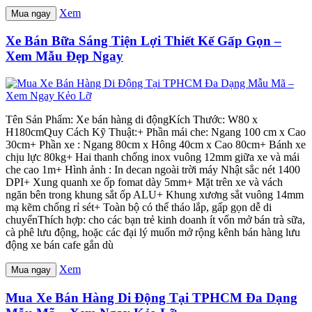
Xem
Mua ngay
Xe Bán Bữa Sáng Tiện Lợi Thiết Kế Gấp Gọn –
Xem Mẫu Đẹp Ngay
Tên Sản Phẩm: Xe bán hàng di độngKích Thước: W80 x
H180cmQuy Cách Kỹ Thuật:+ Phần mái che: Ngang 100 cm x Cao
30cm+ Phần xe : Ngang 80cm x Hông 40cm x Cao 80cm+ Bánh xe
chịu lực 80kg+ Hai thanh chống inox vuông 12mm giữa xe và mái
che cao 1m+ Hình ảnh : In decan ngoài trời máy Nhật sắc nét 1400
DPI+ Xung quanh xe ốp fomat dày 5mm+ Mặt trên xe và vách
ngăn bên trong khung sắt ốp ALU+ Khung xương sắt vuông 14mm
mạ kẽm chống rỉ sét+ Toàn bộ có thể tháo lắp, gấp gọn dễ di
chuyểnThích hợp: cho các bạn trẻ kinh doanh ít vốn mở bán trà sữa,
cà phê lưu động, hoặc các đại lý muốn mở rộng kênh bán hàng lưu
động xe bán cafe gắn dù
Xem
Mua ngay
Mua Xe Bán Hàng Di Động Tại TPHCM Đa Dạng