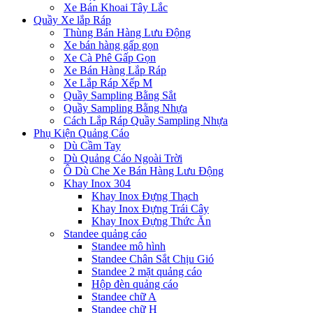
Xe Bán Khoai Tây Lắc
Quầy Xe lắp Ráp
Thùng Bán Hàng Lưu Động
Xe bán hàng gấp gọn
Xe Cà Phê Gấp Gọn
Xe Bán Hàng Lắp Ráp
Xe Lắp Ráp Xếp M
Quầy Sampling Bằng Sắt
Quầy Sampling Bằng Nhựa
Cách Lắp Ráp Quầy Sampling Nhựa
Phụ Kiện Quảng Cáo
Dù Cầm Tay
Dù Quảng Cáo Ngoài Trời
Ô Dù Che Xe Bán Hàng Lưu Động
Khay Inox 304
Khay Inox Đựng Thạch
Khay Inox Đựng Trái Cây
Khay Inox Đựng Thức Ăn
Standee quảng cáo
Standee mô hình
Standee Chân Sắt Chịu Gió
Standee 2 mặt quảng cáo
Hộp đèn quảng cáo
Standee chữ A
Standee chữ H