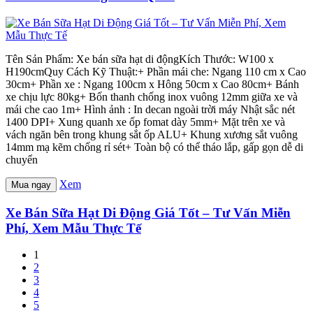
Tên Sản Phẩm: Xe bán sữa hạt di độngKích Thước: W100 x
H190cmQuy Cách Kỹ Thuật:+ Phần mái che: Ngang 110 cm x Cao
30cm+ Phần xe : Ngang 100cm x Hông 50cm x Cao 80cm+ Bánh
xe chịu lực 80kg+ Bốn thanh chống inox vuông 12mm giữa xe và
mái che cao 1m+ Hình ảnh : In decan ngoài trời máy Nhật sắc nét
1400 DPI+ Xung quanh xe ốp fomat dày 5mm+ Mặt trên xe và
vách ngăn bên trong khung sắt ốp ALU+ Khung xương sắt vuông
14mm mạ kẽm chống rỉ sét+ Toàn bộ có thể tháo lắp, gấp gọn dễ di
chuyển
Xem
Mua ngay
Xe Bán Sữa Hạt Di Động Giá Tốt – Tư Vấn Miễn
Phí, Xem Mẫu Thực Tế
1
2
3
4
5