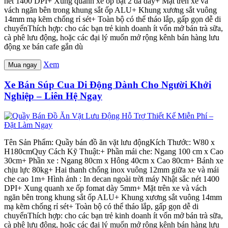
nét 1400 DPI+ Xung quanh xe ốp bạt 2 da dày+ Mặt trên xe và
vách ngăn bên trong khung sắt ốp ALU+ Khung xương sắt vuông
14mm mạ kẽm chống rỉ sét+ Toàn bộ có thể tháo lắp, gấp gọn dễ di
chuyểnThích hợp: cho các bạn trẻ kinh doanh ít vốn mở bán trà sữa,
cà phê lưu động, hoặc các đại lý muốn mở rộng kênh bán hàng lưu
động xe bán cafe gắn dù
Xem
Mua ngay
Xe Bán Súp Cua Di Động Dành Cho Người Khởi
Nghiệp – Liên Hệ Ngay
Tên Sản Phẩm: Quầy bán đồ ăn vặt lưu độngKích Thước: W80 x
H180cmQuy Cách Kỹ Thuật:+ Phần mái che: Ngang 100 cm x Cao
30cm+ Phần xe : Ngang 80cm x Hông 40cm x Cao 80cm+ Bánh xe
chịu lực 80kg+ Hai thanh chống inox vuông 12mm giữa xe và mái
che cao 1m+ Hình ảnh : In decan ngoài trời máy Nhật sắc nét 1400
DPI+ Xung quanh xe ốp fomat dày 5mm+ Mặt trên xe và vách
ngăn bên trong khung sắt ốp ALU+ Khung xương sắt vuông 14mm
mạ kẽm chống rỉ sét+ Toàn bộ có thể tháo lắp, gấp gọn dễ di
chuyểnThích hợp: cho các bạn trẻ kinh doanh ít vốn mở bán trà sữa,
cà phê lưu động, hoặc các đại lý muốn mở rộng kênh bán hàng lưu