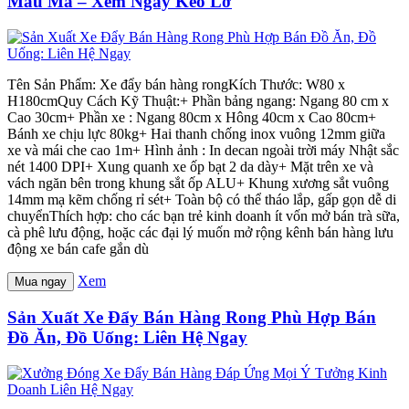
Mẫu Mã – Xem Ngay Kẻo Lỡ
Tên Sản Phẩm: Xe đẩy bán hàng rongKích Thước: W80 x
H180cmQuy Cách Kỹ Thuật:+ Phần bảng ngang: Ngang 80 cm x
Cao 30cm+ Phần xe : Ngang 80cm x Hông 40cm x Cao 80cm+
Bánh xe chịu lực 80kg+ Hai thanh chống inox vuông 12mm giữa
xe và mái che cao 1m+ Hình ảnh : In decan ngoài trời máy Nhật sắc
nét 1400 DPI+ Xung quanh xe ốp bạt 2 da dày+ Mặt trên xe và
vách ngăn bên trong khung sắt ốp ALU+ Khung xương sắt vuông
14mm mạ kẽm chống rỉ sét+ Toàn bộ có thể tháo lắp, gấp gọn dễ di
chuyểnThích hợp: cho các bạn trẻ kinh doanh ít vốn mở bán trà sữa,
cà phê lưu động, hoặc các đại lý muốn mở rộng kênh bán hàng lưu
động xe bán cafe gắn dù
Xem
Mua ngay
Sản Xuất Xe Đẩy Bán Hàng Rong Phù Hợp Bán
Đồ Ăn, Đồ Uống: Liên Hệ Ngay