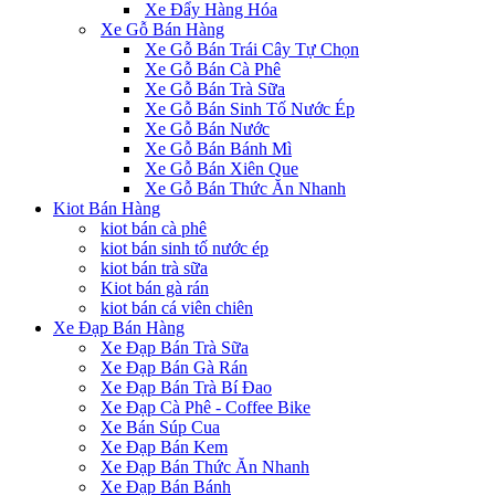
Xe Đẩy Hàng Hóa
Xe Gỗ Bán Hàng
Xe Gỗ Bán Trái Cây Tự Chọn
Xe Gỗ Bán Cà Phê
Xe Gỗ Bán Trà Sữa
Xe Gỗ Bán Sinh Tố Nước Ép
Xe Gỗ Bán Nước
Xe Gỗ Bán Bánh Mì
Xe Gỗ Bán Xiên Que
Xe Gỗ Bán Thức Ăn Nhanh
Kiot Bán Hàng
kiot bán cà phê
kiot bán sinh tố nước ép
kiot bán trà sữa
Kiot bán gà rán
kiot bán cá viên chiên
Xe Đạp Bán Hàng
Xe Đạp Bán Trà Sữa
Xe Đạp Bán Gà Rán
Xe Đạp Bán Trà Bí Đao
Xe Đạp Cà Phê - Coffee Bike
Xe Bán Súp Cua
Xe Đạp Bán Kem
Xe Đạp Bán Thức Ăn Nhanh
Xe Đạp Bán Bánh