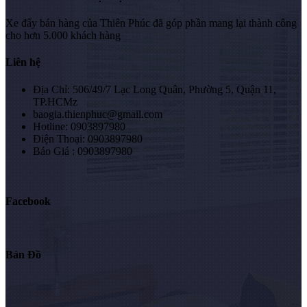
Xe đẩy bán hàng của Thiên Phúc đã góp phần mang lại thành công
cho hơn 5.000 khách hàng
Liên hệ
Địa Chỉ: 506/49/7 Lạc Long Quân, Phường 5, Quận 11,
TP.HCMz
baogia.thienphuc@gmail.com
Hotline: 0903897980
Điện Thoại: 0903897980
Báo Giá : 0903897980
Facebook
Bản Đồ