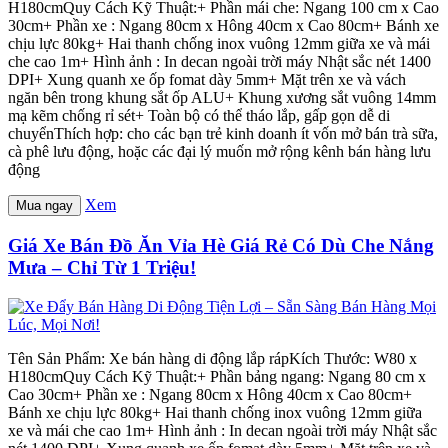
H180cmQuy Cách Kỹ Thuật:+ Phần mái che: Ngang 100 cm x Cao
30cm+ Phần xe : Ngang 80cm x Hông 40cm x Cao 80cm+ Bánh xe
chịu lực 80kg+ Hai thanh chống inox vuông 12mm giữa xe và mái
che cao 1m+ Hình ảnh : In decan ngoài trời máy Nhật sắc nét 1400
DPI+ Xung quanh xe ốp fomat dày 5mm+ Mặt trên xe và vách
ngăn bên trong khung sắt ốp ALU+ Khung xương sắt vuông 14mm
mạ kẽm chống rỉ sét+ Toàn bộ có thể tháo lắp, gấp gọn dễ di
chuyểnThích hợp: cho các bạn trẻ kinh doanh ít vốn mở bán trà sữa,
cà phê lưu động, hoặc các đại lý muốn mở rộng kênh bán hàng lưu
động
Xem
Mua ngay
Giá Xe Bán Đồ Ăn Vỉa Hè Giá Rẻ Có Dù Che Nắng
Mưa – Chỉ Từ 1 Triệu!
Tên Sản Phẩm: Xe bán hàng di động lắp rápKích Thước: W80 x
H180cmQuy Cách Kỹ Thuật:+ Phần bảng ngang: Ngang 80 cm x
Cao 30cm+ Phần xe : Ngang 80cm x Hông 40cm x Cao 80cm+
Bánh xe chịu lực 80kg+ Hai thanh chống inox vuông 12mm giữa
xe và mái che cao 1m+ Hình ảnh : In decan ngoài trời máy Nhật sắc