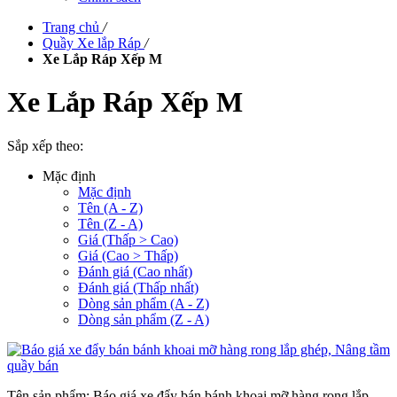
Trang chủ
/
Quầy Xe lắp Ráp
/
Xe Lắp Ráp Xếp M
Xe Lắp Ráp Xếp M
Sắp xếp theo:
Mặc định
Mặc định
Tên (A - Z)
Tên (Z - A)
Giá (Thấp > Cao)
Giá (Cao > Thấp)
Đánh giá (Cao nhất)
Đánh giá (Thấp nhất)
Dòng sản phẩm (A - Z)
Dòng sản phẩm (Z - A)
Tên sản phẩm: Báo giá xe đẩy bán bánh khoai mỡ hàng rong lắp