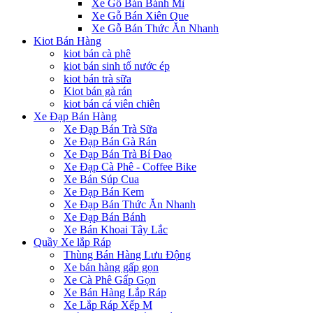
Xe Gỗ Bán Bánh Mì
Xe Gỗ Bán Xiên Que
Xe Gỗ Bán Thức Ăn Nhanh
Kiot Bán Hàng
kiot bán cà phê
kiot bán sinh tố nước ép
kiot bán trà sữa
Kiot bán gà rán
kiot bán cá viên chiên
Xe Đạp Bán Hàng
Xe Đạp Bán Trà Sữa
Xe Đạp Bán Gà Rán
Xe Đạp Bán Trà Bí Đao
Xe Đạp Cà Phê - Coffee Bike
Xe Bán Súp Cua
Xe Đạp Bán Kem
Xe Đạp Bán Thức Ăn Nhanh
Xe Đạp Bán Bánh
Xe Bán Khoai Tây Lắc
Quầy Xe lắp Ráp
Thùng Bán Hàng Lưu Động
Xe bán hàng gấp gọn
Xe Cà Phê Gấp Gọn
Xe Bán Hàng Lắp Ráp
Xe Lắp Ráp Xếp M