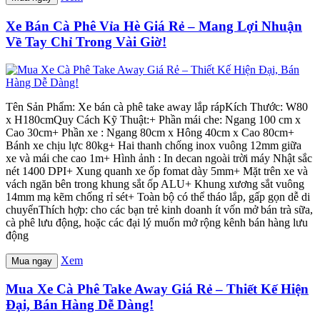
Xe Bán Cà Phê Vỉa Hè Giá Rẻ – Mang Lợi Nhuận
Về Tay Chỉ Trong Vài Giờ!
Tên Sản Phẩm: Xe bán cà phê take away lắp rápKích Thước: W80
x H180cmQuy Cách Kỹ Thuật:+ Phần mái che: Ngang 100 cm x
Cao 30cm+ Phần xe : Ngang 80cm x Hông 40cm x Cao 80cm+
Bánh xe chịu lực 80kg+ Hai thanh chống inox vuông 12mm giữa
xe và mái che cao 1m+ Hình ảnh : In decan ngoài trời máy Nhật sắc
nét 1400 DPI+ Xung quanh xe ốp fomat dày 5mm+ Mặt trên xe và
vách ngăn bên trong khung sắt ốp ALU+ Khung xương sắt vuông
14mm mạ kẽm chống rỉ sét+ Toàn bộ có thể tháo lắp, gấp gọn dễ di
chuyểnThích hợp: cho các bạn trẻ kinh doanh ít vốn mở bán trà sữa,
cà phê lưu động, hoặc các đại lý muốn mở rộng kênh bán hàng lưu
động
Xem
Mua ngay
Mua Xe Cà Phê Take Away Giá Rẻ – Thiết Kế Hiện
Đại, Bán Hàng Dễ Dàng!