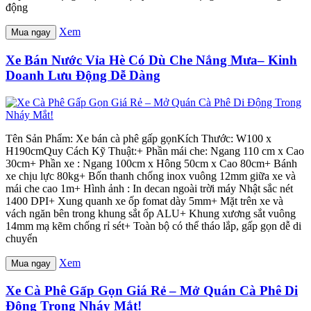
động
Xem
Mua ngay
Xe Bán Nước Vỉa Hè Có Dù Che Nắng Mưa– Kinh
Doanh Lưu Động Dễ Dàng
Tên Sản Phẩm: Xe bán cà phê gấp gọnKích Thước: W100 x
H190cmQuy Cách Kỹ Thuật:+ Phần mái che: Ngang 110 cm x Cao
30cm+ Phần xe : Ngang 100cm x Hông 50cm x Cao 80cm+ Bánh
xe chịu lực 80kg+ Bốn thanh chống inox vuông 12mm giữa xe và
mái che cao 1m+ Hình ảnh : In decan ngoài trời máy Nhật sắc nét
1400 DPI+ Xung quanh xe ốp fomat dày 5mm+ Mặt trên xe và
vách ngăn bên trong khung sắt ốp ALU+ Khung xương sắt vuông
14mm mạ kẽm chống rỉ sét+ Toàn bộ có thể tháo lắp, gấp gọn dễ di
chuyển
Xem
Mua ngay
Xe Cà Phê Gấp Gọn Giá Rẻ – Mở Quán Cà Phê Di
Động Trong Nháy Mắt!