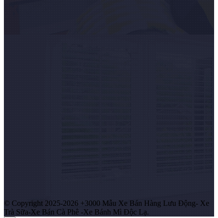
© Copyright 2025-2026 +3000 Mẫu Xe Bán Hàng Lưu Động- Xe
Trà Sữa-Xe Bán Cà Phê -Xe Bánh Mì Độc Lạ.