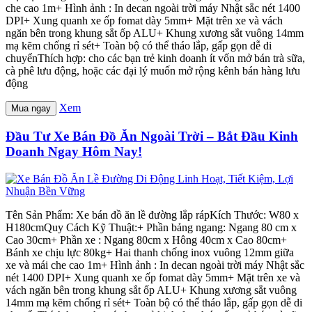
che cao 1m+ Hình ảnh : In decan ngoài trời máy Nhật sắc nét 1400
DPI+ Xung quanh xe ốp fomat dày 5mm+ Mặt trên xe và vách
ngăn bên trong khung sắt ốp ALU+ Khung xương sắt vuông 14mm
mạ kẽm chống rỉ sét+ Toàn bộ có thể tháo lắp, gấp gọn dễ di
chuyểnThích hợp: cho các bạn trẻ kinh doanh ít vốn mở bán trà sữa,
cà phê lưu động, hoặc các đại lý muốn mở rộng kênh bán hàng lưu
động
Xem
Mua ngay
Đầu Tư Xe Bán Đồ Ăn Ngoài Trời – Bắt Đầu Kinh
Doanh Ngay Hôm Nay!
Tên Sản Phẩm: Xe bán đồ ăn lề đường lắp rápKích Thước: W80 x
H180cmQuy Cách Kỹ Thuật:+ Phần bảng ngang: Ngang 80 cm x
Cao 30cm+ Phần xe : Ngang 80cm x Hông 40cm x Cao 80cm+
Bánh xe chịu lực 80kg+ Hai thanh chống inox vuông 12mm giữa
xe và mái che cao 1m+ Hình ảnh : In decan ngoài trời máy Nhật sắc
nét 1400 DPI+ Xung quanh xe ốp fomat dày 5mm+ Mặt trên xe và
vách ngăn bên trong khung sắt ốp ALU+ Khung xương sắt vuông
14mm mạ kẽm chống rỉ sét+ Toàn bộ có thể tháo lắp, gấp gọn dễ di