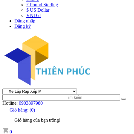
£ Pound Sterling
$ US Dollar
VND đ
Đăng nhập
Đăng ký
Hotline:
0903897980
Giỏ hàng:
(
0
)
Giỏ hàng của bạn trống!
0