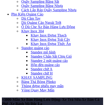
Quầy Sampling Bằng Sắt
Quầy Sampling Bằng Nhựa
Cách Lắp Ráp Quầy Sampling Nhựa
Phụ Kiện Quảng Cáo
Dù Cầm Tay
Dù Quảng Cáo Ngoài Trời
Ô Dù Che Xe Bán Hàng Lưu Động
Khay Inox 304
Khay Inox Đựng Thạch
Khay Inox Đựng Trái Cây
Khay Inox Đựng Thức Ăn
Standee quảng cáo
Standee mô hình
Standee Chân Sắt Chịu Gió
Standee 2 mặt quảng cáo
Hộp đèn quảng cáo
Standee chữ A
Standee chữ H
KHAY SAMPLING
Bảng Thả Bóng Plinko
Thùng đựng phiếu may mắn
Vòng Quay May Mắn
+3000 Mẫu Xe Bán Hàng Lưu Động- Xe Trà Sữa-Xe Bán Cà
Phê -Xe Bánh Mì Độc Lạ