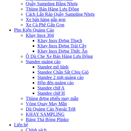
Quầy Sampling Bằng Nhựa
Thùng Bán Hàng Lưu Động
Cách Lắp Ráp Quầy Sampling Nhựa
Xe bán hàng gấp gọn
Xe Cà Phê Gấp Gọn
Phụ Kiện Quảng Cáo
Khay Inox 304
Khay Inox Đựng Thạch
Khay Inox Đựng Trái Cây
Khay Inox Đựng Thức Ăn
Ô Dù Che Xe Bán Hàng Lưu Động
Standee quảng cáo
Standee mô hình
Standee Chân Sắt Chịu Gió
Standee 2 mặt quảng cáo
Hộp đèn quảng cáo
Standee chữ A
Standee chữ H
Thùng đựng phiếu may mắn
Vòng Quay May Mắn
Dù Quảng Cáo Ngoài Trời
KHAY SAMPLING
Bảng Thả Bóng Plinko
Liên hệ
Chính sách