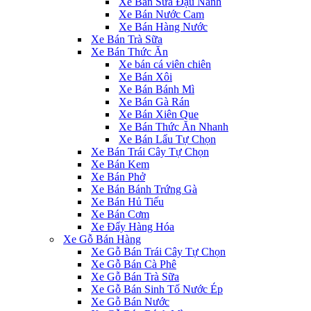
Xe Bán Sữa Đậu Nành
Xe Bán Nước Cam
Xe Bán Hàng Nước
Xe Bán Trà Sữa
Xe Bán Thức Ăn
Xe bán cá viên chiên
Xe Bán Xôi
Xe Bán Bánh Mì
Xe Bán Gà Rán
Xe Bán Xiên Que
Xe Bán Thức Ăn Nhanh
Xe Bán Lẩu Tự Chọn
Xe Bán Trái Cây Tự Chọn
Xe Bán Kem
Xe Bán Phở
Xe Bán Bánh Trứng Gà
Xe Bán Hủ Tiếu
Xe Bán Cơm
Xe Đẩy Hàng Hóa
Xe Gỗ Bán Hàng
Xe Gỗ Bán Trái Cây Tự Chọn
Xe Gỗ Bán Cà Phê
Xe Gỗ Bán Trà Sữa
Xe Gỗ Bán Sinh Tố Nước Ép
Xe Gỗ Bán Nước