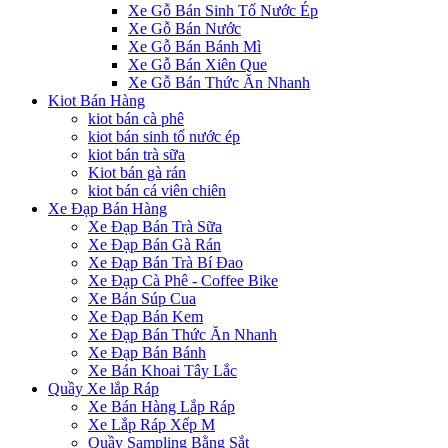
Xe Gỗ Bán Sinh Tố Nước Ép
Xe Gỗ Bán Nước
Xe Gỗ Bán Bánh Mì
Xe Gỗ Bán Xiên Que
Xe Gỗ Bán Thức Ăn Nhanh
Kiot Bán Hàng
kiot bán cà phê
kiot bán sinh tố nước ép
kiot bán trà sữa
Kiot bán gà rán
kiot bán cá viên chiên
Xe Đạp Bán Hàng
Xe Đạp Bán Trà Sữa
Xe Đạp Bán Gà Rán
Xe Đạp Bán Trà Bí Đao
Xe Đạp Cà Phê - Coffee Bike
Xe Bán Súp Cua
Xe Đạp Bán Kem
Xe Đạp Bán Thức Ăn Nhanh
Xe Đạp Bán Bánh
Xe Bán Khoai Tây Lắc
Quầy Xe lắp Ráp
Xe Bán Hàng Lắp Ráp
Xe Lắp Ráp Xếp M
Quầy Sampling Bằng Sắt