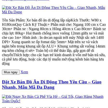
Tên Sản Phẩm: Xe bán đồ ăn di động lắp rápKích Thước: W80 x
H180cmQuy Cách Kỹ Thuật:+ Phần mái che: Ngang 100 cm x Cao
30cm+ Phần xe : Ngang 80cm x Hông 40cm x Cao 80cm+ Bánh xe
chịu lực 80kg+ Hai thanh chống inox vuông 12mm giữa xe và mái
che cao 1m+ Hình ảnh : In decan ngoài trời máy Nhật sắc nét 1400
DPI+ Xung quanh xe ốp fomat dày 5mm+ Mặt trên xe và vách
ngăn bên trong khung sắt ốp ALU+ Khung xương sắt vuông 14mm
mạ kẽm chống rỉ sét+ Toàn bộ có thể tháo lắp, gấp gọn dễ di
chuyểnThích hợp: cho các bạn trẻ kinh doanh ít vốn mở bán trà sữa,
cà phê lưu động, hoặc các đại lý muốn mở rộng kênh bán hàng lưu
động
Xem
Mua ngay
Đặt Xe Bán Đồ Ăn Di Động Theo Yêu Cầu – Giao
Nhanh, Mẫu Mã Đa Dạng