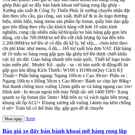
ghép Báo giá xe đẩy bán bánh khoai mỡ hàng rong lắp ghép -
Xưởng sản xuất & Công Ty Thiên Phúc là xưởng chuyên nhận đặt
làm theo yêu cầu, gia công, sản xuất, thiết kế & in ấn logo thương
hiệu, nhãn hiệu, bảng menu sản phẩm ốp fomat, quầy bán dạo gấp
gọn lưu động theo yêu cầu khách hàng với hơn 10 năm kinh
nghiệm, cung cấp nhiều mẫu kệ/tủ/quầy/xe bán hàng gấp gọn lưu
động, chỉ cần 700.000đ/xe trở lên với chất lượng ốp bạt đến trên
2.200.000đ/xe trở lên sẽ có đầy đủ kệ ly, bệ xếp,... chưa kèm theo
chi phí khác như menu, ô dù,... Hỗ trợ xuất hóa đơn VAT. Đặt hàng
từ 10 mẫu xe hàng rong gấp gọn lắp ghép trở lên được chiết khấu
cực kỳ ưu đãi. Giao hàng nhanh trên toàn quốc. Thiết kế logo hoàn
toàn miễn phí. Model: Kệ - quầy - xe - tủ bán nước di động/đồ ăn
gấp gọn lưu động Kích Thước: W100 x H190cmQuy Cách Kỹ
Thuật:+ Phần bảng ngang: Ngang 100cm x Cao 30cm+ Phần xe :
Ngang 100cm x Hông 50cm x Cao 80cm+ Bánh xe chịu lực 80kg+
Hai thanh chống inox vuông 12mm giữa xe và bảng ngang cao 1m+
Hình ảnh : In decan ngoài trời máy Nhật sắc nét 1400 DPI+ Xung
quanh xe ốp fomat dày 5mm+ Mặt trên xe và vách ngăn bên trong
khung sắt ốp ALU+ Khung xương sắt vuông 14mm mạ kẽm chống
rỉ sét+ Toàn bộ có thể tháo lắp, gấp gọn dễ di chuyển
Xem
Mua ngay
Báo giá xe đẩy bán bánh khoai mỡ hàng rong lắp