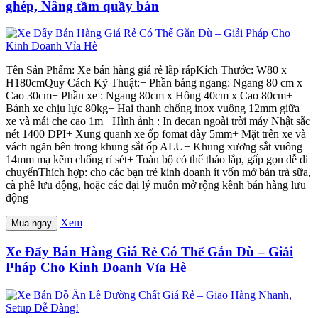
ghép, Nâng tầm quầy bán
Tên Sản Phẩm: Xe bán hàng giá rẻ lắp rápKích Thước: W80 x
H180cmQuy Cách Kỹ Thuật:+ Phần bảng ngang: Ngang 80 cm x
Cao 30cm+ Phần xe : Ngang 80cm x Hông 40cm x Cao 80cm+
Bánh xe chịu lực 80kg+ Hai thanh chống inox vuông 12mm giữa
xe và mái che cao 1m+ Hình ảnh : In decan ngoài trời máy Nhật sắc
nét 1400 DPI+ Xung quanh xe ốp fomat dày 5mm+ Mặt trên xe và
vách ngăn bên trong khung sắt ốp ALU+ Khung xương sắt vuông
14mm mạ kẽm chống rỉ sét+ Toàn bộ có thể tháo lắp, gấp gọn dễ di
chuyểnThích hợp: cho các bạn trẻ kinh doanh ít vốn mở bán trà sữa,
cà phê lưu động, hoặc các đại lý muốn mở rộng kênh bán hàng lưu
động
Xem
Mua ngay
Xe Đẩy Bán Hàng Giá Rẻ Có Thể Gắn Dù – Giải
Pháp Cho Kinh Doanh Vỉa Hè