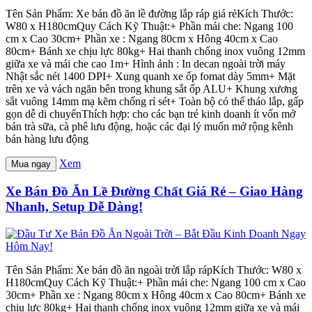
Tên Sản Phẩm: Xe bán đồ ăn lề đường lắp ráp giá rẻKích Thước:
W80 x H180cmQuy Cách Kỹ Thuật:+ Phần mái che: Ngang 100
cm x Cao 30cm+ Phần xe : Ngang 80cm x Hông 40cm x Cao
80cm+ Bánh xe chịu lực 80kg+ Hai thanh chống inox vuông 12mm
giữa xe và mái che cao 1m+ Hình ảnh : In decan ngoài trời máy
Nhật sắc nét 1400 DPI+ Xung quanh xe ốp fomat dày 5mm+ Mặt
trên xe và vách ngăn bên trong khung sắt ốp ALU+ Khung xương
sắt vuông 14mm mạ kẽm chống rỉ sét+ Toàn bộ có thể tháo lắp, gấp
gọn dễ di chuyểnThích hợp: cho các bạn trẻ kinh doanh ít vốn mở
bán trà sữa, cà phê lưu động, hoặc các đại lý muốn mở rộng kênh
bán hàng lưu động
Xem
Mua ngay
Xe Bán Đồ Ăn Lề Đường Chất Giá Rẻ – Giao Hàng
Nhanh, Setup Dễ Dàng!
Tên Sản Phẩm: Xe bán đồ ăn ngoài trời lắp rápKích Thước: W80 x
H180cmQuy Cách Kỹ Thuật:+ Phần mái che: Ngang 100 cm x Cao
30cm+ Phần xe : Ngang 80cm x Hông 40cm x Cao 80cm+ Bánh xe
chịu lực 80kg+ Hai thanh chống inox vuông 12mm giữa xe và mái