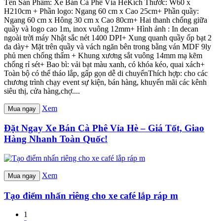
Tên Sản Phẩm: Xe Bán Cà Phê Vỉa HèKích Thước: W60 x
H210cm + Phần logo: Ngang 60 cm x Cao 25cm+ Phần quầy:
Ngang 60 cm x Hông 30 cm x Cao 80cm+ Hai thanh chống giữa
quầy và logo cao 1m, inox vuông 12mm+ Hình ảnh : In decan
ngoài trời máy Nhật sắc nét 1400 DPI+ Xung quanh quầy ốp bạt 2
da dày+ Mặt trên quầy và vách ngăn bên trong bằng ván MDF 9ly
phủ men chống thấm + Khung xương sắt vuông 14mm mạ kẽm
chống rỉ sét+ Bao bì: vải bạt màu xanh, có khóa kéo, quai xách+
Toàn bộ có thể tháo lắp, gấp gọn dễ di chuyểnThích hợp: cho các
chương trình chạy event sự kiện, bán hàng, khuyến mãi các kênh
siêu thị, cửa hàng,chợ....
Xem
Mua ngay
Đặt Ngay Xe Bán Cà Phê Vỉa Hè – Giá Tốt, Giao
Hàng Nhanh Toàn Quốc!
Xem
Mua ngay
Tạo điểm nhấn riêng cho xe café lắp ráp m
1