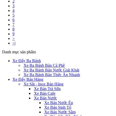
2
3
4
5
6
7
8
9
>
>|
Danh mục sản phẩm
Xe Đẩy Ba Bánh
Xe Ba Bánh Bán Cà Phê
Xe Ba Bánh Bán Nước Giải Khát
Xe Ba Bánh Bán Thức Ăn Nhanh
Xe Đẩy Bán Hàng
Xe Sắt - Inox Bán Hàng
Xe Bán Trà Sữa
Xe Bán Cafe
Xe Bán Nước
Xe Bán Nước Ép
Xe Bán Sinh Tố
Xe Bán Nước Sâm