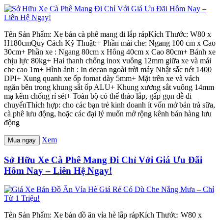
Tên Sản Phẩm: Xe bán cà phê mang đi lắp rápKích Thước: W80 x
H180cmQuy Cách Kỹ Thuật:+ Phần mái che: Ngang 100 cm x Cao
30cm+ Phần xe : Ngang 80cm x Hông 40cm x Cao 80cm+ Bánh xe
chịu lực 80kg+ Hai thanh chống inox vuông 12mm giữa xe và mái
che cao 1m+ Hình ảnh : In decan ngoài trời máy Nhật sắc nét 1400
DPI+ Xung quanh xe ốp fomat dày 5mm+ Mặt trên xe và vách
ngăn bên trong khung sắt ốp ALU+ Khung xương sắt vuông 14mm
mạ kẽm chống rỉ sét+ Toàn bộ có thể tháo lắp, gấp gọn dễ di
chuyểnThích hợp: cho các bạn trẻ kinh doanh ít vốn mở bán trà sữa,
cà phê lưu động, hoặc các đại lý muốn mở rộng kênh bán hàng lưu
động
Xem
Mua ngay
Sở Hữu Xe Cà Phê Mang Đi Chỉ Với Giá Ưu Đãi
Hôm Nay – Liên Hệ Ngay!
Tên Sản Phẩm: Xe bán đồ ăn vỉa hè lắp rápKích Thước: W80 x