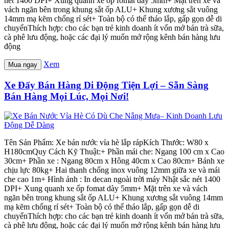
nét 1400 DPI+ Xung quanh xe ốp fomat dày 5mm+ Mặt trên xe và
vách ngăn bên trong khung sắt ốp ALU+ Khung xương sắt vuông
14mm mạ kẽm chống rỉ sét+ Toàn bộ có thể tháo lắp, gấp gọn dễ di
chuyểnThích hợp: cho các bạn trẻ kinh doanh ít vốn mở bán trà sữa,
cà phê lưu động, hoặc các đại lý muốn mở rộng kênh bán hàng lưu
động
Xem
Mua ngay
Xe Đẩy Bán Hàng Di Động Tiện Lợi – Sẵn Sàng
Bán Hàng Mọi Lúc, Mọi Nơi!
Tên Sản Phẩm: Xe bán nước vỉa hè lắp rápKích Thước: W80 x
H180cmQuy Cách Kỹ Thuật:+ Phần mái che: Ngang 100 cm x Cao
30cm+ Phần xe : Ngang 80cm x Hông 40cm x Cao 80cm+ Bánh xe
chịu lực 80kg+ Hai thanh chống inox vuông 12mm giữa xe và mái
che cao 1m+ Hình ảnh : In decan ngoài trời máy Nhật sắc nét 1400
DPI+ Xung quanh xe ốp fomat dày 5mm+ Mặt trên xe và vách
ngăn bên trong khung sắt ốp ALU+ Khung xương sắt vuông 14mm
mạ kẽm chống rỉ sét+ Toàn bộ có thể tháo lắp, gấp gọn dễ di
chuyểnThích hợp: cho các bạn trẻ kinh doanh ít vốn mở bán trà sữa,
cà phê lưu động, hoặc các đại lý muốn mở rộng kênh bán hàng lưu