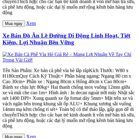
chuyểnThích hợp: cho các bạn trẻ kinh doanh ít vốn mở bán trà sữa,
cà phê lưu động, hoặc các đại lý muốn mở rộng kênh bán hàng lưu
động
Xem
Mua ngay
Xe Bán Đồ Ăn Lề Đường Di Động Linh Hoạt, Tiết
Kiệm, Lợi Nhuận Bền Vững
Tên Sản Phẩm: Xe bán cà phê vỉa hè lắp rápKích Thước: W80 x
H180cmQuy Cách Kỹ Thuật:+ Phần bảng ngang: Ngang 80 cm x
Cao 30cm+ Phần xe : Ngang 80cm x Hông 40cm x Cao 80cm+
Bánh xe chịu lực 80kg+ Hai thanh chống inox vuông 12mm giữa
xe và mái che cao 1m+ Hình ảnh : In decan ngoài trời máy Nhật sắc
nét 1400 DPI+ Xung quanh xe ốp fomat dày 5mm+ Mặt trên xe và
vách ngăn bên trong khung sắt ốp ALU+ Khung xương sắt vuông
14mm mạ kẽm chống rỉ sét+ Toàn bộ có thể tháo lắp, gấp gọn dễ di
chuyểnThích hợp: cho các bạn trẻ kinh doanh ít vốn mở bán trà sữa,
cà phê lưu động, hoặc các đại lý muốn mở rộng kênh bán hàng lưu
động
Xem
Mua ngay