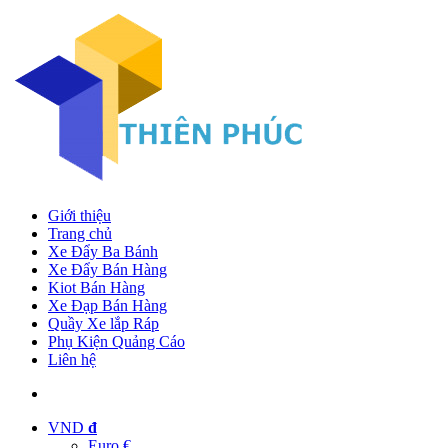
Giới thiệu
Trang chủ
Xe Đẩy Ba Bánh
Xe Đẩy Bán Hàng
Kiot Bán Hàng
Xe Đạp Bán Hàng
Quầy Xe lắp Ráp
Phụ Kiện Quảng Cáo
Liên hệ
VND
đ
Euro €