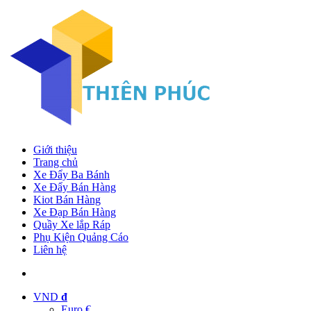
Giới thiệu
Trang chủ
Xe Đẩy Ba Bánh
Xe Đẩy Bán Hàng
Kiot Bán Hàng
Xe Đạp Bán Hàng
Quầy Xe lắp Ráp
Phụ Kiện Quảng Cáo
Liên hệ
VND
đ
Euro €