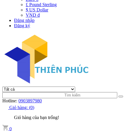
£ Pound Sterling
$ US Dollar
VND đ
Đăng nhập
Đăng ký
Hotline:
0903897980
Giỏ hàng:
(
0
)
Giỏ hàng của bạn trống!
0