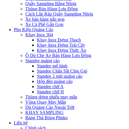
Quầy Sampling Bằng Nhựa
Thùng Bán Hàng Lưu Động
Cách Lắp Ráp Quầy Sampling Nhựa
Xe bán hàng gấp gọn
Xe Cà Phê Gấp Gọn
Phụ Kiện Quảng Cáo
Khay Inox 304
Khay Inox Đựng Thạch
Khay Inox Đựng Trái Cây
Khay Inox Đựng Thức Ăn
Ô Dù Che Xe Bán Hàng Lưu Động
Standee quảng cáo
Standee mô hình
Standee Chân Sắt Chịu Gió
Standee 2 mặt quảng cáo
Hộp đèn quảng cáo
Standee chữ A
Standee chữ H
Thùng đựng phiếu may mắn
Vòng Quay May Mắn
Dù Quảng Cáo Ngoài Trời
KHAY SAMPLING
Bảng Thả Bóng Plinko
Liên hệ
Chính sách