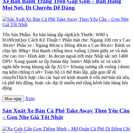
Xe Bán Bánh Tráng Trộn Gấp Gọn – Bán Hàng
Mọi Nơi, Di Chuyển Dễ Dàng
Tên Sản Phẩm: Xe bán hàng lắp rápKích Thước: W80 x
H180cmQuy Cách Kỹ Thuật:+ Phần mái che: Ngang 100 cm x Cao
30cm+ Phần xe : Ngang 80cm x Hông 40cm x Cao 80cm+ Bánh xe
chịu lực 80kg+ Hai thanh chống inox vuông 12mm giữa xe và mái
che cao 1m+ Hình ảnh : In decan ngoài trời máy Nhật sắc nét 1400
DPI+ Xung quanh xe ốp fomat dày 5mm+ Mặt trên xe và vách
ngăn bên trong khung sắt ốp ALU+ Khung xương sắt vuông 14mm
mạ kẽm chống rỉ sét+ Toàn bộ có thể tháo lắp, gấp gọn dễ di
chuyểnThích hợp: cho các bạn trẻ kinh doanh ít vốn mở bán trà sữa,
cà phê lưu động, hoặc các đại lý muốn mở rộng kênh bán hàng lưu
động
Xem
Mua ngay
Sản Xuất Xe Bán Cà Phê Take Away Theo Yêu Cầu
– Gọn Nhẹ Giá Tốt Nhất