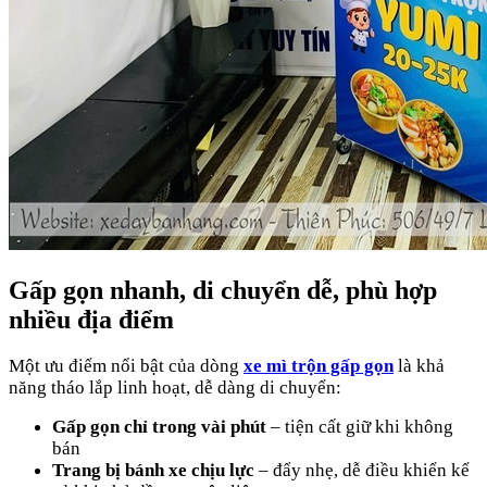
Gấp gọn nhanh, di chuyển dễ, phù hợp
nhiều địa điểm
Một ưu điểm nổi bật của dòng
xe mì trộn gấp gọn
là khả
năng tháo lắp linh hoạt, dễ dàng di chuyển:
Gấp gọn chỉ trong vài phút
– tiện cất giữ khi không
bán
Trang bị bánh xe chịu lực
– đẩy nhẹ, dễ điều khiển kể