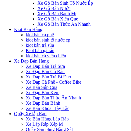
Xe Gỗ Bán Sinh Tố Nước Ép
Xe Gỗ Bán Nước
Xe Gỗ Bán Bánh Mì
Xe Gỗ Bán Xiên Que
Xe Gỗ Bán Thức Ăn Nhanh
Kiot Bán Hàng
kiot bán cà phê
kiot bán sinh tố nước ép
kiot bán trà sữa
Kiot bán gà rán
kiot bán cá viên chiên
Xe Đạp Bán Hàng
Xe Đạp Bán Trà Sữa
Xe Đạp Bán Gà Rán
Xe Đạp Bán Trà Bí Đao
Xe Đạp Cà Phê - Coffee Bike
Xe Bán Súp Cua
Xe Đạp Bán Kem
Xe Đạp Bán Thức Ăn Nhanh
Xe Đạp Bán Bánh
Xe Bán Khoai Tây Lắc
Quầy Xe lắp Ráp
Xe Bán Hàng Lắp Ráp
Xe Lắp Ráp Xếp M
Quầy Sampling Bằng Sắt