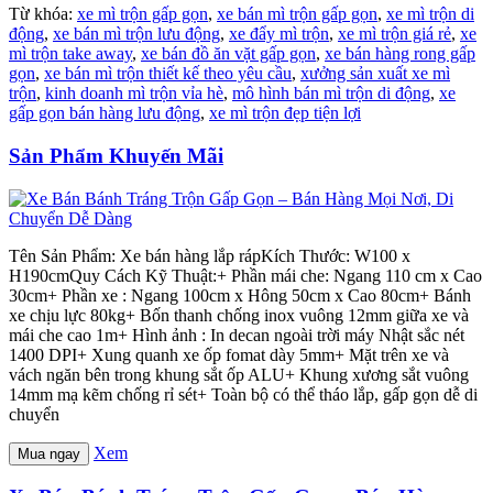
Từ khóa:
xe mì trộn gấp gọn
,
xe bán mì trộn gấp gọn
,
xe mì trộn di
động
,
xe bán mì trộn lưu động
,
xe đẩy mì trộn
,
xe mì trộn giá rẻ
,
xe
mì trộn take away
,
xe bán đồ ăn vặt gấp gọn
,
xe bán hàng rong gấp
gọn
,
xe bán mì trộn thiết kế theo yêu cầu
,
xưởng sản xuất xe mì
trộn
,
kinh doanh mì trộn vỉa hè
,
mô hình bán mì trộn di động
,
xe
gấp gọn bán hàng lưu động
,
xe mì trộn đẹp tiện lợi
Sản Phẩm Khuyến Mãi
Tên Sản Phẩm: Xe bán hàng lắp rápKích Thước: W100 x
H190cmQuy Cách Kỹ Thuật:+ Phần mái che: Ngang 110 cm x Cao
30cm+ Phần xe : Ngang 100cm x Hông 50cm x Cao 80cm+ Bánh
xe chịu lực 80kg+ Bốn thanh chống inox vuông 12mm giữa xe và
mái che cao 1m+ Hình ảnh : In decan ngoài trời máy Nhật sắc nét
1400 DPI+ Xung quanh xe ốp fomat dày 5mm+ Mặt trên xe và
vách ngăn bên trong khung sắt ốp ALU+ Khung xương sắt vuông
14mm mạ kẽm chống rỉ sét+ Toàn bộ có thể tháo lắp, gấp gọn dễ di
chuyển
Xem
Mua ngay