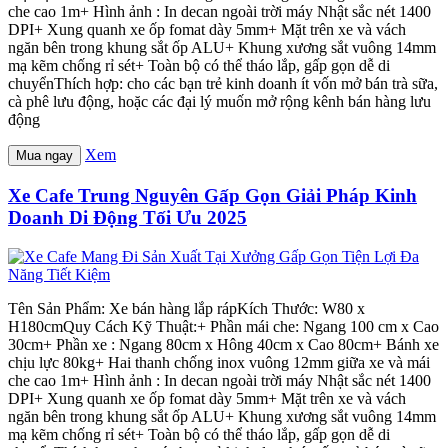
che cao 1m+ Hình ảnh : In decan ngoài trời máy Nhật sắc nét 1400
DPI+ Xung quanh xe ốp fomat dày 5mm+ Mặt trên xe và vách
ngăn bên trong khung sắt ốp ALU+ Khung xương sắt vuông 14mm
mạ kẽm chống rỉ sét+ Toàn bộ có thể tháo lắp, gấp gọn dễ di
chuyểnThích hợp: cho các bạn trẻ kinh doanh ít vốn mở bán trà sữa,
cà phê lưu động, hoặc các đại lý muốn mở rộng kênh bán hàng lưu
động
Xem
Mua ngay
Xe Cafe Trung Nguyên Gấp Gọn Giải Pháp Kinh
Doanh Di Động Tối Ưu 2025
Tên Sản Phẩm: Xe bán hàng lắp rápKích Thước: W80 x
H180cmQuy Cách Kỹ Thuật:+ Phần mái che: Ngang 100 cm x Cao
30cm+ Phần xe : Ngang 80cm x Hông 40cm x Cao 80cm+ Bánh xe
chịu lực 80kg+ Hai thanh chống inox vuông 12mm giữa xe và mái
che cao 1m+ Hình ảnh : In decan ngoài trời máy Nhật sắc nét 1400
DPI+ Xung quanh xe ốp fomat dày 5mm+ Mặt trên xe và vách
ngăn bên trong khung sắt ốp ALU+ Khung xương sắt vuông 14mm
mạ kẽm chống rỉ sét+ Toàn bộ có thể tháo lắp, gấp gọn dễ di