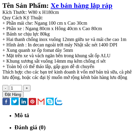
Tên Sản Phẩm:
Xe bán hàng lắp ráp
Kích Thước: W80 x H180cm
Quy Cách Kỹ Thuật:
+ Phần mái che: Ngang 100 cm x Cao 30cm
+ Phần xe : Ngang 80cm x Hông 40cm x Cao 80cm
+ Bánh xe chịu lực 80kg
+ Hai thanh chống inox vuông 12mm giữa xe và mái che cao 1m
+ Hình ảnh : In decan ngoài trời máy Nhật sắc nét 1400 DPI
+ Xung quanh xe ốp fomat dày 5mm
+ Mặt trên xe và vách ngăn bên trong khung sắt ốp ALU
+ Khung xương sắt vuông 14mm mạ kẽm chống rỉ sét
+ Toàn bộ có thể tháo lắp, gấp gọn dễ di chuyển
Thích hợp: cho các bạn trẻ kinh doanh ít vốn mở bán trà sữa, cà phê
lưu động, hoặc các đại lý muốn mở rộng kênh bán hàng lưu động
-
+
Đặt Hàng
Mô tả
Đánh giá (0)