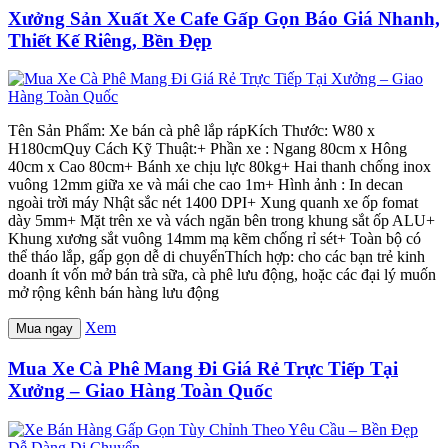
Xưởng Sản Xuất Xe Cafe Gấp Gọn Báo Giá Nhanh,
Thiết Kế Riêng, Bền Đẹp
Tên Sản Phẩm: Xe bán cà phê lắp rápKích Thước: W80 x
H180cmQuy Cách Kỹ Thuật:+ Phần xe : Ngang 80cm x Hông
40cm x Cao 80cm+ Bánh xe chịu lực 80kg+ Hai thanh chống inox
vuông 12mm giữa xe và mái che cao 1m+ Hình ảnh : In decan
ngoài trời máy Nhật sắc nét 1400 DPI+ Xung quanh xe ốp fomat
dày 5mm+ Mặt trên xe và vách ngăn bên trong khung sắt ốp ALU+
Khung xương sắt vuông 14mm mạ kẽm chống rỉ sét+ Toàn bộ có
thể tháo lắp, gấp gọn dễ di chuyểnThích hợp: cho các bạn trẻ kinh
doanh ít vốn mở bán trà sữa, cà phê lưu động, hoặc các đại lý muốn
mở rộng kênh bán hàng lưu động
Xem
Mua ngay
Mua Xe Cà Phê Mang Đi Giá Rẻ Trực Tiếp Tại
Xưởng – Giao Hàng Toàn Quốc