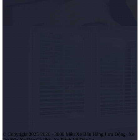
© Copyright 2025-2026 +3000 Mẫu Xe Bán Hàng Lưu Động- Xe
Trà Sữa-Xe Bán Cà Phê -Xe Bánh Mì Độc Lạ.