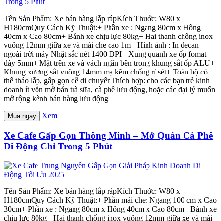
Tên Sản Phẩm: Xe bán hàng lắp rápKích Thước: W80 x
H180cmQuy Cách Kỹ Thuật:+ Phần xe : Ngang 80cm x Hông
40cm x Cao 80cm+ Bánh xe chịu lực 80kg+ Hai thanh chống inox
vuông 12mm giữa xe và mái che cao 1m+ Hình ảnh : In decan
ngoài trời máy Nhật sắc nét 1400 DPI+ Xung quanh xe ốp fomat
dày 5mm+ Mặt trên xe và vách ngăn bên trong khung sắt ốp ALU+
Khung xương sắt vuông 14mm mạ kẽm chống rỉ sét+ Toàn bộ có
thể tháo lắp, gấp gọn dễ di chuyểnThích hợp: cho các bạn trẻ kinh
doanh ít vốn mở bán trà sữa, cà phê lưu động, hoặc các đại lý muốn
mở rộng kênh bán hàng lưu động
Xem
Mua ngay
Xe Cafe Gấp Gọn Thông Minh – Mở Quán Cà Phê
Di Động Chỉ Trong 5 Phút
Tên Sản Phẩm: Xe bán hàng lắp rápKích Thước: W80 x
H180cmQuy Cách Kỹ Thuật:+ Phần mái che: Ngang 100 cm x Cao
30cm+ Phần xe : Ngang 80cm x Hông 40cm x Cao 80cm+ Bánh xe
chịu lực 80kg+ Hai thanh chống inox vuông 12mm giữa xe và mái