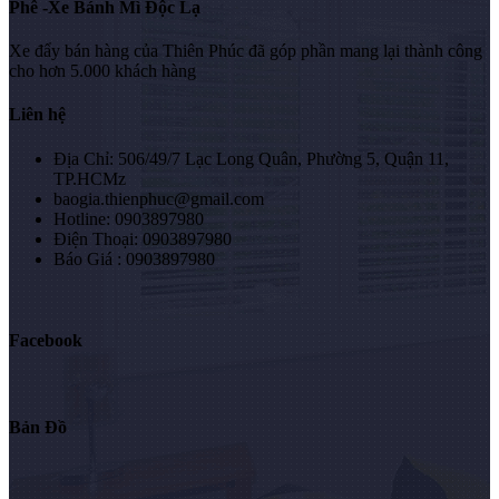
Phê -Xe Bánh Mì Độc Lạ
Xe đẩy bán hàng của Thiên Phúc đã góp phần mang lại thành công
cho hơn 5.000 khách hàng
Liên hệ
Địa Chỉ: 506/49/7 Lạc Long Quân, Phường 5, Quận 11,
TP.HCMz
baogia.thienphuc@gmail.com
Hotline: 0903897980
Điện Thoại: 0903897980
Báo Giá : 0903897980
Facebook
Bản Đồ