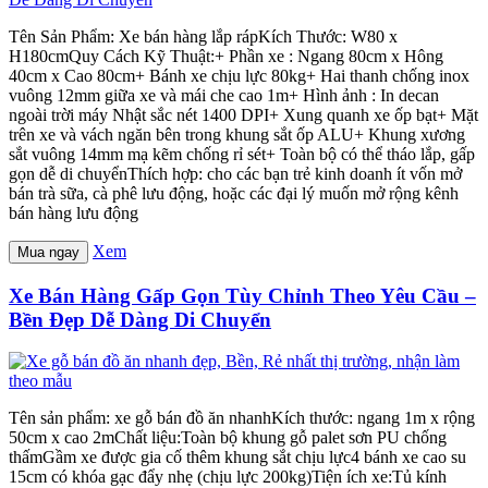
Tên Sản Phẩm: Xe bán hàng lắp rápKích Thước: W80 x
H180cmQuy Cách Kỹ Thuật:+ Phần xe : Ngang 80cm x Hông
40cm x Cao 80cm+ Bánh xe chịu lực 80kg+ Hai thanh chống inox
vuông 12mm giữa xe và mái che cao 1m+ Hình ảnh : In decan
ngoài trời máy Nhật sắc nét 1400 DPI+ Xung quanh xe ốp bạt+ Mặt
trên xe và vách ngăn bên trong khung sắt ốp ALU+ Khung xương
sắt vuông 14mm mạ kẽm chống rỉ sét+ Toàn bộ có thể tháo lắp, gấp
gọn dễ di chuyểnThích hợp: cho các bạn trẻ kinh doanh ít vốn mở
bán trà sữa, cà phê lưu động, hoặc các đại lý muốn mở rộng kênh
bán hàng lưu động
Xem
Mua ngay
Xe Bán Hàng Gấp Gọn Tùy Chỉnh Theo Yêu Cầu –
Bền Đẹp Dễ Dàng Di Chuyển
Tên sản phẩm: xe gỗ bán đồ ăn nhanhKích thước: ngang 1m x rộng
50cm x cao 2mChất liệu:Toàn bộ khung gỗ palet sơn PU chống
thấmGầm xe được gia cố thêm khung sắt chịu lực4 bánh xe cao su
15cm có khóa gạc đẩy nhẹ (chịu lực 200kg)Tiện ích xe:Tủ kính