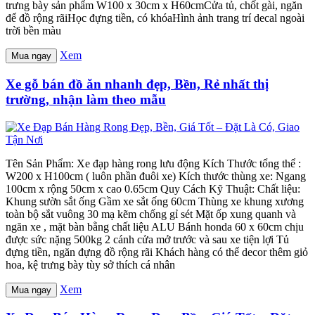
trưng bày sản phẩm W100 x 30cm x H60cmCửa tủ, chốt gài, ngăn
để đồ rộng rãiHọc đựng tiền, có khóaHình ảnh trang trí decal ngoài
trời bền màu
Xem
Mua ngay
Xe gỗ bán đồ ăn nhanh đẹp, Bền, Rẻ nhất thị
trường, nhận làm theo mẫu
Tên Sản Phẩm: Xe đạp hàng rong lưu động Kích Thước tổng thể :
W200 x H100cm ( luôn phần đuôi xe) Kích thước thùng xe: Ngang
100cm x rộng 50cm x cao 0.65cm Quy Cách Kỹ Thuật: Chất liệu:
Khung sườn sắt ống Gầm xe sắt ống 60cm Thùng xe khung xương
toàn bộ sắt vuông 30 mạ kẽm chống gỉ sét Mặt ốp xung quanh và
ngăn xe , mặt bàn bằng chất liệu ALU Bánh honda 60 x 60cm chịu
được sức nặng 500kg 2 cánh cửa mở trước và sau xe tiện lợi Tủ
đựng tiền, ngăn đựng đồ rộng rãi Khách hàng có thể decor thêm giỏ
hoa, kệ trưng bày tùy sở thích cá nhân
Xem
Mua ngay