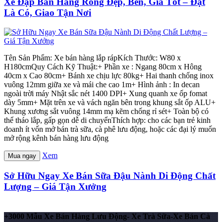
Xe Đạp Bán Hàng Rong Đẹp, Bền, Giá Tốt – Đặt
Là Có, Giao Tận Nơi
Tên Sản Phẩm: Xe bán hàng lắp rápKích Thước: W80 x
H180cmQuy Cách Kỹ Thuật:+ Phần xe : Ngang 80cm x Hông
40cm x Cao 80cm+ Bánh xe chịu lực 80kg+ Hai thanh chống inox
vuông 12mm giữa xe và mái che cao 1m+ Hình ảnh : In decan
ngoài trời máy Nhật sắc nét 1400 DPI+ Xung quanh xe ốp fomat
dày 5mm+ Mặt trên xe và vách ngăn bên trong khung sắt ốp ALU+
Khung xương sắt vuông 14mm mạ kẽm chống rỉ sét+ Toàn bộ có
thể tháo lắp, gấp gọn dễ di chuyểnThích hợp: cho các bạn trẻ kinh
doanh ít vốn mở bán trà sữa, cà phê lưu động, hoặc các đại lý muốn
mở rộng kênh bán hàng lưu động
Xem
Mua ngay
Sở Hữu Ngay Xe Bán Sữa Đậu Nành Di Động Chất
Lượng – Giá Tận Xưởng
+3000 Mẫu Xe Bán Hàng Lưu Động- Xe Trà Sữa-Xe Bán Cà