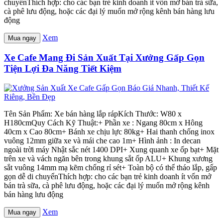
chuyểnThích hợp: cho các bạn trẻ kinh doanh ít vốn mở bán trà sữa,
cà phê lưu động, hoặc các đại lý muốn mở rộng kênh bán hàng lưu
động
Xem
Mua ngay
Xe Cafe Mang Đi Sản Xuất Tại Xưởng Gấp Gọn
Tiện Lợi Đa Năng Tiết Kiệm
Tên Sản Phẩm: Xe bán hàng lắp rápKích Thước: W80 x
H180cmQuy Cách Kỹ Thuật:+ Phần xe : Ngang 80cm x Hông
40cm x Cao 80cm+ Bánh xe chịu lực 80kg+ Hai thanh chống inox
vuông 12mm giữa xe và mái che cao 1m+ Hình ảnh : In decan
ngoài trời máy Nhật sắc nét 1400 DPI+ Xung quanh xe ốp bạt+ Mặt
trên xe và vách ngăn bên trong khung sắt ốp ALU+ Khung xương
sắt vuông 14mm mạ kẽm chống rỉ sét+ Toàn bộ có thể tháo lắp, gấp
gọn dễ di chuyểnThích hợp: cho các bạn trẻ kinh doanh ít vốn mở
bán trà sữa, cà phê lưu động, hoặc các đại lý muốn mở rộng kênh
bán hàng lưu động
Xem
Mua ngay