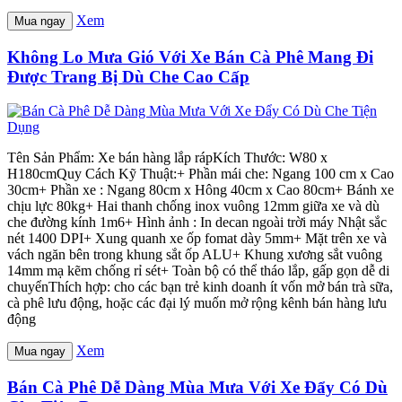
Xem
Mua ngay
Không Lo Mưa Gió Với Xe Bán Cà Phê Mang Đi
Được Trang Bị Dù Che Cao Cấp
Tên Sản Phẩm: Xe bán hàng lắp rápKích Thước: W80 x
H180cmQuy Cách Kỹ Thuật:+ Phần mái che: Ngang 100 cm x Cao
30cm+ Phần xe : Ngang 80cm x Hông 40cm x Cao 80cm+ Bánh xe
chịu lực 80kg+ Hai thanh chống inox vuông 12mm giữa xe và dù
che đường kính 1m6+ Hình ảnh : In decan ngoài trời máy Nhật sắc
nét 1400 DPI+ Xung quanh xe ốp fomat dày 5mm+ Mặt trên xe và
vách ngăn bên trong khung sắt ốp ALU+ Khung xương sắt vuông
14mm mạ kẽm chống rỉ sét+ Toàn bộ có thể tháo lắp, gấp gọn dễ di
chuyểnThích hợp: cho các bạn trẻ kinh doanh ít vốn mở bán trà sữa,
cà phê lưu động, hoặc các đại lý muốn mở rộng kênh bán hàng lưu
động
Xem
Mua ngay
Bán Cà Phê Dễ Dàng Mùa Mưa Với Xe Đẩy Có Dù