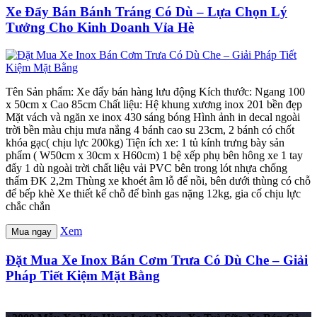
Xe Đẩy Bán Bánh Tráng Có Dù – Lựa Chọn Lý
Tưởng Cho Kinh Doanh Vỉa Hè
Tên Sản phẩm: Xe đẩy bán hàng lưu động Kích thước: Ngang 100
x 50cm x Cao 85cm Chất liệu: Hệ khung xương inox 201 bền đẹp
Mặt vách và ngăn xe inox 430 sáng bóng Hình ảnh in decal ngoài
trời bền màu chịu mưa nắng 4 bánh cao su 23cm, 2 bánh có chốt
khóa gạc( chịu lực 200kg) Tiện ích xe: 1 tủ kính trưng bày sản
phẩm ( W50cm x 30cm x H60cm) 1 bệ xếp phụ bên hông xe 1 tay
đẩy 1 dù ngoài trời chất liệu vải PVC bên trong lót nhựa chống
thấm ĐK 2,2m Thùng xe khoét âm lỗ để nồi, bên dưới thùng có chỗ
để bếp khè Xe thiết kế chỗ để bình gas nặng 12kg, gia cố chịu lực
chắc chắn
Xem
Mua ngay
Đặt Mua Xe Inox Bán Cơm Trưa Có Dù Che – Giải
Pháp Tiết Kiệm Mặt Bằng