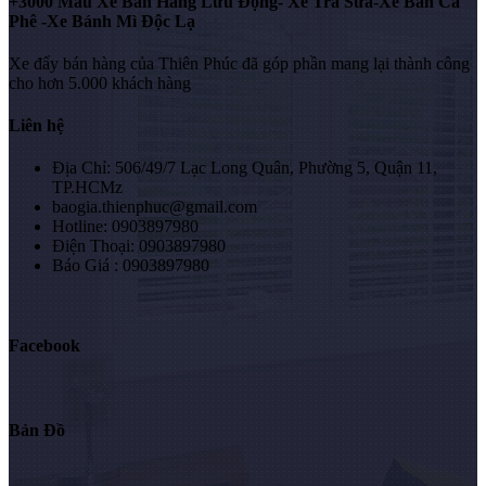
+3000 Mẫu Xe Bán Hàng Lưu Động- Xe Trà Sữa-Xe Bán Cà
Phê -Xe Bánh Mì Độc Lạ
Xe đẩy bán hàng của Thiên Phúc đã góp phần mang lại thành công
cho hơn 5.000 khách hàng
Liên hệ
Địa Chỉ: 506/49/7 Lạc Long Quân, Phường 5, Quận 11,
TP.HCMz
baogia.thienphuc@gmail.com
Hotline: 0903897980
Điện Thoại: 0903897980
Báo Giá : 0903897980
Facebook
Bản Đồ