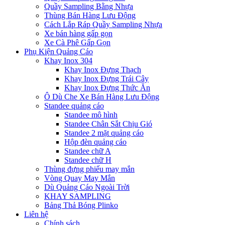
Quầy Sampling Bằng Nhựa
Thùng Bán Hàng Lưu Động
Cách Lắp Ráp Quầy Sampling Nhựa
Xe bán hàng gấp gọn
Xe Cà Phê Gấp Gọn
Phụ Kiện Quảng Cáo
Khay Inox 304
Khay Inox Đựng Thạch
Khay Inox Đựng Trái Cây
Khay Inox Đựng Thức Ăn
Ô Dù Che Xe Bán Hàng Lưu Động
Standee quảng cáo
Standee mô hình
Standee Chân Sắt Chịu Gió
Standee 2 mặt quảng cáo
Hộp đèn quảng cáo
Standee chữ A
Standee chữ H
Thùng đựng phiếu may mắn
Vòng Quay May Mắn
Dù Quảng Cáo Ngoài Trời
KHAY SAMPLING
Bảng Thả Bóng Plinko
Liên hệ
Chính sách