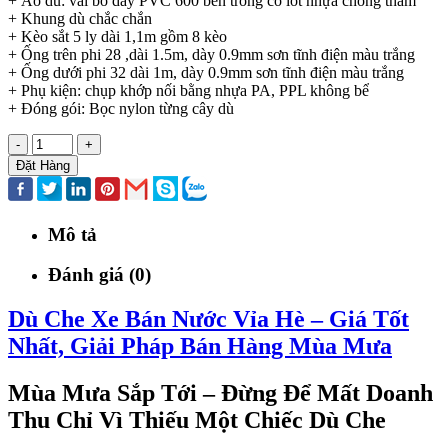
+ Áo dù: vải bố dày PVC 600 bên trong có lót nhựa chống thấm
+ Khung dù chắc chắn
+ Kèo sắt 5 ly dài 1,1m gồm 8 kèo
+ Ống trên phi 28 ,dài 1.5m, dày 0.9mm sơn tĩnh điện màu trắng
+ Ống dưới phi 32 dài 1m, dày 0.9mm sơn tĩnh điện màu trắng
+ Phụ kiện: chụp khớp nối bằng nhựa PA, PPL không bể
+ Đóng gói: Bọc nylon từng cây dù
-
+
Đặt Hàng
Mô tả
Đánh giá (0)
Dù Che Xe Bán Nước Vỉa Hè – Giá Tốt
Nhất, Giải Pháp Bán Hàng Mùa Mưa
Mùa Mưa Sắp Tới – Đừng Để Mất Doanh
Thu Chỉ Vì Thiếu Một Chiếc Dù Che