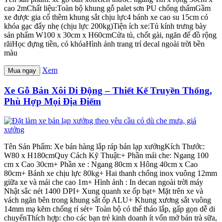
cao 2mChất liệu:Toàn bộ khung gỗ palet sơn PU chống thấmGầm
xe được gia cố thêm khung sắt chịu lực4 bánh xe cao su 15cm có
khóa gạc đẩy nhẹ (chịu lực 200kg)Tiện ích xe:Tủ kính trưng bày
sản phẩm W100 x 30cm x H60cmCửa tủ, chốt gài, ngăn để đồ rộng
rãiHọc đựng tiền, có khóaHình ảnh trang trí decal ngoài trời bền
màu
Xem
Mua ngay
Xe Gỗ Bán Xôi Di Động – Thiết Kế Truyền Thống,
Phù Hợp Mọi Địa Điểm
Tên Sản Phẩm: Xe bán hàng lắp ráp bán lạp xưởngKích Thước:
W80 x H180cmQuy Cách Kỹ Thuật:+ Phần mái che: Ngang 100
cm x Cao 30cm+ Phần xe : Ngang 80cm x Hông 40cm x Cao
80cm+ Bánh xe chịu lực 80kg+ Hai thanh chống inox vuông 12mm
giữa xe và mái che cao 1m+ Hình ảnh : In decan ngoài trời máy
Nhật sắc nét 1400 DPI+ Xung quanh xe ốp bạt+ Mặt trên xe và
vách ngăn bên trong khung sắt ốp ALU+ Khung xương sắt vuông
14mm mạ kẽm chống rỉ sét+ Toàn bộ có thể tháo lắp, gấp gọn dễ di
chuyểnThích hợp: cho các bạn trẻ kinh doanh ít vốn mở bán trà sữa,