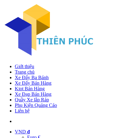
Giới thiệu
Trang chủ
Xe Đẩy Ba Bánh
Xe Đẩy Bán Hàng
Kiot Bán Hàng
Xe Đạp Bán Hàng
Quầy Xe lắp Ráp
Phụ Kiện Quảng Cáo
Liên hệ
VND
đ
Euro €