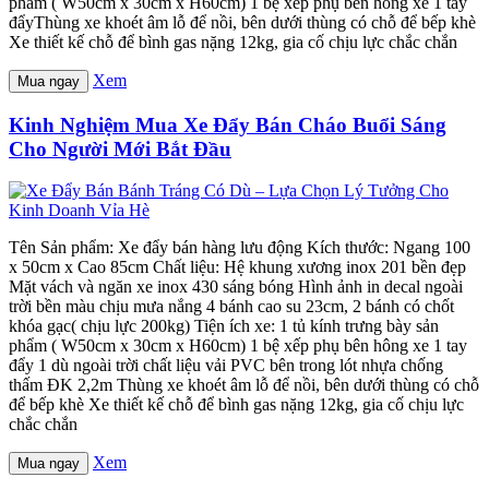
phẩm ( W50cm x 30cm x H60cm) 1 bệ xếp phụ bên hông xe 1 tay
đẩyThùng xe khoét âm lỗ để nồi, bên dưới thùng có chỗ để bếp khè
Xe thiết kế chỗ để bình gas nặng 12kg, gia cố chịu lực chắc chắn
Xem
Mua ngay
Kinh Nghiệm Mua Xe Đẩy Bán Cháo Buổi Sáng
Cho Người Mới Bắt Đầu
Tên Sản phẩm: Xe đẩy bán hàng lưu động Kích thước: Ngang 100
x 50cm x Cao 85cm Chất liệu: Hệ khung xương inox 201 bền đẹp
Mặt vách và ngăn xe inox 430 sáng bóng Hình ảnh in decal ngoài
trời bền màu chịu mưa nắng 4 bánh cao su 23cm, 2 bánh có chốt
khóa gạc( chịu lực 200kg) Tiện ích xe: 1 tủ kính trưng bày sản
phẩm ( W50cm x 30cm x H60cm) 1 bệ xếp phụ bên hông xe 1 tay
đẩy 1 dù ngoài trời chất liệu vải PVC bên trong lót nhựa chống
thấm ĐK 2,2m Thùng xe khoét âm lỗ để nồi, bên dưới thùng có chỗ
để bếp khè Xe thiết kế chỗ để bình gas nặng 12kg, gia cố chịu lực
chắc chắn
Xem
Mua ngay