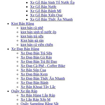
Xe Gỗ Bán Sinh Tố Nước Ép
Xe Gỗ Bán Nước
Xe Gỗ Bán Bánh Mì
Xe Gỗ Bán Xiên Que
Xe Gỗ Bán Thức Ăn Nhanh
Kiot Bán Hàng
kiot bán cà phê
kiot bán sinh tố nước ép
kiot bán trà sữa
Kiot bán gà rán
kiot bán cá viên chiên
Xe Đạp Bán Hàng
Xe Đạp Bán Trà Sữa
Xe Đạp Bán Gà Rán
Xe Đạp Bán Trà Bí Đao
Xe Đạp Cà Phê - Coffee Bike
Xe Bán Súp Cua
Xe Đạp Bán Kem
Xe Đạp Bán Thức Ăn Nhanh
Xe Đạp Bán Bánh
Xe Bán Khoai Tây Lắc
Quầy Xe lắp Ráp
Xe Bán Hàng Lắp Ráp
Xe Lắp Ráp Xếp M
Quầy Sampling Bằng Sắt