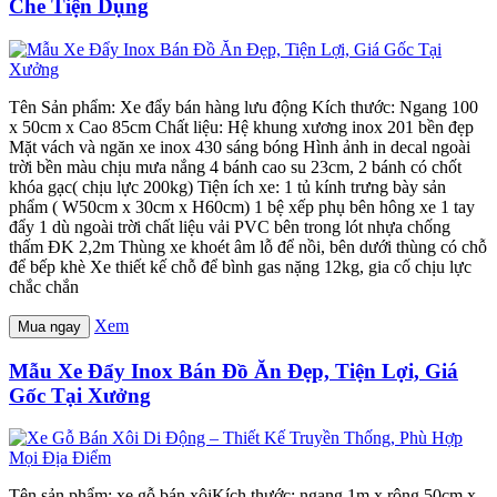
Che Tiện Dụng
Tên Sản phẩm: Xe đẩy bán hàng lưu động Kích thước: Ngang 100
x 50cm x Cao 85cm Chất liệu: Hệ khung xương inox 201 bền đẹp
Mặt vách và ngăn xe inox 430 sáng bóng Hình ảnh in decal ngoài
trời bền màu chịu mưa nắng 4 bánh cao su 23cm, 2 bánh có chốt
khóa gạc( chịu lực 200kg) Tiện ích xe: 1 tủ kính trưng bày sản
phẩm ( W50cm x 30cm x H60cm) 1 bệ xếp phụ bên hông xe 1 tay
đẩy 1 dù ngoài trời chất liệu vải PVC bên trong lót nhựa chống
thấm ĐK 2,2m Thùng xe khoét âm lỗ để nồi, bên dưới thùng có chỗ
để bếp khè Xe thiết kế chỗ để bình gas nặng 12kg, gia cố chịu lực
chắc chắn
Xem
Mua ngay
Mẫu Xe Đẩy Inox Bán Đồ Ăn Đẹp, Tiện Lợi, Giá
Gốc Tại Xưởng
Tên sản phẩm: xe gỗ bán xôiKích thước: ngang 1m x rộng 50cm x