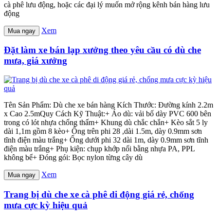
cà phê lưu động, hoặc các đại lý muốn mở rộng kênh bán hàng lưu
động
Xem
Mua ngay
Đặt làm xe bán lạp xưởng theo yêu cầu có dù che
mưa, giá xưởng
Tên Sản Phẩm: Dù che xe bán hàng Kích Thước: Đường kính 2.2m
x Cao 2.5mQuy Cách Kỹ Thuật:+ Áo dù: vải bố dày PVC 600 bên
trong có lót nhựa chống thấm+ Khung dù chắc chắn+ Kèo sắt 5 ly
dài 1,1m gồm 8 kèo+ Ống trên phi 28 ,dài 1.5m, dày 0.9mm sơn
tĩnh điện màu trắng+ Ống dưới phi 32 dài 1m, dày 0.9mm sơn tĩnh
điện màu trắng+ Phụ kiện: chụp khớp nối bằng nhựa PA, PPL
không bể+ Đóng gói: Bọc nylon từng cây dù
Xem
Mua ngay
Trang bị dù che xe cà phê di động giá rẻ, chống
mưa cực kỳ hiệu quả