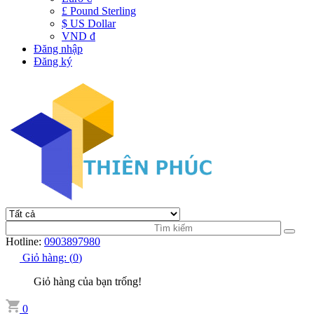
£ Pound Sterling
$ US Dollar
VND đ
Đăng nhập
Đăng ký
Hotline:
0903897980
Giỏ hàng:
(
0
)
Giỏ hàng của bạn trống!
0