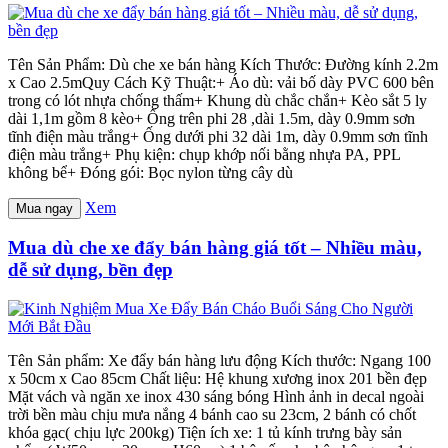
Tên Sản Phẩm: Dù che xe bán hàng Kích Thước: Đường kính 2.2m
x Cao 2.5mQuy Cách Kỹ Thuật:+ Áo dù: vải bố dày PVC 600 bên
trong có lót nhựa chống thấm+ Khung dù chắc chắn+ Kèo sắt 5 ly
dài 1,1m gồm 8 kèo+ Ống trên phi 28 ,dài 1.5m, dày 0.9mm sơn
tĩnh điện màu trắng+ Ống dưới phi 32 dài 1m, dày 0.9mm sơn tĩnh
điện màu trắng+ Phụ kiện: chụp khớp nối bằng nhựa PA, PPL
không bể+ Đóng gói: Bọc nylon từng cây dù
Xem
Mua ngay
Mua dù che xe đẩy bán hàng giá tốt – Nhiều màu,
dễ sử dụng, bền đẹp
Tên Sản phẩm: Xe đẩy bán hàng lưu động Kích thước: Ngang 100
x 50cm x Cao 85cm Chất liệu: Hệ khung xương inox 201 bền đẹp
Mặt vách và ngăn xe inox 430 sáng bóng Hình ảnh in decal ngoài
trời bền màu chịu mưa nắng 4 bánh cao su 23cm, 2 bánh có chốt
khóa gạc( chịu lực 200kg) Tiện ích xe: 1 tủ kính trưng bày sản