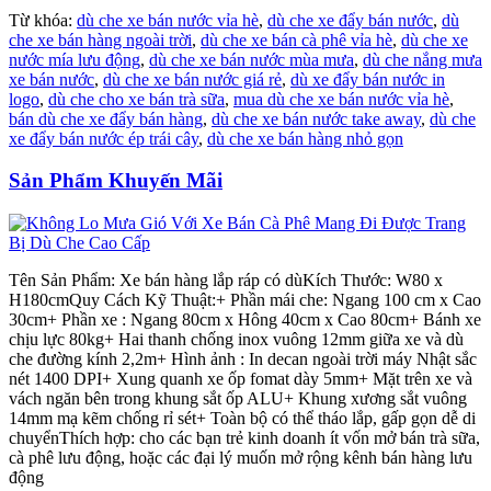
Từ khóa:
dù che xe bán nước vỉa hè
,
dù che xe đẩy bán nước
,
dù
che xe bán hàng ngoài trời
,
dù che xe bán cà phê vỉa hè
,
dù che xe
nước mía lưu động
,
dù che xe bán nước mùa mưa
,
dù che nắng mưa
xe bán nước
,
dù che xe bán nước giá rẻ
,
dù xe đẩy bán nước in
logo
,
dù che cho xe bán trà sữa
,
mua dù che xe bán nước vỉa hè
,
bán dù che xe đẩy bán hàng
,
dù che xe bán nước take away
,
dù che
xe đẩy bán nước ép trái cây
,
dù che xe bán hàng nhỏ gọn
Sản Phẩm Khuyến Mãi
Tên Sản Phẩm: Xe bán hàng lắp ráp có dùKích Thước: W80 x
H180cmQuy Cách Kỹ Thuật:+ Phần mái che: Ngang 100 cm x Cao
30cm+ Phần xe : Ngang 80cm x Hông 40cm x Cao 80cm+ Bánh xe
chịu lực 80kg+ Hai thanh chống inox vuông 12mm giữa xe và dù
che đường kính 2,2m+ Hình ảnh : In decan ngoài trời máy Nhật sắc
nét 1400 DPI+ Xung quanh xe ốp fomat dày 5mm+ Mặt trên xe và
vách ngăn bên trong khung sắt ốp ALU+ Khung xương sắt vuông
14mm mạ kẽm chống rỉ sét+ Toàn bộ có thể tháo lắp, gấp gọn dễ di
chuyểnThích hợp: cho các bạn trẻ kinh doanh ít vốn mở bán trà sữa,
cà phê lưu động, hoặc các đại lý muốn mở rộng kênh bán hàng lưu
động