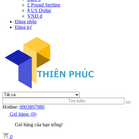
£ Pound Sterling
$ US Dollar
VND đ
Đăng nhập
Đăng ký
Hotline:
0903897980
Giỏ hàng:
(
0
)
Giỏ hàng của bạn trống!
0