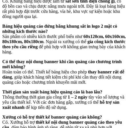
Có. Khung bảng hiệu được làm từ
sắt sơn tĩnh điện chống gỉ
, có
độ bền cao và chịu được nắng mưa ngoài trời. Đây là loại bảng hiệu
rất phù hợp đặt trước cửa hàng, vỉa hè, khu vực sự kiện hoặc khu
đông người qua lại.
Bảng hiệu quảng cáo đứng bằng khung sắt in logo 2 mặt có
những kích thước nào?
Sản phẩm có nhiều kích thước phổ biến như
60x120cm, 60x160cm,
80x180cm, 80x180cm
. Ngoài ra xưởng có thể
gia công kích thước
theo yêu cầu riêng
để phù hợp với không gian trưng bày của khách
hàng.
Có thể thay nội dung banner khi cần quảng cáo chương trình
mới không?
Hoàn toàn có thể. Thiết kế bảng hiệu cho phép
thay banner rất dễ
dàng
, giúp khách hàng tiết kiệm chi phí khi cần thay đổi nội dung
quảng cáo hoặc chương trình khuyến mãi mới.
Thời gian sản xuất bảng hiệu quảng cáo là bao lâu?
Thông thường thời gian gia công từ
1 – 2 ngày
tùy vào số lượng và
yêu cầu thiết kế. Với các đơn hàng gấp, xưởng có thể
hỗ trợ sản
xuất nhanh
để kịp tiến độ sử dụng.
Xưởng có hỗ trợ thiết kế banner quảng cáo không?
Có. Xưởng hỗ trợ
thiết kế nội dung banner quảng cáo theo yêu
cầu
, đảm bảo hình ảnh rõ ràng, dễ nhìn từ xa và phù hợp với