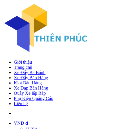
Giới thiệu
Trang chủ
Xe Đẩy Ba Bánh
Xe Đẩy Bán Hàng
Kiot Bán Hàng
Xe Đạp Bán Hàng
Quầy Xe lắp Ráp
Phụ Kiện Quảng Cáo
Liên hệ
VND
đ
Euro €