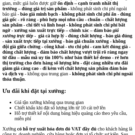
gian, mức giá luôn được giữ
ổn định – cạnh tranh nhất thị
trường – đúng giá trị sản phẩm -
không phát sinh chi phí ngoài
báo giá -
báo giá minh bạch - không phát sinh chi phí ẩn - đúng
giá gốc - rõ ràng -
phù hợp mọi nhu cầu - chuẩn – chất lượng
sản phẩm - chi tiết và linh hoạt - không phát sinh chi phí bất
ngờ - xưởng sản xuất trực tiếp – chính xác – đảm bảo
giá
xưởng trực tiếp
- giá cả hợp lý - đúng chất lượng - báo giá đúng
-
sản xuất trực tiếp tại xưởng - báo giá chuẩn xưởng - không
đội giá giữa chừng - công khai - ưu chi phí - cam kết đúng giá -
đúng chất lượng - đảm bảo chất lượng vượt trội rõ ràng ngay
từ đầu – mẫu mã uy tín 100% như bản thiết kế demo - rẻ hơn
thị trường cho đơn hàng số lượng lớn - đặt càng nhiều ưu đãi
giảm giá càng cao - đi kèm với chất lượng sản phẩm đảm bảo
và dịch vụ
- không qua trung gian -
không phát sinh chi phí ngoài
thỏa thuận
.
Ưu đãi khi đặt tại xưởng:
Giá tận xưởng không qua trung gian
Chiết khấu khi đặt số lượng lớn từ 10 cái trở lên
Hỗ trợ thiết kế nội dung bảng hiệu quảng cáo theo yêu cầu,
miễn phí
Xưởng
có hỗ trợ xuất hóa đơn đỏ VAT đầy đủ
cho khách hàng là
công ty, doanh nghiệp, cửa hàng hoặc đơn vị tổ chức sự kiện. Sau