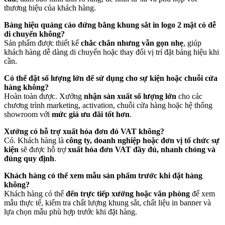
thương hiệu của khách hàng.
Bảng hiệu quảng cáo đứng bằng khung sắt in logo 2 mặt có dễ
di chuyển không?
Sản phẩm được thiết kế
chắc chắn nhưng vẫn gọn nhẹ
, giúp
khách hàng dễ dàng di chuyển hoặc thay đổi vị trí đặt bảng hiệu khi
cần.
Có thể đặt số lượng lớn để sử dụng cho sự kiện hoặc chuỗi cửa
hàng không?
Hoàn toàn được. Xưởng
nhận sản xuất số lượng lớn
cho các
chương trình marketing, activation, chuỗi cửa hàng hoặc hệ thống
showroom với
mức giá ưu đãi tốt hơn
.
Xưởng có hỗ trợ xuất hóa đơn đỏ VAT không?
Có. Khách hàng là
công ty, doanh nghiệp hoặc đơn vị tổ chức sự
kiện
sẽ được hỗ trợ
xuất hóa đơn VAT đầy đủ, nhanh chóng và
đúng quy định
.
Khách hàng có thể xem mẫu sản phẩm trước khi đặt hàng
không?
Khách hàng có thể
đến trực tiếp xưởng hoặc văn phòng
để xem
mẫu thực tế, kiểm tra chất lượng khung sắt, chất liệu in banner và
lựa chọn mẫu phù hợp trước khi đặt hàng.