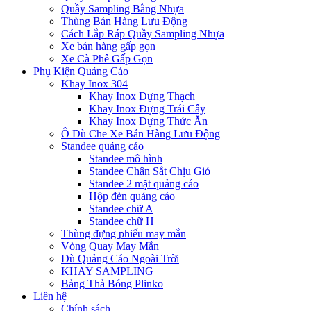
Quầy Sampling Bằng Nhựa
Thùng Bán Hàng Lưu Động
Cách Lắp Ráp Quầy Sampling Nhựa
Xe bán hàng gấp gọn
Xe Cà Phê Gấp Gọn
Phụ Kiện Quảng Cáo
Khay Inox 304
Khay Inox Đựng Thạch
Khay Inox Đựng Trái Cây
Khay Inox Đựng Thức Ăn
Ô Dù Che Xe Bán Hàng Lưu Động
Standee quảng cáo
Standee mô hình
Standee Chân Sắt Chịu Gió
Standee 2 mặt quảng cáo
Hộp đèn quảng cáo
Standee chữ A
Standee chữ H
Thùng đựng phiếu may mắn
Vòng Quay May Mắn
Dù Quảng Cáo Ngoài Trời
KHAY SAMPLING
Bảng Thả Bóng Plinko
Liên hệ
Chính sách