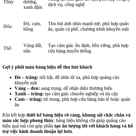
Thủy
dương,
dịch vụ, công nghệ
xanh đậm
Đỏ, cam,
Thu hút ánh nhìn mạnh mẽ, phù hợp quán
Hỏa
hồng
ăn, quán cà phê, chương trình khuyến mãi
Vàng đất,
Tạo cảm giác ổn định, bền vững, phù hợp
Thổ
nâu
cửa hàng truyền thống
Gợi ý phối màu bảng hiệu dễ thu hút khách
Đỏ – trắng:
nổi bật, dễ nhìn từ xa, phù hợp quảng cáo
khuyến mãi
Vàng – đen:
sang trọng, dễ nhận diện thương hiệu
Xanh – trắng:
tạo cảm giác chuyên nghiệp và tin cậy
Cam – trắng:
trẻ trung, phù hợp cửa hàng bán lẻ hoặc quán
ăn
Khi kết hợp
thiết kế bảng hiệu rõ ràng, khung sắt chắc chắn và
màu sắc hợp phong thủy
, bảng hiệu không chỉ giúp quảng cáo
hiệu quả mà còn góp phần
tạo ấn tượng tốt với khách hàng và hỗ
trợ việc kinh doanh thuận lợi hơn
.