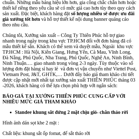
chuẩn. Những mẫu bảng hiệu lớn hơn, gia công chắc chắn hơn hoặc
thiết kế riêng theo yêu cầu sẽ có mức giá cao hơn tùy theo quy cách
sản xuất. Đặc biệt, khách hàng đặt
số lượng nhiều sẽ được ưu đãi
giá xưởng tốt hơn
và hỗ trợ thiết kế nội dung banner quảng cáo
theo nhu cầu.
Chúng tôi, Xưởng sản xuất – Công Ty Thiên Phúc hỗ trợ giao
nhanh trong ngày trong khu vực TP.HCM đối với đơn hàng đã có
mẫu thiết kế sẵn. Khách có thể xem và duyệt mẫu, Ngoài khu vực
TP.HCM : Hà Nội, Kiên Giang, Hưng Yên, Cà Mau, Vĩnh Long,
Đà Nẵng, Phú Quốc, Nha Trang, Phú Quốc, Nghệ An, Ninh Bình,
Ninh Thuận.… giao nhanh trong vòng 2-3 ngày. Tùy thuộc vào số
lượng đơn đặt hàng sỉ hay lẻ và đơn vị vận chuyển như Viettel Post,
Vietnam Post, J&T, GHTK,… Dưới đây báo giá tham khảo chi tiết
được cập nhật mới nhất tại xưởng sản xuất THIÊN PHÚC tháng 03
-2026, khách hàng có thể lựa chọn phù hợp với ngân sách:
BÁO GIÁ TẠI XƯỞNG THIÊN PHÚC CUNG CẤP VỚI
NHIỀU MỨC GIÁ THAM KHẢO
Standee khung sắt đứng 2 mặt chịu gió- chân tháo rời
Hình ảnh dán sọt khe 2 mặt :
Chất liệu: khung sắt ốp fomat, đế sắt tháo rời