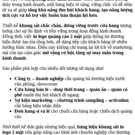
thủy trong kinh doanh, một bảng hiệu rõ ràng, vững chắc và dễ nhìn
từ xa sẽ giúp
tăng khả năng thu hút khách hàng, tạo năng lượng
tích cực và hỗ trợ việc buôn bán thuận lợi hơn
.
Thiết kế
khung sắt chắc chắn, đứng vững trước cửa hàng
tượng
trưng cho sự ổn định và bền vững trong hoạt động kinh doanh.
Đồng thời, việc
in logo quảng cáo 2 mặt
giúp thông tin thương
hiệu được lan tỏa rộng hơn, dễ dàng tiếp cận khách hàng từ nhiều
hướng khác nhau. Điều này không chỉ mang lại lợi ích về marketing
mà còn tạo cảm giác
mở rộng cơ hội, tăng sự may mắn trong
kinh doanh
.
Sản phẩm phù hợp cho nhiều đối tượng sử dụng như:
Công ty – doanh nghiệp
cần quảng bá thương hiệu trước
văn phòng, showroom
Cửa hàng bán lẻ – shop thời trang – quán ăn – quán cà
phê
muốn thu hút khách đi ngang
Sự kiện marketing – chương trình sampling – activation
cần bảng hiệu nhận diện
Đơn hàng sỉ và lẻ
cho chuỗi cửa hàng hoặc chiến dịch quảng
cáo
Nhờ thiết kế đơn giản nhưng hiệu quả,
bảng hiệu khung sắt in
logo 2 mặt
vừa giúp nâng cao hình ảnh chuyên nghiệp cho thương