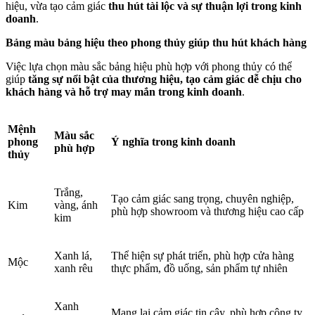
hiệu, vừa tạo cảm giác
thu hút tài lộc và sự thuận lợi trong kinh
doanh
.
Bảng màu bảng hiệu theo phong thủy giúp thu hút khách hàng
Việc lựa chọn màu sắc bảng hiệu phù hợp với phong thủy có thể
giúp
tăng sự nổi bật của thương hiệu, tạo cảm giác dễ chịu cho
khách hàng và hỗ trợ may mắn trong kinh doanh
.
Mệnh
Màu sắc
phong
Ý nghĩa trong kinh doanh
phù hợp
thủy
Trắng,
Tạo cảm giác sang trọng, chuyên nghiệp,
Kim
vàng, ánh
phù hợp showroom và thương hiệu cao cấp
kim
Xanh lá,
Thể hiện sự phát triển, phù hợp cửa hàng
Mộc
xanh rêu
thực phẩm, đồ uống, sản phẩm tự nhiên
Xanh
Mang lại cảm giác tin cậy, phù hợp công ty