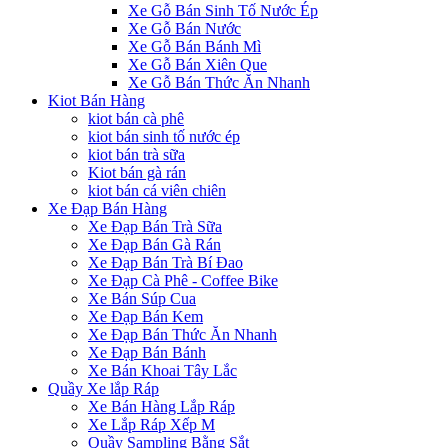
Xe Gỗ Bán Sinh Tố Nước Ép
Xe Gỗ Bán Nước
Xe Gỗ Bán Bánh Mì
Xe Gỗ Bán Xiên Que
Xe Gỗ Bán Thức Ăn Nhanh
Kiot Bán Hàng
kiot bán cà phê
kiot bán sinh tố nước ép
kiot bán trà sữa
Kiot bán gà rán
kiot bán cá viên chiên
Xe Đạp Bán Hàng
Xe Đạp Bán Trà Sữa
Xe Đạp Bán Gà Rán
Xe Đạp Bán Trà Bí Đao
Xe Đạp Cà Phê - Coffee Bike
Xe Bán Súp Cua
Xe Đạp Bán Kem
Xe Đạp Bán Thức Ăn Nhanh
Xe Đạp Bán Bánh
Xe Bán Khoai Tây Lắc
Quầy Xe lắp Ráp
Xe Bán Hàng Lắp Ráp
Xe Lắp Ráp Xếp M
Quầy Sampling Bằng Sắt