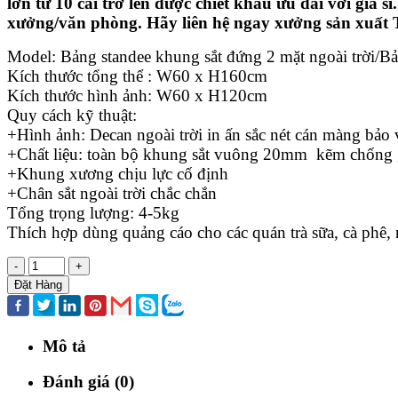
lớn từ 10 cái trở lên được chiết khấu ưu đãi với giá
xưởng/văn phòng. Hãy liên hệ ngay xưởng sản xuất T
Model: Bảng standee khung sắt đứng 2 mặt ngoài trời/B
Kích thước tổng thể : W60 x H160cm
Kích thước hình ảnh: W60 x H120cm
Quy cách kỹ thuật:
+Hình ảnh: Decan ngoài trời in ấn sắc nét cán màng bả
+Chất liệu: toàn bộ khung sắt vuông 20mm kẽm chống 
+Khung xương chịu lực cố định
+Chân sắt ngoài trời chắc chắn
Tổng trọng lượng: 4-5kg
Thích hợp dùng quảng cáo cho các quán trà sữa, cà phê, n
-
+
Đặt Hàng
Mô tả
Đánh giá (0)