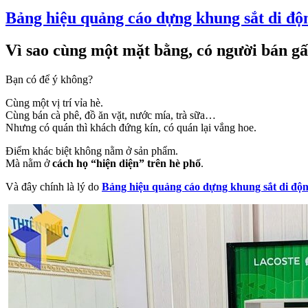
Bảng hiệu quảng cáo dựng khung sắt di độ
Vì sao cùng một mặt bằng, có người bán gấ
Bạn có để ý không?
Cùng một vị trí vỉa hè.
Cùng bán cà phê, đồ ăn vặt, nước mía, trà sữa…
Nhưng có quán thì khách đứng kín, có quán lại vắng hoe.
Điểm khác biệt không nằm ở sản phẩm.
Mà nằm ở
cách họ “hiện diện” trên hè phố
.
Và đây chính là lý do
Bảng hiệu quảng cáo dựng khung sắt di độ