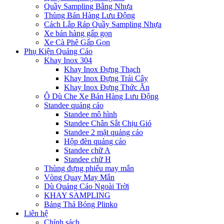
Quầy Sampling Bằng Nhựa
Thùng Bán Hàng Lưu Động
Cách Lắp Ráp Quầy Sampling Nhựa
Xe bán hàng gấp gọn
Xe Cà Phê Gấp Gọn
Phụ Kiện Quảng Cáo
Khay Inox 304
Khay Inox Đựng Thạch
Khay Inox Đựng Trái Cây
Khay Inox Đựng Thức Ăn
Ô Dù Che Xe Bán Hàng Lưu Động
Standee quảng cáo
Standee mô hình
Standee Chân Sắt Chịu Gió
Standee 2 mặt quảng cáo
Hộp đèn quảng cáo
Standee chữ A
Standee chữ H
Thùng đựng phiếu may mắn
Vòng Quay May Mắn
Dù Quảng Cáo Ngoài Trời
KHAY SAMPLING
Bảng Thả Bóng Plinko
Liên hệ
Chính sách