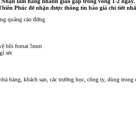
 sỉ. Nhận làm hàng nhanh giao gấp trong vòng 1-2 ngày.
hiên Phúc để nhận được thông tin báo giá chi tiết n
ảng quảng cáo đứng
o vệ bồi fomat 5mm
gỉ sét
hà hàng, khách sạn, các trường học, công ty, dùng trong c