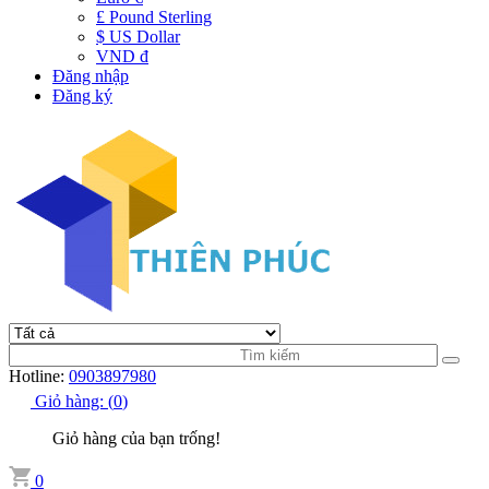
£ Pound Sterling
$ US Dollar
VND đ
Đăng nhập
Đăng ký
Hotline:
0903897980
Giỏ hàng:
(
0
)
Giỏ hàng của bạn trống!
0