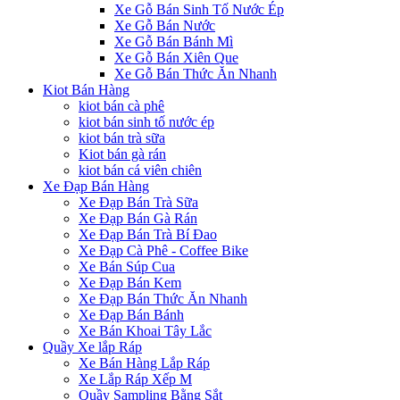
Xe Gỗ Bán Sinh Tố Nước Ép
Xe Gỗ Bán Nước
Xe Gỗ Bán Bánh Mì
Xe Gỗ Bán Xiên Que
Xe Gỗ Bán Thức Ăn Nhanh
Kiot Bán Hàng
kiot bán cà phê
kiot bán sinh tố nước ép
kiot bán trà sữa
Kiot bán gà rán
kiot bán cá viên chiên
Xe Đạp Bán Hàng
Xe Đạp Bán Trà Sữa
Xe Đạp Bán Gà Rán
Xe Đạp Bán Trà Bí Đao
Xe Đạp Cà Phê - Coffee Bike
Xe Bán Súp Cua
Xe Đạp Bán Kem
Xe Đạp Bán Thức Ăn Nhanh
Xe Đạp Bán Bánh
Xe Bán Khoai Tây Lắc
Quầy Xe lắp Ráp
Xe Bán Hàng Lắp Ráp
Xe Lắp Ráp Xếp M
Quầy Sampling Bằng Sắt