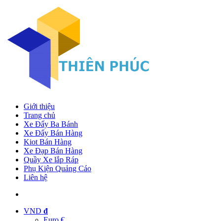
Giới thiệu
Trang chủ
Xe Đẩy Ba Bánh
Xe Đẩy Bán Hàng
Kiot Bán Hàng
Xe Đạp Bán Hàng
Quầy Xe lắp Ráp
Phụ Kiện Quảng Cáo
Liên hệ
VND
đ
Euro €