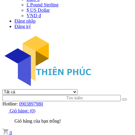
£ Pound Sterling
$ US Dollar
VND đ
Đăng nhập
Đăng ký
Hotline:
0903897980
Giỏ hàng:
(
0
)
Giỏ hàng của bạn trống!
0