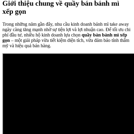
Giới thiệu chung về quầy bán bánh mì
xếp gọn
Trong những năm gần đây, nhu cầu kinh doanh bánh mì take away
ngày càng tăng mạnh nhờ sự tiện lợi và lợi nhuận cao. Để tối ưu chi
phí đầu tư, nhiều hộ kinh doanh lựa chọn
quầy bán bánh mì xếp
gọn
– một giải pháp vừa tiết kiệm diện tích, vừa đảm bảo tính thẩm
mỹ và hiệu quả bán hàng.