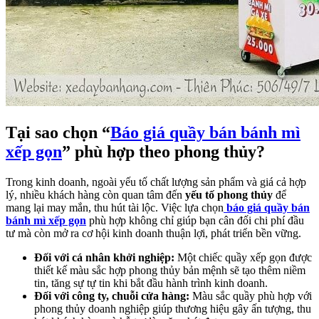
Tại sao chọn “
Báo giá quầy bán bánh mì
xếp gọn
” phù hợp theo phong thủy?
Trong kinh doanh, ngoài yếu tố chất lượng sản phẩm và giá cả hợp
lý, nhiều khách hàng còn quan tâm đến
yếu tố phong thủy
để
mang lại may mắn, thu hút tài lộc. Việc lựa chọn
báo giá quầy bán
bánh mì xếp gọn
phù hợp không chỉ giúp bạn cân đối chi phí đầu
tư mà còn mở ra cơ hội kinh doanh thuận lợi, phát triển bền vững.
Đối với cá nhân khởi nghiệp:
Một chiếc quầy xếp gọn được
thiết kế màu sắc hợp phong thủy bản mệnh sẽ tạo thêm niềm
tin, tăng sự tự tin khi bắt đầu hành trình kinh doanh.
Đối với công ty, chuỗi cửa hàng:
Màu sắc quầy phù hợp với
phong thủy doanh nghiệp giúp thương hiệu gây ấn tượng, thu