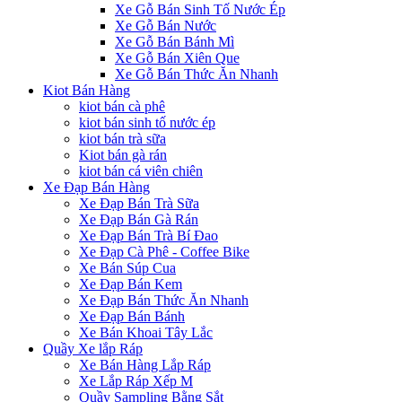
Xe Gỗ Bán Sinh Tố Nước Ép
Xe Gỗ Bán Nước
Xe Gỗ Bán Bánh Mì
Xe Gỗ Bán Xiên Que
Xe Gỗ Bán Thức Ăn Nhanh
Kiot Bán Hàng
kiot bán cà phê
kiot bán sinh tố nước ép
kiot bán trà sữa
Kiot bán gà rán
kiot bán cá viên chiên
Xe Đạp Bán Hàng
Xe Đạp Bán Trà Sữa
Xe Đạp Bán Gà Rán
Xe Đạp Bán Trà Bí Đao
Xe Đạp Cà Phê - Coffee Bike
Xe Bán Súp Cua
Xe Đạp Bán Kem
Xe Đạp Bán Thức Ăn Nhanh
Xe Đạp Bán Bánh
Xe Bán Khoai Tây Lắc
Quầy Xe lắp Ráp
Xe Bán Hàng Lắp Ráp
Xe Lắp Ráp Xếp M
Quầy Sampling Bằng Sắt