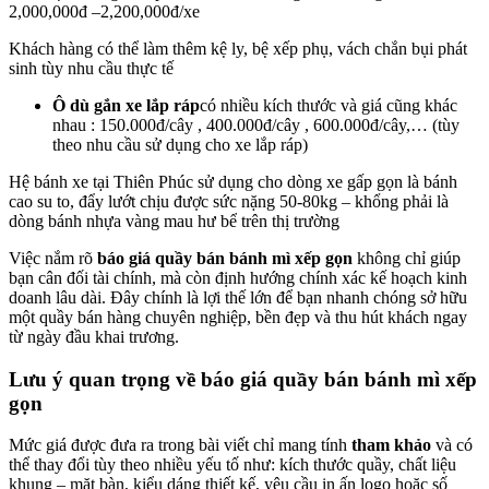
2,000,000đ –2,200,000đ/xe
Khách hàng có thể làm thêm kệ ly, bệ xếp phụ, vách chắn bụi phát
sinh tùy nhu cầu thực tế
Ô dù gắn xe lắp ráp
có nhiều kích thước và giá cũng khác
nhau : 150.000đ/cây , 400.000đ/cây , 600.000đ/cây,… (tùy
theo nhu cầu sử dụng cho xe lắp ráp)
Hệ
bánh xe tại Thiên Phúc sử dụng cho dòng xe gấp gọn là bánh
cao su to, đẩy lướt chịu được sức nặng 50-80kg – khổng phải là
dòng bánh nhựa vàng mau hư bể trên thị trường
Việc nắm rõ
báo giá quầy bán bánh mì xếp gọn
không chỉ giúp
bạn cân đối tài chính, mà còn định hướng chính xác kế hoạch kinh
doanh lâu dài. Đây chính là lợi thế lớn để bạn nhanh chóng sở hữu
một quầy bán hàng chuyên nghiệp, bền đẹp và thu hút khách ngay
từ ngày đầu khai trương.
Lưu ý quan trọng về báo giá quầy bán bánh mì xếp
gọn
Mức giá được đưa ra trong bài viết chỉ mang tính
tham khảo
và có
thể thay đổi tùy theo nhiều yếu tố như: kích thước quầy, chất liệu
khung – mặt bàn, kiểu dáng thiết kế, yêu cầu in ấn logo hoặc số