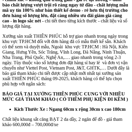
bảo chất lượng vượt trội rõ ràng ngay từ đầu -
chất lượng mẫu
mã uy tín 100% như bản thiết kế demo - rẻ hơn thị trường cho
đơn hàng số lượng lớn, đặt càng nhiều ưu đãi giảm giá càng
cao
-
in logo sắc nét -
chi tiết theo từng kích thước - chất liệu và số
lượng đặt hàng.
Xưởng sản xuất THIÊN PHÚC hỗ trợ giao nhanh trong ngày trong
khu vực TP.HCM đối với đơn hàng đã có mẫu thiết kế sẵn. Khách
có thể xem và duyệt mẫu, Ngoài khu vực TP.HCM : Hà Nội, Kiên
Giang, Hưng Yên, Sóc Trăng, Vĩnh Long, Đà Nẵng, Ninh Thuận,
Nha Trang, Phú Quốc, Nghệ An,.… giao nhanh trong vòng 2-3
ngày. Tùy thuộc vào số lượng đơn đặt hàng sỉ hay lẻ và đơn vị vận
chuyển như Viettel Post, Vietnam Post, J&T, GHTK,… Dưới đây là
báo giá tham khảo chi tiết được cập nhật mới nhất tại xưởng sản
xuất THIÊN PHÚC tháng 09-2025, khách hàng có thể lựa chọn
phù hợp với ngân sách:
BÁO GIÁ TẠI XƯỞNG THIÊN PHÚC CUNG VỚI NHIỀU
MỨC GIÁ THAM KHẢO ( CÓ THÊM PHỤ KIỆN ĐI KỀM )
Kích Thước Xe : Ngang 60cm x rộng 30cm x cao 180cm
Chất liệu khung sắt căng BẠT 2 da dầy, 2 ngăn để đồ - giá tham
khảo 600,000đ – 700,000đ/xe