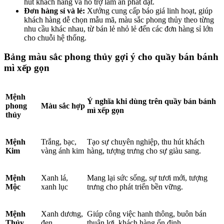
hút khách hàng và hỗ trợ làm ăn phát đạt.
Đơn hàng sỉ và lẻ:
Xưởng cung cấp báo giá linh hoạt, giúp
khách hàng dễ chọn mẫu mã, màu sắc phong thủy theo từng
nhu cầu khác nhau, từ bán lẻ nhỏ lẻ đến các đơn hàng sỉ lớn
cho chuỗi hệ thống.
Bảng màu sắc phong thủy gợi ý cho quầy bán bánh
mì xếp gọn
Mệnh
Ý nghĩa khi dùng trên quầy bán bánh
phong
Màu sắc hợp
mì xếp gọn
thủy
Mệnh
Trắng, bạc,
Tạo sự chuyên nghiệp, thu hút khách
Kim
vàng ánh kim
hàng, tượng trưng cho sự giàu sang.
Mệnh
Xanh lá,
Mang lại sức sống, sự tươi mới, tượng
Mộc
xanh lục
trưng cho phát triển bền vững.
Mệnh
Xanh dương,
Giúp công việc hanh thông, buôn bán
Thủy
đen
thuận lợi, khách hàng ổn định.