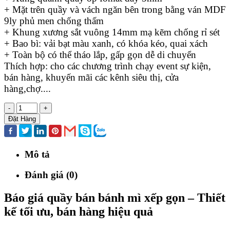
+ Mặt trên quầy và vách ngăn bên trong bằng ván MDF
9ly phủ men chống thấm
+ Khung xương sắt vuông 14mm mạ kẽm chống rỉ sét
+ Bao bì: vải bạt màu xanh, có khóa kéo, quai xách
+ Toàn bộ có thể tháo lắp, gấp gọn dễ di chuyển
Thích hợp: cho các chương trình chạy event sự kiện,
bán hàng, khuyến mãi các kênh siêu thị, cửa
hàng,chợ....
-
+
Đặt Hàng
Mô tả
Đánh giá (0)
Báo giá quầy bán bánh mì xếp gọn – Thiết
kế tối ưu, bán hàng hiệu quả