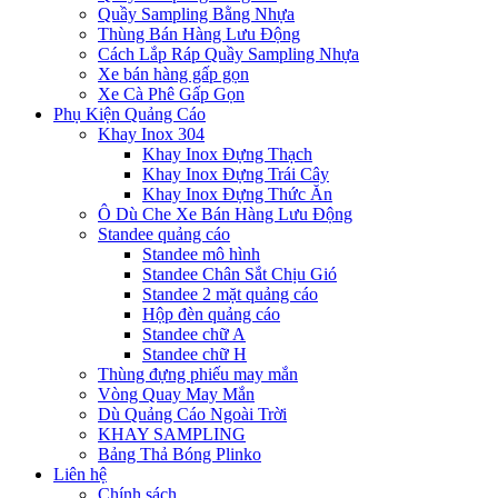
Quầy Sampling Bằng Nhựa
Thùng Bán Hàng Lưu Động
Cách Lắp Ráp Quầy Sampling Nhựa
Xe bán hàng gấp gọn
Xe Cà Phê Gấp Gọn
Phụ Kiện Quảng Cáo
Khay Inox 304
Khay Inox Đựng Thạch
Khay Inox Đựng Trái Cây
Khay Inox Đựng Thức Ăn
Ô Dù Che Xe Bán Hàng Lưu Động
Standee quảng cáo
Standee mô hình
Standee Chân Sắt Chịu Gió
Standee 2 mặt quảng cáo
Hộp đèn quảng cáo
Standee chữ A
Standee chữ H
Thùng đựng phiếu may mắn
Vòng Quay May Mắn
Dù Quảng Cáo Ngoài Trời
KHAY SAMPLING
Bảng Thả Bóng Plinko
Liên hệ
Chính sách