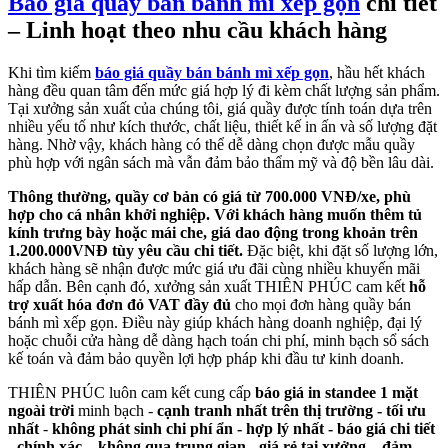
Báo giá quầy bán bánh mì xếp gọn
chi tiết
– Linh hoạt theo nhu cầu khách hàng
Khi tìm kiếm
báo giá quầy bán bánh mì xếp gọn
, hầu hết khách
hàng đều quan tâm đến mức giá hợp lý đi kèm chất lượng sản phẩm.
Tại xưởng sản xuất của chúng tôi, giá quầy được tính toán dựa trên
nhiều yếu tố như kích thước, chất liệu, thiết kế in ấn và số lượng đặt
hàng. Nhờ vậy, khách hàng có thể dễ dàng chọn được mẫu quầy
phù hợp với ngân sách mà vẫn đảm bảo thẩm mỹ và độ bền lâu dài.
Thông thường, quầy cơ bản có giá từ 700.000 VNĐ/xe, phù
hợp cho cá nhân khởi nghiệp. Với khách hàng muốn thêm tủ
kính trưng bày hoặc mái che, giá dao động trong khoản trên
1.200.000VNĐ tùy yêu cầu chi tiết.
Đặc biệt, khi đặt số lượng lớn,
khách hàng sẽ nhận được mức giá ưu đãi cùng nhiều khuyến mãi
hấp dẫn. Bên cạnh đó, xưởng sản xuất THIÊN PHÚC cam kết
hỗ
trợ xuất hóa đơn đỏ VAT đầy đủ
cho mọi đơn hàng quầy bán
bánh mì xếp gọn. Điều này giúp khách hàng doanh nghiệp, đại lý
hoặc chuỗi cửa hàng dễ dàng hạch toán chi phí, minh bạch sổ sách
kế toán và đảm bảo quyền lợi hợp pháp khi đầu tư kinh doanh.
THIÊN PHÚC luôn cam kết cung cấp
báo giá in standee 1 mặt
ngoài trời
minh bạch -
cạnh tranh nhất trên thị trường -
tối ưu
nhất
-
không phát sinh chi phí ẩn - hợp lý nhất - báo giá chi tiết
- chính xác – không qua trung gian - giá rẻ tại xưởng – đảm