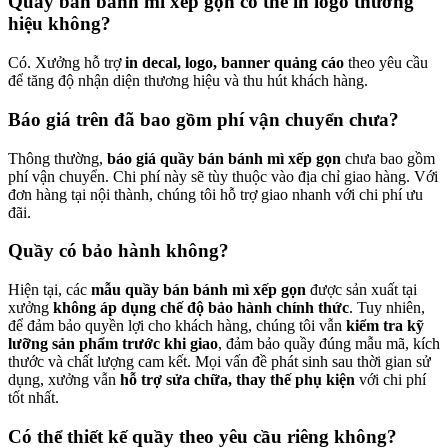
Quầy bán bánh mì xếp gọn có thể in logo thương
hiệu không?
Có. Xưởng hỗ trợ
in decal, logo, banner quảng cáo
theo yêu cầu
để tăng độ nhận diện thương hiệu và thu hút khách hàng.
Báo giá trên đã bao gồm phí vận chuyển chưa?
Thông thường,
báo giá quầy bán bánh mì xếp gọn
chưa bao gồm
phí vận chuyển. Chi phí này sẽ tùy thuộc vào địa chỉ giao hàng. Với
đơn hàng tại nội thành, chúng tôi hỗ trợ giao nhanh với chi phí ưu
đãi.
Quầy có bảo hành không?
Hiện tại, các
mẫu quầy bán bánh mì xếp gọn
được sản xuất tại
xưởng
không áp dụng chế độ bảo hành chính thức
. Tuy nhiên,
để đảm bảo quyền lợi cho khách hàng, chúng tôi vẫn
kiểm tra kỹ
lưỡng sản phẩm trước khi giao
, đảm bảo quầy đúng mẫu mã, kích
thước và chất lượng cam kết. Mọi vấn đề phát sinh sau thời gian sử
dụng, xưởng vẫn
hỗ trợ sửa chữa, thay thế phụ kiện
với chi phí
tốt nhất.
Có thể thiết kế quầy theo yêu cầu riêng không?