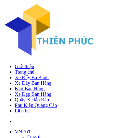
Giới thiệu
Trang chủ
Xe Đẩy Ba Bánh
Xe Đẩy Bán Hàng
Kiot Bán Hàng
Xe Đạp Bán Hàng
Quầy Xe lắp Ráp
Phụ Kiện Quảng Cáo
Liên hệ
VND
đ
Euro €