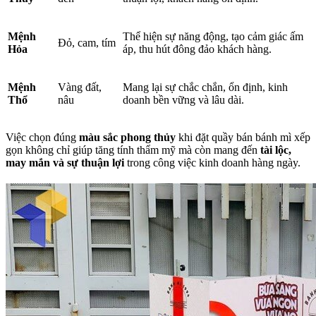
Mệnh
Thể hiện sự năng động, tạo cảm giác ấm
Đỏ, cam, tím
Hỏa
áp, thu hút đông đảo khách hàng.
Mệnh
Vàng đất,
Mang lại sự chắc chắn, ổn định, kinh
Thổ
nâu
doanh bền vững và lâu dài.
Việc chọn đúng
màu sắc phong thủy
khi đặt quầy bán bánh mì xếp
gọn không chỉ giúp tăng tính thẩm mỹ mà còn mang đến
tài lộc,
may mắn và sự thuận lợi
trong công việc kinh doanh hàng ngày.