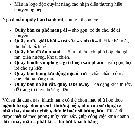
Mẫu in logo độc quyền: nâng cao nhận diện thương hiệu,
chuyên nghiệp.
Ngoài
mẫu quầy bán bánh mì
, chúng tôi còn có:
Quầy bán cà phê mang đi
– nhỏ gọn, có dù che, dễ di
chuyển.
Quầy nước giải khát – trà sữa – sinh tố
– thiết kế bắt mắt,
thu hút khách trẻ.
Quầy bán đồ ăn nhanh
– tối ưu diện tích, phù hợp cho gà
rán, xiên nướng, khoai chiên.
Quầy booth sampling – giới thiệu sản phẩm
– gấp gọn, tiện
lợi cho sự kiện.
Quầy bán hàng lưu động ngoài trời
– chắc chắn, có mái
che, chống nắng mưa.
Quầy bán đồ ăn vặt, quầy take away
– đa dạng kích thước,
dễ trang trí theo thương hiệu.
Với sự đa dạng này, khách hàng có thể chọn mẫu phù hợp theo
ngành hàng, phong cách thương hiệu, nhu cầu sử dụng cá
nhân hay doanh nghiệp, đơn lẻ hoặc số lượng lớn
. Tất cả đều
được thiết kế theo phong thủy màu sắc, giúp công việc kinh doanh
thêm
may mắn – phát tài – thu hút khách hàng
.