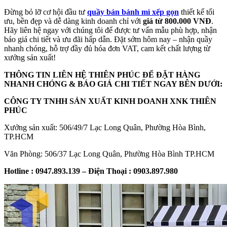
Đừng bỏ lỡ cơ hội đầu tư
quầy bán bánh mì xếp gọn
thiết kế tối
ưu, bền đẹp và dễ dàng kinh doanh chỉ với
giá từ 800.000 VNĐ
.
Hãy liên hệ ngay với chúng tôi để được tư vấn mẫu phù hợp, nhận
báo giá chi tiết và ưu đãi hấp dẫn. Đặt sớm hôm nay – nhận quầy
nhanh chóng, hỗ trợ đầy đủ hóa đơn VAT, cam kết chất lượng từ
xưởng sản xuất!
THÔNG TIN LIÊN HỆ THIÊN PHÚC ĐỂ ĐẶT HÀNG
NHANH CHÓNG & BÁO GIÁ CHI TIẾT NGAY BÊN DƯỚI:
CÔNG TY TNHH SẢN XUẤT KINH DOANH XNK THIÊN
PHÚC
Xưởng sản xuất: 506/49/7 Lạc Long Quân, Phường Hòa Bình,
TP.HCM
Văn Phòng: 506/37 Lạc Long Quân, Phường Hòa Bình TP.HCM
Hotline : 0947.893.139 – Điện Thoại : 0903.897.980