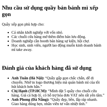
Nhu cầu sử dụng quầy bán bánh mì xếp
gọn
Quầy xếp gọn phù hợp cho:
Cá nhân khởi nghiệp với vốn nhỏ.
Các chuỗi cửa hàng mở thêm điểm bán lưu động.
Doanh nghiệp cần booth bán hàng sự kiện, hội chợ.
Học sinh, sinh viên, người lao động muốn kinh doanh bánh
mì take away.
Đánh giá của khách hàng đã sử dụng
Anh Tuấn (Hà Nội):
“Quầy gấp gọn chắc chắn, dễ di
chuyển. Nhờ in logo thương hiệu mà quán bánh mì của tôi
hút khách hơn hẳn.”
Chị Hạnh (TP.HCM):
“Mình đặt 5 quầy cho chuỗi cửa
hàng. Giá cả hợp lý, có hỗ trợ hóa đơn VAT nên rất yên tâm.”
Anh Phong (Đà Nẵng):
“Quầy đẹp, bền, lắp ráp nhanh.
Giao hàng đúng hẹn, nhân viên tư vấn nhiệt tình.”