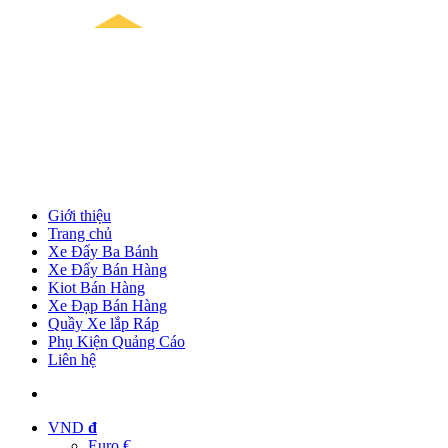
Giới thiệu
Trang chủ
Xe Đẩy Ba Bánh
Xe Đẩy Bán Hàng
Kiot Bán Hàng
Xe Đạp Bán Hàng
Quầy Xe lắp Ráp
Phụ Kiện Quảng Cáo
Liên hệ
VND
đ
Euro €