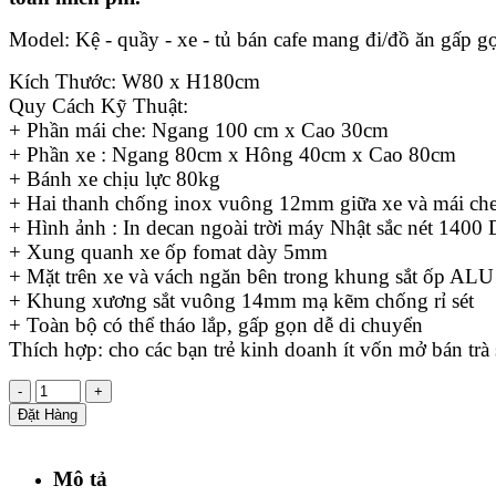
Model: Kệ - quầy - xe - tủ bán cafe mang đi/đồ ăn gấp g
Kích Thước: W80 x H180cm
Quy Cách Kỹ Thuật:
+ Phần mái che: Ngang 100 cm x Cao 30cm
+ Phần xe : Ngang 80cm x Hông 40cm x Cao 80cm
+ Bánh xe chịu lực 80kg
+ Hai thanh chống inox vuông 12mm giữa xe và mái ch
+ Hình ảnh : In decan ngoài trời máy Nhật sắc nét 1400 
+ Xung quanh xe ốp fomat dày 5mm
+ Mặt trên xe và vách ngăn bên trong khung sắt ốp ALU
+ Khung xương sắt vuông 14mm mạ kẽm chống rỉ sét
+ Toàn bộ có thể tháo lắp, gấp gọn dễ di chuyển
Thích hợp: cho các bạn trẻ kinh doanh ít vốn mở bán tr
-
+
Đặt Hàng
Mô tả