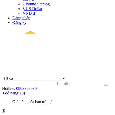
£ Pound Sterling
$ US Dollar
VND đ
Đăng nhập
Đăng ký
Hotline:
0903897980
Giỏ hàng:
(
0
)
Giỏ hàng của bạn trống!
0