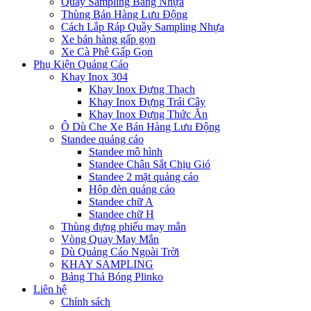
Quầy Sampling Bằng Nhựa
Thùng Bán Hàng Lưu Động
Cách Lắp Ráp Quầy Sampling Nhựa
Xe bán hàng gấp gọn
Xe Cà Phê Gấp Gọn
Phụ Kiện Quảng Cáo
Khay Inox 304
Khay Inox Đựng Thạch
Khay Inox Đựng Trái Cây
Khay Inox Đựng Thức Ăn
Ô Dù Che Xe Bán Hàng Lưu Động
Standee quảng cáo
Standee mô hình
Standee Chân Sắt Chịu Gió
Standee 2 mặt quảng cáo
Hộp đèn quảng cáo
Standee chữ A
Standee chữ H
Thùng đựng phiếu may mắn
Vòng Quay May Mắn
Dù Quảng Cáo Ngoài Trời
KHAY SAMPLING
Bảng Thả Bóng Plinko
Liên hệ
Chính sách