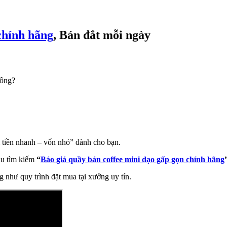
chính hãng
, Bán đắt mỗi ngày
đông?
 tiền nhanh – vốn nhỏ” dành cho bạn.
ầu tìm kiếm
“
Báo giá quầy bán coffee mini dạo gấp gọn chính hãng
ng như quy trình đặt mua tại xưởng uy tín.