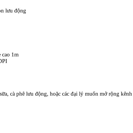
ọn lưu động
e cao 1m
DPI
à sữa, cà phê lưu động, hoặc các đại lý muốn mở rộng kên