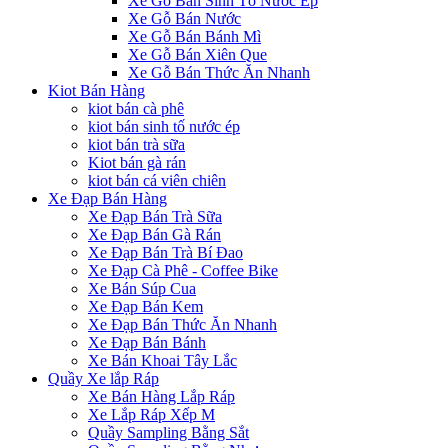
Xe Gỗ Bán Sinh Tố Nước Ép
Xe Gỗ Bán Nước
Xe Gỗ Bán Bánh Mì
Xe Gỗ Bán Xiên Que
Xe Gỗ Bán Thức Ăn Nhanh
Kiot Bán Hàng
kiot bán cà phê
kiot bán sinh tố nước ép
kiot bán trà sữa
Kiot bán gà rán
kiot bán cá viên chiên
Xe Đạp Bán Hàng
Xe Đạp Bán Trà Sữa
Xe Đạp Bán Gà Rán
Xe Đạp Bán Trà Bí Đao
Xe Đạp Cà Phê - Coffee Bike
Xe Bán Súp Cua
Xe Đạp Bán Kem
Xe Đạp Bán Thức Ăn Nhanh
Xe Đạp Bán Bánh
Xe Bán Khoai Tây Lắc
Quầy Xe lắp Ráp
Xe Bán Hàng Lắp Ráp
Xe Lắp Ráp Xếp M
Quầy Sampling Bằng Sắt