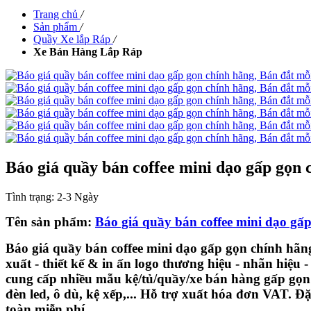
Trang chủ
/
Sản phẩm
/
Quầy Xe lắp Ráp
/
Xe Bán Hàng Lắp Ráp
Báo giá quầy bán coffee mini dạo gấp gọn 
Tình trạng:
2-3 Ngày
Tên sản phẩm:
Báo giá quầy bán coffee mini dạo gấ
Báo giá quầy bán coffee mini dạo gấp gọn chính hãn
xuất - thiết kế & in ấn logo thương hiệu - nhãn hi
cung cấp nhiều mẫu kệ/tủ/quầy/xe bán hàng gấp gọn l
đèn led, ô dù, kệ xếp,... Hỗ trợ xuất hóa đơn VAT. 
toàn miễn phí.