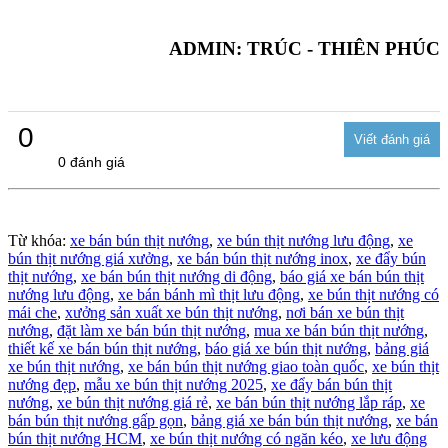
ADMIN: TRÚC - THIÊN PHÚC
0
0 đánh giá
Từ khóa:
xe bán bún thịt nướng
,
xe bún thịt nướng lưu động
,
xe
bún thịt nướng giá xưởng
,
xe bán bún thịt nướng inox
,
xe đẩy bún
thịt nướng
,
xe bán bún thịt nướng di động
,
báo giá xe bán bún thịt
nướng lưu động
,
xe bán bánh mì thịt lưu động
,
xe bún thịt nướng có
mái che
,
xưởng sản xuất xe bún thịt nướng
,
nơi bán xe bún thịt
nướng
,
đặt làm xe bán bún thịt nướng
,
mua xe bán bún thịt nướng
,
thiết kế xe bán bún thịt nướng
,
báo giá xe bún thịt nướng
,
bảng giá
xe bún thịt nướng
,
xe bán bún thịt nướng giao toàn quốc
,
xe bún thịt
nướng đẹp
,
mẫu xe bún thịt nướng 2025
,
xe đẩy bán bún thịt
nướng
,
xe bún thịt nướng giá rẻ
,
xe bán bún thịt nướng lắp ráp
,
xe
bán bún thịt nướng gấp gọn
,
bảng giá xe bán bún thịt nướng
,
xe bán
bún thịt nướng HCM
,
xe bún thịt nướng có ngăn kéo
,
xe lưu động