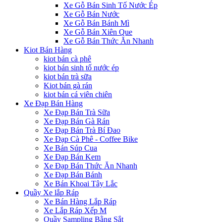
Xe Gỗ Bán Sinh Tố Nước Ép
Xe Gỗ Bán Nước
Xe Gỗ Bán Bánh Mì
Xe Gỗ Bán Xiên Que
Xe Gỗ Bán Thức Ăn Nhanh
Kiot Bán Hàng
kiot bán cà phê
kiot bán sinh tố nước ép
kiot bán trà sữa
Kiot bán gà rán
kiot bán cá viên chiên
Xe Đạp Bán Hàng
Xe Đạp Bán Trà Sữa
Xe Đạp Bán Gà Rán
Xe Đạp Bán Trà Bí Đao
Xe Đạp Cà Phê - Coffee Bike
Xe Bán Súp Cua
Xe Đạp Bán Kem
Xe Đạp Bán Thức Ăn Nhanh
Xe Đạp Bán Bánh
Xe Bán Khoai Tây Lắc
Quầy Xe lắp Ráp
Xe Bán Hàng Lắp Ráp
Xe Lắp Ráp Xếp M
Quầy Sampling Bằng Sắt