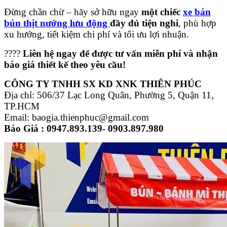
Đừng chần chừ – hãy sở hữu ngay
một chiếc
xe bán
bún thịt nướng lưu động
đầy đủ tiện nghi
, phù hợp
xu hướng, tiết kiệm chi phí và tối ưu lợi nhuận.
????
Liên hệ ngay để được tư vấn miễn phí và nhận
báo giá thiết kế theo yêu cầu!
CÔNG TY TNHH SX KD XNK THIÊN PHÚC
Địa chỉ: 506/37 Lạc Long Quân, Phường 5, Quận 11,
TP.HCM
Email: baogia.thienphuc@gmail.com
Báo Giá : 0947.893.139- 0903.897.980