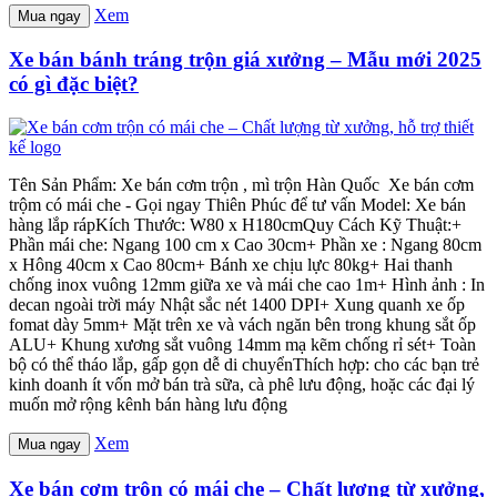
Xem
Mua ngay
Xe bán bánh tráng trộn giá xưởng – Mẫu mới 2025
có gì đặc biệt?
Tên Sản Phẩm: Xe bán cơm trộn , mì trộn Hàn Quốc Xe bán cơm
trộm có mái che - Gọi ngay Thiên Phúc để tư vấn Model: Xe bán
hàng lắp rápKích Thước: W80 x H180cmQuy Cách Kỹ Thuật:+
Phần mái che: Ngang 100 cm x Cao 30cm+ Phần xe : Ngang 80cm
x Hông 40cm x Cao 80cm+ Bánh xe chịu lực 80kg+ Hai thanh
chống inox vuông 12mm giữa xe và mái che cao 1m+ Hình ảnh : In
decan ngoài trời máy Nhật sắc nét 1400 DPI+ Xung quanh xe ốp
fomat dày 5mm+ Mặt trên xe và vách ngăn bên trong khung sắt ốp
ALU+ Khung xương sắt vuông 14mm mạ kẽm chống rỉ sét+ Toàn
bộ có thể tháo lắp, gấp gọn dễ di chuyểnThích hợp: cho các bạn trẻ
kinh doanh ít vốn mở bán trà sữa, cà phê lưu động, hoặc các đại lý
muốn mở rộng kênh bán hàng lưu động
Xem
Mua ngay
Xe bán cơm trộn có mái che – Chất lượng từ xưởng,