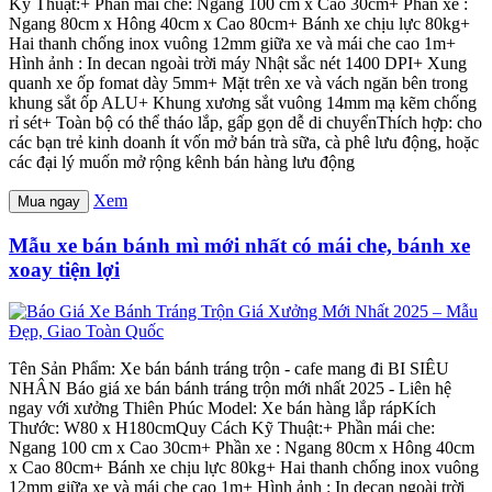
Kỹ Thuật:+ Phần mái che: Ngang 100 cm x Cao 30cm+ Phần xe :
Ngang 80cm x Hông 40cm x Cao 80cm+ Bánh xe chịu lực 80kg+
Hai thanh chống inox vuông 12mm giữa xe và mái che cao 1m+
Hình ảnh : In decan ngoài trời máy Nhật sắc nét 1400 DPI+ Xung
quanh xe ốp fomat dày 5mm+ Mặt trên xe và vách ngăn bên trong
khung sắt ốp ALU+ Khung xương sắt vuông 14mm mạ kẽm chống
rỉ sét+ Toàn bộ có thể tháo lắp, gấp gọn dễ di chuyểnThích hợp: cho
các bạn trẻ kinh doanh ít vốn mở bán trà sữa, cà phê lưu động, hoặc
các đại lý muốn mở rộng kênh bán hàng lưu động
Xem
Mua ngay
Mẫu xe bán bánh mì mới nhất có mái che, bánh xe
xoay tiện lợi
Tên Sản Phẩm: Xe bán bánh tráng trộn - cafe mang đi BI SIÊU
NHÂN Báo giá xe bán bánh tráng trộn mới nhất 2025 - Liên hệ
ngay với xưởng Thiên Phúc Model: Xe bán hàng lắp rápKích
Thước: W80 x H180cmQuy Cách Kỹ Thuật:+ Phần mái che:
Ngang 100 cm x Cao 30cm+ Phần xe : Ngang 80cm x Hông 40cm
x Cao 80cm+ Bánh xe chịu lực 80kg+ Hai thanh chống inox vuông
12mm giữa xe và mái che cao 1m+ Hình ảnh : In decan ngoài trời