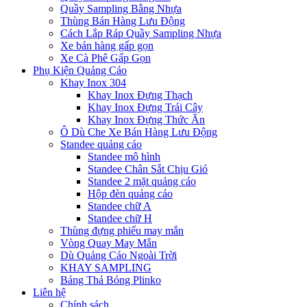
Quầy Sampling Bằng Nhựa
Thùng Bán Hàng Lưu Động
Cách Lắp Ráp Quầy Sampling Nhựa
Xe bán hàng gấp gọn
Xe Cà Phê Gấp Gọn
Phụ Kiện Quảng Cáo
Khay Inox 304
Khay Inox Đựng Thạch
Khay Inox Đựng Trái Cây
Khay Inox Đựng Thức Ăn
Ô Dù Che Xe Bán Hàng Lưu Động
Standee quảng cáo
Standee mô hình
Standee Chân Sắt Chịu Gió
Standee 2 mặt quảng cáo
Hộp đèn quảng cáo
Standee chữ A
Standee chữ H
Thùng đựng phiếu may mắn
Vòng Quay May Mắn
Dù Quảng Cáo Ngoài Trời
KHAY SAMPLING
Bảng Thả Bóng Plinko
Liên hệ
Chính sách