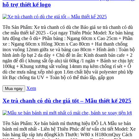
hỗ trợ thiết kế logo
Tên Sản Phẩm: Xe trà chanh có dù che Báo giá xe trà chanh có dù
che mẫu thiết kế 2025 - Gọi ngay Thiên Phúc Model: Xe bán hàng
lưu động che ô dù+ Phần bảng : Ngang 60cm x Cao 25cm + Phần
xe : Ngang 60cm x Hông 30cm x Cao 80cm + Hai thanh chống
inox vuông 12mm giữa xe và bảng cao 80cm + Hình ảnh : Toàn bộ
hình ảnh ốp bạt 2 da dày + Chủ đề in ấn: Kinh doanh bán cafe + 2
ngăn để đồ ( khung sắt ốp alu) tải 60kg /1 ngăn + Bánh xe chịu lực
100kg + Khung xương sắt vuông 14mm mạ kẽm chống rỉ sét + Ô
dù che mưa nắng xếp nhỏ gọn 1.6m chất liệu vải polyester phủ lớp
lót Bạc chống tia UV + Toàn bộ có thể tháo lắp, gấp gọn
Xem
Mua ngay
Xe trà chanh có dù che giá tốt – Mẫu thiết kế 2025
Tên Sản Phẩm: Xe bán bánh mì thương hiệu ĐÔ LA Mẫu xe bán
bánh mì mới nhất - Liên hệ Thiên Phúc để tư vấn chi tiết Model: Xe
bán hàng lắp ráp lưu độngKích Thước: W80 x H180cmQuy Cách