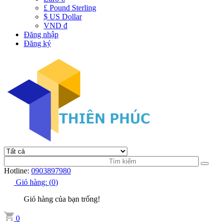
£ Pound Sterling
$ US Dollar
VND đ
Đăng nhập
Đăng ký
Hotline:
0903897980
Giỏ hàng:
(
0
)
Giỏ hàng của bạn trống!
0