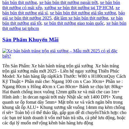
bán bún thịt nướng
,
xe bán bún thịt nướng ngoài trời
,
xe bán bún
thịt nướng có mái xếp
,
xưởng xe bún thịt nướng tại TP HCM
,
xe
bán bún thịt nướng giá sỉ
,
xe bán bún thịt nướng giá tận xưởng
,
báo
giá xe bún thịt nướng 2025
,
đặt làm xe bán bún thịt nướng
,
xe bán
bún thịt nướng giá tốt
,
xe bún thịt nướng giao toàn quốc
,
xe bán bún
thịt nướng tại tphcm
Sản Phẩm Khuyến Mãi
Tên Sản Phẩm: Xe bán bánh tráng trộn giá xưởng Xe bán tráng
trộn giá xưởng mẫu mới 2025 - Liên hệ ngay xưởng Thiên Phúc
Model: Xe bán hàng lắp rápKích Thước: W80 x H180cmQuy Cách
Kỹ Thuật:+ Phần mái che: Ngang 100 cm x Cao 30cm+ Phần xe :
Ngang 80cm x Hông 40cm x Cao 80cm+ Bánh xe chịu lực 80kg+
Hai thanh chống inox vuông 12mm giữa xe và mái che cao 1m+
Hình ảnh : In decan ngoài trời máy Nhật sắc nét 1400 DPI+ Xung
quanh xe ốp fomat dày 5mm+ Mặt trên xe và vách ngăn bên trong
khung sắt ốp ALU+ Khung xương sắt vuông 14mm mạ kẽm chống
rỉ sét+ Toàn bộ có thể tháo lắp, gấp gọn dễ di chuyểnThích hợp: cho
các bạn trẻ kinh doanh ít vốn mở bán trà sữa, cà phê lưu động, hoặc
các đại lý muốn mở rộng kênh bán hàng lưu động