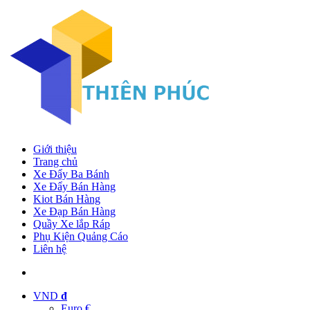
Giới thiệu
Trang chủ
Xe Đẩy Ba Bánh
Xe Đẩy Bán Hàng
Kiot Bán Hàng
Xe Đạp Bán Hàng
Quầy Xe lắp Ráp
Phụ Kiện Quảng Cáo
Liên hệ
VND
đ
Euro €