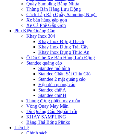
Quầy Sampling Bằng Nhựa
Thùng Bán Hàng Lưu Động
Cách Lắp Ráp Quầy Sampling Nhựa
Xe bán hàng gấp gọn
Xe Cà Phê Gấp Gọn
Phụ Kiện Quảng Cáo
Khay Inox 304
Khay Inox Đựng Thạch
Khay Inox Đựng Trái Cây
Khay Inox Đựng Thức Ăn
Ô Dù Che Xe Bán Hàng Lưu Động
Standee quảng cáo
Standee mô hình
Standee Chân Sắt Chịu Gió
Standee 2 mặt quảng cáo
Hộp đèn quảng cáo
Standee chữ A
Standee chữ H
Thùng đựng phiếu may mắn
Vòng Quay May Mắn
Dù Quảng Cáo Ngoài Trời
KHAY SAMPLING
Bảng Thả Bóng Plinko
Liên hệ
Chính sách