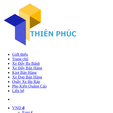
Giới thiệu
Trang chủ
Xe Đẩy Ba Bánh
Xe Đẩy Bán Hàng
Kiot Bán Hàng
Xe Đạp Bán Hàng
Quầy Xe lắp Ráp
Phụ Kiện Quảng Cáo
Liên hệ
VND
đ
Euro €