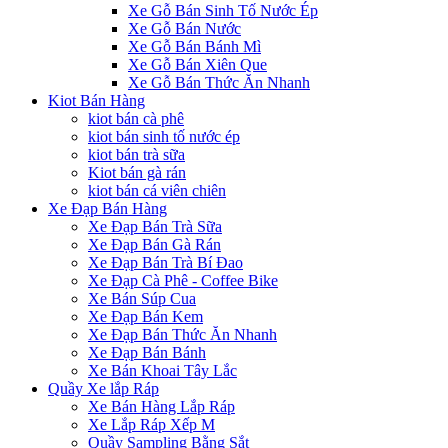
Xe Gỗ Bán Sinh Tố Nước Ép
Xe Gỗ Bán Nước
Xe Gỗ Bán Bánh Mì
Xe Gỗ Bán Xiên Que
Xe Gỗ Bán Thức Ăn Nhanh
Kiot Bán Hàng
kiot bán cà phê
kiot bán sinh tố nước ép
kiot bán trà sữa
Kiot bán gà rán
kiot bán cá viên chiên
Xe Đạp Bán Hàng
Xe Đạp Bán Trà Sữa
Xe Đạp Bán Gà Rán
Xe Đạp Bán Trà Bí Đao
Xe Đạp Cà Phê - Coffee Bike
Xe Bán Súp Cua
Xe Đạp Bán Kem
Xe Đạp Bán Thức Ăn Nhanh
Xe Đạp Bán Bánh
Xe Bán Khoai Tây Lắc
Quầy Xe lắp Ráp
Xe Bán Hàng Lắp Ráp
Xe Lắp Ráp Xếp M
Quầy Sampling Bằng Sắt