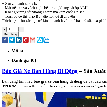
+ Xung quanh xe ốp bạt
+ Mặt trên xe và vách ngăn bên trong khung sắt ốp ALU
+ Khung xương sắt vuông 14mm mạ kẽm chống rỉ sét
+ Toàn bộ có thể tháo lắp, gấp gọn dễ di chuyển
Thích hợp: cho các bạn trẻ kinh doanh ít vốn mở bán trà sữa, cà phê
-
+
Đặt Hàng
Mô tả
Đánh giá (0)
Báo Giá Xe Bán Hàng Di Động
– Sản Xuất
Bạn đang tìm hiểu
báo giá xe bán hàng di động
để bắt đầu kin
TPHCM
, chuyên thiết kế – thi công xe theo yêu cầu với
giá t