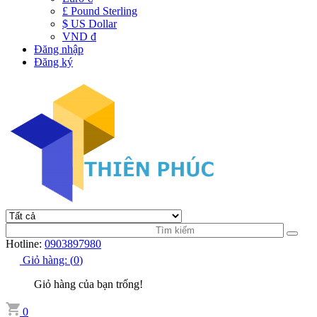
£ Pound Sterling
$ US Dollar
VND đ
Đăng nhập
Đăng ký
Hotline:
0903897980
Giỏ hàng:
(
0
)
Giỏ hàng của bạn trống!
0