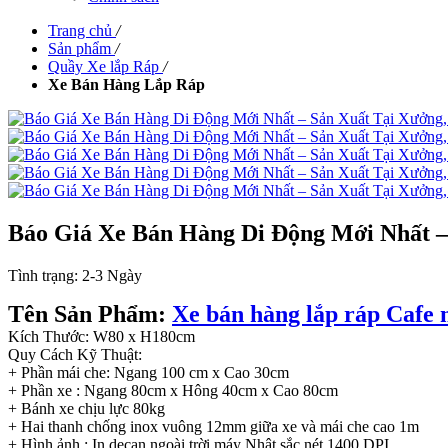
Trang chủ
/
Sản phẩm
/
Quầy Xe lắp Ráp
/
Xe Bán Hàng Lắp Ráp
Báo Giá Xe Bán Hàng Di Động Mới Nhất –
Tình trạng:
2-3 Ngày
Tên Sản Phẩm:
Xe bán hàng lắp ráp Cafe 
Kích Thước: W80 x H180cm
Quy Cách Kỹ Thuật:
+ Phần mái che: Ngang 100 cm x Cao 30cm
+ Phần xe : Ngang 80cm x Hông 40cm x Cao 80cm
+ Bánh xe chịu lực 80kg
+ Hai thanh chống inox vuông 12mm giữa xe và mái che cao 1m
+ Hình ảnh : In decan ngoài trời máy Nhật sắc nét 1400 DPI