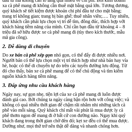
đầu tư mà không cần lo lắng qua nhiều về chi phí. Bởi kinh doanh
xa cà phê mang đi không cần thuê mặt bằng quá lớn. Tương đương,
quý khách sẽ tiết kiệm được khoản chi phí đầu tư cho mặt bằng;
trang trí không gian; trang bị bàn ghế; thuê nhân viên;…. Tuy nhiên,
quý khách cần phải lựa chọn vị trí dễ tìm, đông đúc, thích hợp với
khách hàng tiềm năng của mình. Chỉ cần bạn đầu từ khoảng 4 – 8
triệu đã sở hữu được xe cà phê mang đi (tùy theo kích thước, mẫu
mã gia công).
2. Dễ dàng di chuyển
Do
xe bán cà phê xếp gọn
nhỏ gọn, có thể đẩy đi được nhiều nơi.
Người bán có thể lựa chọn một vị trí thích hợp như nhà bán hay vỉa
hè, hoặc có thể di chuyển tự do trên các tuyến đường lưu động. Từ
đó cho thấy, bán xe cà phê mang để có thể chủ động và tìm kiếm
nguồn khách hàng tiềm năng.
3. Đáp ứng nhu cầu khách hàng
Ngày nay, sự gọn nhẹ, tiện lợi của xe cà phê mang đi luôn được
đánh giá cao. Bởi chúng ta ngày càng bận rộn hơn với công việc; và
không có quá nhiều thời gian để chậm rãi nhâm nhi những tách cà
phê vào mỗi sáng. Quý khách chỉ mất vài phút là mua được ly cà
phê thơm ngon để mang đi ở bất cứ con đường nào. Ngay khi quý
khách đang trong thời gian chờ đèn đỏ; kẹt xe đều có thể mua được.
Dường như, mọi thứ trở nên thật dễ dàng và nhanh chóng hơn.