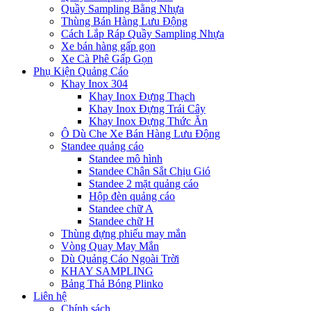
Quầy Sampling Bằng Nhựa
Thùng Bán Hàng Lưu Động
Cách Lắp Ráp Quầy Sampling Nhựa
Xe bán hàng gấp gọn
Xe Cà Phê Gấp Gọn
Phụ Kiện Quảng Cáo
Khay Inox 304
Khay Inox Đựng Thạch
Khay Inox Đựng Trái Cây
Khay Inox Đựng Thức Ăn
Ô Dù Che Xe Bán Hàng Lưu Động
Standee quảng cáo
Standee mô hình
Standee Chân Sắt Chịu Gió
Standee 2 mặt quảng cáo
Hộp đèn quảng cáo
Standee chữ A
Standee chữ H
Thùng đựng phiếu may mắn
Vòng Quay May Mắn
Dù Quảng Cáo Ngoài Trời
KHAY SAMPLING
Bảng Thả Bóng Plinko
Liên hệ
Chính sách