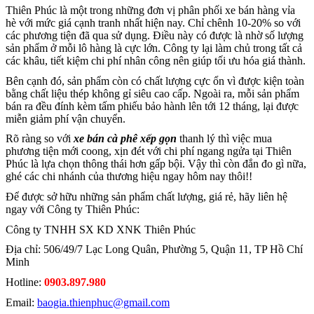
Thiên Phúc là một trong những đơn vị phân phối xe bán hàng vỉa
hè với mức giá cạnh tranh nhất hiện nay. Chỉ chênh 10-20% so với
các phương tiện đã qua sử dụng. Điều này có được là nhờ số lượng
sản phẩm ở mỗi lô hàng là cực lớn. Công ty lại làm chủ trong tất cả
các khâu, tiết kiệm chi phí nhân công nên giúp tối ưu hóa giá thành.
Bên cạnh đó, sản phẩm còn có chất lượng cực ổn vì được kiện toàn
bằng chất liệu thép không gỉ siêu cao cấp. Ngoài ra, mỗi sản phẩm
bán ra đều đính kèm tấm phiếu bảo hành lên tới 12 tháng, lại được
miễn giảm phí vận chuyển.
Rõ ràng so với
xe bán cà phê xếp gọn
thanh lý thì việc mua
phương tiện mới coong, xịn đét với chi phí ngang ngửa tại Thiên
Phúc là lựa chọn thông thái hơn gấp bội. Vậy thì còn đắn đo gì nữa,
ghé các chi nhánh của thương hiệu ngay hôm nay thôi!!
Để được sở hữu những sản phẩm chất lượng, giá rẻ, hãy liên hệ
ngay với Công ty Thiên Phúc:
Công ty TNHH SX KD XNK Thiên Phúc
Địa chỉ: 506/49/7 Lạc Long Quân, Phường 5, Quận 11, TP Hồ Chí
Minh
Hotline:
0903.897.980
Email:
baogia.thienphuc@gmail.com