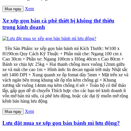
Xem
Mua ngay
Xe xếp gọn bán cà phê thiết bị không thể thiếu
trong kinh doanh
Tên Sản Phẩm: xe xếp gọn bán bánh mì Kích Thước: W100 x
H190cm Quy Cách Kỹ Thuật: + Phần mái che: Ngang 100 cm x
Cao 30cm + Phần xe: Ngang 100cm x Hông 40cm x Cao 80cm +
Bánh xe chịu lực 25kg + Hai thanh chống inox vuông 12mm giữa
xe và mái che cao 1m + Hình ảnh: In decan ngoài trời máy Nhật sắc
nét 1400 DPI + Xung quanh xe ốp fomat dày 5mm + Mặt trên xe và
vách ngăn bên trong khung sắt ốp tôn kẽm chống gỉ + Khung
xương sắt vuông 14mm mạ kẽm chống rỉ sét + Toàn bộ có thể tháo
lắp, gấp gọn dễ di chuyển Thích hợp: cho các bạn trẻ kinh doanh ít
vốn mở bán trà sữa, cà phê lưu động, hoặc các đại lý muốn mở rộng
kênh bán hàng lưu động
Xem
Mua ngay
Lưu đặt mua xe xếp gọn bán bánh mì lưu động?