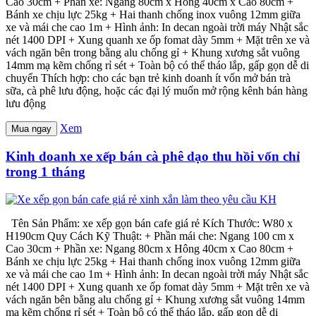
Cao 30cm + Phần xe: Ngang 80cm x Hông 40cm x Cao 80cm +
Bánh xe chịu lực 25kg + Hai thanh chống inox vuông 12mm giữa
xe và mái che cao 1m + Hình ảnh: In decan ngoài trời máy Nhật sắc
nét 1400 DPI + Xung quanh xe ốp fomat dày 5mm + Mặt trên xe và
vách ngăn bên trong bằng alu chống gỉ + Khung xương sắt vuông
14mm mạ kẽm chống rỉ sét + Toàn bộ có thể tháo lắp, gấp gọn dễ di
chuyển Thích hợp: cho các bạn trẻ kinh doanh ít vốn mở bán trà
sữa, cà phê lưu động, hoặc các đại lý muốn mở rộng kênh bán hàng
lưu động
Xem
Mua ngay
Kinh doanh xe xếp bán cà phê dạo thu hồi vốn chỉ
trong 1 tháng
Tên Sản Phẩm: xe xếp gọn bán cafe giá rẻ Kích Thước: W80 x
H190cm Quy Cách Kỹ Thuật: + Phần mái che: Ngang 100 cm x
Cao 30cm + Phần xe: Ngang 80cm x Hông 40cm x Cao 80cm +
Bánh xe chịu lực 25kg + Hai thanh chống inox vuông 12mm giữa
xe và mái che cao 1m + Hình ảnh: In decan ngoài trời máy Nhật sắc
nét 1400 DPI + Xung quanh xe ốp fomat dày 5mm + Mặt trên xe và
vách ngăn bên bằng alu chống gỉ + Khung xương sắt vuông 14mm
mạ kẽm chống rỉ sét + Toàn bộ có thể tháo lắp, gấp gọn dễ di