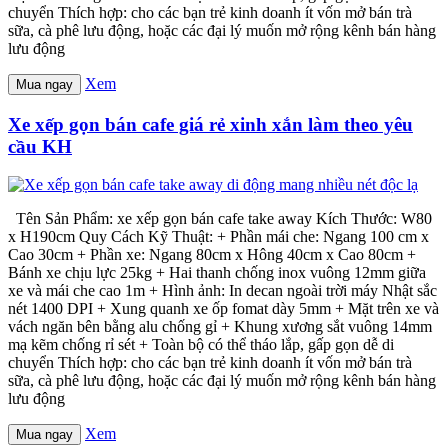
chuyển Thích hợp: cho các bạn trẻ kinh doanh ít vốn mở bán trà
sữa, cà phê lưu động, hoặc các đại lý muốn mở rộng kênh bán hàng
lưu động
Xem
Mua ngay
Xe xếp gọn bán cafe giá rẻ xinh xắn làm theo yêu
cầu KH
Tên Sản Phẩm: xe xếp gọn bán cafe take away Kích Thước: W80
x H190cm Quy Cách Kỹ Thuật: + Phần mái che: Ngang 100 cm x
Cao 30cm + Phần xe: Ngang 80cm x Hông 40cm x Cao 80cm +
Bánh xe chịu lực 25kg + Hai thanh chống inox vuông 12mm giữa
xe và mái che cao 1m + Hình ảnh: In decan ngoài trời máy Nhật sắc
nét 1400 DPI + Xung quanh xe ốp fomat dày 5mm + Mặt trên xe và
vách ngăn bên bằng alu chống gỉ + Khung xương sắt vuông 14mm
mạ kẽm chống rỉ sét + Toàn bộ có thể tháo lắp, gấp gọn dễ di
chuyển Thích hợp: cho các bạn trẻ kinh doanh ít vốn mở bán trà
sữa, cà phê lưu động, hoặc các đại lý muốn mở rộng kênh bán hàng
lưu động
Xem
Mua ngay