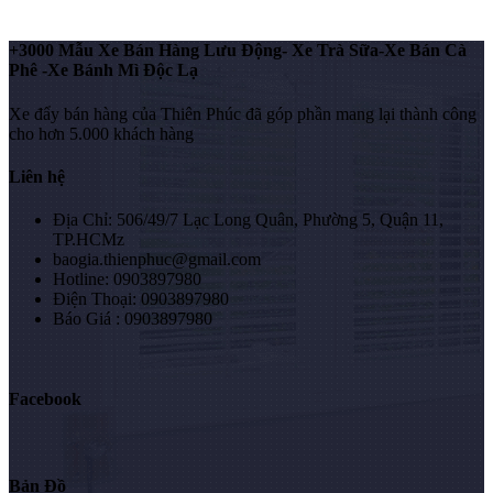
+3000 Mẫu Xe Bán Hàng Lưu Động- Xe Trà Sữa-Xe Bán Cà
Phê -Xe Bánh Mì Độc Lạ
Xe đẩy bán hàng của Thiên Phúc đã góp phần mang lại thành công
cho hơn 5.000 khách hàng
Liên hệ
Địa Chỉ: 506/49/7 Lạc Long Quân, Phường 5, Quận 11,
TP.HCMz
baogia.thienphuc@gmail.com
Hotline: 0903897980
Điện Thoại: 0903897980
Báo Giá : 0903897980
Facebook
Bản Đồ