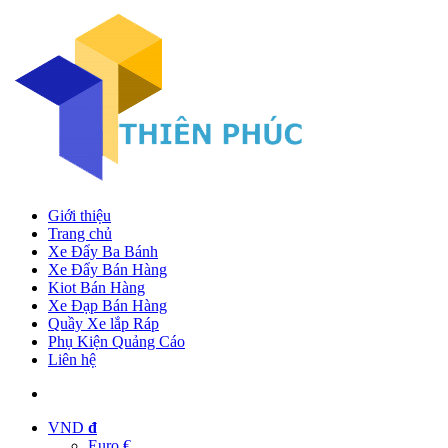
Giới thiệu
Trang chủ
Xe Đẩy Ba Bánh
Xe Đẩy Bán Hàng
Kiot Bán Hàng
Xe Đạp Bán Hàng
Quầy Xe lắp Ráp
Phụ Kiện Quảng Cáo
Liên hệ
VND
đ
Euro €