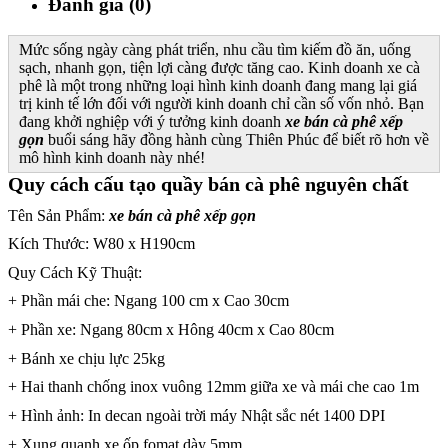
Đánh giá (0)
Mức sống ngày càng phát triển, nhu cầu tìm kiếm đồ ăn, uống
sạch, nhanh gọn, tiện lợi càng được tăng cao. Kinh doanh xe cà
phê là một trong những loại hình kinh doanh đang mang lại giá
trị kinh tế lớn đối với người kinh doanh chỉ cần số vốn nhỏ. Bạn
đang khởi nghiệp với ý tưởng kinh doanh
xe bán cà phê xếp
gọn
buổi sáng hãy đồng hành cùng Thiên Phúc để biết rõ hơn về
mô hình kinh doanh này nhé!
Quy cách cấu tạo quầy bán cà phê nguyên chất
Tên Sản Phẩm:
xe bán cà phê xếp gọn
Kích Thước: W80 x H190cm
Quy Cách Kỹ Thuật:
+ Phần mái che: Ngang 100 cm x Cao 30cm
+ Phần xe: Ngang 80cm x Hông 40cm x Cao 80cm
+ Bánh xe chịu lực 25kg
+ Hai thanh chống inox vuông 12mm giữa xe và mái che cao 1m
+ Hình ảnh: In decan ngoài trời máy Nhật sắc nét 1400 DPI
+ Xung quanh xe ốp fomat dày 5mm