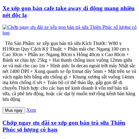
Xe xếp gọn bán cafe take away di động mang nhiều
nét độc lạ
Tên Sản Phẩm: xe xếp gọn bán trà sữa Kích Thước: W80 x
H190cm Quy Cách Kỹ Thuật: + Phần mái che: Ngang 100 cm x
Cao 30cm + Phần xe: Ngang 80cm x Hông 40cm x Cao 80cm +
Bánh xe chịu lực 25kg + Hai thanh chống inox vuông 12mm giữa
xe và mái che cao 1m + Hình ảnh: In decan ngoài trời máy Nhật sắc
nét 1400 DPI + Xung quanh xe ốp fomat dày 5mm + Mặt trên xe và
vách ngăn bên bằng alu chống gỉ + Khung xương sắt vuông 14mm
mạ kẽm chống rỉ sét + Toàn bộ có thể tháo lắp, gấp gọn dễ di
chuyển Thích hợp: cho các bạn trẻ kinh doanh ít vốn mở bán trà
sữa, cà phê lưu động, hoặc các đại lý muốn mở rộng kênh bán hàng
lưu động
Xem
Mua ngay
Chớp ngay ưu đãi xe xếp gọn bán trà sữa Thiên
Phúc số lượng có hạn