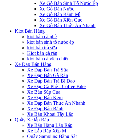
Xe Gỗ Bán Sinh Tố Nước Ép
Xe Gỗ Bán Nước
Xe Gỗ Bán Bánh Mì
Xe Gỗ Bán Xiên Que
Xe Gỗ Bán Thức Ăn Nhanh
Kiot Bán Hàng
kiot bán cà phê
kiot bán sinh tố nước ép
kiot bán trà sữa
Kiot bán gà rán
kiot bán cá viên chiên
Xe Đạp Bán Hàng
Xe Đạp Bán Trà Sữa
Xe Đạp Bán Gà Rán
Xe Đạp Bán Trà Bí Đao
Xe Đạp Cà Phê - Coffee Bike
Xe Bán Súp Cua
Xe Đạp Bán Kem
Xe Đạp Bán Thức Ăn Nhanh
Xe Đạp Bán Bánh
Xe Bán Khoai Tây Lắc
Quầy Xe lắp Ráp
Xe Bán Hàng Lắp Ráp
Xe Lắp Ráp Xếp M
Quầy Sampling Bằng Sắt