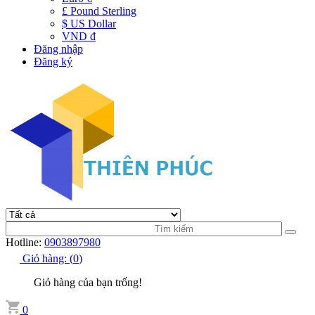
£ Pound Sterling
$ US Dollar
VND đ
Đăng nhập
Đăng ký
Hotline:
0903897980
Giỏ hàng:
(
0
)
Giỏ hàng của bạn trống!
0