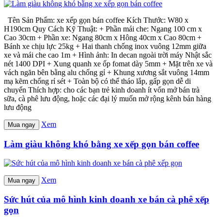
Tên Sản Phẩm: xe xếp gọn bán coffee Kích Thước: W80 x
H190cm Quy Cách Kỹ Thuật: + Phần mái che: Ngang 100 cm x
Cao 30cm + Phần xe: Ngang 80cm x Hông 40cm x Cao 80cm +
Bánh xe chịu lực 25kg + Hai thanh chống inox vuông 12mm giữa
xe và mái che cao 1m + Hình ảnh: In decan ngoài trời máy Nhật sắc
nét 1400 DPI + Xung quanh xe ốp fomat dày 5mm + Mặt trên xe và
vách ngăn bên bằng alu chống gỉ + Khung xương sắt vuông 14mm
mạ kẽm chống rỉ sét + Toàn bộ có thể tháo lắp, gấp gọn dễ di
chuyển Thích hợp: cho các bạn trẻ kinh doanh ít vốn mở bán trà
sữa, cà phê lưu động, hoặc các đại lý muốn mở rộng kênh bán hàng
lưu động
Xem
Mua ngay
Làm giàu không khó bằng xe xếp gọn bán coffee
Xem
Mua ngay
Sức hút của mô hình kinh doanh xe bán cà phê xếp
gọn