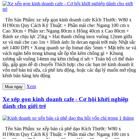
Tên Sản Phẩm: xe xếp gọn kinh doanh cafe Kích Thước: W80 x
H190cm Quy Cách Kỹ Thuật: + Phần mái che: Ngang 100 cm x
Cao 30cm + Phần xe: Ngang 80cm x Hông 40cm x Cao 80cm +
Bánh xe chịu lực 25kg + Hai thanh chống inox vuông 12mm giữa
xe và mái che cao 1m + Hình ảnh: In decan ngoài trời máy Nhật sắc
nét 1400 DPI + Xung quanh xe ốp fomat dày 5mm + Mặt trên xe và
vách ngăn bên trong khung sắt ốp tôn kẽm chống gỉ + Khung
xương sắt vuông 14mm mạ kẽm chống rỉ sét + Toàn bộ có thể tháo
lắp, gấp gọn dễ di chuyển Thích hợp: cho các bạn trẻ kinh doanh ít
vốn mở bán trà sữa, cà phê lưu động, hoặc các đại lý muốn mở rộng
kênh bán hàng lưu động
Xem
Mua ngay
Xe xếp gọn kinh doanh cafe - Cơ hội khởi nghiệp
dành cho giới trẻ
Tên Sản Phẩm: xe xếp bán cà phê dạo Kích Thước: W80 x
H190cm Quy Cách Kỹ Thuật: + Phần mái che: Ngang 100 cm x