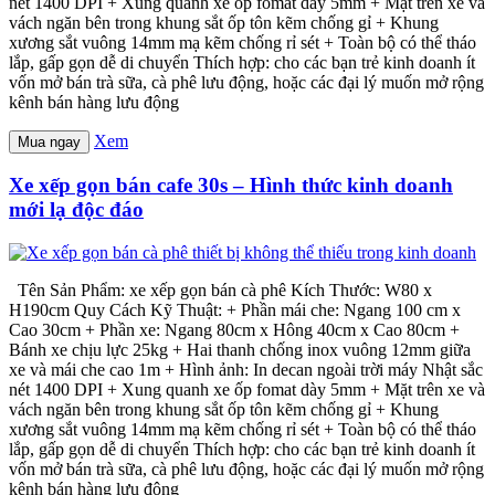
nét 1400 DPI + Xung quanh xe ốp fomat dày 5mm + Mặt trên xe và
vách ngăn bên trong khung sắt ốp tôn kẽm chống gỉ + Khung
xương sắt vuông 14mm mạ kẽm chống rỉ sét + Toàn bộ có thể tháo
lắp, gấp gọn dễ di chuyển Thích hợp: cho các bạn trẻ kinh doanh ít
vốn mở bán trà sữa, cà phê lưu động, hoặc các đại lý muốn mở rộng
kênh bán hàng lưu động
Xem
Mua ngay
Xe xếp gọn bán cafe 30s – Hình thức kinh doanh
mới lạ độc đáo
Tên Sản Phẩm: xe xếp gọn bán cà phê Kích Thước: W80 x
H190cm Quy Cách Kỹ Thuật: + Phần mái che: Ngang 100 cm x
Cao 30cm + Phần xe: Ngang 80cm x Hông 40cm x Cao 80cm +
Bánh xe chịu lực 25kg + Hai thanh chống inox vuông 12mm giữa
xe và mái che cao 1m + Hình ảnh: In decan ngoài trời máy Nhật sắc
nét 1400 DPI + Xung quanh xe ốp fomat dày 5mm + Mặt trên xe và
vách ngăn bên trong khung sắt ốp tôn kẽm chống gỉ + Khung
xương sắt vuông 14mm mạ kẽm chống rỉ sét + Toàn bộ có thể tháo
lắp, gấp gọn dễ di chuyển Thích hợp: cho các bạn trẻ kinh doanh ít
vốn mở bán trà sữa, cà phê lưu động, hoặc các đại lý muốn mở rộng
kênh bán hàng lưu động