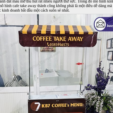
ảnh đất màu mỡ thu hút rất nhiều người thử sức. Trong đó mô hình kin
ai mô hình cafe take away thành công không phải là một điều dễ dàng m
 kinh doanh bắt đầu một cách suôn sẻ nhất.