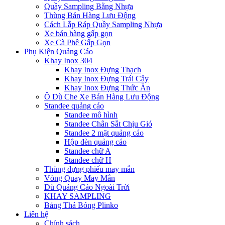
Quầy Sampling Bằng Nhựa
Thùng Bán Hàng Lưu Động
Cách Lắp Ráp Quầy Sampling Nhựa
Xe bán hàng gấp gọn
Xe Cà Phê Gấp Gọn
Phụ Kiện Quảng Cáo
Khay Inox 304
Khay Inox Đựng Thạch
Khay Inox Đựng Trái Cây
Khay Inox Đựng Thức Ăn
Ô Dù Che Xe Bán Hàng Lưu Động
Standee quảng cáo
Standee mô hình
Standee Chân Sắt Chịu Gió
Standee 2 mặt quảng cáo
Hộp đèn quảng cáo
Standee chữ A
Standee chữ H
Thùng đựng phiếu may mắn
Vòng Quay May Mắn
Dù Quảng Cáo Ngoài Trời
KHAY SAMPLING
Bảng Thả Bóng Plinko
Liên hệ
Chính sách