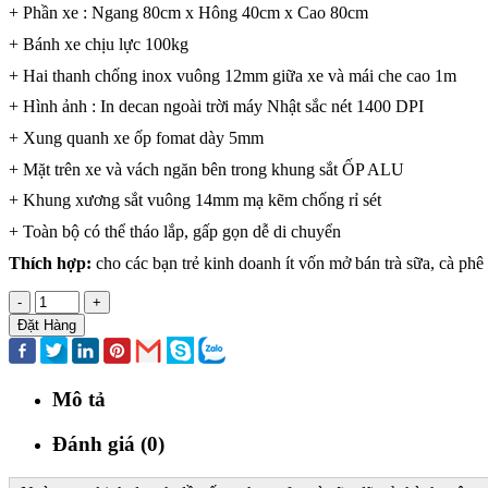
+ Phần xe : Ngang 80cm x Hông 40cm x Cao 80cm
+ Bánh xe chịu lực 100kg
+ Hai thanh chống inox vuông 12mm giữa xe và mái che cao 1m
+ Hình ảnh : In decan ngoài trời máy Nhật sắc nét 1400 DPI
+ Xung quanh xe ốp fomat dày 5mm
+ Mặt trên xe và vách ngăn bên trong khung sắt ỐP ALU
+ Khung xương sắt vuông 14mm mạ kẽm chống rỉ sét
+ Toàn bộ có thể tháo lắp, gấp gọn dễ di chuyển
Thích hợp:
cho các bạn trẻ kinh doanh ít vốn mở bán trà sữa, cà ph
-
+
Đặt Hàng
Mô tả
Đánh giá (0)