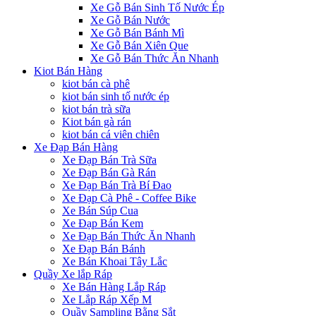
Xe Gỗ Bán Sinh Tố Nước Ép
Xe Gỗ Bán Nước
Xe Gỗ Bán Bánh Mì
Xe Gỗ Bán Xiên Que
Xe Gỗ Bán Thức Ăn Nhanh
Kiot Bán Hàng
kiot bán cà phê
kiot bán sinh tố nước ép
kiot bán trà sữa
Kiot bán gà rán
kiot bán cá viên chiên
Xe Đạp Bán Hàng
Xe Đạp Bán Trà Sữa
Xe Đạp Bán Gà Rán
Xe Đạp Bán Trà Bí Đao
Xe Đạp Cà Phê - Coffee Bike
Xe Bán Súp Cua
Xe Đạp Bán Kem
Xe Đạp Bán Thức Ăn Nhanh
Xe Đạp Bán Bánh
Xe Bán Khoai Tây Lắc
Quầy Xe lắp Ráp
Xe Bán Hàng Lắp Ráp
Xe Lắp Ráp Xếp M
Quầy Sampling Bằng Sắt