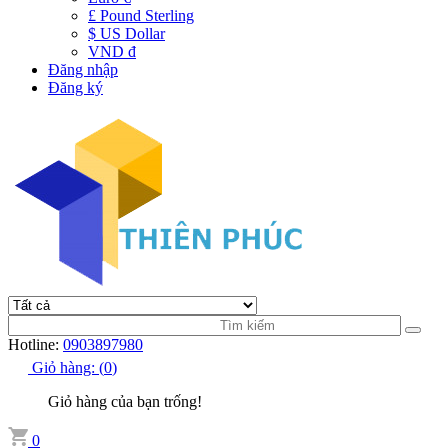
£ Pound Sterling
$ US Dollar
VND đ
Đăng nhập
Đăng ký
Hotline:
0903897980
Giỏ hàng:
(
0
)
Giỏ hàng của bạn trống!
0