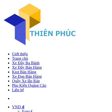
Giới thiệu
Trang chủ
Xe Đẩy Ba Bánh
Xe Đẩy Bán Hàng
Kiot Bán Hàng
Xe Đạp Bán Hàng
Quầy Xe lắp Ráp
Phụ Kiện Quảng Cáo
Liên hệ
VND
đ
Euro €