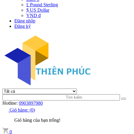
£ Pound Sterling
$ US Dollar
VND đ
Đăng nhập
Đăng ký
Hotline:
0903897980
Giỏ hàng:
(
0
)
Giỏ hàng của bạn trống!
0