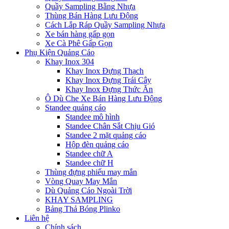
Quầy Sampling Bằng Nhựa
Thùng Bán Hàng Lưu Động
Cách Lắp Ráp Quầy Sampling Nhựa
Xe bán hàng gấp gọn
Xe Cà Phê Gấp Gọn
Phụ Kiện Quảng Cáo
Khay Inox 304
Khay Inox Đựng Thạch
Khay Inox Đựng Trái Cây
Khay Inox Đựng Thức Ăn
Ô Dù Che Xe Bán Hàng Lưu Động
Standee quảng cáo
Standee mô hình
Standee Chân Sắt Chịu Gió
Standee 2 mặt quảng cáo
Hộp đèn quảng cáo
Standee chữ A
Standee chữ H
Thùng đựng phiếu may mắn
Vòng Quay May Mắn
Dù Quảng Cáo Ngoài Trời
KHAY SAMPLING
Bảng Thả Bóng Plinko
Liên hệ
Chính sách