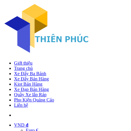
Giới thiệu
Trang chủ
Xe Đẩy Ba Bánh
Xe Đẩy Bán Hàng
Kiot Bán Hàng
Xe Đạp Bán Hàng
Quầy Xe lắp Ráp
Phụ Kiện Quảng Cáo
Liên hệ
VND
đ
Euro €