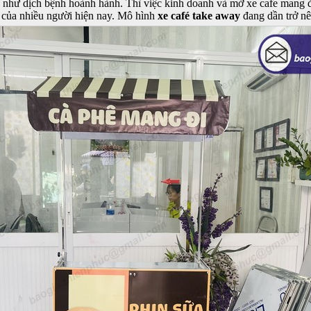
 như dịch bệnh hoành hành. Thì việc kinh doanh và mở xe cafe mang đi
n của nhiều người hiện nay. Mô hình
xe café take away
đang dần trở nê