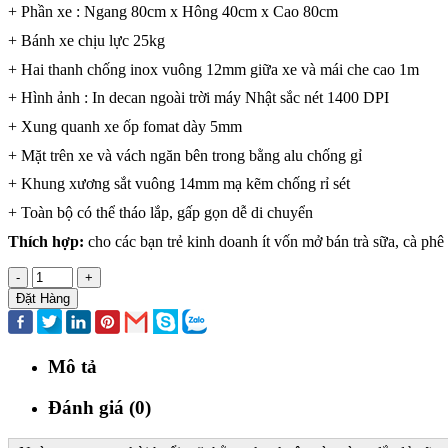
+ Phần xe : Ngang 80cm x Hông 40cm x Cao 80cm
+ Bánh xe chịu lực 25kg
+ Hai thanh chống inox vuông 12mm giữa xe và mái che cao 1m
+ Hình ảnh : In decan ngoài trời máy Nhật sắc nét 1400 DPI
+ Xung quanh xe ốp fomat dày 5mm
+ Mặt trên xe và vách ngăn bên trong bằng alu chống gỉ
+ Khung xương sắt vuông 14mm mạ kẽm chống rỉ sét
+ Toàn bộ có thể tháo lắp, gấp gọn dễ di chuyển
Thích hợp:
cho các bạn trẻ kinh doanh ít vốn mở bán trà sữa, cà ph
-
+
Đặt Hàng
Mô tả
Đánh giá (0)