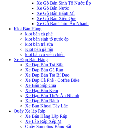
Xe Gỗ Bán Sinh Tố Nước Ép
Xe Gỗ Bán Nước
Xe Gỗ Bán Bánh Mì
Xe Gỗ Bán Xiên Que
Xe Gỗ Bán Thức Ăn Nhanh
Kiot Bán Hàng
kiot bán cà phê
kiot bán sinh tố nước ép
kiot bán trà sữa
Kiot bán gà rán
kiot bán cá viên chiên
Xe Đạp Bán Hàng
Xe Đạp Bán Trà Sữa
Xe Đạp Bán Gà Rán
Xe Đạp Bán Trà Bí Đao
Xe Đạp Cà Phê - Coffee Bike
Xe Bán Súp Cua
Xe Đạp Bán Kem
Xe Đạp Bán Thức Ăn Nhanh
Xe Đạp Bán Bánh
Xe Bán Khoai Tây Lắc
Quầy Xe lắp Ráp
Xe Bán Hàng Lắp Ráp
Xe Lắp Ráp Xếp M
Quầy Sampling Bằng Sắt