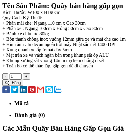
Tên Sản Phẩm: Quầy bán hàng gấp gọn
Kích Thước: W100 x H190cm
Quy Cách Kỹ Thuật:
+ Phần mái che: Ngang 110 cm x Cao 30cm
+ Phần xe : Ngang 100cm x Hông 50cm x Cao 80cm
+ Bánh xe chịu lực 80kg
+ Bốn thanh chống inox vuông 12mm giữa xe và mái che cao 1m
+ Hình ảnh : In decan ngoài trời máy Nhật sắc nét 1400 DPI
+ Xung quanh xe ốp fomat dày 5mm
+ Mặt trên xe và vách ngăn bên trong khung sắt ốp ALU
+ Khung xương sắt vuông 14mm mạ kẽm chống rỉ sét
+ Toàn bộ có thể tháo lắp, gấp gọn dễ di chuyển
-
+
Đặt Hàng
Mô tả
Đánh giá (0)
Các Mẫu Quầy Bán Hàng Gấp Gọn Giá