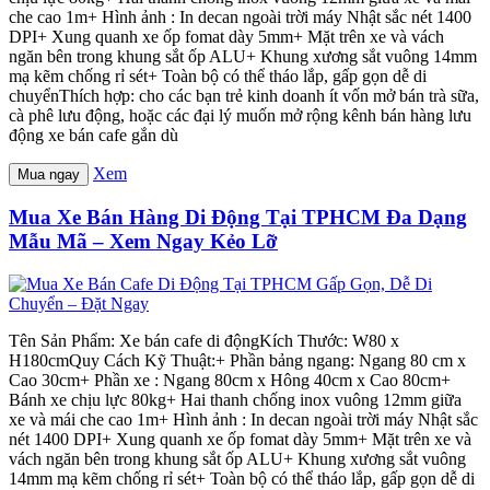
che cao 1m+ Hình ảnh : In decan ngoài trời máy Nhật sắc nét 1400
DPI+ Xung quanh xe ốp fomat dày 5mm+ Mặt trên xe và vách
ngăn bên trong khung sắt ốp ALU+ Khung xương sắt vuông 14mm
mạ kẽm chống rỉ sét+ Toàn bộ có thể tháo lắp, gấp gọn dễ di
chuyểnThích hợp: cho các bạn trẻ kinh doanh ít vốn mở bán trà sữa,
cà phê lưu động, hoặc các đại lý muốn mở rộng kênh bán hàng lưu
động xe bán cafe gắn dù
Xem
Mua ngay
Mua Xe Bán Hàng Di Động Tại TPHCM Đa Dạng
Mẫu Mã – Xem Ngay Kẻo Lỡ
Tên Sản Phẩm: Xe bán cafe di độngKích Thước: W80 x
H180cmQuy Cách Kỹ Thuật:+ Phần bảng ngang: Ngang 80 cm x
Cao 30cm+ Phần xe : Ngang 80cm x Hông 40cm x Cao 80cm+
Bánh xe chịu lực 80kg+ Hai thanh chống inox vuông 12mm giữa
xe và mái che cao 1m+ Hình ảnh : In decan ngoài trời máy Nhật sắc
nét 1400 DPI+ Xung quanh xe ốp fomat dày 5mm+ Mặt trên xe và
vách ngăn bên trong khung sắt ốp ALU+ Khung xương sắt vuông
14mm mạ kẽm chống rỉ sét+ Toàn bộ có thể tháo lắp, gấp gọn dễ di