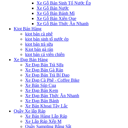
Xe Gỗ Bán Sinh Tố Nước Ép
Xe Gỗ Bán Nước
Xe Gỗ Bán Bánh Mì
Xe Gỗ Bán Xiên Que
Xe Gỗ Bán Thức Ăn Nhanh
Kiot Bán Hàng
kiot bán cà phê
kiot bán sinh tố nước ép
kiot bán trà sữa
Kiot bán gà rán
kiot bán cá viên chiên
Xe Đạp Bán Hàng
Xe Đạp Bán Trà Sữa
Xe Đạp Bán Gà Rán
Xe Đạp Bán Trà Bí Đao
Xe Đạp Cà Phê - Coffee Bike
Xe Bán Súp Cua
Xe Đạp Bán Kem
Xe Đạp Bán Thức Ăn Nhanh
Xe Đạp Bán Bánh
Xe Bán Khoai Tây Lắc
Quầy Xe lắp Ráp
Xe Bán Hàng Lắp Ráp
Xe Lắp Ráp Xếp M
Quầy Sampling Bằng Sắt