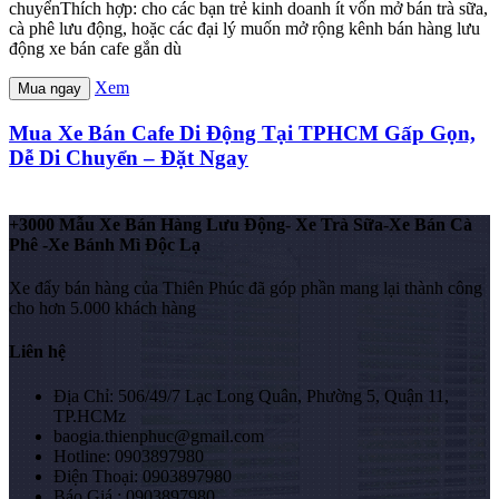
chuyểnThích hợp: cho các bạn trẻ kinh doanh ít vốn mở bán trà sữa,
cà phê lưu động, hoặc các đại lý muốn mở rộng kênh bán hàng lưu
động xe bán cafe gắn dù
Xem
Mua ngay
Mua Xe Bán Cafe Di Động Tại TPHCM Gấp Gọn,
Dễ Di Chuyển – Đặt Ngay
+3000 Mẫu Xe Bán Hàng Lưu Động- Xe Trà Sữa-Xe Bán Cà
Phê -Xe Bánh Mì Độc Lạ
Xe đẩy bán hàng của Thiên Phúc đã góp phần mang lại thành công
cho hơn 5.000 khách hàng
Liên hệ
Địa Chỉ: 506/49/7 Lạc Long Quân, Phường 5, Quận 11,
TP.HCMz
baogia.thienphuc@gmail.com
Hotline: 0903897980
Điện Thoại: 0903897980
Báo Giá : 0903897980