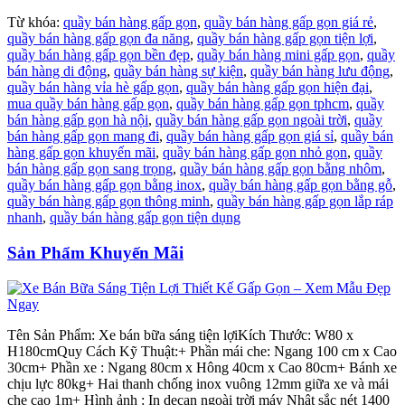
Từ khóa:
quầy bán hàng gấp gọn
,
quầy bán hàng gấp gọn giá rẻ
,
quầy bán hàng gấp gọn đa năng
,
quầy bán hàng gấp gọn tiện lợi
,
quầy bán hàng gấp gọn bền đẹp
,
quầy bán hàng mini gấp gọn
,
quầy
bán hàng di động
,
quầy bán hàng sự kiện
,
quầy bán hàng lưu động
,
quầy bán hàng vỉa hè gấp gọn
,
quầy bán hàng gấp gọn hiện đại
,
mua quầy bán hàng gấp gọn
,
quầy bán hàng gấp gọn tphcm
,
quầy
bán hàng gấp gọn hà nội
,
quầy bán hàng gấp gọn ngoài trời
,
quầy
bán hàng gấp gọn mang đi
,
quầy bán hàng gấp gọn giá sỉ
,
quầy bán
hàng gấp gọn khuyến mãi
,
quầy bán hàng gấp gọn nhỏ gọn
,
quầy
bán hàng gấp gọn sang trọng
,
quầy bán hàng gấp gọn bằng nhôm
,
quầy bán hàng gấp gọn bằng inox
,
quầy bán hàng gấp gọn bằng gỗ
,
quầy bán hàng gấp gọn thông minh
,
quầy bán hàng gấp gọn lắp ráp
nhanh
,
quầy bán hàng gấp gọn tiện dụng
Sản Phẩm Khuyến Mãi
Tên Sản Phẩm: Xe bán bữa sáng tiện lợiKích Thước: W80 x
H180cmQuy Cách Kỹ Thuật:+ Phần mái che: Ngang 100 cm x Cao
30cm+ Phần xe : Ngang 80cm x Hông 40cm x Cao 80cm+ Bánh xe
chịu lực 80kg+ Hai thanh chống inox vuông 12mm giữa xe và mái
che cao 1m+ Hình ảnh : In decan ngoài trời máy Nhật sắc nét 1400