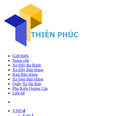
Giới thiệu
Trang chủ
Xe Đẩy Ba Bánh
Xe Đẩy Bán Hàng
Kiot Bán Hàng
Xe Đạp Bán Hàng
Quầy Xe lắp Ráp
Phụ Kiện Quảng Cáo
Liên hệ
VND
đ
Euro €