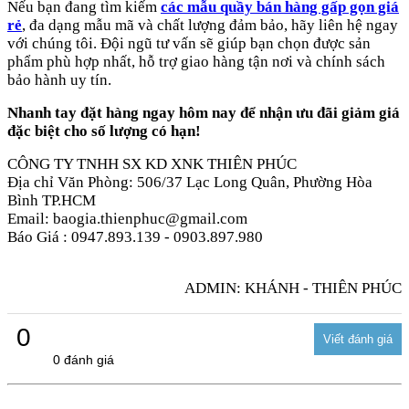
Nếu bạn đang tìm kiếm
các mẫu quầy bán hàng gấp gọn giá
rẻ
, đa dạng mẫu mã và chất lượng đảm bảo, hãy liên hệ ngay
với chúng tôi. Đội ngũ tư vấn sẽ giúp bạn chọn được sản
phẩm phù hợp nhất, hỗ trợ giao hàng tận nơi và chính sách
bảo hành uy tín.
Nhanh tay đặt hàng ngay hôm nay để nhận ưu đãi giảm giá
đặc biệt cho số lượng có hạn!
CÔNG TY TNHH SX KD XNK THIÊN PHÚC
Địa chỉ Văn Phòng: 506/37 Lạc Long Quân, Phường Hòa
Bình TP.HCM
Email: baogia.thienphuc@gmail.com
Báo Giá : 0947.893.139 - 0903.897.980
ADMIN: KHÁNH - THIÊN PHÚC
0
0 đánh giá