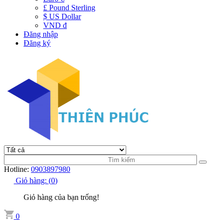
£ Pound Sterling
$ US Dollar
VND đ
Đăng nhập
Đăng ký
Hotline:
0903897980
Giỏ hàng:
(
0
)
Giỏ hàng của bạn trống!
0