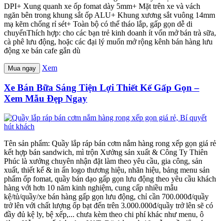
DPI+ Xung quanh xe ốp fomat dày 5mm+ Mặt trên xe và vách
ngăn bên trong khung sắt ốp ALU+ Khung xương sắt vuông 14mm
mạ kẽm chống rỉ sét+ Toàn bộ có thể tháo lắp, gấp gọn dễ di
chuyểnThích hợp: cho các bạn trẻ kinh doanh ít vốn mở bán trà sữa,
cà phê lưu động, hoặc các đại lý muốn mở rộng kênh bán hàng lưu
động xe bán cafe gắn dù
Xem
Mua ngay
Xe Bán Bữa Sáng Tiện Lợi Thiết Kế Gấp Gọn –
Xem Mẫu Đẹp Ngay
Tên sản phẩm: Quầy lắp ráp bán cơm nắm hàng rong xếp gọn giá rẻ
kết hợp bán sandwich, mì trộn Xưởng sản xuất & Công Ty Thiên
Phúc là xưởng chuyên nhận đặt làm theo yêu cầu, gia công, sản
xuất, thiết kế & in ấn logo thương hiệu, nhãn hiệu, bảng menu sản
phẩm ốp fomat, quầy bán dạo gấp gọn lưu động theo yêu cầu khách
hàng với hơn 10 năm kinh nghiệm, cung cấp nhiều mẫu
kệ/tủ/quầy/xe bán hàng gấp gọn lưu động, chỉ cần 700.000đ/quầy
trở lên với chất lượng ốp bạt đến trên 3.000.000đ/quầy trở lên sẽ có
đầy đủ kệ ly, bệ xếp,... chưa kèm theo chi phí khác như menu, ô