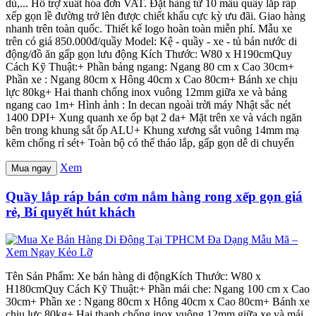
dù,... Hỗ trợ xuất hóa đơn VAT. Đặt hàng từ 10 mẫu quầy lắp ráp
xếp gọn lề đường trở lên được chiết khấu cực kỳ ưu đãi. Giao hàng
nhanh trên toàn quốc. Thiết kế logo hoàn toàn miễn phí. Mẫu xe
trên có giá 850.000đ/quầy Model: Kệ - quầy - xe - tủ bán nước di
động/đồ ăn gấp gọn lưu động Kích Thước: W80 x H190cmQuy
Cách Kỹ Thuật:+ Phần bảng ngang: Ngang 80 cm x Cao 30cm+
Phần xe : Ngang 80cm x Hông 40cm x Cao 80cm+ Bánh xe chịu
lực 80kg+ Hai thanh chống inox vuông 12mm giữa xe và bảng
ngang cao 1m+ Hình ảnh : In decan ngoài trời máy Nhật sắc nét
1400 DPI+ Xung quanh xe ốp bạt 2 da+ Mặt trên xe và vách ngăn
bên trong khung sắt ốp ALU+ Khung xương sắt vuông 14mm mạ
kẽm chống rỉ sét+ Toàn bộ có thể tháo lắp, gấp gọn dễ di chuyển
Xem
Mua ngay
Quầy lắp ráp bán cơm nắm hàng rong xếp gọn giá
rẻ, Bí quyết hút khách
Tên Sản Phẩm: Xe bán hàng di độngKích Thước: W80 x
H180cmQuy Cách Kỹ Thuật:+ Phần mái che: Ngang 100 cm x Cao
30cm+ Phần xe : Ngang 80cm x Hông 40cm x Cao 80cm+ Bánh xe
chịu lực 80kg+ Hai thanh chống inox vuông 12mm giữa xe và mái