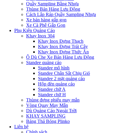
Quầy Sampling Bằng Nhựa
Thùng Bán Hàng Lưu Động
Cách Lắp Ráp Quầy Sampling Nhựa
Xe bán hàng gấp gọn
Xe Cà Phê Gấp Gọn
Phụ Kiện Quảng Cáo
Khay Inox 304
Khay Inox Đựng Thạch
Khay Inox Đựng Trái Cây
Khay Inox Đựng Thức Ăn
Ô Dù Che Xe Bán Hàng Lưu Động
Standee quảng cáo
Standee mô hình
Standee Chân Sắt Chịu Gió
Standee 2 mặt quảng cáo
Hộp đèn quảng cáo
Standee chữ A
Standee chữ H
Thùng đựng phiếu may mắn
Vòng Quay May Mắn
Dù Quảng Cáo Ngoài Trời
KHAY SAMPLING
Bảng Thả Bóng Plinko
Liên hệ
Chính sách