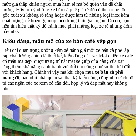
mức giá thấp khiến người mua ham rẻ mà bỏ quên vấn đề chất
lượng. Hãy lưu ý những xe bán cà phê giá rẻ đó có thể có nguồn
gốc xuất xứ không rõ ràng hoặc được làm từ những loại inox kém
chất lượng, dễ hoen gỉ, móp méo trong thời gian ngắn. Do đó, bạn
nên tìm hiểu thật kỹ để tránh mua phải những loại xe rẻ nhưng dỏm
này nhé.
Kiểu dáng, mẫu mã của xe bán café xếp gọn
Tiêu chí quan trọng không kém để đánh giá một xe bán cà phê lắp
ráp chất lượng chính là thiết kế, kiểu dáng của xe. Một chiếc xe café
có mẫu mã đẹp, được trang trí bắt mắt sẽ giúp cửa hàng của bạn
tăng thêm khả năng cạnh tranh với đối thủ cũng như sự thu hút đối
với khách hàng. Chính vì vậy mà khi chọn mua
xe bán cà phê
mang đi
, bạn nhớ phải quan sát thật kỹ kiểu dáng cũng như cách bố
trí các ngăn của xe xem có cân đối, hợp lý và đẹp mắt hay không
nhé.