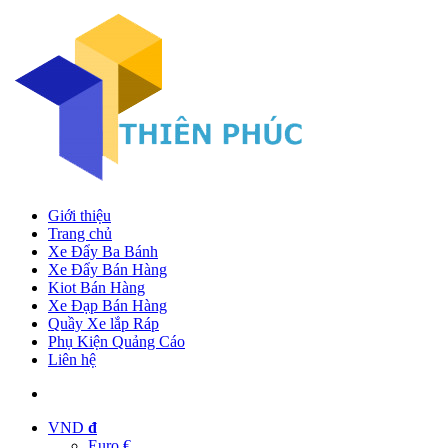
Giới thiệu
Trang chủ
Xe Đẩy Ba Bánh
Xe Đẩy Bán Hàng
Kiot Bán Hàng
Xe Đạp Bán Hàng
Quầy Xe lắp Ráp
Phụ Kiện Quảng Cáo
Liên hệ
VND
đ
Euro €