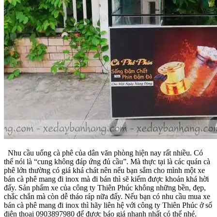
Nhu cầu uống cà phê của dân văn phòng hiện nay rất nhiều. Có
thể nói là “cung không đáp ứng đủ cầu”. Mà thực tại là các quán cà
phê lớn thường có giá khá chát nên nếu bạn sắm cho mình một xe
bán cà phê mang đi inox mà đi bán thì sẽ kiếm được khoản khá hời
đấy. Sản phẩm xe của công ty Thiên Phúc không những bền, đẹp,
chắc chắn mà còn dễ tháo ráp nữa đấy. Nếu bạn có nhu cầu mua xe
bán cà phê mang đi inox thì hãy liên hệ với công ty Thiên Phúc ở số
điện thoại 0903897980 để được báo giá nhanh nhất có thể nhé.