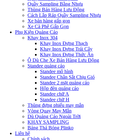
Quầy Sampling Bằng Nhựa
Thùng Bán Hàng Lưu Động
Cách Lắp Ráp Quầy Sampling Nhựa
Xe bán hàng gấp gọn
Xe Cà Phê Gấp Gọn
Phụ Kiện Quảng Cáo
Khay Inox 304
Khay Inox Đựng Thạch
Khay Inox Đựng Trái Cây
Khay Inox Đựng Thức Ăn
Ô Dù Che Xe Bán Hàng Lưu Động
Standee quảng cáo
Standee mô hình
Standee Chân Sắt Chịu Gió
Standee 2 mặt quảng cáo
Hộp đèn quảng cáo
Standee chữ A
Standee chữ H
Thùng đựng phiếu may mắn
Vòng Quay May Mắn
Dù Quảng Cáo Ngoài Trời
KHAY SAMPLING
Bảng Thả Bóng Plinko
Liên hệ
Chính sách