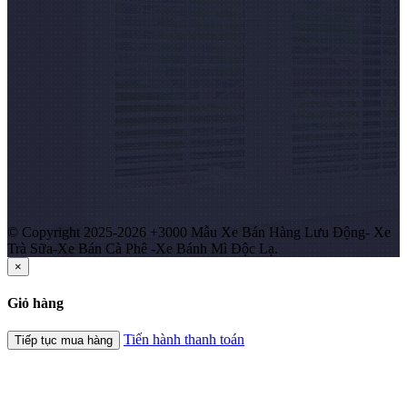
© Copyright 2025-2026 +3000 Mẫu Xe Bán Hàng Lưu Động- Xe
Trà Sữa-Xe Bán Cà Phê -Xe Bánh Mì Độc Lạ.
×
Giỏ hàng
Tiến hành thanh toán
Tiếp tục mua hàng