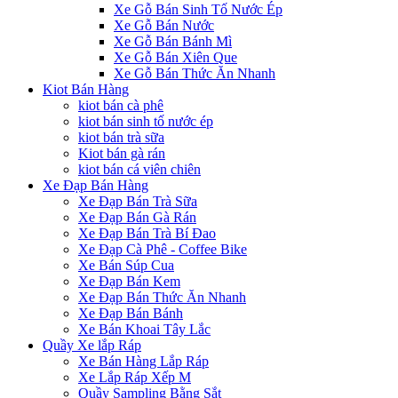
Xe Gỗ Bán Sinh Tố Nước Ép
Xe Gỗ Bán Nước
Xe Gỗ Bán Bánh Mì
Xe Gỗ Bán Xiên Que
Xe Gỗ Bán Thức Ăn Nhanh
Kiot Bán Hàng
kiot bán cà phê
kiot bán sinh tố nước ép
kiot bán trà sữa
Kiot bán gà rán
kiot bán cá viên chiên
Xe Đạp Bán Hàng
Xe Đạp Bán Trà Sữa
Xe Đạp Bán Gà Rán
Xe Đạp Bán Trà Bí Đao
Xe Đạp Cà Phê - Coffee Bike
Xe Bán Súp Cua
Xe Đạp Bán Kem
Xe Đạp Bán Thức Ăn Nhanh
Xe Đạp Bán Bánh
Xe Bán Khoai Tây Lắc
Quầy Xe lắp Ráp
Xe Bán Hàng Lắp Ráp
Xe Lắp Ráp Xếp M
Quầy Sampling Bằng Sắt