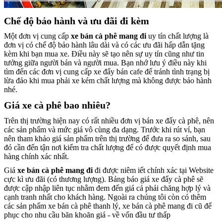
Chế độ bảo hành và ưu đãi đi kèm
Một đơn vị cung cấp
xe bán cà phê mang đi
uy tín chất lượng là
đơn vị có chế độ bảo hành lâu dài và có các ưu đãi hấp dẫn tặng
kèm khi bạn mua xe. Điều này sẽ tạo nên sự uy tín cũng như tin
tưởng giữa người bán và người mua. Bạn nhớ lưu ý điều này khi
tìm đến các đơn vị cung cấp xe đẩy bán cafe để tránh tình trạng bị
lừa đảo khi mua phải xe kém chất lượng mà không được bảo hành
nhé.
Giá xe cà phê bao nhiêu?
Trên thị trường hiện nay có rất nhiều đơn vị bán xe đẩy cà phê, nên
các sản phẩm và mức giá vô cùng đa dạng. Trước khi rút ví, bạn
nên tham khảo giá sản phẩm trên thị trường để đưa ra so sánh, sau
đó cần đến tận nơi kiểm tra chất lượng để có được quyết định mua
hàng chính xác nhất.
Giá
xe bán cà phê mang đi
đi được niêm iết chính xác tại Website
cực kì ưu đãi (có thương lượng). Bảng báo giá xe đẩy cà phê sẽ
được cập nhập liên tục nhằm đem đến giá cả phải chăng hợp lý và
cạnh tranh nhất cho khách hàng. Ngoài ra chúng tôi còn có thêm
các sản phẩm xe bán cà phê thanh lý, xe bán cà phê mang đi cũ để
phục cho nhu cầu băn khoăn giá - về vốn đầu tư thấp