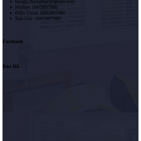
baogia.thienphuc@gmail.com
Hotline: 0903897980
Điện Thoại: 0903897980
Báo Giá : 0903897980
Facebook
Bản Đồ