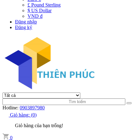
£ Pound Sterling
$ US Dollar
VND đ
Đăng nhập
Đăng ký
Hotline:
0903897980
Giỏ hàng:
(
0
)
Giỏ hàng của bạn trống!
0