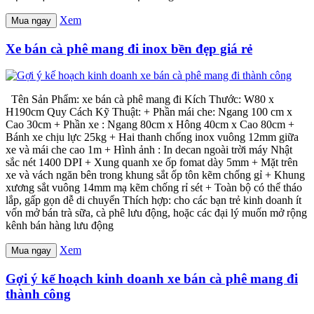
Xem
Mua ngay
Xe bán cà phê mang đi inox bền đẹp giá rẻ
Tên Sản Phẩm: xe bán cà phê mang đi Kích Thước: W80 x
H190cm Quy Cách Kỹ Thuật: + Phần mái che: Ngang 100 cm x
Cao 30cm + Phần xe : Ngang 80cm x Hông 40cm x Cao 80cm +
Bánh xe chịu lực 25kg + Hai thanh chống inox vuông 12mm giữa
xe và mái che cao 1m + Hình ảnh : In decan ngoài trời máy Nhật
sắc nét 1400 DPI + Xung quanh xe ốp fomat dày 5mm + Mặt trên
xe và vách ngăn bên trong khung sắt ốp tôn kẽm chống gỉ + Khung
xương sắt vuông 14mm mạ kẽm chống rỉ sét + Toàn bộ có thể tháo
lắp, gấp gọn dễ di chuyển Thích hợp: cho các bạn trẻ kinh doanh ít
vốn mở bán trà sữa, cà phê lưu động, hoặc các đại lý muốn mở rộng
kênh bán hàng lưu động
Xem
Mua ngay
Gợi ý kế hoạch kinh doanh xe bán cà phê mang đi
thành công