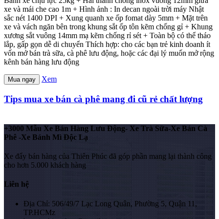
Bánh xe chịu lực 25kg + Hai thanh chống inox vuông 12mm giữa
xe và mái che cao 1m + Hình ảnh : In decan ngoài trời máy Nhật
sắc nét 1400 DPI + Xung quanh xe ốp fomat dày 5mm + Mặt trên
xe và vách ngăn bên trong khung sắt ốp tôn kẽm chống gỉ + Khung
xương sắt vuông 14mm mạ kẽm chống rỉ sét + Toàn bộ có thể tháo
lắp, gấp gọn dễ di chuyển Thích hợp: cho các bạn trẻ kinh doanh ít
vốn mở bán trà sữa, cà phê lưu động, hoặc các đại lý muốn mở rộng
kênh bán hàng lưu động
Xem
Mua ngay
Tips mua xe bán cà phê mang đi cũ rẻ chất lượng
+3000 Mẫu Xe Bán Hàng Lưu Động- Xe Trà Sữa-Xe Bán Cà
Phê -Xe Bánh Mì Độc Lạ
Xe đẩy bán hàng của Thiên Phúc đã góp phần mang lại thành công
cho hơn 5.000 khách hàng
Liên hệ
Địa Chỉ: 506/49/7 Lạc Long Quân, Phường 5, Quận 11,
TP.HCMz