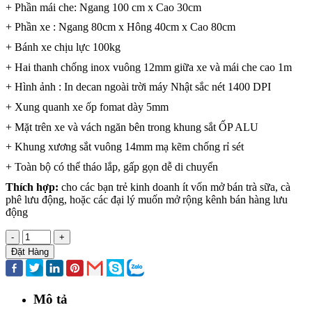
+ Phần mái che: Ngang 100 cm x Cao 30cm
+ Phần xe : Ngang 80cm x Hông 40cm x Cao 80cm
+ Bánh xe chịu lực 100kg
+ Hai thanh chống inox vuông 12mm giữa xe và mái che cao 1m
+ Hình ảnh : In decan ngoài trời máy Nhật sắc nét 1400 DPI
+ Xung quanh xe ốp fomat dày 5mm
+ Mặt trên xe và vách ngăn bên trong khung sắt ỐP ALU
+ Khung xương sắt vuông 14mm mạ kẽm chống rỉ sét
+ Toàn bộ có thể tháo lắp, gấp gọn dễ di chuyển
Thích hợp:
cho các bạn trẻ kinh doanh ít vốn mở bán trà sữa, cà
phê lưu động, hoặc các đại lý muốn mở rộng kênh bán hàng lưu
động
-
+
Đặt Hàng
Mô tả