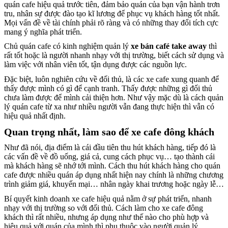
quán cafe hiệu quả trước tiên, đảm bảo quán của bạn vận hành trơn
tru, nhân sự được đào tạo kĩ lương để phục vụ khách hàng tốt nhất.
Mọi vấn đề về tài chính phải rõ ràng và có những thay đổi tích cực
mang ý nghĩa phát triển.
Chủ quán cafe có kinh nghiệm quản lý
xe bán café take away
thì
rất tốt hoặc là người nhanh nhạy với thị trường, biết cách sử dụng và
làm việc với nhân viên tốt, tận dụng được các nguồn lực.
Đặc biệt, luôn nghiên cứu về đối thủ, là các xe cafe xung quanh để
thấy được mình có gì để cạnh tranh. Thấy được những gì đối thủ
chưa làm được để mình cải thiện hơn. Như vậy mặc dù là cách quản
lý quán cafe từ xa như nhiều người vẫn đang thực hiện thì vẫn có
hiệu quả nhất định.
Quan trọng nhất, làm sao để xe cafe đông khách
Như đã nói, địa điểm là cái đầu tiên thu hút khách hàng, tiếp đó là
các vấn đề về đồ uống, giá cả, cung cách phục vụ… tạo thành cái
mà khách hàng sẽ nhớ tới mình. Cách thu hút khách hàng cho quán
cafe được nhiều quán áp dụng nhất hiện nay chính là những chương
trình giảm giá, khuyến mại… nhân ngày khai trương hoặc ngày lễ…
Bí quyết kinh doanh xe cafe hiệu quả nằm ở sự phát triển, nhanh
nhạy với thị trường so với đối thủ. Cách làm cho xe cafe đông
khách thì rất nhiều, nhưng áp dụng như thế nào cho phù hợp và
hiệu quả với quán của mình thì phụ thuộc vào người quản lý.