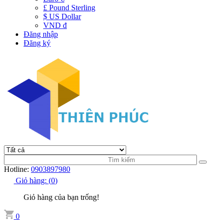
£ Pound Sterling
$ US Dollar
VND đ
Đăng nhập
Đăng ký
Hotline:
0903897980
Giỏ hàng:
(
0
)
Giỏ hàng của bạn trống!
0