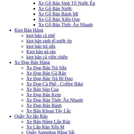
Xe Gỗ Bán Sinh Tố Nước Ép
Xe Gỗ Bán Nước
Xe Gỗ Bán Bánh Mì
Xe Gỗ Bán Xiên Que
Xe Gỗ Bán Thức Ăn Nhanh
Kiot Bán Hàng
kiot bán cà phê
kiot bán sinh tố nước ép
kiot bán trà sữa
Kiot bán gà rán
kiot bán cá viên chiên
Xe Đạp Bán Hàng
Xe Đạp Bán Trà Sữa
Xe Đạp Bán Gà Rán
Xe Đạp Bán Trà Bí Đao
Xe Đạp Cà Phê - Coffee Bike
Xe Bán Súp Cua
Xe Đạp Bán Kem
Xe Đạp Bán Thức Ăn Nhanh
Xe Đạp Bán Bánh
Xe Bán Khoai Tây Lắc
Quầy Xe lắp Ráp
Xe Bán Hàng Lắp Ráp
Xe Lắp Ráp Xếp M
Quầy Sampling Bằng Sắt