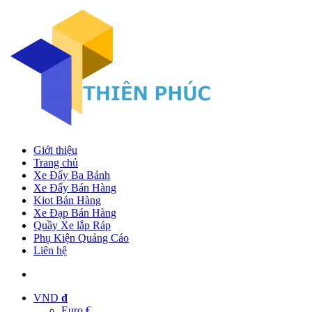
Giới thiệu
Trang chủ
Xe Đẩy Ba Bánh
Xe Đẩy Bán Hàng
Kiot Bán Hàng
Xe Đạp Bán Hàng
Quầy Xe lắp Ráp
Phụ Kiện Quảng Cáo
Liên hệ
VND
đ
Euro €