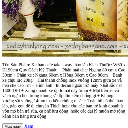
Tên Sản Phẩm: Xe bán cafe take away tháo lắp Kích Thước: W60 x
H190cm Quy Cách Kỹ Thuật: + Phần mái che: Ngang 80 cm x Cao
30cm + Phần xe : Ngang 60cm x Hông 30cm x Cao 80cm + Bánh
xe chịu lực 20kg + Hai thanh chống inox vuông 12mm giữa xe và
mái che cao 1m + Hình ảnh : In decan ngoài trời máy Nhật sắc nét
1400 DPI + Xung quanh xe ốp fomat dày 5mm + Mặt trên xe và
vách ngăn bên trong khung sắt ốp tôn kẽm chống gỉ + Khung
xương sắt vuông 14mm mạ kẽm chống rỉ sét + Toàn bộ có thể tháo
lắp, gấp gọn dễ di chuyển Thích hợp: cho các bạn trẻ kinh doanh ít
vốn mở bán trà sữa, cà phê lưu động, hoặc các đại lý muốn mở rộng
kênh bán hàng lưu động
Xem
Mua ngay