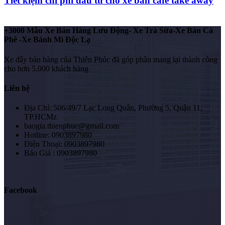
Tiết kiệm chi phí đầu tư cho xe bán café take away
+3000 Mẫu Xe Bán Hàng Lưu Động- Xe Trà Sữa-Xe Bán Cà
Phê -Xe Bánh Mì Độc Lạ
Xe đẩy bán hàng của Thiên Phúc đã góp phần mang lại thành công
cho hơn 5.000 khách hàng
Liên hệ
Địa Chỉ: 506/49/7 Lạc Long Quân, Phường 5, Quận 11,
TP.HCMz
baogia.thienphuc@gmail.com
Hotline: 0903897980
Điện Thoại: 0903897980
Báo Giá : 0903897980
Facebook