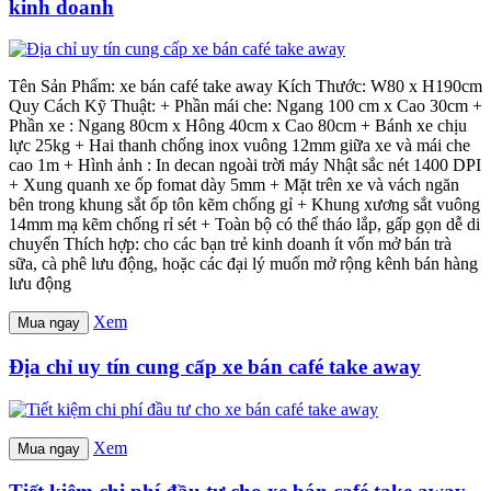
kinh doanh
Tên Sản Phẩm: xe bán café take away Kích Thước: W80 x H190cm
Quy Cách Kỹ Thuật: + Phần mái che: Ngang 100 cm x Cao 30cm +
Phần xe : Ngang 80cm x Hông 40cm x Cao 80cm + Bánh xe chịu
lực 25kg + Hai thanh chống inox vuông 12mm giữa xe và mái che
cao 1m + Hình ảnh : In decan ngoài trời máy Nhật sắc nét 1400 DPI
+ Xung quanh xe ốp fomat dày 5mm + Mặt trên xe và vách ngăn
bên trong khung sắt ốp tôn kẽm chống gỉ + Khung xương sắt vuông
14mm mạ kẽm chống rỉ sét + Toàn bộ có thể tháo lắp, gấp gọn dễ di
chuyển Thích hợp: cho các bạn trẻ kinh doanh ít vốn mở bán trà
sữa, cà phê lưu động, hoặc các đại lý muốn mở rộng kênh bán hàng
lưu động
Xem
Mua ngay
Địa chỉ uy tín cung cấp xe bán café take away
Xem
Mua ngay