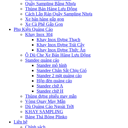
Quầy Sampling Bằng Nhựa
Thùng Bán Hàng Lưu Động
Cách Lắp Ráp Quầy Sampling Nhựa
Xe bán hàng gấp gọn
Xe Cà Phê Gấp Gọn
Phụ Kiện Quảng Cáo
Khay Inox 304
Khay Inox Đựng Thạch
Khay Inox Đựng Trái Cây
Khay Inox Đựng Thức Ăn
Ô Dù Che Xe Bán Hàng Lưu Động
Standee quảng cáo
Standee mô hình
Standee Chân Sắt Chịu Gió
Standee 2 mặt quảng cáo
Hộp đèn quảng cáo
Standee chữ A
Standee chữ H
Thùng đựng phiếu may mắn
Vòng Quay May Mắn
Dù Quảng Cáo Ngoài Trời
KHAY SAMPLING
Bảng Thả Bóng Plinko
Liên hệ
Chính sách