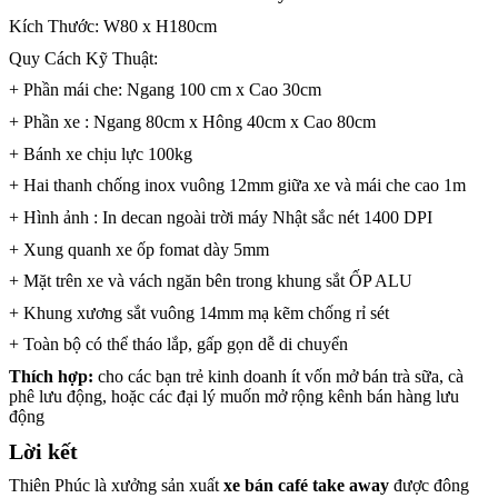
Kích Thước: W80 x H180cm
Quy Cách Kỹ Thuật:
+ Phần mái che: Ngang 100 cm x Cao 30cm
+ Phần xe : Ngang 80cm x Hông 40cm x Cao 80cm
+ Bánh xe chịu lực 100kg
+ Hai thanh chống inox vuông 12mm giữa xe và mái che cao 1m
+ Hình ảnh : In decan ngoài trời máy Nhật sắc nét 1400 DPI
+ Xung quanh xe ốp fomat dày 5mm
+ Mặt trên xe và vách ngăn bên trong khung sắt ỐP ALU
+ Khung xương sắt vuông 14mm mạ kẽm chống rỉ sét
+ Toàn bộ có thể tháo lắp, gấp gọn dễ di chuyển
Thích hợp:
cho các bạn trẻ kinh doanh ít vốn mở bán trà sữa, cà
phê lưu động, hoặc các đại lý muốn mở rộng kênh bán hàng lưu
động
Lời kết
Thiên Phúc là xưởng sản xuất
xe bán café take away
được đông