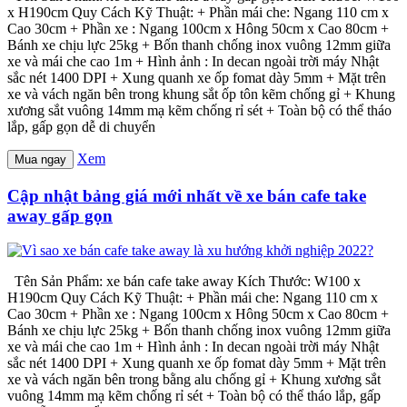
x H190cm Quy Cách Kỹ Thuật: + Phần mái che: Ngang 110 cm x
Cao 30cm + Phần xe : Ngang 100cm x Hông 50cm x Cao 80cm +
Bánh xe chịu lực 25kg + Bốn thanh chống inox vuông 12mm giữa
xe và mái che cao 1m + Hình ảnh : In decan ngoài trời máy Nhật
sắc nét 1400 DPI + Xung quanh xe ốp fomat dày 5mm + Mặt trên
xe và vách ngăn bên trong khung sắt ốp tôn kẽm chống gỉ + Khung
xương sắt vuông 14mm mạ kẽm chống rỉ sét + Toàn bộ có thể tháo
lắp, gấp gọn dễ di chuyển
Xem
Mua ngay
Cập nhật bảng giá mới nhất về xe bán cafe take
away gấp gọn
Tên Sản Phẩm: xe bán cafe take away Kích Thước: W100 x
H190cm Quy Cách Kỹ Thuật: + Phần mái che: Ngang 110 cm x
Cao 30cm + Phần xe : Ngang 100cm x Hông 50cm x Cao 80cm +
Bánh xe chịu lực 25kg + Bốn thanh chống inox vuông 12mm giữa
xe và mái che cao 1m + Hình ảnh : In decan ngoài trời máy Nhật
sắc nét 1400 DPI + Xung quanh xe ốp fomat dày 5mm + Mặt trên
xe và vách ngăn bên trong bằng alu chống gỉ + Khung xương sắt
vuông 14mm mạ kẽm chống rỉ sét + Toàn bộ có thể tháo lắp, gấp