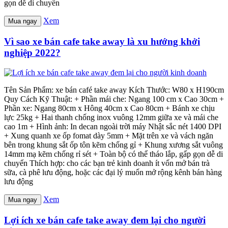
gọn dễ di chuyển
Xem
Mua ngay
Vì sao xe bán cafe take away là xu hướng khởi
nghiệp 2022?
Tên Sản Phẩm: xe bán café take away Kích Thước: W80 x H190cm
Quy Cách Kỹ Thuật: + Phần mái che: Ngang 100 cm x Cao 30cm +
Phần xe: Ngang 80cm x Hông 40cm x Cao 80cm + Bánh xe chịu
lực 25kg + Hai thanh chống inox vuông 12mm giữa xe và mái che
cao 1m + Hình ảnh: In decan ngoài trời máy Nhật sắc nét 1400 DPI
+ Xung quanh xe ốp fomat dày 5mm + Mặt trên xe và vách ngăn
bên trong khung sắt ốp tôn kẽm chống gỉ + Khung xương sắt vuông
14mm mạ kẽm chống rỉ sét + Toàn bộ có thể tháo lắp, gấp gọn dễ di
chuyển Thích hợp: cho các bạn trẻ kinh doanh ít vốn mở bán trà
sữa, cà phê lưu động, hoặc các đại lý muốn mở rộng kênh bán hàng
lưu động
Xem
Mua ngay
Lợi ích xe bán cafe take away đem lại cho người