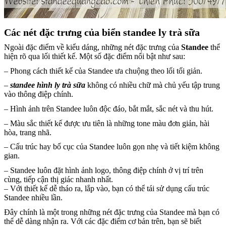
Các nét đặc trưng của biển standee ly trà sữa
Ngoài đặc điểm về kiểu dáng, những nét đặc trưng của
Standee
thể
hiện rõ qua lối thiết kế. Một số đặc điểm nổi bật như sau:
– Phong cách thiết kế của Standee ưa chuộng theo lối tối giản.
–
standee hình ly trà sữa
không có nhiều chữ mà chủ yếu tập trung
vào thông điệp chính.
– Hình ảnh trên Standee luôn độc đáo, bắt mắt, sắc nét và thu hút.
– Màu sắc thiết kế được ưu tiên là những tone màu đơn giản, hài
hòa, trang nhã.
– Cấu trúc hay bố cục của Standee luôn gọn nhẹ và tiết kiệm không
gian.
– Standee luôn đặt hình ảnh logo, thông điệp chính ở vị trí trên
cùng, tiếp cận thị giác nhanh nhất.
– Với thiết kế dễ tháo ra, lắp vào, bạn có thể tái sử dụng cấu trúc
Standee nhiều lần.
Đây chính là một trong những nét đặc trưng của Standee mà bạn có
thể dễ dàng nhận ra. Với các đặc điểm cơ bản trên, bạn sẽ biết