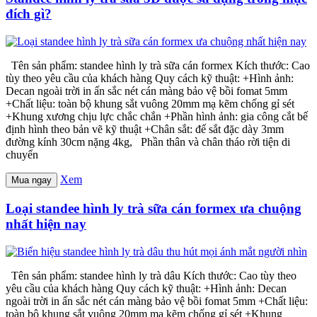
đích gì?
Tên sản phẩm: standee hình ly trà sữa cán formex Kích thước: Cao
tùy theo yêu cầu của khách hàng Quy cách kỹ thuật: +Hình ảnh:
Decan ngoài trời in ấn sắc nét cán màng bảo vệ bồi fomat 5mm
+Chất liệu: toàn bộ khung sắt vuông 20mm mạ kẽm chống gỉ sét
+Khung xương chịu lực chắc chắn +Phần hình ảnh: gia công cắt bế
định hình theo bản vẽ kỹ thuật +Chân sắt: đế sắt đặc dày 3mm
đường kính 30cm nặng 4kg, Phần thân và chân tháo rời tiện di
chuyển
Xem
Mua ngay
Loại standee hình ly trà sữa cán formex ưa chuộng
nhất hiện nay
Tên sản phẩm: standee hình ly trà dâu Kích thước: Cao tùy theo
yêu cầu của khách hàng Quy cách kỹ thuật: +Hình ảnh: Decan
ngoài trời in ấn sắc nét cán màng bảo vệ bồi fomat 5mm +Chất liệu:
toàn bộ khung sắt vuông 20mm mạ kẽm chống gỉ sét +Khung