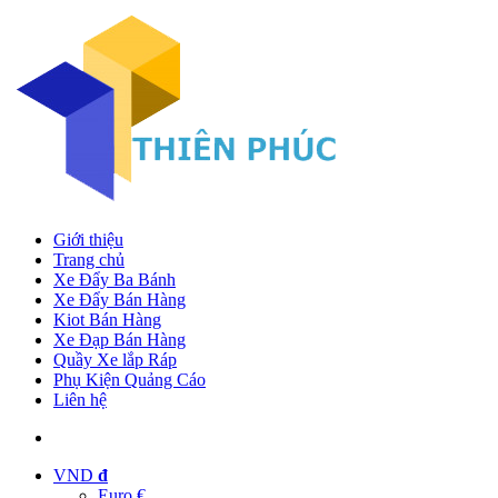
Giới thiệu
Trang chủ
Xe Đẩy Ba Bánh
Xe Đẩy Bán Hàng
Kiot Bán Hàng
Xe Đạp Bán Hàng
Quầy Xe lắp Ráp
Phụ Kiện Quảng Cáo
Liên hệ
VND
đ
Euro €