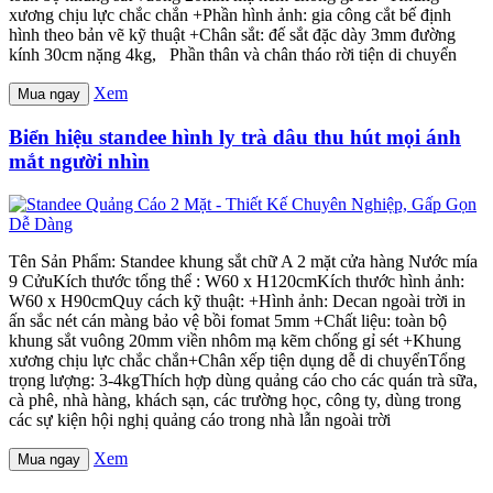
xương chịu lực chắc chắn +Phần hình ảnh: gia công cắt bế định
hình theo bản vẽ kỹ thuật +Chân sắt: đế sắt đặc dày 3mm đường
kính 30cm nặng 4kg, Phần thân và chân tháo rời tiện di chuyển
Xem
Mua ngay
Biển hiệu standee hình ly trà dâu thu hút mọi ánh
mắt người nhìn
Tên Sản Phẩm: Standee khung sắt chữ A 2 mặt cửa hàng Nước mía
9 CửuKích thước tổng thể : W60 x H120cmKích thước hình ảnh:
W60 x H90cmQuy cách kỹ thuật: +Hình ảnh: Decan ngoài trời in
ấn sắc nét cán màng bảo vệ bồi fomat 5mm +Chất liệu: toàn bộ
khung sắt vuông 20mm viền nhôm mạ kẽm chống gỉ sét +Khung
xương chịu lực chắc chắn+Chân xếp tiện dụng dễ di chuyểnTổng
trọng lượng: 3-4kgThích hợp dùng quảng cáo cho các quán trà sữa,
cà phê, nhà hàng, khách sạn, các trường học, công ty, dùng trong
các sự kiện hội nghị quảng cáo trong nhà lẫn ngoài trời
Xem
Mua ngay