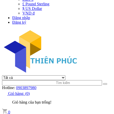
£ Pound Sterling
$ US Dollar
VND đ
Đăng nhập
Đăng ký
Hotline:
0903897980
Giỏ hàng:
(
0
)
Giỏ hàng của bạn trống!
0