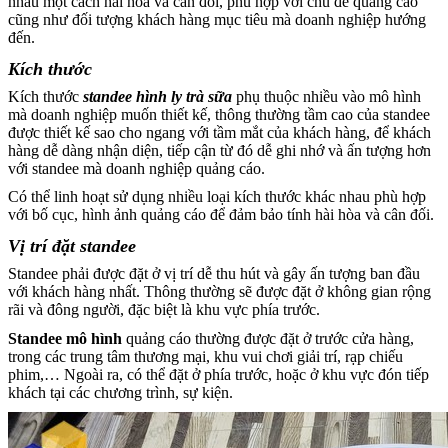
nhau một cách hài hòa và cân đối, phù hợp với chủ đề quảng cáo
cũng như đối tượng khách hàng mục tiêu mà doanh nghiệp hướng
đến.
Kích thước
Kích thước
standee hình ly trà sữa
phụ thuộc nhiều vào mô hình
mà doanh nghiệp muốn thiết kế, thông thường tầm cao của standee
được thiết kế sao cho ngang với tầm mắt của khách hàng, để khách
hàng dễ dàng nhận diện, tiếp cận từ đó dễ ghi nhớ và ấn tượng hơn
với standee mà doanh nghiệp quảng cáo.
Có thể linh hoạt sử dụng nhiều loại kích thước khác nhau phù hợp
với bố cục, hình ảnh quảng cáo để đảm bảo tính hài hòa và cân đối.
Vị trí đặt standee
Standee phải được đặt ở vị trí dễ thu hút và gây ấn tượng ban đầu
với khách hàng nhất. Thông thường sẽ được đặt ở không gian rộng
rãi và đông người, đặc biệt là khu vực phía trước.
Standee mô hình
quảng cáo thường được đặt ở trước cửa hàng,
trong các trung tâm thương mại, khu vui chơi giải trí, rạp chiếu
phim,… Ngoài ra, có thể đặt ở phía trước, hoặc ở khu vực đón tiếp
khách tại các chương trình, sự kiện.