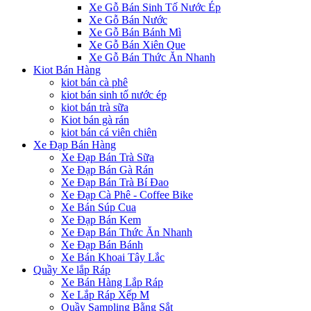
Xe Gỗ Bán Sinh Tố Nước Ép
Xe Gỗ Bán Nước
Xe Gỗ Bán Bánh Mì
Xe Gỗ Bán Xiên Que
Xe Gỗ Bán Thức Ăn Nhanh
Kiot Bán Hàng
kiot bán cà phê
kiot bán sinh tố nước ép
kiot bán trà sữa
Kiot bán gà rán
kiot bán cá viên chiên
Xe Đạp Bán Hàng
Xe Đạp Bán Trà Sữa
Xe Đạp Bán Gà Rán
Xe Đạp Bán Trà Bí Đao
Xe Đạp Cà Phê - Coffee Bike
Xe Bán Súp Cua
Xe Đạp Bán Kem
Xe Đạp Bán Thức Ăn Nhanh
Xe Đạp Bán Bánh
Xe Bán Khoai Tây Lắc
Quầy Xe lắp Ráp
Xe Bán Hàng Lắp Ráp
Xe Lắp Ráp Xếp M
Quầy Sampling Bằng Sắt