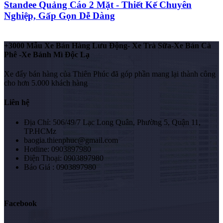
Standee Quảng Cáo 2 Mặt - Thiết Kế Chuyên
Nghiệp, Gấp Gọn Dễ Dàng
+3000 Mẫu Xe Bán Hàng Lưu Động- Xe Trà Sữa-Xe Bán Cà
Phê -Xe Bánh Mì Độc Lạ
Xe đẩy bán hàng của Thiên Phúc đã góp phần mang lại thành công
cho hơn 5.000 khách hàng
Liên hệ
Địa Chỉ: 506/49/7 Lạc Long Quân, Phường 5, Quận 11,
TP.HCMz
baogia.thienphuc@gmail.com
Hotline: 0903897980
Điện Thoại: 0903897980
Báo Giá : 0903897980
Facebook