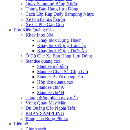
Quầy Sampling Bằng Nhựa
Thùng Bán Hàng Lưu Động
Cách Lắp Ráp Quầy Sampling Nhựa
Xe bán hàng gấp gọn
Xe Cà Phê Gấp Gọn
Phụ Kiện Quảng Cáo
Khay Inox 304
Khay Inox Đựng Thạch
Khay Inox Đựng Trái Cây
Khay Inox Đựng Thức Ăn
Ô Dù Che Xe Bán Hàng Lưu Động
Standee quảng cáo
Standee mô hình
Standee Chân Sắt Chịu Gió
Standee 2 mặt quảng cáo
Hộp đèn quảng cáo
Standee chữ A
Standee chữ H
Thùng đựng phiếu may mắn
Vòng Quay May Mắn
Dù Quảng Cáo Ngoài Trời
KHAY SAMPLING
Bảng Thả Bóng Plinko
Liên hệ
Chính sách