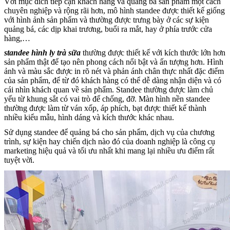
Với mục đích tiếp cận khách hàng và quảng bá sản phẩm một cách
chuyên nghiệp và rộng rãi hơn, mô hình standee được thiết kế giống
với hình ảnh sản phẩm và thường được trưng bày ở các sự kiện
quảng bá, các dịp khai trương, buổi ra mắt, hay ở phía trước cửa
hàng,…
standee hình ly trà sữa
thường được thiết kế với kích thước lớn hơn
sản phẩm thật để tạo nên phong cách nổi bật và ấn tượng hơn. Hình
ảnh và màu sắc được in rõ nét và phản ánh chân thực nhất đặc điểm
của sản phẩm, để từ đó khách hàng có thể dễ dàng nhận diện và có
cái nhìn khách quan về sản phẩm. Standee thường được làm chủ
yếu từ khung sắt có vai trò để chống, đỡ. Màn hình nền standee
thường được làm từ ván xốp, áp phích, bạt được thiết kế thành
nhiều kiểu mẫu, hình dáng và kích thước khác nhau.
Sử dụng standee để quảng bá cho sản phẩm, dịch vụ của chương
trình, sự kiện hay chiến dịch nào đó của doanh nghiệp là công cụ
marketing hiệu quả và tối ưu nhất khi mang lại nhiều ưu điểm rất
tuyệt vời.