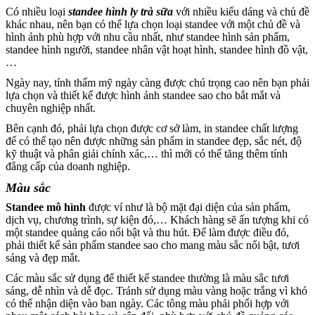
Có nhiều loại
standee hình ly trà sữa
với nhiều kiểu dáng và chủ đề
khác nhau, nên bạn có thể lựa chọn loại standee với một chủ đề và
hình ảnh phù hợp với nhu cầu nhất, như standee hình sản phẩm,
standee hình người, standee nhân vật hoạt hình, standee hình đồ vật,
…
Ngày nay, tính thẩm mỹ ngày càng được chú trọng cao nên bạn phải
lựa chọn và thiết kế được hình ảnh standee sao cho bắt mắt và
chuyên nghiệp nhất.
Bên cạnh đó, phải lựa chọn được cơ sở làm, in standee chất lượng
để có thể tạo nên được những sản phẩm in standee đẹp, sắc nét, độ
kỹ thuật và phân giải chính xác,… thì mới có thể tăng thêm tính
đẳng cấp của doanh nghiệp.
Màu sắc
Standee mô hình
được ví như là bộ mặt đại diện của sản phẩm,
dịch vụ, chương trình, sự kiện đó,… Khách hàng sẽ ấn tượng khi có
một standee quảng cáo nổi bật và thu hút. Để làm được điều đó,
phải thiết kế sản phẩm standee sao cho mang màu sắc nổi bật, tươi
sáng và đẹp mắt.
Các màu sắc sử dụng để thiết kế standee thường là màu sắc tươi
sáng, dễ nhìn và dễ đọc. Tránh sử dụng màu vàng hoặc trắng vì khó
có thể nhận diện vào ban ngày. Các tông màu phải phối hợp với