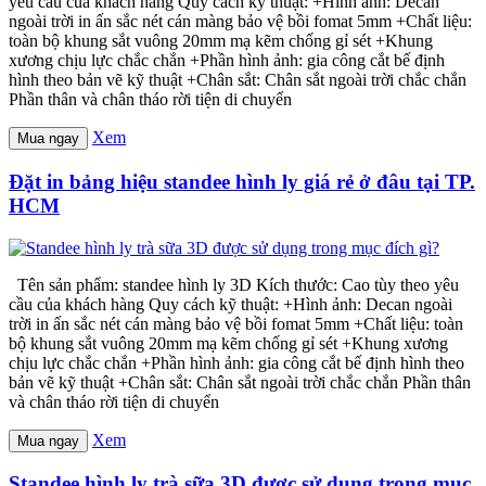
yêu cầu của khách hàng Quy cách kỹ thuật: +Hình ảnh: Decan
ngoài trời in ấn sắc nét cán màng bảo vệ bồi fomat 5mm +Chất liệu:
toàn bộ khung sắt vuông 20mm mạ kẽm chống gỉ sét +Khung
xương chịu lực chắc chắn +Phần hình ảnh: gia công cắt bế định
hình theo bản vẽ kỹ thuật +Chân sắt: Chân sắt ngoài trời chắc chắn
Phần thân và chân tháo rời tiện di chuyển
Xem
Mua ngay
Đặt in bảng hiệu standee hình ly giá rẻ ở đâu tại TP.
HCM
Tên sản phẩm: standee hình ly 3D Kích thước: Cao tùy theo yêu
cầu của khách hàng Quy cách kỹ thuật: +Hình ảnh: Decan ngoài
trời in ấn sắc nét cán màng bảo vệ bồi fomat 5mm +Chất liệu: toàn
bộ khung sắt vuông 20mm mạ kẽm chống gỉ sét +Khung xương
chịu lực chắc chắn +Phần hình ảnh: gia công cắt bế định hình theo
bản vẽ kỹ thuật +Chân sắt: Chân sắt ngoài trời chắc chắn Phần thân
và chân tháo rời tiện di chuyển
Xem
Mua ngay
Standee hình ly trà sữa 3D được sử dụng trong mục