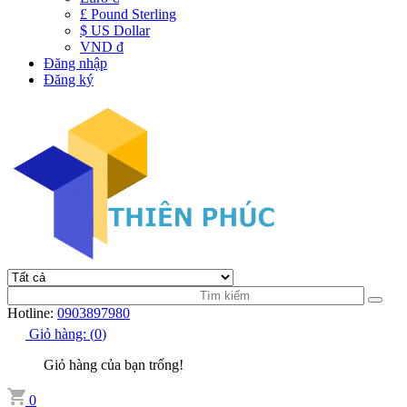
£ Pound Sterling
$ US Dollar
VND đ
Đăng nhập
Đăng ký
Hotline:
0903897980
Giỏ hàng:
(
0
)
Giỏ hàng của bạn trống!
0