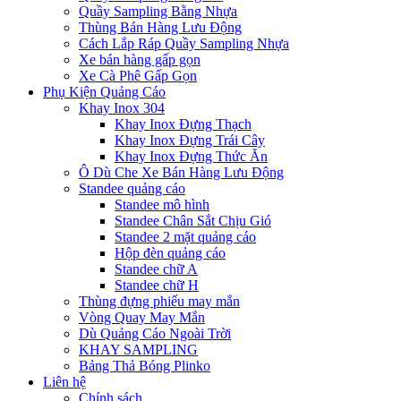
Quầy Sampling Bằng Nhựa
Thùng Bán Hàng Lưu Động
Cách Lắp Ráp Quầy Sampling Nhựa
Xe bán hàng gấp gọn
Xe Cà Phê Gấp Gọn
Phụ Kiện Quảng Cáo
Khay Inox 304
Khay Inox Đựng Thạch
Khay Inox Đựng Trái Cây
Khay Inox Đựng Thức Ăn
Ô Dù Che Xe Bán Hàng Lưu Động
Standee quảng cáo
Standee mô hình
Standee Chân Sắt Chịu Gió
Standee 2 mặt quảng cáo
Hộp đèn quảng cáo
Standee chữ A
Standee chữ H
Thùng đựng phiếu may mắn
Vòng Quay May Mắn
Dù Quảng Cáo Ngoài Trời
KHAY SAMPLING
Bảng Thả Bóng Plinko
Liên hệ
Chính sách