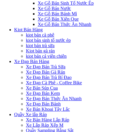
Xe Gỗ Bán Sinh Tố Nước Ép
Xe Gỗ Bán Nước
Xe Gỗ Bán Bánh Mì
Xe Gỗ Bán Xiên Que
Xe Gỗ Bán Thức Ăn Nhanh
Kiot Bán Hàng
kiot bán cà phê
kiot bán sinh tố nước ép
kiot bán trà sữa
Kiot bán gà rán
kiot bán cá viên chiên
Xe Đạp Bán Hàng
Xe Đạp Bán Trà Sữa
Xe Đạp Bán Gà Rán
Xe Đạp Bán Trà Bí Đao
Xe Đạp Cà Phê - Coffee Bike
Xe Bán Súp Cua
Xe Đạp Bán Kem
Xe Đạp Bán Thức Ăn Nhanh
Xe Đạp Bán Bánh
Xe Bán Khoai Tây Lắc
Quầy Xe lắp Ráp
Xe Bán Hàng Lắp Ráp
Xe Lắp Ráp Xếp M
Quầy Sampling Bằng Sắt