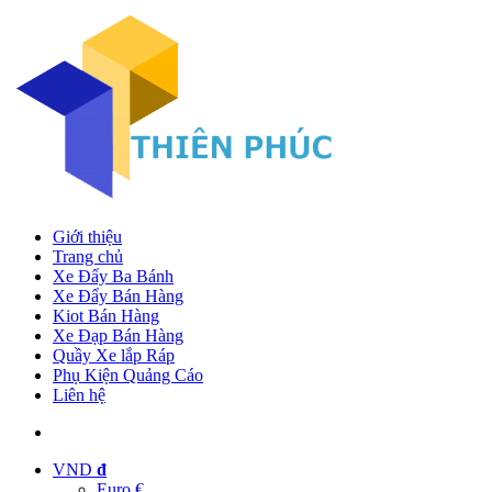
Giới thiệu
Trang chủ
Xe Đẩy Ba Bánh
Xe Đẩy Bán Hàng
Kiot Bán Hàng
Xe Đạp Bán Hàng
Quầy Xe lắp Ráp
Phụ Kiện Quảng Cáo
Liên hệ
VND
đ
Euro €