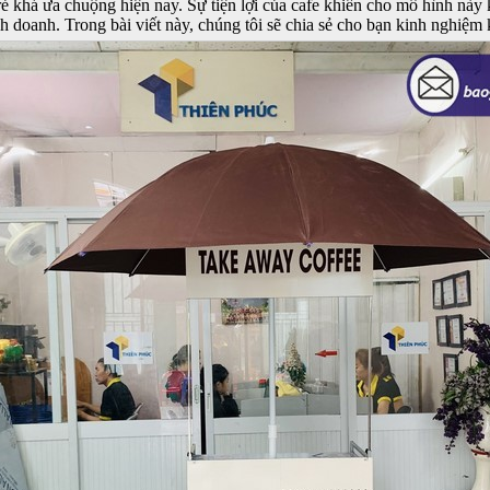
trẻ khá ưa chuộng hiện nay. Sự tiện lợi của cafe khiến cho mô hình này
 doanh. Trong bài viết này, chúng tôi sẽ chia sẻ cho bạn kinh nghiệm