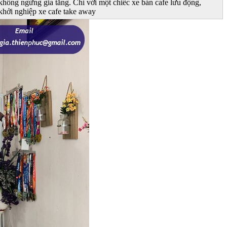
 không ngừng gia tăng. Chỉ với một chiếc xe bán cafe lưu động,
 khởi nghiệp xe cafe take away