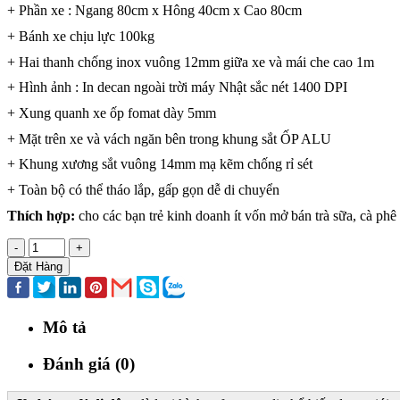
+ Phần xe : Ngang 80cm x Hông 40cm x Cao 80cm
+ Bánh xe chịu lực 100kg
+ Hai thanh chống inox vuông 12mm giữa xe và mái che cao 1m
+ Hình ảnh : In decan ngoài trời máy Nhật sắc nét 1400 DPI
+ Xung quanh xe ốp fomat dày 5mm
+ Mặt trên xe và vách ngăn bên trong khung sắt ỐP ALU
+ Khung xương sắt vuông 14mm mạ kẽm chống rỉ sét
+ Toàn bộ có thể tháo lắp, gấp gọn dễ di chuyển
Thích hợp:
cho các bạn trẻ kinh doanh ít vốn mở bán trà sữa, cà ph
-
+
Đặt Hàng
Mô tả
Đánh giá (0)