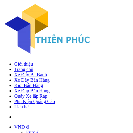
Giới thiệu
Trang chủ
Xe Đẩy Ba Bánh
Xe Đẩy Bán Hàng
Kiot Bán Hàng
Xe Đạp Bán Hàng
Quầy Xe lắp Ráp
Phụ Kiện Quảng Cáo
Liên hệ
VND
đ
Euro €