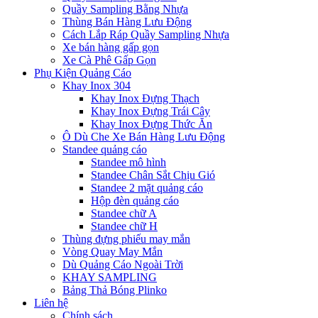
Quầy Sampling Bằng Nhựa
Thùng Bán Hàng Lưu Động
Cách Lắp Ráp Quầy Sampling Nhựa
Xe bán hàng gấp gọn
Xe Cà Phê Gấp Gọn
Phụ Kiện Quảng Cáo
Khay Inox 304
Khay Inox Đựng Thạch
Khay Inox Đựng Trái Cây
Khay Inox Đựng Thức Ăn
Ô Dù Che Xe Bán Hàng Lưu Động
Standee quảng cáo
Standee mô hình
Standee Chân Sắt Chịu Gió
Standee 2 mặt quảng cáo
Hộp đèn quảng cáo
Standee chữ A
Standee chữ H
Thùng đựng phiếu may mắn
Vòng Quay May Mắn
Dù Quảng Cáo Ngoài Trời
KHAY SAMPLING
Bảng Thả Bóng Plinko
Liên hệ
Chính sách