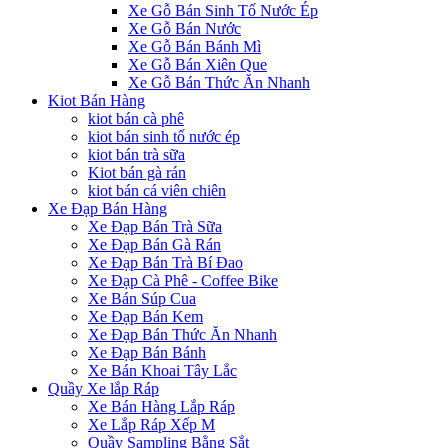
Xe Gỗ Bán Sinh Tố Nước Ép
Xe Gỗ Bán Nước
Xe Gỗ Bán Bánh Mì
Xe Gỗ Bán Xiên Que
Xe Gỗ Bán Thức Ăn Nhanh
Kiot Bán Hàng
kiot bán cà phê
kiot bán sinh tố nước ép
kiot bán trà sữa
Kiot bán gà rán
kiot bán cá viên chiên
Xe Đạp Bán Hàng
Xe Đạp Bán Trà Sữa
Xe Đạp Bán Gà Rán
Xe Đạp Bán Trà Bí Đao
Xe Đạp Cà Phê - Coffee Bike
Xe Bán Súp Cua
Xe Đạp Bán Kem
Xe Đạp Bán Thức Ăn Nhanh
Xe Đạp Bán Bánh
Xe Bán Khoai Tây Lắc
Quầy Xe lắp Ráp
Xe Bán Hàng Lắp Ráp
Xe Lắp Ráp Xếp M
Quầy Sampling Bằng Sắt