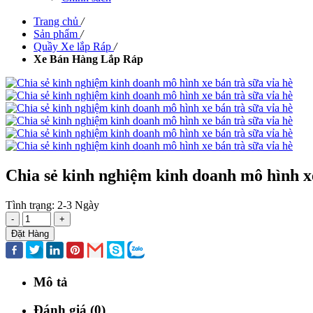
Trang chủ
/
Sản phẩm
/
Quầy Xe lắp Ráp
/
Xe Bán Hàng Lắp Ráp
Chia sẻ kinh nghiệm kinh doanh mô hình xe
Tình trạng:
2-3 Ngày
-
+
Đặt Hàng
Mô tả
Đánh giá (0)