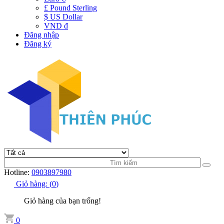
£ Pound Sterling
$ US Dollar
VND đ
Đăng nhập
Đăng ký
Hotline:
0903897980
Giỏ hàng:
(
0
)
Giỏ hàng của bạn trống!
0