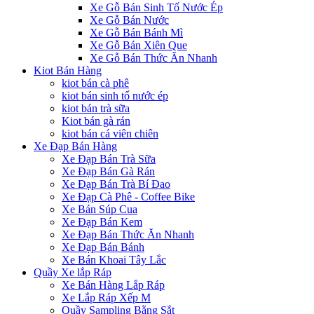
Xe Gỗ Bán Sinh Tố Nước Ép
Xe Gỗ Bán Nước
Xe Gỗ Bán Bánh Mì
Xe Gỗ Bán Xiên Que
Xe Gỗ Bán Thức Ăn Nhanh
Kiot Bán Hàng
kiot bán cà phê
kiot bán sinh tố nước ép
kiot bán trà sữa
Kiot bán gà rán
kiot bán cá viên chiên
Xe Đạp Bán Hàng
Xe Đạp Bán Trà Sữa
Xe Đạp Bán Gà Rán
Xe Đạp Bán Trà Bí Đao
Xe Đạp Cà Phê - Coffee Bike
Xe Bán Súp Cua
Xe Đạp Bán Kem
Xe Đạp Bán Thức Ăn Nhanh
Xe Đạp Bán Bánh
Xe Bán Khoai Tây Lắc
Quầy Xe lắp Ráp
Xe Bán Hàng Lắp Ráp
Xe Lắp Ráp Xếp M
Quầy Sampling Bằng Sắt