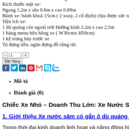
Kích thước mặt xe:
Ngang 1,2m x sâu 0.6m x cao 0.89m
Bánh xe: bánh khoá 15cm ( 2 xoay, 2 cố định) chịu được sức
Tiện ích xe:
1 dù quảng cáo ngoài trời Đường kính 2,2m x cao 2,5m
1 bảng menu bên hông xe ( W30cmx H50cm)
1 kệ trưng bày trước xe
Tủ đựng tiền, ngăn đựng đồ rộng rãi.
-
+
Đặt Hàng
Mô tả
Đánh giá (0)
Chiếc Xe Nhỏ – Doanh Thu Lớn: Xe Nước 
1. Giới thiệu Xe nước sâm có gắn ô dù quảng
Trong thời đại kinh doanh linh hoạt và năng động 