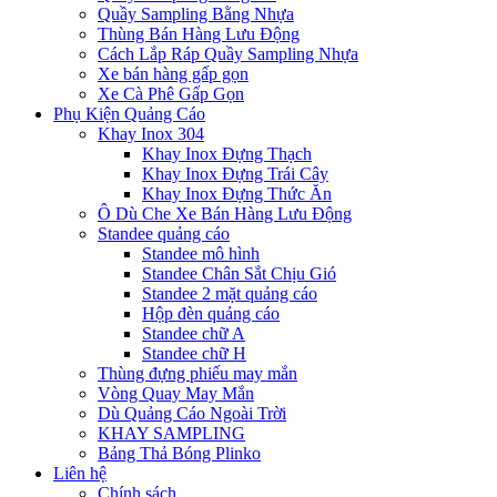
Quầy Sampling Bằng Nhựa
Thùng Bán Hàng Lưu Động
Cách Lắp Ráp Quầy Sampling Nhựa
Xe bán hàng gấp gọn
Xe Cà Phê Gấp Gọn
Phụ Kiện Quảng Cáo
Khay Inox 304
Khay Inox Đựng Thạch
Khay Inox Đựng Trái Cây
Khay Inox Đựng Thức Ăn
Ô Dù Che Xe Bán Hàng Lưu Động
Standee quảng cáo
Standee mô hình
Standee Chân Sắt Chịu Gió
Standee 2 mặt quảng cáo
Hộp đèn quảng cáo
Standee chữ A
Standee chữ H
Thùng đựng phiếu may mắn
Vòng Quay May Mắn
Dù Quảng Cáo Ngoài Trời
KHAY SAMPLING
Bảng Thả Bóng Plinko
Liên hệ
Chính sách