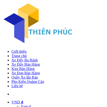
Giới thiệu
Trang chủ
Xe Đẩy Ba Bánh
Xe Đẩy Bán Hàng
Kiot Bán Hàng
Xe Đạp Bán Hàng
Quầy Xe lắp Ráp
Phụ Kiện Quảng Cáo
Liên hệ
VND
đ
Euro €