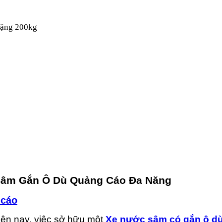
 nặng 200kg
Sâm Gắn Ô Dù Quảng Cáo Đa Năng
 cáo
hiện nay, việc sở hữu một
Xe nước sâm có gắn ô d