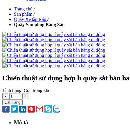
Trang chủ
/
Sản phẩm
/
Quầy Xe lắp Ráp
/
Quầy Sampling Bằng Sắt
Chiến thuật sử dụng hợp lí quầy sắt bán h
Tình trạng:
Còn trong kho
-
+
Đặt Hàng
Mô tả