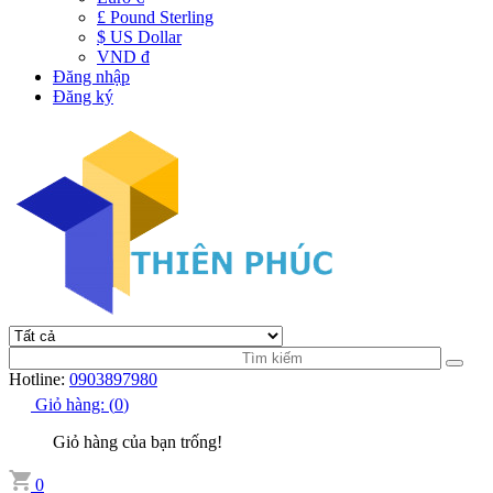
£ Pound Sterling
$ US Dollar
VND đ
Đăng nhập
Đăng ký
Hotline:
0903897980
Giỏ hàng:
(
0
)
Giỏ hàng của bạn trống!
0