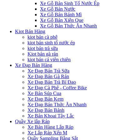
Xe Gỗ Bán Sinh Tố Nước Ép
Xe Gỗ Bán Nước
Xe Gỗ Bán Bánh Mì
Xe Gỗ Bán Xiên Que
Xe Gỗ Bán Thức Ăn Nhanh
Kiot Bán Hàng
kiot bán cà phê
kiot bán sinh tố nước ép
kiot bán trà sữa
Kiot bán gà rán
kiot bán cá viên chiên
Xe Đạp Bán Hàng
Xe Đạp Bán Trà Sữa
Xe Đạp Bán Gà Rán
Xe Đạp Bán Trà Bí Đao
Xe Đạp Cà Phê - Coffee Bike
Xe Bán Súp Cua
Xe Đạp Bán Kem
Xe Đạp Bán Thức Ăn Nhanh
Xe Đạp Bán Bánh
Xe Bán Khoai Tây Lắc
Quầy Xe lắp Ráp
Xe Bán Hàng Lắp Ráp
Xe Lắp Ráp Xếp M
Quầy Sampling Bằng Sắt