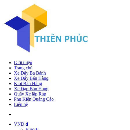
Giới thiệu
Trang chủ
Xe Đẩy Ba Bánh
Xe Đẩy Bán Hàng
Kiot Bán Hàng
Xe Đạp Bán Hàng
Quầy Xe lắp Ráp
Phụ Kiện Quảng Cáo
Liên hệ
VND
đ
Euro €