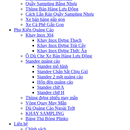
Quầy Sampling Bằng Nhựa
Thùng Bán Hàng Lưu Động
Cách Lắp Ráp Quầy Sampling Nhựa
Xe bán hàng gấp gọn
Xe Cà Phê Gấp Gọn
Phụ Kiện Quảng Cáo
Khay Inox 304
Khay Inox Đựng Thạch
Khay Inox Đựng Trái Cây
Khay Inox Đựng Thức Ăn
Ô Dù Che Xe Bán Hàng Lưu Động
Standee quảng cáo
Standee mô hình
Standee Chân Sắt Chịu Gió
Standee 2 mặt quảng cáo
Hộp đèn quảng cáo
Standee chữ A
Standee chữ H
Thùng đựng phiếu may mắn
Vòng Quay May Mắn
Dù Quảng Cáo Ngoài Trời
KHAY SAMPLING
Bảng Thả Bóng Plinko
Liên hệ
Chính sách