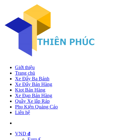
Giới thiệu
Trang chủ
Xe Đẩy Ba Bánh
Xe Đẩy Bán Hàng
Kiot Bán Hàng
Xe Đạp Bán Hàng
Quầy Xe lắp Ráp
Phụ Kiện Quảng Cáo
Liên hệ
VND
đ
Euro €