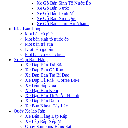
Xe Gỗ Bán Sinh Tố Nước Ép
Xe Gỗ Bán Nước
Xe Gỗ Bán Bánh Mì
Xe Gỗ Bán Xiên Que
Xe Gỗ Bán Thức Ăn Nhanh
Kiot Bán Hàng
kiot bán cà phê
kiot bán sinh tố nước ép
kiot bán trà sữa
Kiot bán gà rán
kiot bán cá viên chiên
Xe Đạp Bán Hàng
Xe Đạp Bán Trà Sữa
Xe Đạp Bán Gà Rán
Xe Đạp Bán Trà Bí Đao
Xe Đạp Cà Phê - Coffee Bike
Xe Bán Súp Cua
Xe Đạp Bán Kem
Xe Đạp Bán Thức Ăn Nhanh
Xe Đạp Bán Bánh
Xe Bán Khoai Tây Lắc
Quầy Xe lắp Ráp
Xe Bán Hàng Lắp Ráp
Xe Lắp Ráp Xếp M
Quầy Sampling Bằng Sắt