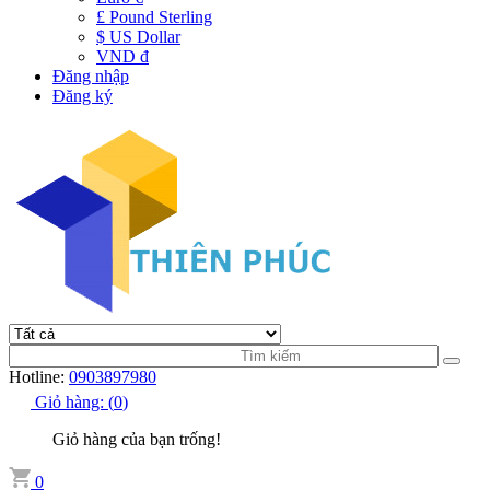
£ Pound Sterling
$ US Dollar
VND đ
Đăng nhập
Đăng ký
Hotline:
0903897980
Giỏ hàng:
(
0
)
Giỏ hàng của bạn trống!
0