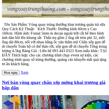
Tên Sản Phẩm: Vòng quay trúng thưởng khai trương quán trà sữa
Quy Cách Kỹ Thuật: Kích Thước: Đường kính 60cm x Cao
160cm Hình ảnh: Fomat 5mm in decan ngoài trời cắt bế theo hình
ảnh dán bồi lên khung sắt Thân trụ gồm 2 ống sắt tròn phi 32, mỗi
ống dài 80cm, nối với nhau bằng ốc vặn thẩm mỹ Chân xếp gọn dễ
di chuyển Toàn bộ có thể tháo rời, xếp gọn dễ di chuyển Tổng trong
lượng 4-5kg Bảng Giá : Liên hệ 093 443 0323 Xem mẫu khác: TẠI
ĐÂY Thích hợp: cho các chương trình chạy event sự kiện, các
chương trình quay số trúng thưởng, quảng cáo khuyến mãi quà tặng
tri ân khách hàng,
Xem
Mua ngay
Nơi bán vòng quay chân xếp mừng khai trương giá
hấp dẫn