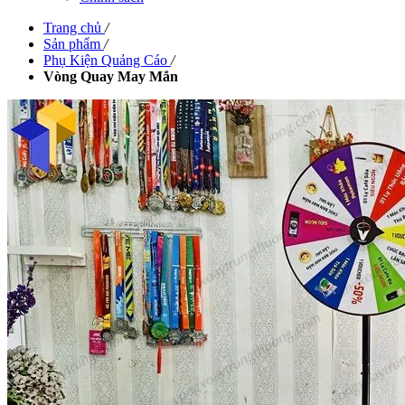
Trang chủ
/
Sản phẩm
/
Phụ Kiện Quảng Cáo
/
Vòng Quay May Mắn