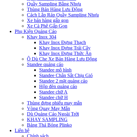
Quầy Sampling Bằng Nhựa
Thùng Bán Hàng Lưu Động
Cách Lắp Ráp Quầy Sampling Nhựa
Xe bán hàng gấp gọn
Xe Cà Phê Gấp Gọn
Phụ Kiện Quảng Cáo
Khay Inox 304
Khay Inox Đựng Thạch
Khay Inox Đựng Trái Cây
Khay Inox Đựng Thức Ăn
Ô Dù Che Xe Bán Hàng Lưu Động
Standee quảng cáo
Standee mô hình
Standee Chân Sắt Chịu Gió
Standee 2 mặt quảng cáo
Hộp đèn quảng cáo
Standee chữ A
Standee chữ H
Thùng đựng phiếu may mắn
Vòng Quay May Mắn
Dù Quảng Cáo Ngoài Trời
KHAY SAMPLING
Bảng Thả Bóng Plinko
Liên hệ
Chính sách