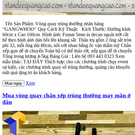
Tên Sản Phẩm: Vòng quay trúng thưởng nhãn hàng
"GANGWHOO" Quy Cách Kỹ Thuật: Kích Thước: Đường kính
60cm x Cao 160cm Hình ảnh: Fomat 5mm in decan ngoài trời cắt
bế theo hình ảnh dán bồi lên khung sắt Thân trụ gồm 2 ống sắt tròn
phi 32, mỗi ống dài 80cm, nối với nhau bằng ốc vặn thẩm mỹ Chân
xếp gọn dễ di chuyển Toàn bộ có thể tháo rời, xếp gọn dễ di chuyển
Tổng trong lượng 4-5kg Bảng Giá : Liên hệ 093 443 0323 Xem
mẫu khác: TẠI ĐÂY Thích hợp: cho các chương trình chạy event
sự kiện, các chương trình quay số trúng thưởng, quảng cáo khuyến
mãi quà tặng tri ân khách hàng,
Xem
Mua ngay
Mua vòng quay chân xếp trúng thưởng may mắn ở
đâu