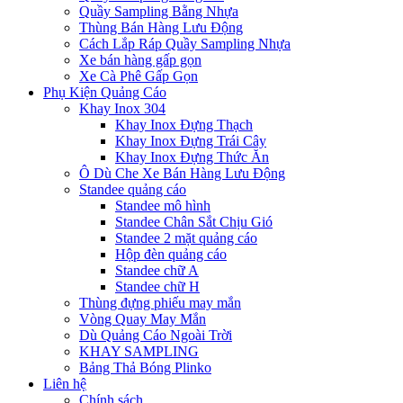
Quầy Sampling Bằng Nhựa
Thùng Bán Hàng Lưu Động
Cách Lắp Ráp Quầy Sampling Nhựa
Xe bán hàng gấp gọn
Xe Cà Phê Gấp Gọn
Phụ Kiện Quảng Cáo
Khay Inox 304
Khay Inox Đựng Thạch
Khay Inox Đựng Trái Cây
Khay Inox Đựng Thức Ăn
Ô Dù Che Xe Bán Hàng Lưu Động
Standee quảng cáo
Standee mô hình
Standee Chân Sắt Chịu Gió
Standee 2 mặt quảng cáo
Hộp đèn quảng cáo
Standee chữ A
Standee chữ H
Thùng đựng phiếu may mắn
Vòng Quay May Mắn
Dù Quảng Cáo Ngoài Trời
KHAY SAMPLING
Bảng Thả Bóng Plinko
Liên hệ
Chính sách