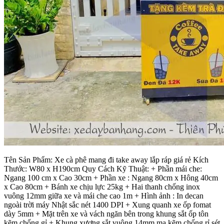
Tên Sản Phẩm: Xe cà phê mang đi take away lắp ráp giá rẻ Kích
Thước: W80 x H190cm Quy Cách Kỹ Thuật: + Phần mái che:
Ngang 100 cm x Cao 30cm + Phần xe : Ngang 80cm x Hông 40cm
x Cao 80cm + Bánh xe chịu lực 25kg + Hai thanh chống inox
vuông 12mm giữa xe và mái che cao 1m + Hình ảnh : In decan
ngoài trời máy Nhật sắc nét 1400 DPI + Xung quanh xe ốp fomat
dày 5mm + Mặt trên xe và vách ngăn bên trong khung sắt ốp tôn
kẽm chống gỉ + Khung xương sắt vuông 14mm mạ kẽm chống rỉ sét