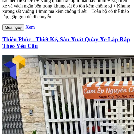
sắc nét 1400 DPI + Xung quanh xe ốp fomat dày 5mm + Mặt trên
xe và vách ngăn bên trong khung sắt ốp tôn kẽm chống gỉ + Khung
xương sắt vuông 14mm mạ kẽm chống rỉ sét + Toàn bộ có thể tháo
lắp, gấp gọn dễ di chuyển
Xem
Mua ngay
Thiên Phúc - Thiết Kế, Sản Xuất Quầy Xe Lắp Ráp
Theo Yêu Cầu