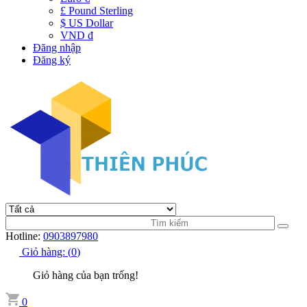
£ Pound Sterling
$ US Dollar
VND đ
Đăng nhập
Đăng ký
Hotline:
0903897980
Giỏ hàng:
(
0
)
Giỏ hàng của bạn trống!
0