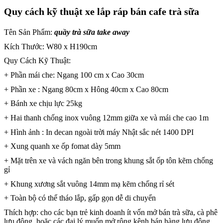
Quy cách kỹ thuật xe lắp ráp bán cafe trà sữa
Tên Sản Phẩm:
quầy trà sữa take away
Kích Thước: W80 x H190cm
Quy Cách Kỹ Thuật:
+ Phần mái che: Ngang 100 cm x Cao 30cm
+ Phần xe : Ngang 80cm x Hông 40cm x Cao 80cm
+ Bánh xe chịu lực 25kg
+ Hai thanh chống inox vuông 12mm giữa xe và mái che cao 1m
+ Hình ảnh : In decan ngoài trời máy Nhật sắc nét 1400 DPI
+ Xung quanh xe ốp fomat dày 5mm
+ Mặt trên xe và vách ngăn bên trong khung sắt ốp tôn kẽm chống
gỉ
+ Khung xương sắt vuông 14mm mạ kẽm chống rỉ sét
+ Toàn bộ có thể tháo lắp, gấp gọn dễ di chuyển
Thích hợp: cho các bạn trẻ kinh doanh ít vốn mở bán trà sữa, cà phê
lưu động, hoặc các đại lý muốn mở rộng kênh bán hàng lưu động