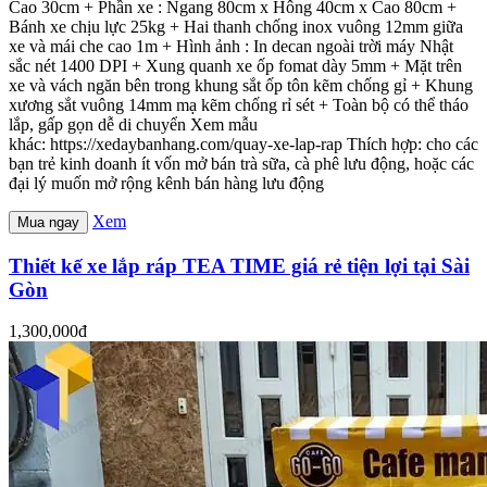
Cao 30cm + Phần xe : Ngang 80cm x Hông 40cm x Cao 80cm +
Bánh xe chịu lực 25kg + Hai thanh chống inox vuông 12mm giữa
xe và mái che cao 1m + Hình ảnh : In decan ngoài trời máy Nhật
sắc nét 1400 DPI + Xung quanh xe ốp fomat dày 5mm + Mặt trên
xe và vách ngăn bên trong khung sắt ốp tôn kẽm chống gỉ + Khung
xương sắt vuông 14mm mạ kẽm chống rỉ sét + Toàn bộ có thể tháo
lắp, gấp gọn dễ di chuyển Xem mẫu
khác: https://xedaybanhang.com/quay-xe-lap-rap Thích hợp: cho các
bạn trẻ kinh doanh ít vốn mở bán trà sữa, cà phê lưu động, hoặc các
đại lý muốn mở rộng kênh bán hàng lưu động
Xem
Mua ngay
Thiết kế xe lắp ráp TEA TIME giá rẻ tiện lợi tại Sài
Gòn
1,300,000đ