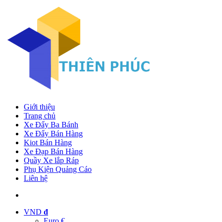
Giới thiệu
Trang chủ
Xe Đẩy Ba Bánh
Xe Đẩy Bán Hàng
Kiot Bán Hàng
Xe Đạp Bán Hàng
Quầy Xe lắp Ráp
Phụ Kiện Quảng Cáo
Liên hệ
VND
đ
Euro €