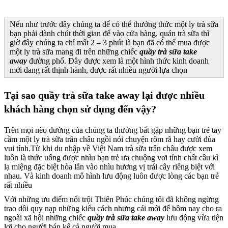
Nếu như trước đây chúng ta để có thể thưởng thức một ly trà sữa
bạn phải dành chút thời gian để vào cửa hàng, quán trà sữa thì
giờ đây chúng ta chỉ mất 2 – 3 phút là bạn đã có thể mua được
một ly trà sữa mang đi trên những chiếc
quầy trà sữa take
away
đường phố. Đây được xem là một hình thức kinh doanh
mới đang rất thịnh hành, được rất nhiều người lựa chọn
Tại sao quầy trà sữa take away lại được nhiều
khách hàng chọn sử dụng đến vậy?
Trên mọi nẽo đường của chúng ta thường bất gặp những bạn trẻ tay
cầm một ly trà sữa trân châu ngồi nói chuyện rôm rã hay cười đùa
vui tính.Từ khi du nhập về Việt Nam trà sữa trân châu được xem
luôn là thức uống được nhìu bạn trẻ ưa chuộng vơi tính chất cầu kì
lạ miệng đặc biệt hòa lẫn vào nhìu hương vị trái cây riêng biệt với
nhau. Và kinh doanh mô hình lưu động luôn được lòng các bạn trẻ
rất nhiều
Với những ưu điểm nổi trội Thiên Phúc chúng tôi đã không ngừng
trao dồi quy nạp những kiểu cách nhưng cái mới để hôm nay cho ra
ngoài xã hội những chiếc
quầy trà sữa take away
lưu động vừa tiện
lợi cho người bán kể cả người mua.