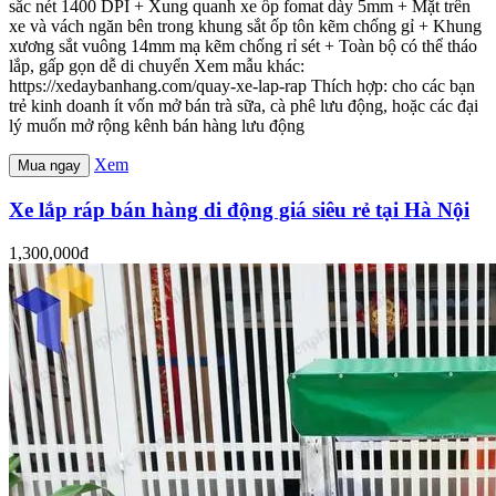
sắc nét 1400 DPI + Xung quanh xe ốp fomat dày 5mm + Mặt trên
xe và vách ngăn bên trong khung sắt ốp tôn kẽm chống gỉ + Khung
xương sắt vuông 14mm mạ kẽm chống rỉ sét + Toàn bộ có thể tháo
lắp, gấp gọn dễ di chuyển Xem mẫu khác:
https://xedaybanhang.com/quay-xe-lap-rap Thích hợp: cho các bạn
trẻ kinh doanh ít vốn mở bán trà sữa, cà phê lưu động, hoặc các đại
lý muốn mở rộng kênh bán hàng lưu động
Xem
Mua ngay
Xe lắp ráp bán hàng di động giá siêu rẻ tại Hà Nội
1,300,000đ