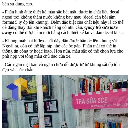
bền sử dụng cao.
- Phần hình ảnh: thiết kế màu sắc bắt mắt, được in chất liệu decal
ngoài trời không thấm nước không bay màu (decal cán bồi tấm
format 5 ly ốp lên khung). Điểm đặc biệt của chất liệu này là có thể
dễ dàng thay đổi khi khách hàng có nhu cầu.
Quầy trà sữa take
away
có thể được làm mới bằng cách thiết kế lại và dán decal khác.
- Khung mái: bạt hiflex chất dày dặn được bắn ốc lên khung sắt.
Ngoài ra, còn có thể lắp ráp nhờ các ốc gấp. Phần mái có thể in
thông tin công ty hoặc logo. Hơn nữa, màu sắc có thể chọn lựa cho
phù hợp với tông màu chủ đạo của xe.
- Các ngăn mặt bàn và ngăn chứa đồ được từ từ khung sắt ốp tôn
đẹp và chắc chắn.