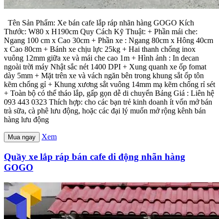
Tên Sản Phẩm: Xe bán cafe lắp ráp nhãn hàng GOGO Kích
Thước: W80 x H190cm Quy Cách Kỹ Thuật: + Phần mái che:
Ngang 100 cm x Cao 30cm + Phần xe : Ngang 80cm x Hông 40cm
x Cao 80cm + Bánh xe chịu lực 25kg + Hai thanh chống inox
vuông 12mm giữa xe và mái che cao 1m + Hình ảnh : In decan
ngoài trời máy Nhật sắc nét 1400 DPI + Xung quanh xe ốp fomat
dày 5mm + Mặt trên xe và vách ngăn bên trong khung sắt ốp tôn
kẽm chống gỉ + Khung xương sắt vuông 14mm mạ kẽm chống rỉ sét
+ Toàn bộ có thể tháo lắp, gấp gọn dễ di chuyển Bảng Giá : Liên hệ
093 443 0323 Thích hợp: cho các bạn trẻ kinh doanh ít vốn mở bán
trà sữa, cà phê lưu động, hoặc các đại lý muốn mở rộng kênh bán
hàng lưu động
Xem
Mua ngay
Quầy xe lắp ráp bán cafe di động nhãn hàng
GOGO