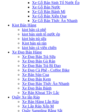
Xe Gỗ Bán Sinh Tố Nước Ép
Xe Gỗ Bán Nước
Xe Gỗ Bán Bánh Mì
Xe Gỗ Bán Xiên Que
Xe Gỗ Bán Thức Ăn Nhanh
Kiot Bán Hàng
kiot bán cà phê
kiot bán sinh tố nước ép
kiot bán trà sữa
Kiot bán gà rán
kiot bán cá viên chiên
Xe Đạp Bán Hàng
Xe Đạp Bán Trà Sữa
Xe Đạp Bán Gà Rán
Xe Đạp Bán Trà Bí Đao
Xe Đạp Cà Phê - Coffee Bike
Xe Bán Súp Cua
Xe Đạp Bán Kem
Xe Đạp Bán Thức Ăn Nhanh
Xe Đạp Bán Bánh
Xe Bán Khoai Tây Lắc
Quầy Xe lắp Ráp
Xe Bán Hàng Lắp Ráp
Xe Lắp Ráp Xếp M
Quầy Sampling Bằng Sắt