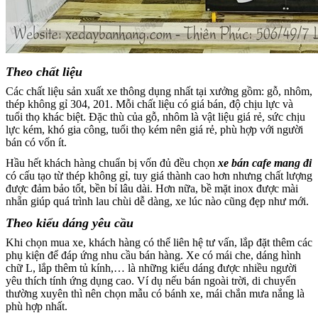
Theo chất liệu
Các chất liệu sản xuất xe thông dụng nhất tại xưởng gồm: gỗ, nhôm,
thép không gỉ 304, 201. Mỗi chất liệu có giá bán, độ chịu lực và
tuổi thọ khác biệt. Đặc thù của gỗ, nhôm là vật liệu giá rẻ, sức chịu
lực kém, khó gia công, tuổi thọ kém nên giá rẻ, phù hợp với người
bán có vốn ít.
Hầu hết khách hàng chuẩn bị vốn đủ đều chọn
xe bán cafe mang đi
có cấu tạo từ thép không gỉ, tuy giá thành cao hơn nhưng chất lượng
được đảm bảo tốt, bền bỉ lâu dài. Hơn nữa, bề mặt inox được mài
nhẵn giúp quá trình lau chùi dễ dàng, xe lúc nào cũng đẹp như mới.
Theo kiểu dáng yêu cầu
Khi chọn mua xe, khách hàng có thể liên hệ tư vấn, lắp đặt thêm các
phụ kiện để đáp ứng nhu cầu bán hàng. Xe có mái che, dáng hình
chữ L, lắp thêm tủ kính,… là những kiểu dáng được nhiều người
yêu thích tính ứng dụng cao. Ví dụ nếu bán ngoài trời, di chuyển
thường xuyên thì nên chọn mẫu có bánh xe, mái chắn mưa nắng là
phù hợp nhất.