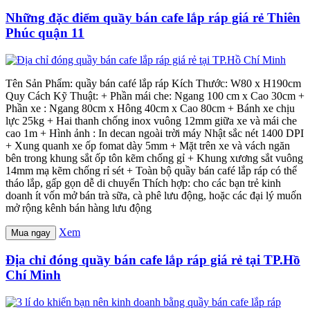
Những đặc điểm quầy bán cafe lắp ráp giá rẻ Thiên
Phúc quận 11
Tên Sản Phẩm: quầy bán café lắp ráp Kích Thước: W80 x H190cm
Quy Cách Kỹ Thuật: + Phần mái che: Ngang 100 cm x Cao 30cm +
Phần xe : Ngang 80cm x Hông 40cm x Cao 80cm + Bánh xe chịu
lực 25kg + Hai thanh chống inox vuông 12mm giữa xe và mái che
cao 1m + Hình ảnh : In decan ngoài trời máy Nhật sắc nét 1400 DPI
+ Xung quanh xe ốp fomat dày 5mm + Mặt trên xe và vách ngăn
bên trong khung sắt ốp tôn kẽm chống gỉ + Khung xương sắt vuông
14mm mạ kẽm chống rỉ sét + Toàn bộ quầy bán café lắp ráp có thể
tháo lắp, gấp gọn dễ di chuyển Thích hợp: cho các bạn trẻ kinh
doanh ít vốn mở bán trà sữa, cà phê lưu động, hoặc các đại lý muốn
mở rộng kênh bán hàng lưu động
Xem
Mua ngay
Địa chỉ đóng quầy bán cafe lắp ráp giá rẻ tại TP.Hồ
Chí Minh