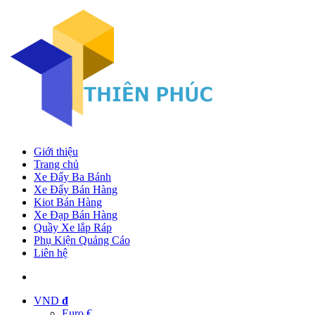
Giới thiệu
Trang chủ
Xe Đẩy Ba Bánh
Xe Đẩy Bán Hàng
Kiot Bán Hàng
Xe Đạp Bán Hàng
Quầy Xe lắp Ráp
Phụ Kiện Quảng Cáo
Liên hệ
VND
đ
Euro €