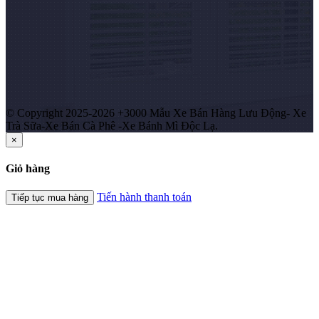
© Copyright 2025-2026 +3000 Mẫu Xe Bán Hàng Lưu Động- Xe
Trà Sữa-Xe Bán Cà Phê -Xe Bánh Mì Độc Lạ.
×
Giỏ hàng
Tiến hành thanh toán
Tiếp tục mua hàng