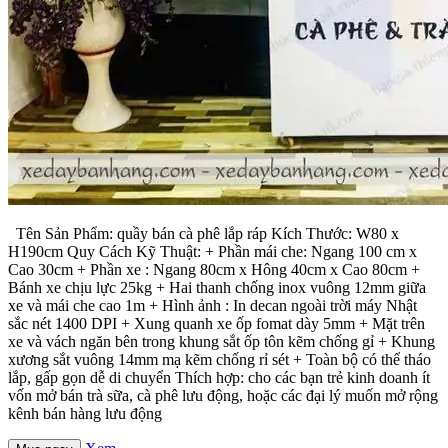
Tên Sản Phẩm: quầy bán cà phê lắp ráp Kích Thước: W80 x
H190cm Quy Cách Kỹ Thuật: + Phần mái che: Ngang 100 cm x
Cao 30cm + Phần xe : Ngang 80cm x Hông 40cm x Cao 80cm +
Bánh xe chịu lực 25kg + Hai thanh chống inox vuông 12mm giữa
xe và mái che cao 1m + Hình ảnh : In decan ngoài trời máy Nhật
sắc nét 1400 DPI + Xung quanh xe ốp fomat dày 5mm + Mặt trên
xe và vách ngăn bên trong khung sắt ốp tôn kẽm chống gỉ + Khung
xương sắt vuông 14mm mạ kẽm chống rỉ sét + Toàn bộ có thể tháo
lắp, gấp gọn dễ di chuyển Thích hợp: cho các bạn trẻ kinh doanh ít
vốn mở bán trà sữa, cà phê lưu động, hoặc các đại lý muốn mở rộng
kênh bán hàng lưu động