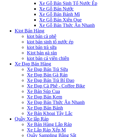
Xe Gỗ Bán Sinh Tố Nước Ép
Xe Gỗ Bán Nước
Xe Gỗ Bán Bánh Mì
Xe Gỗ Bán Xiên Que
Xe Gỗ Bán Thức Ăn Nhanh
Kiot Bán Hàng
kiot bán cà phê
kiot bán sinh tố nước ép
kiot bán trà sữa
Kiot bán gà rán
kiot bán cá viên chiên
Xe Đạp Bán Hàng
Xe Đạp Bán Trà Sữa
Xe Đạp Bán Gà Rán
Xe Đạp Bán Trà Bí Đao
Xe Đạp Cà Phê - Coffee Bike
Xe Bán Súp Cua
Xe Đạp Bán Kem
Xe Đạp Bán Thức Ăn Nhanh
Xe Đạp Bán Bánh
Xe Bán Khoai Tây Lắc
Quầy Xe lắp Ráp
Xe Bán Hàng Lắp Ráp
Xe Lắp Ráp Xếp M
Quầy Sampling Bằng Sắt