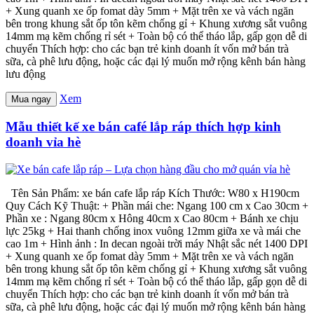
+ Xung quanh xe ốp fomat dày 5mm + Mặt trên xe và vách ngăn
bên trong khung sắt ốp tôn kẽm chống gỉ + Khung xương sắt vuông
14mm mạ kẽm chống rỉ sét + Toàn bộ có thể tháo lắp, gấp gọn dễ di
chuyển Thích hợp: cho các bạn trẻ kinh doanh ít vốn mở bán trà
sữa, cà phê lưu động, hoặc các đại lý muốn mở rộng kênh bán hàng
lưu động
Xem
Mua ngay
Mẫu thiết kế xe bán café lắp ráp thích hợp kinh
doanh vỉa hè
Tên Sản Phẩm: xe bán cafe lắp ráp Kích Thước: W80 x H190cm
Quy Cách Kỹ Thuật: + Phần mái che: Ngang 100 cm x Cao 30cm +
Phần xe : Ngang 80cm x Hông 40cm x Cao 80cm + Bánh xe chịu
lực 25kg + Hai thanh chống inox vuông 12mm giữa xe và mái che
cao 1m + Hình ảnh : In decan ngoài trời máy Nhật sắc nét 1400 DPI
+ Xung quanh xe ốp fomat dày 5mm + Mặt trên xe và vách ngăn
bên trong khung sắt ốp tôn kẽm chống gỉ + Khung xương sắt vuông
14mm mạ kẽm chống rỉ sét + Toàn bộ có thể tháo lắp, gấp gọn dễ di
chuyển Thích hợp: cho các bạn trẻ kinh doanh ít vốn mở bán trà
sữa, cà phê lưu động, hoặc các đại lý muốn mở rộng kênh bán hàng