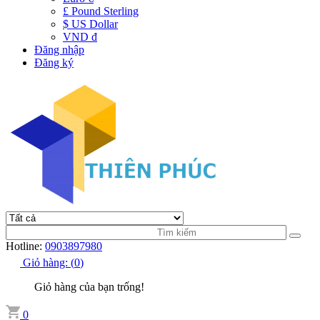
£ Pound Sterling
$ US Dollar
VND đ
Đăng nhập
Đăng ký
Hotline:
0903897980
Giỏ hàng:
(
0
)
Giỏ hàng của bạn trống!
0