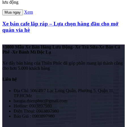
lưu động
Xem
Mua ngay
Xe bán cafe lắp ráp – Lựa chọn hàng đầu cho mở
quán vỉa hè
+3000 Mẫu Xe Bán Hàng Lưu Động- Xe Trà Sữa-Xe Bán Cà
Phê -Xe Bánh Mì Độc Lạ
Xe đẩy bán hàng của Thiên Phúc đã góp phần mang lại thành công
cho hơn 5.000 khách hàng
Liên hệ
Địa Chỉ: 506/49/7 Lạc Long Quân, Phường 5, Quận 11,
TP.HCMz
baogia.thienphuc@gmail.com
Hotline: 0903897980
Điện Thoại: 0903897980
Báo Giá : 0903897980