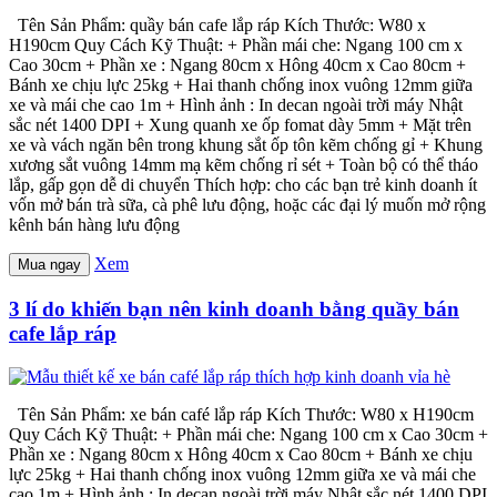
Tên Sản Phẩm: quầy bán cafe lắp ráp Kích Thước: W80 x
H190cm Quy Cách Kỹ Thuật: + Phần mái che: Ngang 100 cm x
Cao 30cm + Phần xe : Ngang 80cm x Hông 40cm x Cao 80cm +
Bánh xe chịu lực 25kg + Hai thanh chống inox vuông 12mm giữa
xe và mái che cao 1m + Hình ảnh : In decan ngoài trời máy Nhật
sắc nét 1400 DPI + Xung quanh xe ốp fomat dày 5mm + Mặt trên
xe và vách ngăn bên trong khung sắt ốp tôn kẽm chống gỉ + Khung
xương sắt vuông 14mm mạ kẽm chống rỉ sét + Toàn bộ có thể tháo
lắp, gấp gọn dễ di chuyển Thích hợp: cho các bạn trẻ kinh doanh ít
vốn mở bán trà sữa, cà phê lưu động, hoặc các đại lý muốn mở rộng
kênh bán hàng lưu động
Xem
Mua ngay
3 lí do khiến bạn nên kinh doanh bằng quầy bán
cafe lắp ráp
Tên Sản Phẩm: xe bán café lắp ráp Kích Thước: W80 x H190cm
Quy Cách Kỹ Thuật: + Phần mái che: Ngang 100 cm x Cao 30cm +
Phần xe : Ngang 80cm x Hông 40cm x Cao 80cm + Bánh xe chịu
lực 25kg + Hai thanh chống inox vuông 12mm giữa xe và mái che
cao 1m + Hình ảnh : In decan ngoài trời máy Nhật sắc nét 1400 DPI