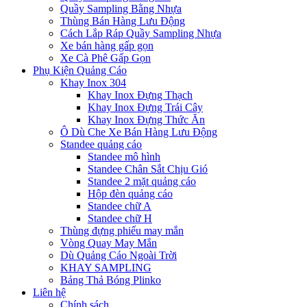
Quầy Sampling Bằng Nhựa
Thùng Bán Hàng Lưu Động
Cách Lắp Ráp Quầy Sampling Nhựa
Xe bán hàng gấp gọn
Xe Cà Phê Gấp Gọn
Phụ Kiện Quảng Cáo
Khay Inox 304
Khay Inox Đựng Thạch
Khay Inox Đựng Trái Cây
Khay Inox Đựng Thức Ăn
Ô Dù Che Xe Bán Hàng Lưu Động
Standee quảng cáo
Standee mô hình
Standee Chân Sắt Chịu Gió
Standee 2 mặt quảng cáo
Hộp đèn quảng cáo
Standee chữ A
Standee chữ H
Thùng đựng phiếu may mắn
Vòng Quay May Mắn
Dù Quảng Cáo Ngoài Trời
KHAY SAMPLING
Bảng Thả Bóng Plinko
Liên hệ
Chính sách