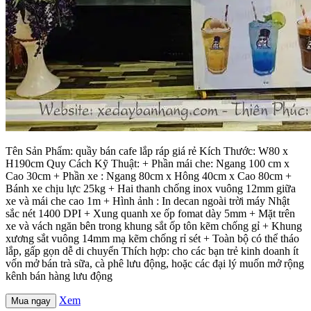
Tên Sản Phẩm: quầy bán cafe lắp ráp giá rẻ Kích Thước: W80 x
H190cm Quy Cách Kỹ Thuật: + Phần mái che: Ngang 100 cm x
Cao 30cm + Phần xe : Ngang 80cm x Hông 40cm x Cao 80cm +
Bánh xe chịu lực 25kg + Hai thanh chống inox vuông 12mm giữa
xe và mái che cao 1m + Hình ảnh : In decan ngoài trời máy Nhật
sắc nét 1400 DPI + Xung quanh xe ốp fomat dày 5mm + Mặt trên
xe và vách ngăn bên trong khung sắt ốp tôn kẽm chống gỉ + Khung
xương sắt vuông 14mm mạ kẽm chống rỉ sét + Toàn bộ có thể tháo
lắp, gấp gọn dễ di chuyển Thích hợp: cho các bạn trẻ kinh doanh ít
vốn mở bán trà sữa, cà phê lưu động, hoặc các đại lý muốn mở rộng
kênh bán hàng lưu động
Xem
Mua ngay