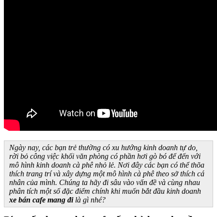
Ngày nay, các bạn trẻ thường có xu hướng kinh doanh tự do,
rời bỏ công việc khối văn phòng có phần hơi gò bó để đến với
mô hình kinh doanh cà phê nhỏ lẻ. Nơi đây các bạn có thể thõa
thích trang trí và xây dựng một mô hình cà phê theo sở thích cá
nhân của mình. Chúng ta hãy đi sâu vào vấn đề và cùng nhau
phân tích một số đặc điểm chính khi muốn bắt đầu kinh doanh
xe bán cafe mang đi
là gì nhé?