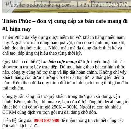
Thiên Phúc – đơn vị cung cấp xe bán cafe mang đi
#1 hiện nay
Thiên Phúc đã xây dựng được niềm tin với khách hàng nhiều năm
nay. Ngoài các mẫu dùng bán quà vặt, còn có xe bánh mì, bán xôi,
kinh doanh phở, cafe,… Nhiều mẫu mã đa dạng được thiết kế và
chế tạo, đáp ứng thị hiếu theo từng thời kỳ.
Quý khách có thể đặt
xe bán cafe mang đi
trực tuyến hoặc tới các
showroom trưng bày trực tiếp. Dù mua hàng theo bất cứ hình thức
nào, công ty cũng hỗ trợ ship và lắp đặt hoàn chỉnh. Không chỉ vậy,
khách hàng còn được hưởng CSBH dài hạn từ 12 tháng lên đến 6
năm. Kèm theo đó là quy trình đổi trả minh bạch trong thời gian đầu
trải nghiệm.
Công ty sẵn sàng hỗ trợ quý khách trong thời gian sử dụng, vận
hành. Bên cạnh đó, khi mua xe, bạn còn được tặng bộ decal trang trí
(thiết kế + thi công) trị giá 250K – 300K. Ngoài ra còn rất nhiều
CTKM cùng dịch vụ trọn gói ưu đãi đang chờ đón.
Liên hệ tổng đài
0903 897 980
để nhận thông tin chi tiết cùng các
đợt sale “kịch sàn”.