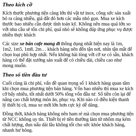
Theo kích cỡ
Kích thước phương tiện càng lớn thì vật tư inox, công sức sản xuất
bỏ ra càng nhiều, giá đắt đỏ hơn các mẫu nhỏ gọn. Mua xe kích
thước bao nhiêu cần được tính toán kỹ. Không nên mua quá lớn so
với nhu cầu sẽ tốn chi phí, quá nhỏ sẽ không đáp ứng phục vụ được
nhiều thực khách
Các size
xe bán cafe mang đi
thông dụng nhất hiện nay là 1m,
1m2, 1m5, 1m8, 2m… khách hàng nên đến tận nơi, nhìn tận mắt để
chọn loại phù hợp nhất. Nếu không hài lòng với cỡ xe có sẵn, khách
hàng có thể đặt xưởng sản xuất để có chiều dài, chiều cao như
mong muốn.
Theo số tiền đầu tư
Cuối cùng là chi phí, vấn đề quan trọng số 1 khách hàng quan tâm
khi chọn mua phương tiện bán hàng. Vốn bao nhiêu thì mua xe kích
cỡ bấy nhiêu, tốt nhất dưới 50% tổng vốn đầu tư. Số tiền còn lại để
nâng cao chất lượng món ăn, phục vụ. Khi nào có điều kiện thanh
lý thiết bị cũ, mua xe mới lớn hơn cực kỳ dễ dàng.
Đồng thời, khách hàng không nên ham rẻ mà chọn mua phương tiện
từ NCC không uy tín. Thiết bị rẻ tiền thường làm từ nhôm mạ kém
chất lượng, đun nấu dài lâu không tốt cho sức khỏe khách hàng,
nhanh hư hỏng.