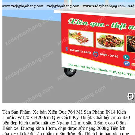
Tên Sản Phẩm: Xe bán Xiên Que 764 Mã Sản Phẩm: IN14 Kích
Thước: W120 x H200cm Quy Cách Kỹ Thuật: Chất liệu: inox 430
bền đẹp Kích thước mặt xe: Ngang 1.2 m x sâu 0.6m x cao 0.8m
Bánh xe: Đường kính 13cm, chịu được sức nặng 200kg Tiện ích
của xe: giá kệ để sản phẩm, ngăn đựng đồ Thích hợp bán xiên que