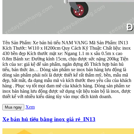
Tên Sản Phẩm: Xe bán hủ tiếu NAM VANG Mã Sản Phẩm: IN13
Kích Thước: W110 x H200cm Quy Cách Kỹ Thuật: Chất liệu: inox
430 bền đẹp Kích thước mặt xe: Ngang 1.1 m x sâu 0.5m x cao
0.8m Bánh xe: Đường kính 15cm, chịu được sức nặng 200kg Tiện
ích của xe: giá kệ để sản phẩm, ngăn đựng đồ Thích hợp bán hủ
tiếu, bán thức ăn… Dòng sản phẩm xe inox bán hàng lưu động là
dòng sản phẩm phải nói là được thiết kế rất thẩm mỹ, bền, mẫu mã
đẹp, bắt mắt, đa dạng mẫu mã và kích thước theo yêu cầu của khách
hàng . Phục vụ tốt mọi đam mê của khách hàng. Dòng sản phẩm xe
inox bán hàng lưu động được sử dụng vật liệu toàn bộ là inox, được
thiết kế với nhiều kiểu dáng tùy vào mục đích kinh doanh.
Xem
Mua ngay
Xe bán hủ tiếu bằng inox giá rẻ_IN13