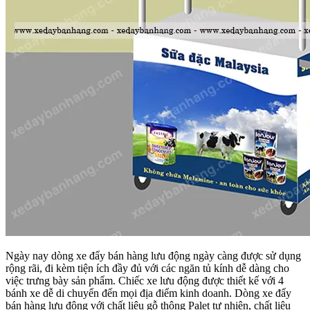
Ngày nay dòng xe đẩy bán hàng lưu động ngày càng được sử dụng
rộng rãi, đi kèm tiện ích đầy đủ với các ngăn tủ kính dễ dàng cho
việc trưng bày sản phẩm. Chiếc xe lưu động được thiết kế với 4
bánh xe dễ di chuyển đến mọi địa điểm kinh doanh. Dòng xe đẩy
bán hàng lưu động với chất liệu gỗ thông Palet tự nhiên, chất liệu