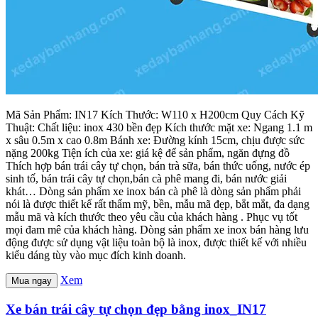
Mã Sản Phẩm: IN17 Kích Thước: W110 x H200cm Quy Cách Kỹ
Thuật: Chất liệu: inox 430 bền đẹp Kích thước mặt xe: Ngang 1.1 m
x sâu 0.5m x cao 0.8m Bánh xe: Đường kính 15cm, chịu được sức
nặng 200kg Tiện ích của xe: giá kệ để sản phẩm, ngăn đựng đồ
Thích hợp bán trái cây tự chọn, bán trà sữa, bán thức uống, nước ép
sinh tố, bán trái cây tự chọn,bán cà phê mang đi, bán nước giải
khát… Dòng sản phẩm xe inox bán cà phê là dòng sản phẩm phải
nói là được thiết kế rất thẩm mỹ, bền, mẫu mã đẹp, bắt mắt, đa dạng
mẫu mã và kích thước theo yêu cầu của khách hàng . Phục vụ tốt
mọi đam mê của khách hàng. Dòng sản phẩm xe inox bán hàng lưu
động được sử dụng vật liệu toàn bộ là inox, được thiết kế với nhiều
kiểu dáng tùy vào mục đích kinh doanh.
Xem
Mua ngay
Xe bán trái cây tự chọn đẹp bằng inox_IN17