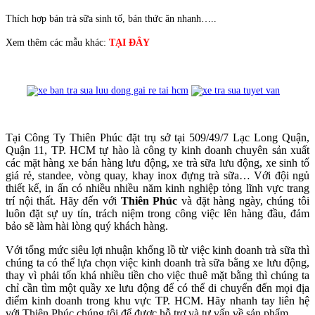
Thích hợp bán trà sữa sinh tố, bán thức ăn nhanh…..
Xem thêm các mẫu khác:
TẠI ĐÂY
Tại Công Ty Thiên Phúc đặt trụ sở tại 509/49/7 Lạc Long Quận,
Quận 11, TP. HCM tự hào là công ty kinh doanh chuyên sản xuất
các mặt hàng xe bán hàng lưu động, xe trà sữa lưu động, xe sinh tố
giá rẻ, standee, vòng quay, khay inox đựng trà sữa… Với đội ngủ
thiết kế, in ấn có nhiều nhiều năm kinh nghiệp tỏng lĩnh vực trang
trí nội thất. Hãy đến với
Thiên Phúc
và đặt hàng ngày, chúng tôi
luôn đặt sự uy tín, trách niệm trong công việc lên hàng đầu, đảm
bảo sẽ làm hài lòng quý khách hàng.
Với tổng mức siêu lợi nhuận khổng lồ từ việc kinh doanh trà sữa thì
chúng ta có thể lựa chọn việc kinh doanh trà sữa bằng xe lưu động,
thay vì phải tốn khá nhiều tiền cho việc thuê mặt bằng thì chúng ta
chỉ cần tìm một quầy xe lưu động để có thể di chuyển đến mọi địa
điểm kinh doanh trong khu vực TP. HCM. Hãy nhanh tay liên hệ
với Thiên Phúc chúng tôi để được hỗ trợ và tư vấn về sản phẩm.