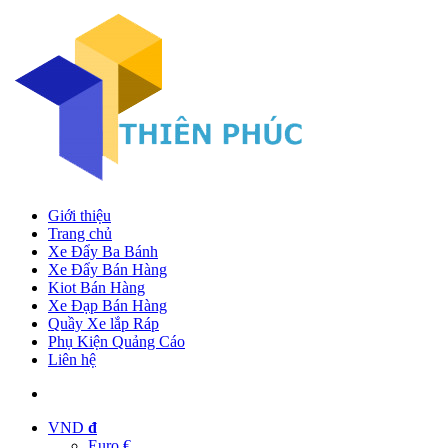
Giới thiệu
Trang chủ
Xe Đẩy Ba Bánh
Xe Đẩy Bán Hàng
Kiot Bán Hàng
Xe Đạp Bán Hàng
Quầy Xe lắp Ráp
Phụ Kiện Quảng Cáo
Liên hệ
VND
đ
Euro €