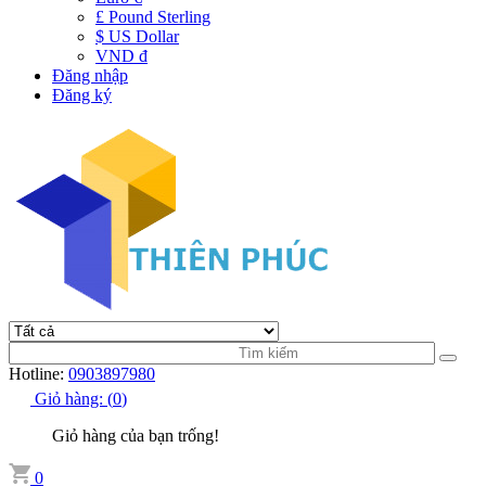
£ Pound Sterling
$ US Dollar
VND đ
Đăng nhập
Đăng ký
Hotline:
0903897980
Giỏ hàng:
(
0
)
Giỏ hàng của bạn trống!
0