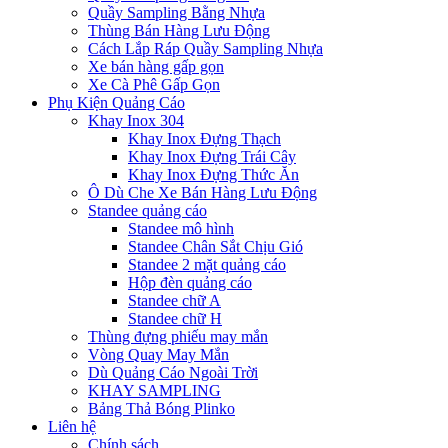
Quầy Sampling Bằng Nhựa
Thùng Bán Hàng Lưu Động
Cách Lắp Ráp Quầy Sampling Nhựa
Xe bán hàng gấp gọn
Xe Cà Phê Gấp Gọn
Phụ Kiện Quảng Cáo
Khay Inox 304
Khay Inox Đựng Thạch
Khay Inox Đựng Trái Cây
Khay Inox Đựng Thức Ăn
Ô Dù Che Xe Bán Hàng Lưu Động
Standee quảng cáo
Standee mô hình
Standee Chân Sắt Chịu Gió
Standee 2 mặt quảng cáo
Hộp đèn quảng cáo
Standee chữ A
Standee chữ H
Thùng đựng phiếu may mắn
Vòng Quay May Mắn
Dù Quảng Cáo Ngoài Trời
KHAY SAMPLING
Bảng Thả Bóng Plinko
Liên hệ
Chính sách