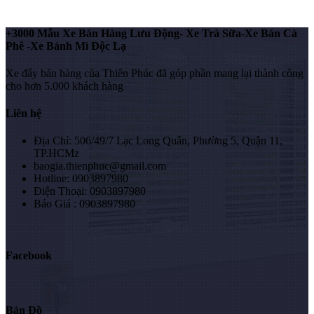
+3000 Mẫu Xe Bán Hàng Lưu Động- Xe Trà Sữa-Xe Bán Cà
Phê -Xe Bánh Mì Độc Lạ
Xe đẩy bán hàng của Thiên Phúc đã góp phần mang lại thành công
cho hơn 5.000 khách hàng
Liên hệ
Địa Chỉ: 506/49/7 Lạc Long Quân, Phường 5, Quận 11,
TP.HCMz
baogia.thienphuc@gmail.com
Hotline: 0903897980
Điện Thoại: 0903897980
Báo Giá : 0903897980
Facebook
Bản Đồ