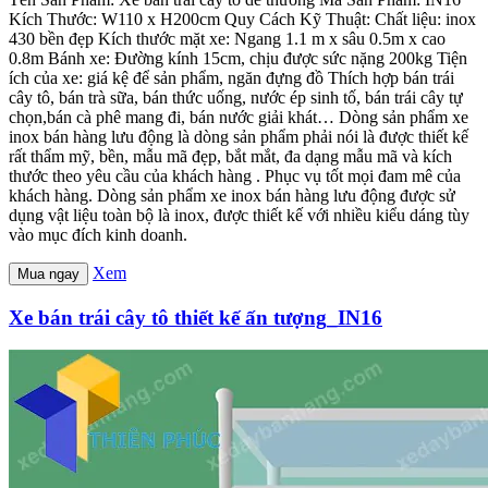
Kích Thước: W110 x H200cm Quy Cách Kỹ Thuật: Chất liệu: inox
430 bền đẹp Kích thước mặt xe: Ngang 1.1 m x sâu 0.5m x cao
0.8m Bánh xe: Đường kính 15cm, chịu được sức nặng 200kg Tiện
ích của xe: giá kệ để sản phẩm, ngăn đựng đồ Thích hợp bán trái
cây tô, bán trà sữa, bán thức uống, nước ép sinh tố, bán trái cây tự
chọn,bán cà phê mang đi, bán nước giải khát… Dòng sản phẩm xe
inox bán hàng lưu động là dòng sản phẩm phải nói là được thiết kế
rất thẩm mỹ, bền, mẫu mã đẹp, bắt mắt, đa dạng mẫu mã và kích
thước theo yêu cầu của khách hàng . Phục vụ tốt mọi đam mê của
khách hàng. Dòng sản phẩm xe inox bán hàng lưu động được sử
dụng vật liệu toàn bộ là inox, được thiết kế với nhiều kiểu dáng tùy
vào mục đích kinh doanh.
Xem
Mua ngay
Xe bán trái cây tô thiết kế ấn tượng_IN16