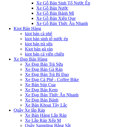
Xe Gỗ Bán Sinh Tố Nước Ép
Xe Gỗ Bán Nước
Xe Gỗ Bán Bánh Mì
Xe Gỗ Bán Xiên Que
Xe Gỗ Bán Thức Ăn Nhanh
Kiot Bán Hàng
kiot bán cà phê
kiot bán sinh tố nước ép
kiot bán trà sữa
Kiot bán gà rán
kiot bán cá viên chiên
Xe Đạp Bán Hàng
Xe Đạp Bán Trà Sữa
Xe Đạp Bán Gà Rán
Xe Đạp Bán Trà Bí Đao
Xe Đạp Cà Phê - Coffee Bike
Xe Bán Súp Cua
Xe Đạp Bán Kem
Xe Đạp Bán Thức Ăn Nhanh
Xe Đạp Bán Bánh
Xe Bán Khoai Tây Lắc
Quầy Xe lắp Ráp
Xe Bán Hàng Lắp Ráp
Xe Lắp Ráp Xếp M
Quầy Sampling Bằng Sắt