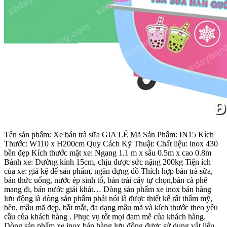
Tên sản phẩm: Xe bán trà sữa GIA LÊ Mã Sản Phẩm: IN15 Kích
Thước: W110 x H200cm Quy Cách Kỹ Thuật: Chất liệu: inox 430
bền đẹp Kích thước mặt xe: Ngang 1.1 m x sâu 0.5m x cao 0.8m
Bánh xe: Đường kính 15cm, chịu được sức nặng 200kg Tiện ích
của xe: giá kệ để sản phẩm, ngăn đựng đồ Thích hợp bán trà sữa,
bán thức uống, nước ép sinh tố, bán trái cây tự chọn,bán cà phê
mang đi, bán nước giải khát… Dòng sản phẩm xe inox bán hàng
lưu động là dòng sản phẩm phải nói là được thiết kế rất thẩm mỹ,
bền, mẫu mã đẹp, bắt mắt, đa dạng mẫu mã và kích thước theo yêu
cầu của khách hàng . Phục vụ tốt mọi đam mê của khách hàng.
Dòng sản phẩm xe inox bán hàng lưu động được sử dụng vật liệu