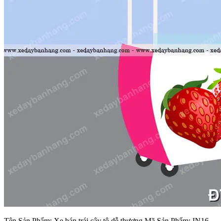
Tên Sản Phẩm: Xe bán trái cây tô dễ thương Mã Sản Phẩm: IN16