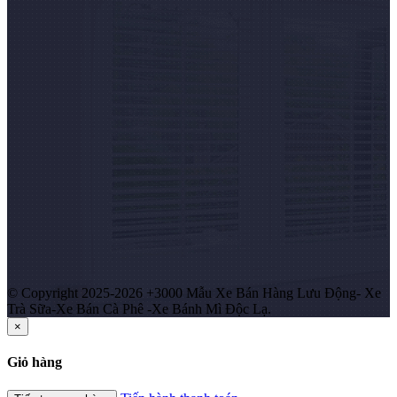
© Copyright 2025-2026 +3000 Mẫu Xe Bán Hàng Lưu Động- Xe
Trà Sữa-Xe Bán Cà Phê -Xe Bánh Mì Độc Lạ.
×
Giỏ hàng