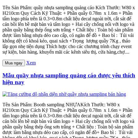
Tên Sản Phẩm: quầy nhựa sampling quảng cáo Kích Thước: W80 x
H210cm Quy Cách Kỹ Thuật: + Phần quầy 0.78m x 1.6m + Phần
tấm logo phía trên là 0.3×0.8m chất liệu decal ngoài trời, cắt sát để
cán bồi lên bề mặt bàn và tấm logo + Hai cây chống nối với logo và
phần quầy bằng thép ống sơn trắng + Chất liệu : Toàn bộ sản phẩm
được làm bằng nhựa dẻo cao cấp, có ngăn để đồ + Bao bì : Túi vải
không dệt có khoá kéo, quai xách +Trọng lượng quầy 7Kg , tháo
lắp gọn nhẹ tiện dụng Thích hợp: cho các chương trình chạy event
sự kiện, bán hàng, khuyến mãi các kênh siêu thị, cửa hàng,chợ....
Xem
Mua ngay
Mẫu quầy nhựa sampling quảng cáo được yêu thích
hiện nay
Tên Sản Phẩm: Booth sampling NHỰAKích Thước: W80 x
H210cm Quy Cách Kỹ Thuật: + Phần quầy 0.78m x 1.6m + Phần
tấm logo phía trên là 0.3×0.8m chất liệu decal ngoài trời, cắt sát để
cán bồi lên bề mặt bàn và tấm logo + Hai cây chống nối với logo và
phần quầy bằng thép ống sơn trắng + Chất liệu : Toàn bộ sản phẩm
được làm bằng nhựa dẻo cao cấp, có ngăn để đồ+ Bao bì : Túi vải
không dệt có khoá kéo, quai xách +Trọng lượng quầy 7Kg , tháo