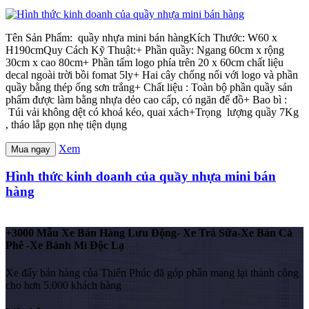
Tên Sản Phẩm: quầy nhựa mini bán hàngKích Thước: W60 x
H190cmQuy Cách Kỹ Thuật:+ Phần quầy: Ngang 60cm x rộng
30cm x cao 80cm+ Phần tấm logo phía trên 20 x 60cm chất liệu
decal ngoài trời bồi fomat 5ly+ Hai cây chống nối với logo và phần
quầy bằng thép ống sơn trắng+ Chất liệu : Toàn bộ phần quầy sản
phẩm được làm bằng nhựa dẻo cao cấp, có ngăn để đồ+ Bao bì :
Túi vải không dệt có khoá kéo, quai xách+Trọng lượng quầy 7Kg
, tháo lắp gọn nhẹ tiện dụng
Xem
Mua ngay
Hình thức kinh doanh của quầy nhựa mini bán
hàng
+3000 Mẫu Xe Bán Hàng Lưu Động- Xe Trà Sữa-Xe Bán Cà
Phê -Xe Bánh Mì Độc Lạ
Xe đẩy bán hàng của Thiên Phúc đã góp phần mang lại thành công
cho hơn 5.000 khách hàng