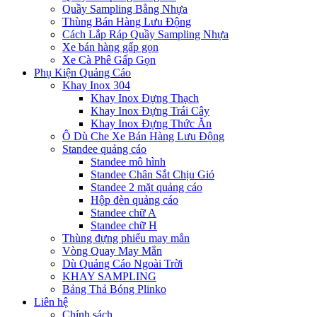
Quầy Sampling Bằng Nhựa
Thùng Bán Hàng Lưu Động
Cách Lắp Ráp Quầy Sampling Nhựa
Xe bán hàng gấp gọn
Xe Cà Phê Gấp Gọn
Phụ Kiện Quảng Cáo
Khay Inox 304
Khay Inox Đựng Thạch
Khay Inox Đựng Trái Cây
Khay Inox Đựng Thức Ăn
Ô Dù Che Xe Bán Hàng Lưu Động
Standee quảng cáo
Standee mô hình
Standee Chân Sắt Chịu Gió
Standee 2 mặt quảng cáo
Hộp đèn quảng cáo
Standee chữ A
Standee chữ H
Thùng đựng phiếu may mắn
Vòng Quay May Mắn
Dù Quảng Cáo Ngoài Trời
KHAY SAMPLING
Bảng Thả Bóng Plinko
Liên hệ
Chính sách