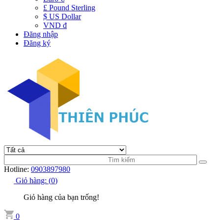
£ Pound Sterling
$ US Dollar
VND đ
Đăng nhập
Đăng ký
Hotline:
0903897980
Giỏ hàng:
(
0
)
Giỏ hàng của bạn trống!
0