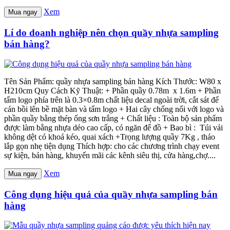
Xem
Mua ngay
Lí do doanh nghiệp nên chọn quầy nhựa sampling
bán hàng?
Tên Sản Phẩm: quầy nhựa sampling bán hàng Kích Thước: W80 x
H210cm Quy Cách Kỹ Thuật: + Phần quầy 0.78m x 1.6m + Phần
tấm logo phía trên là 0.3×0.8m chất liệu decal ngoài trời, cắt sát để
cán bồi lên bề mặt bàn và tấm logo + Hai cây chống nối với logo và
phần quầy bằng thép ống sơn trắng + Chất liệu : Toàn bộ sản phẩm
được làm bằng nhựa dẻo cao cấp, có ngăn để đồ + Bao bì : Túi vải
không dệt có khoá kéo, quai xách +Trọng lượng quầy 7Kg , tháo
lắp gọn nhẹ tiện dụng Thích hợp: cho các chương trình chạy event
sự kiện, bán hàng, khuyến mãi các kênh siêu thị, cửa hàng,chợ....
Xem
Mua ngay
Công dụng hiệu quả của quầy nhựa sampling bán
hàng