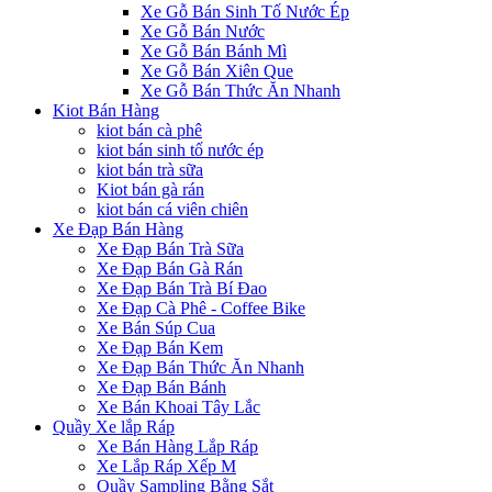
Xe Gỗ Bán Sinh Tố Nước Ép
Xe Gỗ Bán Nước
Xe Gỗ Bán Bánh Mì
Xe Gỗ Bán Xiên Que
Xe Gỗ Bán Thức Ăn Nhanh
Kiot Bán Hàng
kiot bán cà phê
kiot bán sinh tố nước ép
kiot bán trà sữa
Kiot bán gà rán
kiot bán cá viên chiên
Xe Đạp Bán Hàng
Xe Đạp Bán Trà Sữa
Xe Đạp Bán Gà Rán
Xe Đạp Bán Trà Bí Đao
Xe Đạp Cà Phê - Coffee Bike
Xe Bán Súp Cua
Xe Đạp Bán Kem
Xe Đạp Bán Thức Ăn Nhanh
Xe Đạp Bán Bánh
Xe Bán Khoai Tây Lắc
Quầy Xe lắp Ráp
Xe Bán Hàng Lắp Ráp
Xe Lắp Ráp Xếp M
Quầy Sampling Bằng Sắt