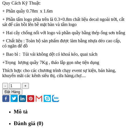
Quy Cách Kỹ Thuật:
+ Phần quầy 0.78m x 1.6m
+ Phần tấm logo phía trên là 0.3×0.8m chất liệu decal ngoài trời, cắt
sát để cán bồi lên bề mặt bàn và tấm logo
+ Hai cây chống nối với logo và phần quầy bằng thép ống sơn trắng
+ Chất liệu : Toàn bộ sản phẩm được làm bằng nhựa dẻo cao cấp,
có ngăn để đồ
+ Bao bì : Túi vải không dệt có khoá kéo, quai xách
+Trọng lượng quầy 7Kg , tháo lắp gọn nhẹ tiện dụng
Thích hợp: cho các chương trình chạy event sự kiện, bán hàng,
khuyến mãi các kênh siêu thị, cửa hàng,chợ....
-
+
Đặt Hàng
Mô tả
Đánh giá (0)