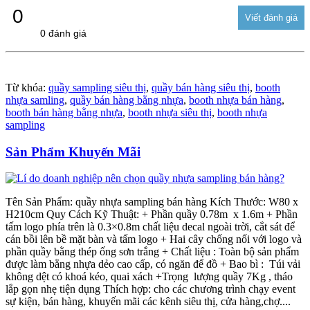
0
0 đánh giá
Từ khóa:
quầy sampling siêu thị
,
quầy bán hàng siêu thị
,
booth
nhựa samling
,
quầy bán hàng bằng nhựa
,
booth nhựa bán hàng
,
booth bán hàng bằng nhựa
,
booth nhựa siêu thị
,
booth nhựa
sampling
Sản Phẩm Khuyến Mãi
Tên Sản Phẩm: quầy nhựa sampling bán hàng Kích Thước: W80 x
H210cm Quy Cách Kỹ Thuật: + Phần quầy 0.78m x 1.6m + Phần
tấm logo phía trên là 0.3×0.8m chất liệu decal ngoài trời, cắt sát để
cán bồi lên bề mặt bàn và tấm logo + Hai cây chống nối với logo và
phần quầy bằng thép ống sơn trắng + Chất liệu : Toàn bộ sản phẩm
được làm bằng nhựa dẻo cao cấp, có ngăn để đồ + Bao bì : Túi vải
không dệt có khoá kéo, quai xách +Trọng lượng quầy 7Kg , tháo
lắp gọn nhẹ tiện dụng Thích hợp: cho các chương trình chạy event
sự kiện, bán hàng, khuyến mãi các kênh siêu thị, cửa hàng,chợ....