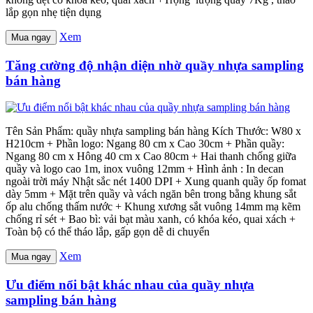
lắp gọn nhẹ tiện dụng
Xem
Mua ngay
Tăng cường độ nhận diện nhờ quầy nhựa sampling
bán hàng
Tên Sản Phẩm: quầy nhựa sampling bán hàng Kích Thước: W80 x
H210cm + Phần logo: Ngang 80 cm x Cao 30cm + Phần quầy:
Ngang 80 cm x Hông 40 cm x Cao 80cm + Hai thanh chống giữa
quầy và logo cao 1m, inox vuông 12mm + Hình ảnh : In decan
ngoài trời máy Nhật sắc nét 1400 DPI + Xung quanh quầy ốp fomat
dày 5mm + Mặt trên quầy và vách ngăn bên trong bằng khung sắt
ốp alu chống thấm nước + Khung xương sắt vuông 14mm mạ kẽm
chống rỉ sét + Bao bì: vải bạt màu xanh, có khóa kéo, quai xách +
Toàn bộ có thể tháo lắp, gấp gọn dễ di chuyển
Xem
Mua ngay
Ưu điểm nổi bật khác nhau của quầy nhựa
sampling bán hàng