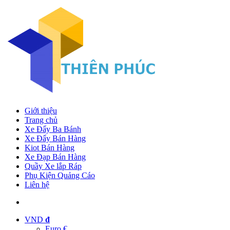
Giới thiệu
Trang chủ
Xe Đẩy Ba Bánh
Xe Đẩy Bán Hàng
Kiot Bán Hàng
Xe Đạp Bán Hàng
Quầy Xe lắp Ráp
Phụ Kiện Quảng Cáo
Liên hệ
VND
đ
Euro €