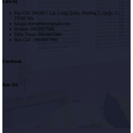
Liên hệ
Địa Chỉ: 506/49/7 Lạc Long Quân, Phường 5, Quận 11,
TP.HCMz
baogia.thienphuc@gmail.com
Hotline: 0903897980
Điện Thoại: 0903897980
Báo Giá : 0903897980
Facebook
Bản Đồ