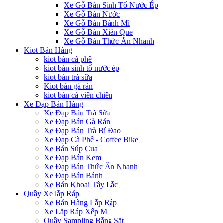
Xe Gỗ Bán Sinh Tố Nước Ép
Xe Gỗ Bán Nước
Xe Gỗ Bán Bánh Mì
Xe Gỗ Bán Xiên Que
Xe Gỗ Bán Thức Ăn Nhanh
Kiot Bán Hàng
kiot bán cà phê
kiot bán sinh tố nước ép
kiot bán trà sữa
Kiot bán gà rán
kiot bán cá viên chiên
Xe Đạp Bán Hàng
Xe Đạp Bán Trà Sữa
Xe Đạp Bán Gà Rán
Xe Đạp Bán Trà Bí Đao
Xe Đạp Cà Phê - Coffee Bike
Xe Bán Súp Cua
Xe Đạp Bán Kem
Xe Đạp Bán Thức Ăn Nhanh
Xe Đạp Bán Bánh
Xe Bán Khoai Tây Lắc
Quầy Xe lắp Ráp
Xe Bán Hàng Lắp Ráp
Xe Lắp Ráp Xếp M
Quầy Sampling Bằng Sắt