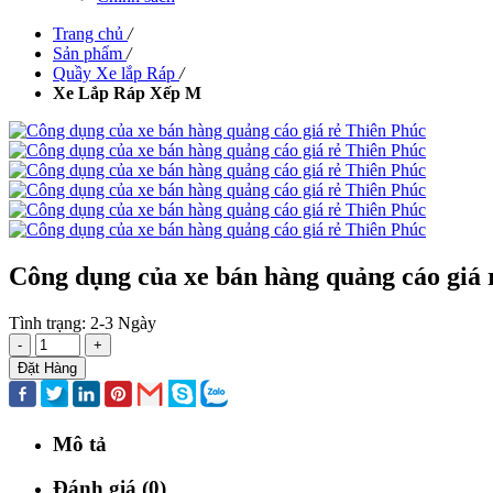
Trang chủ
/
Sản phẩm
/
Quầy Xe lắp Ráp
/
Xe Lắp Ráp Xếp M
Công dụng của xe bán hàng quảng cáo giá 
Tình trạng:
2-3 Ngày
-
+
Đặt Hàng
Mô tả
Đánh giá (0)