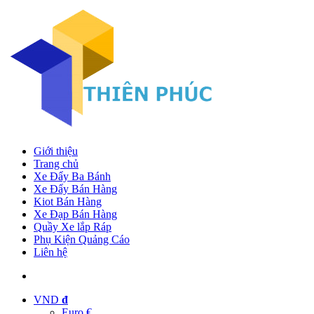
Giới thiệu
Trang chủ
Xe Đẩy Ba Bánh
Xe Đẩy Bán Hàng
Kiot Bán Hàng
Xe Đạp Bán Hàng
Quầy Xe lắp Ráp
Phụ Kiện Quảng Cáo
Liên hệ
VND
đ
Euro €