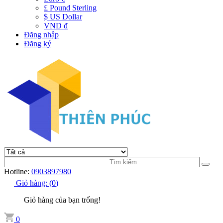
£ Pound Sterling
$ US Dollar
VND đ
Đăng nhập
Đăng ký
Hotline:
0903897980
Giỏ hàng:
(
0
)
Giỏ hàng của bạn trống!
0