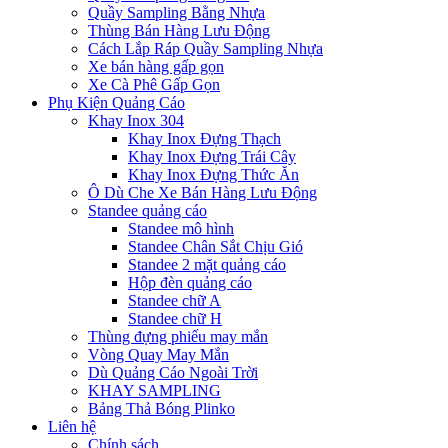
Quầy Sampling Bằng Nhựa
Thùng Bán Hàng Lưu Động
Cách Lắp Ráp Quầy Sampling Nhựa
Xe bán hàng gấp gọn
Xe Cà Phê Gấp Gọn
Phụ Kiện Quảng Cáo
Khay Inox 304
Khay Inox Đựng Thạch
Khay Inox Đựng Trái Cây
Khay Inox Đựng Thức Ăn
Ô Dù Che Xe Bán Hàng Lưu Động
Standee quảng cáo
Standee mô hình
Standee Chân Sắt Chịu Gió
Standee 2 mặt quảng cáo
Hộp đèn quảng cáo
Standee chữ A
Standee chữ H
Thùng đựng phiếu may mắn
Vòng Quay May Mắn
Dù Quảng Cáo Ngoài Trời
KHAY SAMPLING
Bảng Thả Bóng Plinko
Liên hệ
Chính sách