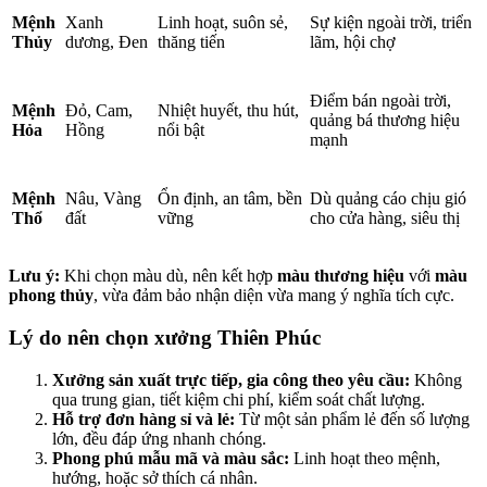
Mệnh
Xanh
Linh hoạt, suôn sẻ,
Sự kiện ngoài trời, triển
Thủy
dương, Đen
thăng tiến
lãm, hội chợ
Điểm bán ngoài trời,
Mệnh
Đỏ, Cam,
Nhiệt huyết, thu hút,
quảng bá thương hiệu
Hỏa
Hồng
nổi bật
mạnh
Mệnh
Nâu, Vàng
Ổn định, an tâm, bền
Dù quảng cáo chịu gió
Thổ
đất
vững
cho cửa hàng, siêu thị
Lưu ý:
Khi chọn màu dù, nên kết hợp
màu thương hiệu
với
màu
phong thủy
, vừa đảm bảo nhận diện vừa mang ý nghĩa tích cực.
Lý do nên chọn xưởng Thiên Phúc
Xưởng sản xuất trực tiếp, gia công theo yêu cầu:
Không
qua trung gian, tiết kiệm chi phí, kiểm soát chất lượng.
Hỗ trợ đơn hàng sỉ và lẻ:
Từ một sản phẩm lẻ đến số lượng
lớn, đều đáp ứng nhanh chóng.
Phong phú mẫu mã và màu sắc:
Linh hoạt theo mệnh,
hướng, hoặc sở thích cá nhân.