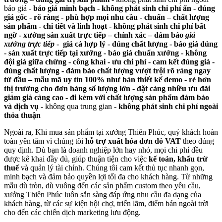
báo giá -
báo giá minh bạch - không phát sinh chi phí ẩn - đúng
giá gốc - rõ ràng -
phù hợp mọi nhu cầu - chuẩn – chất lượng
sản phẩm - chi tiết và linh hoạt - không phát sinh chi phí bất
ngờ - xưởng sản xuất trực tiếp – chính xác – đảm bảo
giá
xưởng trực tiếp
- giá cả hợp lý - đúng chất lượng - báo giá đúng
-
sản xuất trực tiếp tại xưởng - báo giá chuẩn xưởng - không
đội giá giữa chừng - công khai - ưu chi phí - cam kết đúng giá -
đúng chất lượng - đảm bảo chất lượng vượt trội rõ ràng ngay
từ đầu – mẫu mã uy tín 100% như bản thiết kế demo - rẻ hơn
thị trường cho đơn hàng số lượng lớn - đặt càng nhiều ưu đãi
giảm giá càng cao - đi kèm với chất lượng sản phẩm
đảm bảo
và dịch vụ
- không qua trung gian -
không phát sinh chi phí ngoài
thỏa thuận
Ngoài ra, Khi mua sản phẩm tại xưởng Thiên Phúc, quý khách hoàn
toàn yên tâm vì chúng tôi
hỗ trợ xuất hóa đơn đỏ VAT
theo đúng
quy định. Dù bạn là doanh nghiệp lớn hay nhỏ, mọi chi phí đều
được kê khai đầy đủ, giúp thuận tiện cho việc
kế toán, khấu trừ
thuế
và quản lý tài chính. Chúng tôi cam kết thủ tục nhanh gọn,
minh bạch và đảm bảo quyền lợi tối đa cho khách hàng. Từ những
mẫu dù tròn, dù vuông đến các sản phẩm custom theo yêu cầu,
xưởng Thiên Phúc luôn sẵn sàng đáp ứng nhu cầu đa dạng của
khách hàng, từ các sự kiện hội chợ, triển lãm, điểm bán ngoài trời
cho đến các chiến dịch marketing lưu động.