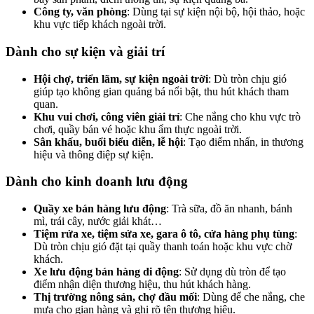
Công ty, văn phòng
: Dùng tại sự kiện nội bộ, hội thảo, hoặc
khu vực tiếp khách ngoài trời.
Dành cho sự kiện và giải trí
Hội chợ, triển lãm, sự kiện ngoài trời
: Dù tròn chịu gió
giúp tạo không gian quảng bá nổi bật, thu hút khách tham
quan.
Khu vui chơi, công viên giải trí
: Che nắng cho khu vực trò
chơi, quầy bán vé hoặc khu ẩm thực ngoài trời.
Sân khấu, buổi biểu diễn, lễ hội
: Tạo điểm nhấn, in thương
hiệu và thông điệp sự kiện.
Dành cho kinh doanh lưu động
Quầy xe bán hàng lưu động
: Trà sữa, đồ ăn nhanh, bánh
mì, trái cây, nước giải khát…
Tiệm rửa xe, tiệm sửa xe, gara ô tô, cửa hàng phụ tùng
:
Dù tròn chịu gió đặt tại quầy thanh toán hoặc khu vực chờ
khách.
Xe lưu động bán hàng di động
: Sử dụng dù tròn để tạo
điểm nhận diện thương hiệu, thu hút khách hàng.
Thị trường nông sản, chợ đầu mối
: Dùng để che nắng, che
mưa cho gian hàng và ghi rõ tên thương hiệu.