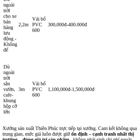
ngoài
trời
cho xe
Vải bố
bán
2,2m
PVC
300,000đ-400.000đ
hàng
600
lưu
động -
Không
đế
Dù
ngoài
trời
sân
Vải bố
vườn,
3m
PVC
1,100,000đ-1,500,000đ
cafe-
600
khung
hộp cỡ
lớn
Xưởng sản xuất Thiên Phúc trực tiếp tại xưởng. Cam kết không qua
trung gian, mức giá luôn được giữ
ổn định – cạnh tranh nhất thị
trường – đúng giá trị sản phẩm -
không phát sinh chi phí ngoài