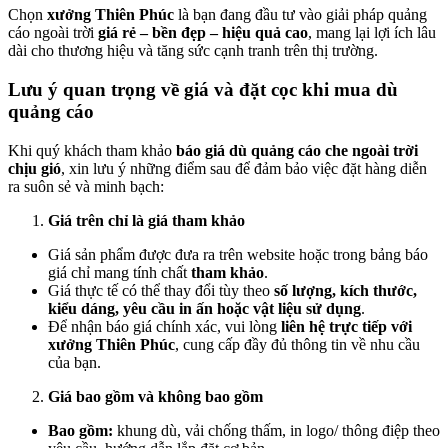
Chọn
xưởng Thiên Phúc
là bạn đang đầu tư vào giải pháp quảng
cáo ngoài trời
giá rẻ – bền đẹp – hiệu quả cao
, mang lại lợi ích lâu
dài cho thương hiệu và tăng sức cạnh tranh trên thị trường.
Lưu ý quan trọng về giá và đặt cọc khi mua dù
quảng cáo
Khi quý khách tham khảo
báo giá dù quảng cáo che ngoài trời
chịu gió
, xin lưu ý những điểm sau để đảm bảo việc đặt hàng diễn
ra suôn sẻ và minh bạch:
Giá trên chỉ là giá tham khảo
Giá sản phẩm được đưa ra trên website hoặc trong bảng báo
giá chỉ mang tính chất
tham khảo
.
Giá thực tế có thể thay đổi tùy theo
số lượng, kích thước,
kiểu dáng, yêu cầu in ấn hoặc vật liệu sử dụng
.
Để nhận báo giá chính xác, vui lòng
liên hệ trực tiếp với
xưởng Thiên Phúc
, cung cấp đầy đủ thông tin về nhu cầu
của bạn.
Giá bao gồm và không bao gồm
Bao gồm:
khung dù, vải chống thấm, in logo/ thông điệp theo