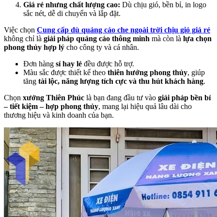
Giá rẻ nhưng chất lượng cao:
Dù chịu gió, bền bỉ, in logo
sắc nét, dễ di chuyển và lắp đặt.
Việc chọn
Cung cấp dù quảng cáo che ngoài trời chịu gió giá rẻ
không chỉ là
giải pháp quảng cáo thông minh
mà còn là
lựa chọn
phong thủy hợp lý
cho công ty và cá nhân.
Đơn hàng
sỉ hay lẻ
đều được hỗ trợ.
Màu sắc được thiết kế theo
thiên hướng phong thủy
, giúp
tăng
tài lộc, năng lượng tích cực và thu hút khách hàng
.
Chọn
xưởng Thiên Phúc
là bạn đang đầu tư vào
giải pháp bền bỉ
– tiết kiệm – hợp phong thủy
, mang lại hiệu quả lâu dài cho
thương hiệu và kinh doanh của bạn.