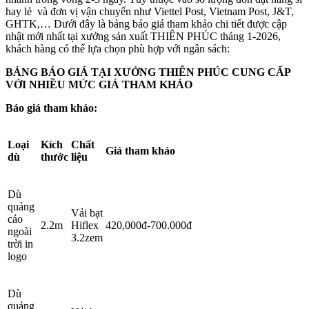
hay lẻ và đơn vị vận chuyển như Viettel Post, Vietnam Post, J&T,
GHTK,… Dưới đây là bảng báo giá tham khảo chi tiết được cập
nhật mới nhất tại xưởng sản xuất THIÊN PHÚC tháng 1-2026,
khách hàng có thể lựa chọn phù hợp với ngân sách:
BẢNG BÁO GIÁ TẠI XƯỞNG THIÊN PHÚC CUNG CẤP
VỚI NHIỀU MỨC GIÁ THAM KHẢO
Báo giá tham khảo:
Loại
Kích
Chất
Giá tham khảo
dù
thước
liệu
Dù
quảng
Vải bạt
cáo
2.2m
Hiflex
420,000đ-700.000đ
ngoài
3.2zem
trời in
logo
Dù
quảng