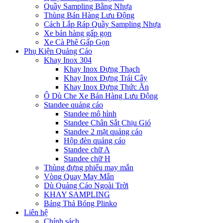
Quầy Sampling Bằng Nhựa
Thùng Bán Hàng Lưu Động
Cách Lắp Ráp Quầy Sampling Nhựa
Xe bán hàng gấp gọn
Xe Cà Phê Gấp Gọn
Phụ Kiện Quảng Cáo
Khay Inox 304
Khay Inox Đựng Thạch
Khay Inox Đựng Trái Cây
Khay Inox Đựng Thức Ăn
Ô Dù Che Xe Bán Hàng Lưu Động
Standee quảng cáo
Standee mô hình
Standee Chân Sắt Chịu Gió
Standee 2 mặt quảng cáo
Hộp đèn quảng cáo
Standee chữ A
Standee chữ H
Thùng đựng phiếu may mắn
Vòng Quay May Mắn
Dù Quảng Cáo Ngoài Trời
KHAY SAMPLING
Bảng Thả Bóng Plinko
Liên hệ
Chính sách