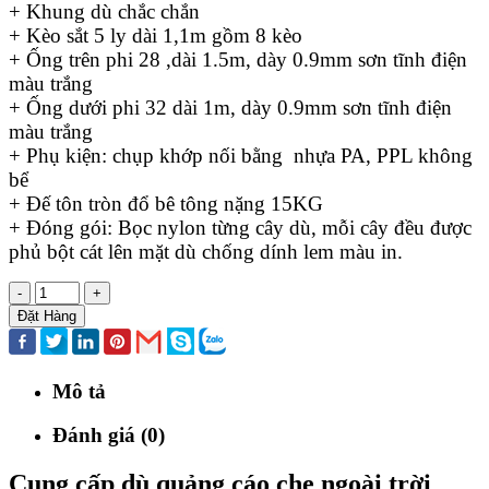
+ Khung dù chắc chắn
+ Kèo sắt 5 ly dài 1,1m gồm 8 kèo
+ Ống trên phi 28 ,dài 1.5m, dày 0.9mm sơn tĩnh điện
màu trắng
+ Ống dưới phi 32 dài 1m, dày 0.9mm sơn tĩnh điện
màu trắng
+ Phụ kiện: chụp khớp nối bằng nhựa PA, PPL không
bể
+ Đế tôn tròn đổ bê tông nặng 15KG
+ Đóng gói: Bọc nylon từng cây dù, mỗi cây đều được
phủ bột cát lên mặt dù chống dính lem màu in.
-
+
Đặt Hàng
Mô tả
Đánh giá (0)
Cung cấp dù quảng cáo che ngoài trời