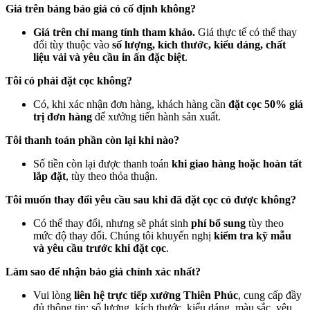
Giá trên bảng báo giá có cố định không?
Giá trên chỉ mang tính tham khảo.
Giá thực tế có thể thay
đổi tùy thuộc vào
số lượng, kích thước, kiểu dáng, chất
liệu vải và yêu cầu in ấn đặc biệt
.
Tôi có phải đặt cọc không?
Có, khi xác nhận đơn hàng, khách hàng cần
đặt cọc 50% giá
trị đơn hàng
để xưởng tiến hành sản xuất.
Tôi thanh toán phần còn lại khi nào?
Số tiền còn lại được thanh toán
khi giao hàng hoặc hoàn tất
lắp đặt
, tùy theo thỏa thuận.
Tôi muốn thay đổi yêu cầu sau khi đã đặt cọc có được không?
Có thể thay đổi, nhưng sẽ phát sinh
phí bổ sung
tùy theo
mức độ thay đổi. Chúng tôi khuyến nghị
kiểm tra kỹ mẫu
và yêu cầu trước khi đặt cọc
.
Làm sao để nhận báo giá chính xác nhất?
Vui lòng
liên hệ trực tiếp xưởng Thiên Phúc
, cung cấp đầy
đủ thông tin: số lượng, kích thước, kiểu dáng, màu sắc, yêu