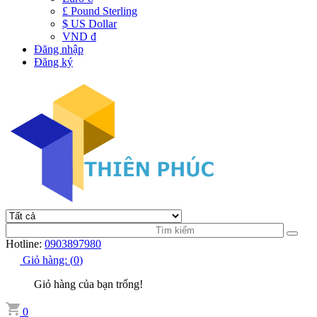
£ Pound Sterling
$ US Dollar
VND đ
Đăng nhập
Đăng ký
Hotline:
0903897980
Giỏ hàng:
(
0
)
Giỏ hàng của bạn trống!
0