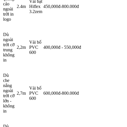
Vải bạt
cáo
2.4m
Hiflex
450,000đ-800.000đ
ngoài
3.2zem
trời in
logo
Dù
ngoài
Vải bố
trời cỡ
2,2m
PVC
400,000đ - 550,000đ
trung
600
không
in
Dù
che
nắng
Vải bố
ngoài
2,7m
PVC
600,000đ-800.000đ
trời cỡ
600
lớn -
không
in
Dù