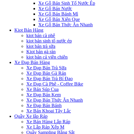
Xe Gỗ Bán Sinh Tố Nước Ép
Xe Gỗ Bán Nước
Xe Gỗ Bán Bánh Mì
Xe Gỗ Bán Xiên Que
Xe Gỗ Bán Thức Ăn Nhanh
Kiot Bán Hàng
kiot bán cà phê
kiot bán sinh tố nước ép
kiot bán trà sữa
Kiot bán gà rán
kiot bán cá viên chiên
Xe Đạp Bán Hàng
Xe Đạp Bán Trà Sữa
Xe Đạp Bán Gà Rán
Xe Đạp Bán Trà Bí Đao
Xe Đạp Cà Phê - Coffee Bike
Xe Bán Súp Cua
Xe Đạp Bán Kem
Xe Đạp Bán Thức Ăn Nhanh
Xe Đạp Bán Bánh
Xe Bán Khoai Tây Lắc
Quầy Xe lắp Ráp
Xe Bán Hàng Lắp Ráp
Xe Lắp Ráp Xếp M
Quầy Sampling Bằng Sắt