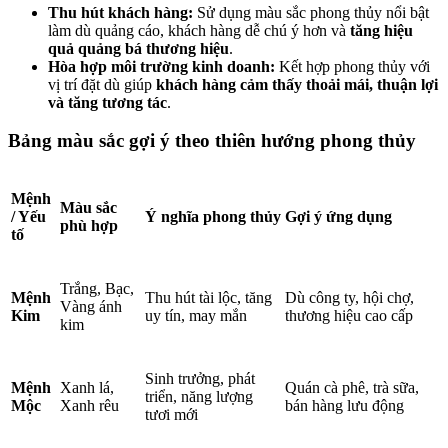
Thu hút khách hàng:
Sử dụng màu sắc phong thủy nổi bật
làm dù quảng cáo, khách hàng dễ chú ý hơn và
tăng hiệu
quả quảng bá thương hiệu
.
Hòa hợp môi trường kinh doanh:
Kết hợp phong thủy với
vị trí đặt dù giúp
khách hàng cảm thấy thoải mái, thuận lợi
và tăng tương tác
.
Bảng màu sắc gợi ý theo thiên hướng phong thủy
Mệnh
Màu sắc
/ Yếu
Ý nghĩa phong thủy
Gợi ý ứng dụng
phù hợp
tố
Trắng, Bạc,
Mệnh
Thu hút tài lộc, tăng
Dù công ty, hội chợ,
Vàng ánh
Kim
uy tín, may mắn
thương hiệu cao cấp
kim
Sinh trưởng, phát
Mệnh
Xanh lá,
Quán cà phê, trà sữa,
triển, năng lượng
Mộc
Xanh rêu
bán hàng lưu động
tươi mới