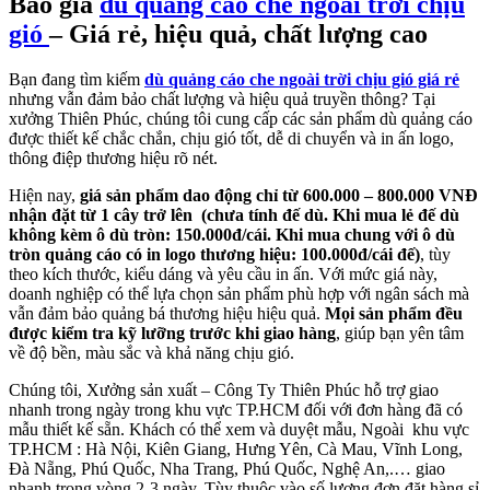
Báo giá
dù quảng cáo che ngoài trời chịu
gió
– Giá rẻ, hiệu quả, chất lượng cao
Bạn đang tìm kiếm
dù quảng cáo che ngoài trời chịu gió giá rẻ
nhưng vẫn đảm bảo chất lượng và hiệu quả truyền thông? Tại
xưởng Thiên Phúc, chúng tôi cung cấp các sản phẩm dù quảng cáo
được thiết kế chắc chắn, chịu gió tốt, dễ di chuyển và in ấn logo,
thông điệp thương hiệu rõ nét.
Hiện nay,
giá sản phẩm dao động chỉ từ 600.000 – 800.000 VNĐ
nhận đặt từ 1 cây trở lên
(chưa tính đế dù. Khi mua lẻ đế dù
không kèm ô dù tròn: 150.000đ/cái. Khi mua chung với ô dù
tròn quảng cáo có in logo thương hiệu: 100.000đ/cái đế)
, tùy
theo kích thước, kiểu dáng và yêu cầu in ấn. Với mức giá này,
doanh nghiệp có thể lựa chọn sản phẩm phù hợp với ngân sách mà
vẫn đảm bảo quảng bá thương hiệu hiệu quả.
Mọi sản phẩm đều
được kiểm tra kỹ lưỡng trước khi giao hàng
, giúp bạn yên tâm
về độ bền, màu sắc và khả năng chịu gió.
Chúng tôi, Xưởng sản xuất – Công Ty Thiên Phúc hỗ trợ giao
nhanh trong ngày trong khu vực TP.HCM đối với đơn hàng đã có
mẫu thiết kế sẵn. Khách có thể xem và duyệt mẫu, Ngoài khu vực
TP.HCM : Hà Nội, Kiên Giang, Hưng Yên, Cà Mau, Vĩnh Long,
Đà Nẵng, Phú Quốc, Nha Trang, Phú Quốc, Nghệ An,.… giao
nhanh trong vòng 2-3 ngày. Tùy thuộc vào số lượng đơn đặt hàng sỉ