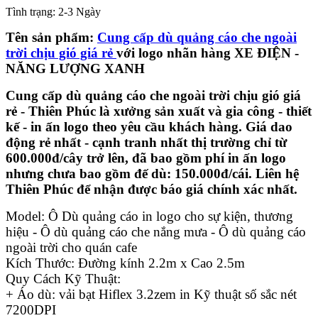
Tình trạng:
2-3 Ngày
Tên sản phẩm:
Cung cấp dù quảng cáo che ngoài
trời chịu gió giá rẻ
với logo nhãn hàng XE ĐIỆN -
NĂNG LƯỢNG XANH
Cung cấp dù quảng cáo che ngoài trời chịu gió giá
rẻ -
Thiên Phúc là xưởng sản xuất và gia công - thiết
kế - in ấn logo theo yêu cầu khách hàng. Giá dao
động rẻ nhất - cạnh tranh nhất thị trường chỉ từ
600.000đ/cây trở lên, đã bao gồm phí in ấn logo
nhưng chưa bao gồm đế dù: 150.000đ/cái. Liên hệ
Thiên Phúc để nhận được báo giá chính xác nhất.
Model: Ô Dù quảng cáo in logo cho sự kiện, thương
hiệu - Ô dù quảng cáo che nắng mưa - Ô dù quảng cáo
ngoài trời cho quán cafe
Kích Thước: Đường kính 2.2m x Cao 2.5m
Quy Cách Kỹ Thuật:
+ Áo dù: vải bạt Hiflex 3.2zem in Kỹ thuật số sắc nét
7200DPI