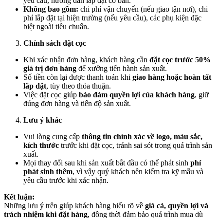
yêu cầu, hướng dẫn lắp đặt cơ bản.
Không bao gồm:
chi phí vận chuyển (nếu giao tận nơi), chi
phí lắp đặt tại hiện trường (nếu yêu cầu), các phụ kiện đặc
biệt ngoài tiêu chuẩn.
Chính sách đặt cọc
Khi xác nhận đơn hàng, khách hàng cần
đặt cọc trước 50%
giá trị đơn hàng
để xưởng tiến hành sản xuất.
Số tiền còn lại được thanh toán khi
giao hàng hoặc hoàn tất
lắp đặt
, tùy theo thỏa thuận.
Việc đặt cọc giúp
bảo đảm quyền lợi của khách hàng
, giữ
đúng đơn hàng và tiến độ sản xuất.
Lưu ý khác
Vui lòng cung cấp
thông tin chính xác về logo, màu sắc,
kích thước
trước khi đặt cọc, tránh sai sót trong quá trình sản
xuất.
Mọi thay đổi sau khi sản xuất bắt đầu có thể phát sinh
phí
phát sinh thêm
, vì vậy quý khách nên kiểm tra kỹ mẫu và
yêu cầu trước khi xác nhận.
Kết luận:
Những lưu ý trên giúp khách hàng hiểu rõ về
giá cả, quyền lợi và
trách nhiệm khi đặt hàng
, đồng thời đảm bảo quá trình mua dù