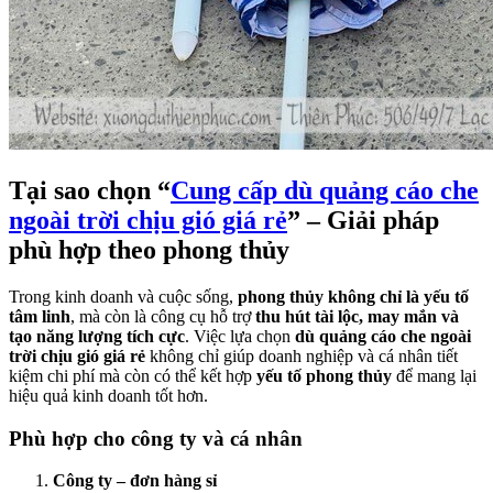
Tại sao chọn “
Cung cấp dù quảng cáo che
ngoài trời chịu gió giá rẻ
” – Giải pháp
phù hợp theo phong thủy
Trong kinh doanh và cuộc sống,
phong thủy không chỉ là yếu tố
tâm linh
, mà còn là công cụ hỗ trợ
thu hút tài lộc, may mắn và
tạo năng lượng tích cực
. Việc lựa chọn
dù quảng cáo che ngoài
trời chịu gió giá rẻ
không chỉ giúp doanh nghiệp và cá nhân tiết
kiệm chi phí mà còn có thể kết hợp
yếu tố phong thủy
để mang lại
hiệu quả kinh doanh tốt hơn.
Phù hợp cho công ty và cá nhân
Công ty – đơn hàng sỉ