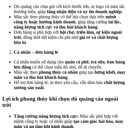
Dù quảng cáo chịu gió với kích thước lớn, in logo và màu sắc
thương hiệu, giúp
tăng nhận diện và uy tín doanh nghiệp
.
Màu sắc theo phong thủy có thể lựa chọn dựa trên
mệnh
công ty hoặc hướng kinh doanh
, giúp tăng cường
tài lộc,
năng lượng tích cực và thu hút khách hàng
.
Đơn hàng sỉ phù hợp với
hội chợ, triển lãm, sự kiện ngoài
trời
, đồng thời tiết kiệm chi phí nhờ
giá rẻ và chất lượng
bền bỉ
.
Cá nhân – đơn hàng lẻ
Cá nhân muốn sử dụng cho
quán cà phê, trà sữa, bán hàng
lưu động
có thể chọn mẫu dù nhỏ, dễ di chuyển.
Màu sắc theo
phong thủy cá nhân
giúp tạo
hứng khởi, may
mắn và thu hút khách hàng
.
Hỗ trợ đơn hàng lẻ, in theo yêu cầu, vẫn đảm bảo
chất lượng
xưởng sản xuất
.
Lợi ích phong thủy khi chọn dù quảng cáo ngoài
trời
Tăng cường năng lượng tích cực:
Màu sắc phù hợp với
mệnh công ty hoặc cá nhân giúp
tạo cảm giác hài hòa, may
mắn và an tâm khi kinh doanh
.