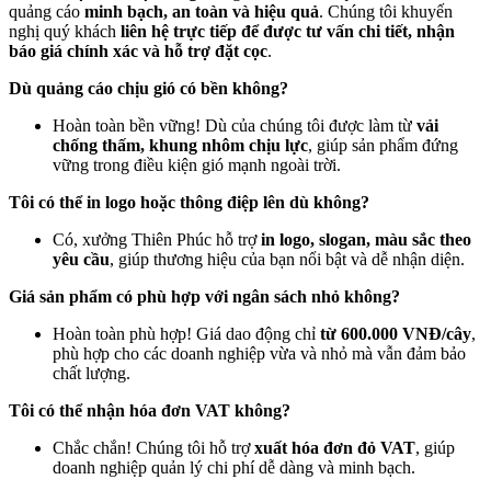
quảng cáo
minh bạch, an toàn và hiệu quả
. Chúng tôi khuyến
nghị quý khách
liên hệ trực tiếp để được tư vấn chi tiết, nhận
báo giá chính xác và hỗ trợ đặt cọc
.
Dù quảng cáo chịu gió có bền không?
Hoàn toàn bền vững! Dù của chúng tôi được làm từ
vải
chống thấm, khung nhôm chịu lực
, giúp sản phẩm đứng
vững trong điều kiện gió mạnh ngoài trời.
Tôi có thể in logo hoặc thông điệp lên dù không?
Có, xưởng Thiên Phúc hỗ trợ
in logo, slogan, màu sắc theo
yêu cầu
, giúp thương hiệu của bạn nổi bật và dễ nhận diện.
Giá sản phẩm có phù hợp với ngân sách nhỏ không?
Hoàn toàn phù hợp! Giá dao động chỉ
từ 600.000 VNĐ/cây
,
phù hợp cho các doanh nghiệp vừa và nhỏ mà vẫn đảm bảo
chất lượng.
Tôi có thể nhận hóa đơn VAT không?
Chắc chắn! Chúng tôi hỗ trợ
xuất hóa đơn đỏ VAT
, giúp
doanh nghiệp quản lý chi phí dễ dàng và minh bạch.