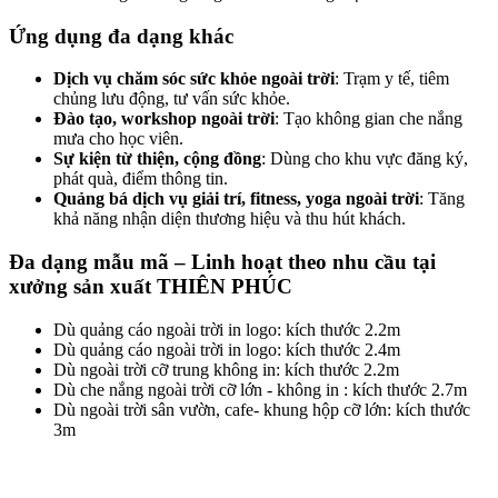
Ứng dụng đa dạng khác
Dịch vụ chăm sóc sức khỏe ngoài trời
: Trạm y tế, tiêm
chủng lưu động, tư vấn sức khỏe.
Đào tạo, workshop ngoài trời
: Tạo không gian che nắng
mưa cho học viên.
Sự kiện từ thiện, cộng đồng
: Dùng cho khu vực đăng ký,
phát quà, điểm thông tin.
Quảng bá dịch vụ giải trí, fitness, yoga ngoài trời
: Tăng
khả năng nhận diện thương hiệu và thu hút khách.
Đa dạng mẫu mã – Linh hoạt theo nhu cầu tại
xưởng sản xuất THIÊN PHÚC
Dù quảng cáo ngoài trời in logo: kích thước 2.2m
Dù quảng cáo ngoài trời in logo: kích thước 2.4m
Dù ngoài trời cỡ trung không in: kích thước 2.2m
Dù che nắng ngoài trời cỡ lớn - không in : kích thước 2.7m
Dù ngoài trời sân vườn, cafe- khung hộp cỡ lớn: kích thước
3m