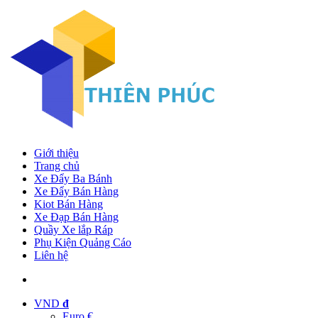
Giới thiệu
Trang chủ
Xe Đẩy Ba Bánh
Xe Đẩy Bán Hàng
Kiot Bán Hàng
Xe Đạp Bán Hàng
Quầy Xe lắp Ráp
Phụ Kiện Quảng Cáo
Liên hệ
VND
đ
Euro €