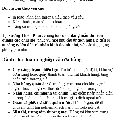
Dù custom theo yêu cầu
In logo, hình ảnh thương hiệu theo yêu cầu.
Kích thước, màu sắc linh hoạt.
Tăng sự nổi bật cho chiến dịch quảng cáo.
Tại
xưởng Thiên Phúc
, chúng tôi có
đa dạng mẫu dù tròn
quảng cáo chịu gió
, phục vụ mọi nhu cầu từ
đơn hàng lẻ đến sỉ
,
từ
công ty lớn đến cá nhân kinh doanh nhỏ
, với các ứng dụng
phong phú như:
Dành cho doanh nghiệp và cửa hàng
Cây xăng, trạm nhiên liệu
: Dù tròn chịu gió, đặt tại khu vực
bơm xăng hoặc quầy thanh toán, thu hút khách hàng, tăng
nhận diện thương hiệu.
Nhà hàng, quán ăn
: Che nắng, che mưa cho khu vực ăn
ngoài trời, in logo và thực đơn để quảng bá thương hiệu.
Ngân hàng, chi nhánh tài chính
: Tạo điểm nhấn nhận diện
thương hiệu, thuận tiện cho khách giao dịch ngoài trời.
Quán cà phê, trà sữa, quán nước
: Dù nhỏ gọn, dễ di
chuyển, tăng trải nghiệm khách hàng, in logo nổi bật.
Siêu thị, trung tâm thương mại
: Dùng tại khu vực trưng
bày sản phẩm, điểm thông tin, sự kiện quảng bá.