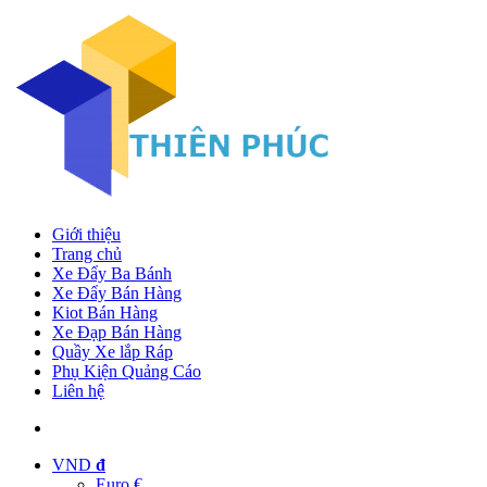
Giới thiệu
Trang chủ
Xe Đẩy Ba Bánh
Xe Đẩy Bán Hàng
Kiot Bán Hàng
Xe Đạp Bán Hàng
Quầy Xe lắp Ráp
Phụ Kiện Quảng Cáo
Liên hệ
VND
đ
Euro €