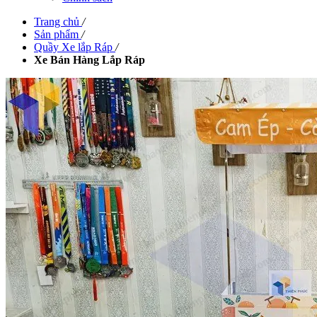
Trang chủ
/
Sản phẩm
/
Quầy Xe lắp Ráp
/
Xe Bán Hàng Lắp Ráp