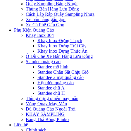
Quầy Sampling Bằng Nhựa
Thùng Bán Hàng Lưu Động
Cách Lắp Ráp Quầy Sampling Nhựa
Xe bán hàng gấp gọn
Xe Cà Phê Gấp Gọn
Phụ Kiện Quảng Cáo
Khay Inox 304
Khay Inox Đựng Thạch
Khay Inox Đựng Trái Cây
Khay Inox Đựng Thức Ăn
Ô Dù Che Xe Bán Hàng Lưu Động
Standee quảng cáo
Standee mô hình
Standee Chân Sắt Chịu Gió
Standee 2 mặt quảng cáo
Hộp đèn quảng cáo
Standee chữ A
Standee chữ H
Thùng đựng phiếu may mắn
Vòng Quay May Mắn
Dù Quảng Cáo Ngoài Trời
KHAY SAMPLING
Bảng Thả Bóng Plinko
Liên hệ
Chính sách