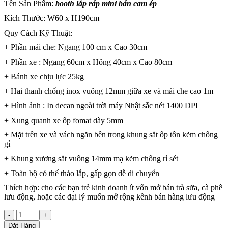
Tên Sản Phẩm:
booth lắp ráp mini bán cam ép
Kích Thước: W60 x H190cm
Quy Cách Kỹ Thuật:
+ Phần mái che: Ngang 100 cm x Cao 30cm
+ Phần xe : Ngang 60cm x Hông 40cm x Cao 80cm
+ Bánh xe chịu lực 25kg
+ Hai thanh chống inox vuông 12mm giữa xe và mái che cao 1m
+ Hình ảnh : In decan ngoài trời máy Nhật sắc nét 1400 DPI
+ Xung quanh xe ốp fomat dày 5mm
+ Mặt trên xe và vách ngăn bên trong khung sắt ốp tôn kẽm chống
gỉ
+ Khung xương sắt vuông 14mm mạ kẽm chống rỉ sét
+ Toàn bộ có thể tháo lắp, gấp gọn dễ di chuyển
Thích hợp: cho các bạn trẻ kinh doanh ít vốn mở bán trà sữa, cà phê
lưu động, hoặc các đại lý muốn mở rộng kênh bán hàng lưu động
-
+
Đặt Hàng