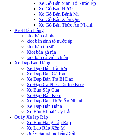
Xe Gỗ Bán Sinh Tố Nước Ép
Xe Gỗ Bán Nước
Xe Gỗ Bán Bánh Mì
Xe Gỗ Bán Xiên Que
Xe Gỗ Bán Thức Ăn Nhanh
Kiot Bán Hàng
kiot bán cà phê
kiot bán sinh tố nước ép
kiot bán trà sữa
Kiot bán gà rán
kiot bán cá viên chiên
Xe Đạp Bán Hàng
Xe Đạp Bán Trà Sữa
Xe Đạp Bán Gà Rán
Xe Đạp Bán Trà Bí Đao
Xe Đạp Cà Phê - Coffee Bike
Xe Bán Súp Cua
Xe Đạp Bán Kem
Xe Đạp Bán Thức Ăn Nhanh
Xe Đạp Bán Bánh
Xe Bán Khoai Tây Lắc
Quầy Xe lắp Ráp
Xe Bán Hàng Lắp Ráp
Xe Lắp Ráp Xếp M
Quầy Sampling Bằng Sắt