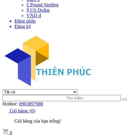
£ Pound Sterling
$ US Dollar
VND đ
Đăng nhập
Đăng ký
Hotline:
0903897980
Giỏ hàng:
(
0
)
Giỏ hàng của bạn trống!
0