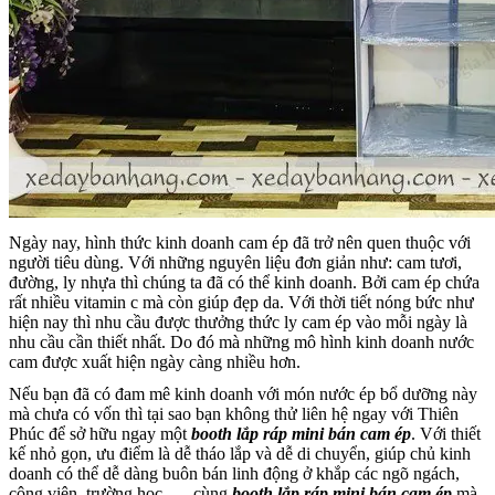
Ngày nay, hình thức kinh doanh cam ép đã trở nên quen thuộc với
người tiêu dùng. Với những nguyên liệu đơn giản như: cam tươi,
đường, ly nhựa thì chúng ta đã có thể kinh doanh. Bởi cam ép chứa
rất nhiều vitamin c mà còn giúp đẹp da. Với thời tiết nóng bức như
hiện nay thì nhu cầu được thưởng thức ly cam ép vào mỗi ngày là
nhu cầu cần thiết nhất. Do đó mà những mô hình kinh doanh nước
cam được xuất hiện ngày càng nhiều hơn.
Nếu bạn đã có đam mê kinh doanh với món nước ép bổ dưỡng này
mà chưa có vốn thì tại sao bạn không thử liên hệ ngay với Thiên
Phúc để sở hữu ngay một
booth lắp ráp mini bán cam ép
. Với thiết
kế nhỏ gọn, ưu điểm là dễ tháo lắp và dễ di chuyển, giúp chủ kinh
doanh có thể dễ dàng buôn bán linh động ở khắp các ngõ ngách,
công viên, trường học,… cùng
booth lắp ráp mini bán cam ép
mà