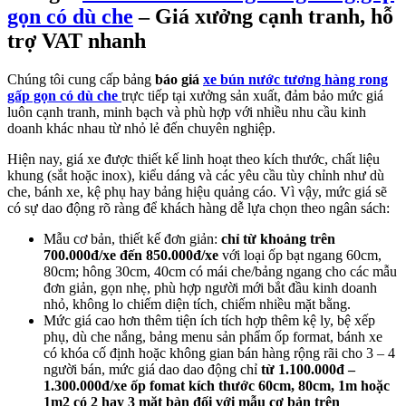
gọn có dù che
– Giá xưởng cạnh tranh, hỗ
trợ VAT nhanh
Chúng tôi cung cấp bảng
báo giá
xe bún nước tương hàng rong
gấp gọn có dù che
trực tiếp tại xưởng sản xuất, đảm bảo mức giá
luôn cạnh tranh, minh bạch và phù hợp với nhiều nhu cầu kinh
doanh khác nhau từ nhỏ lẻ đến chuyên nghiệp.
Hiện nay, giá xe được thiết kế linh hoạt theo kích thước, chất liệu
khung (sắt hoặc inox), kiểu dáng và các yêu cầu tùy chỉnh như dù
che, bánh xe, kệ phụ hay bảng hiệu quảng cáo. Vì vậy, mức giá sẽ
có sự dao động rõ ràng để khách hàng dễ lựa chọn theo ngân sách:
Mẫu cơ bản, thiết kế đơn giản:
chỉ từ khoảng trên
700.000đ/xe
đến 850.000đ/xe
với loại ốp bạt ngang 60cm,
80cm; hông 30cm, 40cm có mái che/bảng ngang cho các mẫu
đơn giản, gọn nhẹ, phù hợp người mới bắt đầu kinh doanh
nhỏ, không lo chiếm diện tích, chiếm nhiều mặt bằng.
Mức giá cao hơn thêm tiện ích tích hợp thêm kệ ly, bệ xếp
phụ, dù che nắng, bảng menu sản phẩm ốp format, bánh xe
có khóa cố định hoặc không gian bán hàng rộng rãi cho 3 – 4
người bán, mức giá dao dao động chỉ
từ 1.100.000đ –
1.300.000đ/xe ốp fomat kích thước 60cm, 80cm, 1m hoặc
1m2 có 2 hay 3 mặt bàn đối với mẫu cơ bản trên