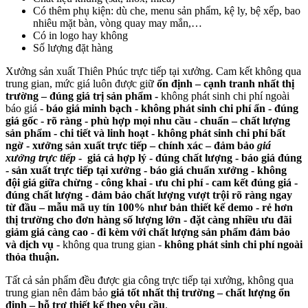
Có thêm phụ kiện: dù che, menu sản phẩm, kệ ly, bệ xếp, bao
nhiêu mặt bàn, vòng quay may mắn,…
Có in logo hay không
Số lượng đặt hàng
Xưởng sản xuất Thiên Phúc trực tiếp tại xưởng. Cam kết không qua
trung gian, mức giá luôn được giữ
ổn định – cạnh tranh nhất thị
trường – đúng giá trị sản phẩm -
không phát sinh chi phí ngoài
báo giá -
báo giá minh bạch - không phát sinh chi phí ẩn - đúng
giá gốc - rõ ràng -
phù hợp mọi nhu cầu - chuẩn – chất lượng
sản phẩm - chi tiết và linh hoạt - không phát sinh chi phí bất
ngờ - xưởng sản xuất trực tiếp – chính xác – đảm bảo
giá
xưởng trực tiếp
- giá cả hợp lý - đúng chất lượng - báo giá đúng
-
sản xuất trực tiếp tại xưởng - báo giá chuẩn xưởng - không
đội giá giữa chừng - công khai - ưu chi phí - cam kết đúng giá -
đúng chất lượng - đảm bảo chất lượng vượt trội rõ ràng ngay
từ đầu – mẫu mã uy tín 100% như bản thiết kế demo - rẻ hơn
thị trường cho đơn hàng số lượng lớn - đặt càng nhiều ưu đãi
giảm giá càng cao - đi kèm với chất lượng sản phẩm đảm bảo
và dịch vụ
- không qua trung gian -
không phát sinh chi phí ngoài
thỏa thuận.
Tất cả sản phẩm đều được gia công trực tiếp tại xưởng, không qua
trung gian nên đảm bảo
giá tốt nhất thị trường – chất lượng ổn
định – hỗ trợ thiết kế theo yêu cầu
.