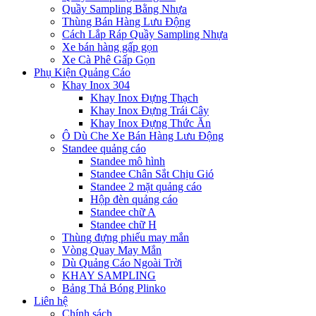
Quầy Sampling Bằng Nhựa
Thùng Bán Hàng Lưu Động
Cách Lắp Ráp Quầy Sampling Nhựa
Xe bán hàng gấp gọn
Xe Cà Phê Gấp Gọn
Phụ Kiện Quảng Cáo
Khay Inox 304
Khay Inox Đựng Thạch
Khay Inox Đựng Trái Cây
Khay Inox Đựng Thức Ăn
Ô Dù Che Xe Bán Hàng Lưu Động
Standee quảng cáo
Standee mô hình
Standee Chân Sắt Chịu Gió
Standee 2 mặt quảng cáo
Hộp đèn quảng cáo
Standee chữ A
Standee chữ H
Thùng đựng phiếu may mắn
Vòng Quay May Mắn
Dù Quảng Cáo Ngoài Trời
KHAY SAMPLING
Bảng Thả Bóng Plinko
Liên hệ
Chính sách