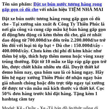
Tên sản phẩm:
Đặt xe bún nước tương hàng rong
gấp gọn có dù che
với nhãn hiệu TIỆM NHÀ MAI
Đặt xe bún nước tương hàng rong gấp gọn có dù
che - Tại xưởng sản xuất & Công Ty Thiên Phúc là
nơi gia công và cung cấp mẫu kệ bán hàng gấp gọn
di động/lưu động có kèm thêm dù che, giá rẻ nhất
dao động từ 700.000đ/xe đến trên 2.200.000đ/xe trở
lên đối với loại tủ ốp bạt + Dù che : 150.000đ/cây -
400.000đ/cây. Chưa kèm chi phí đi kèm khác như
thêm bệ xếp, thích hợp thêm menu hoặc vòng xoay
trúng thưởng. Đặt từ 10 mẫu xe lắp ráp gấp gọn trở
lên, được chiết khấu nhiều ưu đãi. Duyệt thiết kế
demo hôm nay, qua hôm sau là có hàng ngay. Hãy
liên hệ ngay xưởng Thiên Phúc để nhận ngay báo
giá nhanh chóng hoặc đến trực tiếp ngay tại xưởng
để được tư vấn mẫu mã kích thước và thiết kế. Cọc
50% đơn hàng trước khi đặt hàng. Tặng kèm 1
hashtag cầm tay
Model: Kệ - Quầy - Xe -Tủ bán đồ ăn/thức uống di