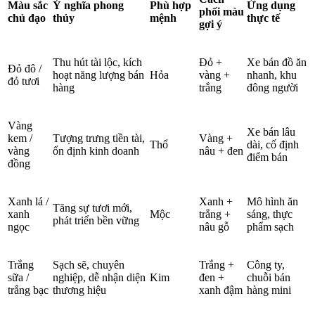
Màu sắc
Ý nghĩa phong
Phù hợp
Ứng dụng
phối màu
chủ đạo
thủy
mệnh
thực tế
gợi ý
Thu hút tài lộc, kích
Đỏ +
Xe bán đồ ăn
Đỏ đô /
hoạt năng lượng bán
Hỏa
vàng +
nhanh, khu
đỏ tươi
hàng
trắng
đông người
Vàng
Xe bán lâu
kem /
Tượng trưng tiền tài,
Vàng +
Thổ
dài, cố định
vàng
ổn định kinh doanh
nâu + đen
điểm bán
đồng
Xanh lá /
Xanh +
Mô hình ăn
Tăng sự tươi mới,
xanh
Mộc
trắng +
sáng, thực
phát triển bền vững
ngọc
nâu gỗ
phẩm sạch
Trắng
Sạch sẽ, chuyên
Trắng +
Công ty,
sữa /
nghiệp, dễ nhận diện
Kim
đen +
chuỗi bán
trắng bạc
thương hiệu
xanh đậm
hàng mini