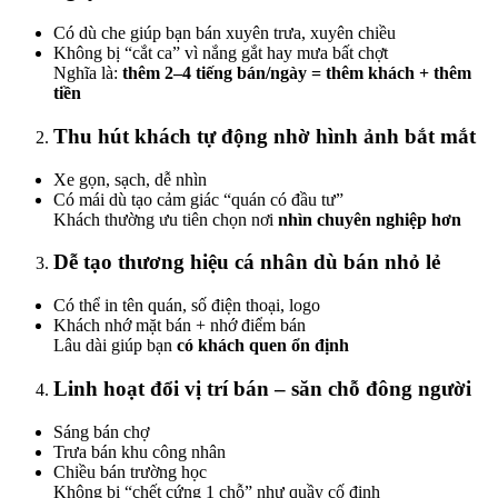
Có dù che giúp bạn bán xuyên trưa, xuyên chiều
Không bị “cắt ca” vì nắng gắt hay mưa bất chợt
Nghĩa là:
thêm 2–4 tiếng bán/ngày = thêm khách + thêm
tiền
Thu hút khách tự động nhờ hình ảnh bắt mắt
Xe gọn, sạch, dễ nhìn
Có mái dù tạo cảm giác “quán có đầu tư”
Khách thường ưu tiên chọn nơi
nhìn chuyên nghiệp hơn
Dễ tạo thương hiệu cá nhân dù bán nhỏ lẻ
Có thể in tên quán, số điện thoại, logo
Khách nhớ mặt bán + nhớ điểm bán
Lâu dài giúp bạn
có khách quen ổn định
Linh hoạt đổi vị trí bán – săn chỗ đông người
Sáng bán chợ
Trưa bán khu công nhân
Chiều bán trường học
Không bị “chết cứng 1 chỗ” như quầy cố định