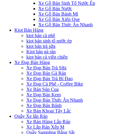
Xe Gỗ Bán Sinh Tố Nước Ép
Xe Gỗ Bán Nước
Xe Gỗ Bán Bánh Mì
Xe Gỗ Bán Xiên Que
Xe Gỗ Bán Thức Ăn Nhanh
Kiot Bán Hàng
kiot bán cà phê
kiot bán sinh tố nước ép
kiot bán trà sữa
Kiot bán gà rán
kiot bán cá viên chiên
Xe Đạp Bán Hàng
Xe Đạp Bán Trà Sữa
Xe Đạp Bán Gà Rán
Xe Đạp Bán Trà Bí Đao
Xe Đạp Cà Phê - Coffee Bike
Xe Bán Súp Cua
Xe Đạp Bán Kem
Xe Đạp Bán Thức Ăn Nhanh
Xe Đạp Bán Bánh
Xe Bán Khoai Tây Lắc
Quầy Xe lắp Ráp
Xe Bán Hàng Lắp Ráp
Xe Lắp Ráp Xếp M
Quầy Sampling Bằng Sắt