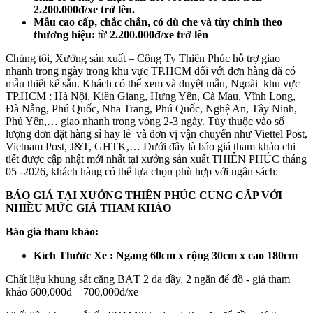
2.200.000đ/xe trở lên.
Mẫu cao cấp, chắc chắn, có dù che và tùy chỉnh theo
thương hiệu:
từ
2.200.000đ/xe trở lên
Chúng tôi, Xưởng sản xuất – Công Ty Thiên Phúc hỗ trợ giao
nhanh trong ngày trong khu vực TP.HCM đối với đơn hàng đã có
mẫu thiết kế sẵn. Khách có thể xem và duyệt mẫu, Ngoài khu vực
TP.HCM : Hà Nội, Kiên Giang, Hưng Yên, Cà Mau, Vĩnh Long,
Đà Nẵng, Phú Quốc, Nha Trang, Phú Quốc, Nghệ An, Tây Ninh,
Phú Yên,… giao nhanh trong vòng 2-3 ngày. Tùy thuộc vào số
lượng đơn đặt hàng sỉ hay lẻ và đơn vị vận chuyển như Viettel Post,
Vietnam Post, J&T, GHTK,… Dưới đây là báo giá tham khảo chi
tiết được cập nhật mới nhất tại xưởng sản xuất THIÊN PHÚC tháng
05 -2026, khách hàng có thể lựa chọn phù hợp với ngân sách:
BÁO GIÁ TẠI XƯỞNG THIÊN PHÚC CUNG CẤP VỚI
NHIỀU MỨC GIÁ THAM KHẢO
Báo giá tham khảo:
Kích Thước Xe : Ngang 60cm x rộng 30cm x cao 180cm
Chất liệu khung sắt căng BẠT 2 da dầy, 2 ngăn để đồ - giá tham
khảo 600,000đ – 700,000đ/xe