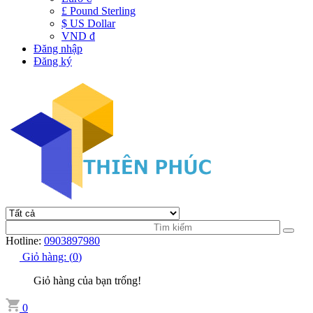
£ Pound Sterling
$ US Dollar
VND đ
Đăng nhập
Đăng ký
Hotline:
0903897980
Giỏ hàng:
(
0
)
Giỏ hàng của bạn trống!
0