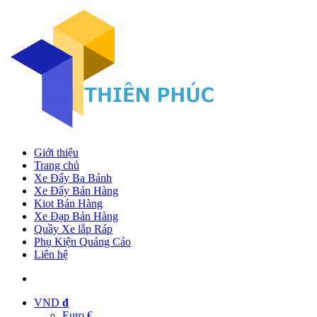
Giới thiệu
Trang chủ
Xe Đẩy Ba Bánh
Xe Đẩy Bán Hàng
Kiot Bán Hàng
Xe Đạp Bán Hàng
Quầy Xe lắp Ráp
Phụ Kiện Quảng Cáo
Liên hệ
VND
đ
Euro €