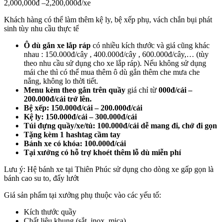
2,000,000đ –2,200,000đ/xe
Khách hàng có thể làm thêm kệ ly, bệ xếp phụ, vách chắn bụi phát
sinh tùy nhu cầu thực tế
Ô dù gắn xe lắp ráp
có nhiều kích thước và giá cũng khác
nhau : 150.000đ/cây , 400.000đ/cây , 600.000đ/cây,… (tùy
theo nhu cầu sử dụng cho xe lắp ráp). Nếu không sử dụng
mái che thì có thể mua thêm ô dù gắn thêm che mưa che
nắng, không lo thời tiết.
Menu kèm theo gắn trên quầy
giá chỉ từ
000đ/cái –
200.000đ/cái trở lên.
Bệ xếp: 150.000đ/cái – 200.000đ/cái
Kệ ly: 150.000đ/cái – 300.000đ/cái
Túi đựng quầy/xe/tủ: 100.000đ/cái dễ mang đi, chở đi gọn
Tặng kèm 1 hashtag cầm tay
Bánh xe có khóa: 100.000đ/cái
Tại xưởng có hỗ trợ khoét thêm lỗ dù miễn phí
Lưu ý: Hệ
bánh xe tại Thiên Phúc sử dụng cho dòng xe gấp gọn là
bánh cao su to, đẩy lướt
Giá sản phẩm tại xưởng phụ thuộc vào các yếu tố:
Kích thước quầy
Chất liệu khung (sắt, inox, mica)