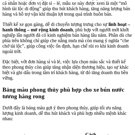
cá nhân hoặc đơn vị đặt sỉ – lẻ, mẫu xe này được xem là một “mô
hình tài lộc di động” giúp thu hút khách hàng, tăng năng lượng bán
hàng và hỗ trợ vận khí thuận lợi trong quá trình buôn bán.
Thiết kế xe gọn gàng, dễ di chuyển tượng trưng cho sự
linh hoạt –
hanh thông – mở rộng kinh doanh
, phù hợp với người mới khởi
nghiệp lẫn người đã có kinh nghiệm bán hàng lâu năm. Phần dù che
phía trên không chỉ giúp che nắng mưa mà còn mang ý nghĩa “che
chở tài lộc”, giúp công việc ổn định, hạn chế rủi ro khi kinh doanh
ngoài trời.
Đặc biệt, với đơn hàng sỉ và lẻ, việc lựa chọn màu sắc và thiết kế
theo phong thủy còn giúp tăng nhận diện thương hiệu, tạo sự khác
biệt và ghi dấu trong tâm trí khách hàng, từ đó tăng doanh thu bền
vững.
Bảng màu phong thủy phù hợp cho xe bún nước
tương hàng rong
Dưới đây là bảng màu gợi ý theo phong thủy, giúp tối ưu năng
lượng kinh doanh, dễ thu hút khách và phù hợp nhiều mệnh khác
nhau:
Cách