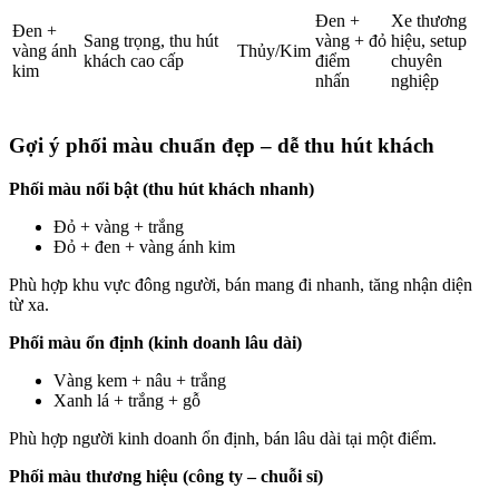
Đen +
Xe thương
Đen +
Sang trọng, thu hút
vàng + đỏ
hiệu, setup
vàng ánh
Thủy/Kim
khách cao cấp
điểm
chuyên
kim
nhấn
nghiệp
Gợi ý phối màu chuẩn đẹp – dễ thu hút khách
Phối màu nổi bật (thu hút khách nhanh)
Đỏ + vàng + trắng
Đỏ + đen + vàng ánh kim
Phù hợp khu vực đông người, bán mang đi nhanh, tăng nhận diện
từ xa.
Phối màu ổn định (kinh doanh lâu dài)
Vàng kem + nâu + trắng
Xanh lá + trắng + gỗ
Phù hợp người kinh doanh ổn định, bán lâu dài tại một điểm.
Phối màu thương hiệu (công ty – chuỗi sỉ)