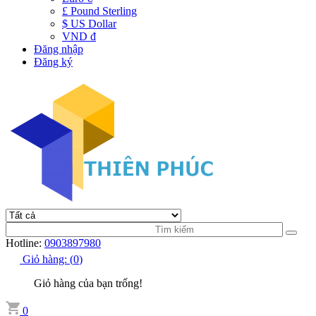
£ Pound Sterling
$ US Dollar
VND đ
Đăng nhập
Đăng ký
Hotline:
0903897980
Giỏ hàng:
(
0
)
Giỏ hàng của bạn trống!
0