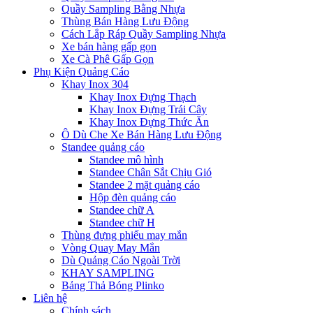
Quầy Sampling Bằng Nhựa
Thùng Bán Hàng Lưu Động
Cách Lắp Ráp Quầy Sampling Nhựa
Xe bán hàng gấp gọn
Xe Cà Phê Gấp Gọn
Phụ Kiện Quảng Cáo
Khay Inox 304
Khay Inox Đựng Thạch
Khay Inox Đựng Trái Cây
Khay Inox Đựng Thức Ăn
Ô Dù Che Xe Bán Hàng Lưu Động
Standee quảng cáo
Standee mô hình
Standee Chân Sắt Chịu Gió
Standee 2 mặt quảng cáo
Hộp đèn quảng cáo
Standee chữ A
Standee chữ H
Thùng đựng phiếu may mắn
Vòng Quay May Mắn
Dù Quảng Cáo Ngoài Trời
KHAY SAMPLING
Bảng Thả Bóng Plinko
Liên hệ
Chính sách