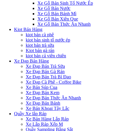
Xe Gỗ Bán Sinh Tố Nước Ép
Xe Gỗ Bán Nước
Xe Gỗ Bán Bánh Mì
Xe Gỗ Bán Xiên Que
Xe Gỗ Bán Thức Ăn Nhanh
Kiot Bán Hàng
kiot bán cà phê
kiot bán sinh tố nước ép
kiot bán trà sữa
Kiot bán gà rán
kiot bán cá viên chiên
Xe Đạp Bán Hàng
Xe Đạp Bán Trà Sữa
Xe Đạp Bán Gà Rán
Xe Đạp Bán Trà Bí Đao
Xe Đạp Cà Phê - Coffee Bike
Xe Bán Súp Cua
Xe Đạp Bán Kem
Xe Đạp Bán Thức Ăn Nhanh
Xe Đạp Bán Bánh
Xe Bán Khoai Tây Lắc
Quầy Xe lắp Ráp
Xe Bán Hàng Lắp Ráp
Xe Lắp Ráp Xếp M
Quầy Sampling Bằng Sắt