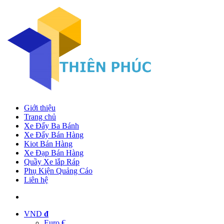
Giới thiệu
Trang chủ
Xe Đẩy Ba Bánh
Xe Đẩy Bán Hàng
Kiot Bán Hàng
Xe Đạp Bán Hàng
Quầy Xe lắp Ráp
Phụ Kiện Quảng Cáo
Liên hệ
VND
đ
Euro €