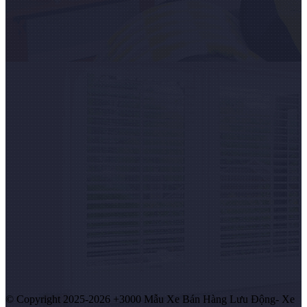
© Copyright 2025-2026 +3000 Mẫu Xe Bán Hàng Lưu Động- Xe