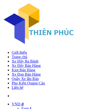
Giới thiệu
Trang chủ
Xe Đẩy Ba Bánh
Xe Đẩy Bán Hàng
Kiot Bán Hàng
Xe Đạp Bán Hàng
Quầy Xe lắp Ráp
Phụ Kiện Quảng Cáo
Liên hệ
VND
đ
Euro €