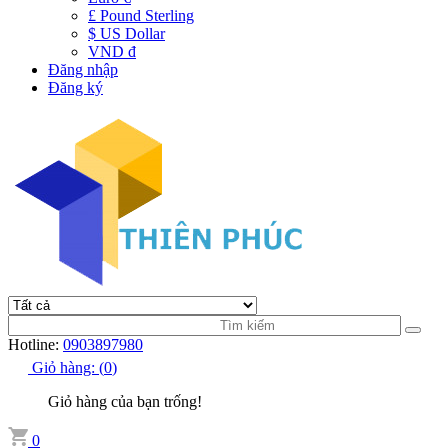
£ Pound Sterling
$ US Dollar
VND đ
Đăng nhập
Đăng ký
Hotline:
0903897980
Giỏ hàng:
(
0
)
Giỏ hàng của bạn trống!
0