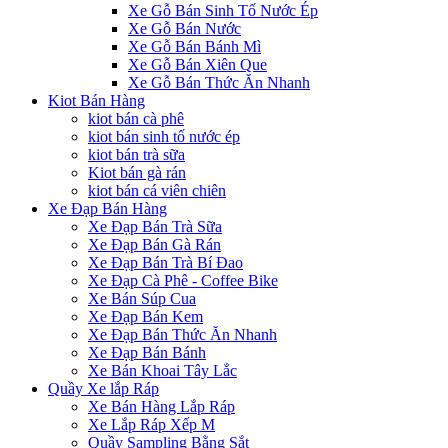
Xe Gỗ Bán Sinh Tố Nước Ép
Xe Gỗ Bán Nước
Xe Gỗ Bán Bánh Mì
Xe Gỗ Bán Xiên Que
Xe Gỗ Bán Thức Ăn Nhanh
Kiot Bán Hàng
kiot bán cà phê
kiot bán sinh tố nước ép
kiot bán trà sữa
Kiot bán gà rán
kiot bán cá viên chiên
Xe Đạp Bán Hàng
Xe Đạp Bán Trà Sữa
Xe Đạp Bán Gà Rán
Xe Đạp Bán Trà Bí Đao
Xe Đạp Cà Phê - Coffee Bike
Xe Bán Súp Cua
Xe Đạp Bán Kem
Xe Đạp Bán Thức Ăn Nhanh
Xe Đạp Bán Bánh
Xe Bán Khoai Tây Lắc
Quầy Xe lắp Ráp
Xe Bán Hàng Lắp Ráp
Xe Lắp Ráp Xếp M
Quầy Sampling Bằng Sắt