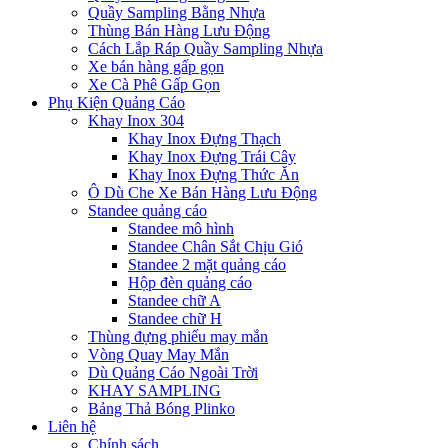
Quầy Sampling Bằng Nhựa
Thùng Bán Hàng Lưu Động
Cách Lắp Ráp Quầy Sampling Nhựa
Xe bán hàng gấp gọn
Xe Cà Phê Gấp Gọn
Phụ Kiện Quảng Cáo
Khay Inox 304
Khay Inox Đựng Thạch
Khay Inox Đựng Trái Cây
Khay Inox Đựng Thức Ăn
Ô Dù Che Xe Bán Hàng Lưu Động
Standee quảng cáo
Standee mô hình
Standee Chân Sắt Chịu Gió
Standee 2 mặt quảng cáo
Hộp đèn quảng cáo
Standee chữ A
Standee chữ H
Thùng đựng phiếu may mắn
Vòng Quay May Mắn
Dù Quảng Cáo Ngoài Trời
KHAY SAMPLING
Bảng Thả Bóng Plinko
Liên hệ
Chính sách