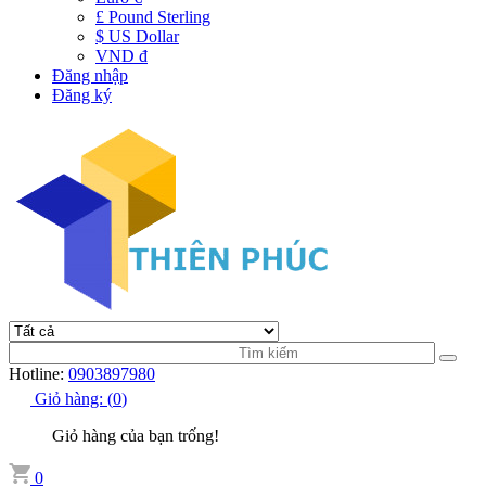
£ Pound Sterling
$ US Dollar
VND đ
Đăng nhập
Đăng ký
Hotline:
0903897980
Giỏ hàng:
(
0
)
Giỏ hàng của bạn trống!
0