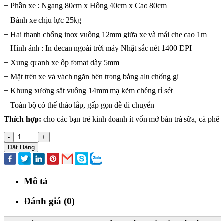
+ Phần xe : Ngang 80cm x Hông 40cm x Cao 80cm
+ Bánh xe chịu lực 25kg
+ Hai thanh chống inox vuông 12mm giữa xe và mái che cao 1m
+ Hình ảnh : In decan ngoài trời máy Nhật sắc nét 1400 DPI
+ Xung quanh xe ốp fomat dày 5mm
+ Mặt trên xe và vách ngăn bên trong bằng alu chống gỉ
+ Khung xương sắt vuông 14mm mạ kẽm chống rỉ sét
+ Toàn bộ có thể tháo lắp, gấp gọn dễ di chuyển
Thích hợp:
cho các bạn trẻ kinh doanh ít vốn mở bán trà sữa, cà ph
-
+
Đặt Hàng
Mô tả
Đánh giá (0)