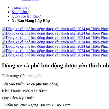
Trang chủ
/
Sản phẩm
/
Quầy Xe lắp Ráp
/
Xe Bán Hàng Lắp Ráp
Dòng xe cà phê lưu động được yêu thích nh
Tình trạng:
Còn trong kho
Tên Sản Phẩm:
xe cà phê lưu động
Kích Thước: W80 x H180cm
Quy Cách Kỹ Thuật:
+ Phần mái che: Ngang 100 cm x Cao 30cm