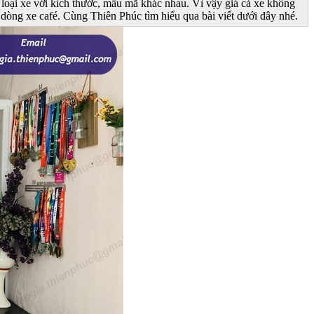
 loại xe với kích thước, mẫu mã khác nhau. Vì vậy giá cả xe không
dòng xe café. Cùng Thiên Phúc tìm hiểu qua bài viết dưới đây nhé.