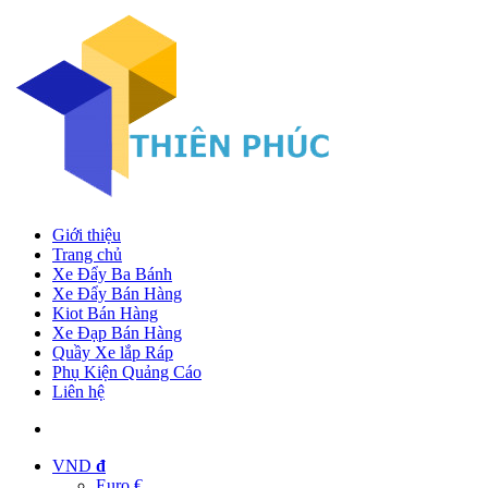
Giới thiệu
Trang chủ
Xe Đẩy Ba Bánh
Xe Đẩy Bán Hàng
Kiot Bán Hàng
Xe Đạp Bán Hàng
Quầy Xe lắp Ráp
Phụ Kiện Quảng Cáo
Liên hệ
VND
đ
Euro €