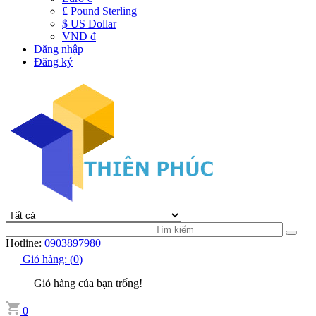
£ Pound Sterling
$ US Dollar
VND đ
Đăng nhập
Đăng ký
Hotline:
0903897980
Giỏ hàng:
(
0
)
Giỏ hàng của bạn trống!
0