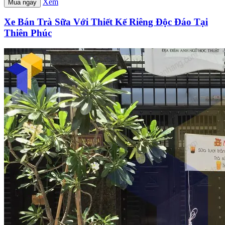
Xem
Mua ngay
Xe Bán Trà Sữa Với Thiết Kế Riêng Độc Đáo Tại
Thiên Phúc