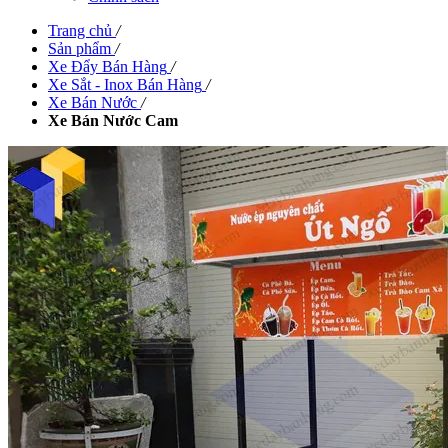
Trang chủ
/
Sản phẩm
/
Xe Đẩy Bán Hàng
/
Xe Sắt - Inox Bán Hàng
/
Xe Bán Nước
/
Xe Bán Nước Cam