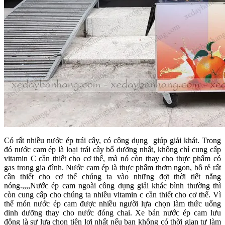
Có rất nhiều nước ép trái cây, có công dụng giúp giải khát. Trong
đó nước cam ép là loại trái cây bổ dưỡng nhất, không chỉ cung cấp
vitamin C cần thiết cho cơ thể, mà nó còn thay cho thực phẩm có
gas trong gia đình. Nước cam ép là thực phẩm thơm ngon, bỗ rẻ rất
cần thiết cho cơ thể chúng ta vào những đợt thời tiết nắng
nóng.,,,,Nước ép cam ngoài công dụng giải khác bình thường thì
còn cung cấp cho chúng ta nhiều vitamin c cần thiết cho cơ thể. Vì
thế món nước ép cam được nhiều người lựa chọn làm thức uống
dinh dưỡng thay cho nước đóng chai. Xe bán nước ép cam lưu
động là sự lựa chọn tiện lợi nhất nếu bạn không có thời gian tự làm