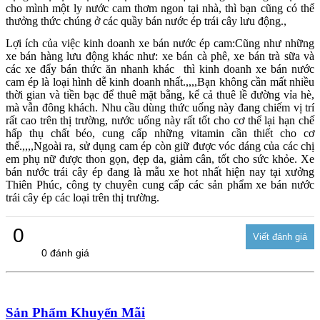
cho mình một ly nước cam thơm ngon tại nhà, thì bạn cũng có thể
thưởng thức chúng ở các quầy bán nước ép trái cây lưu động.,
Lợi ích của việc kinh doanh xe bán nước ép cam:Cũng như những
xe bán hàng lưu động khác như: xe bán cà phê, xe bán trà sữa và
các xe đẩy bán thức ăn nhanh khác thì kinh doanh xe bán nước
cam ép là loại hình dễ kinh doanh nhất.,,,,Bạn không cần mất nhiều
thời gian và tiền bạc để thuê mặt bằng, kể cả thuê lề đường vỉa hè,
mà vẫn đông khách. Nhu cầu dùng thức uống này đang chiếm vị trí
rất cao trên thị trường, nước uống này rất tốt cho cơ thể lại hạn chế
hấp thụ chất béo, cung cấp những vitamin cần thiết cho cơ
thể.,,,,Ngoài ra, sử dụng cam ép còn giữ được vóc dáng của các chị
em phụ nữ được thon gọn, đẹp da, giảm cân, tốt cho sức khỏe. Xe
bán nước trái cây ép đang là mẫu xe hot nhất hiện nay tại xưởng
Thiên Phúc, công ty chuyên cung cấp các sản phẩm xe bán nước
trái cây ép các loại trên thị trường.
0
0 đánh giá
Sản Phẩm Khuyến Mãi