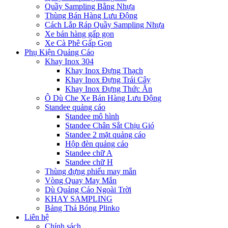
Quầy Sampling Bằng Nhựa
Thùng Bán Hàng Lưu Động
Cách Lắp Ráp Quầy Sampling Nhựa
Xe bán hàng gấp gọn
Xe Cà Phê Gấp Gọn
Phụ Kiện Quảng Cáo
Khay Inox 304
Khay Inox Đựng Thạch
Khay Inox Đựng Trái Cây
Khay Inox Đựng Thức Ăn
Ô Dù Che Xe Bán Hàng Lưu Động
Standee quảng cáo
Standee mô hình
Standee Chân Sắt Chịu Gió
Standee 2 mặt quảng cáo
Hộp đèn quảng cáo
Standee chữ A
Standee chữ H
Thùng đựng phiếu may mắn
Vòng Quay May Mắn
Dù Quảng Cáo Ngoài Trời
KHAY SAMPLING
Bảng Thả Bóng Plinko
Liên hệ
Chính sách