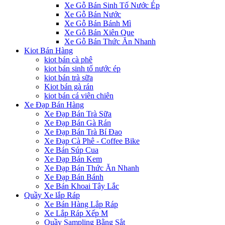
Xe Gỗ Bán Sinh Tố Nước Ép
Xe Gỗ Bán Nước
Xe Gỗ Bán Bánh Mì
Xe Gỗ Bán Xiên Que
Xe Gỗ Bán Thức Ăn Nhanh
Kiot Bán Hàng
kiot bán cà phê
kiot bán sinh tố nước ép
kiot bán trà sữa
Kiot bán gà rán
kiot bán cá viên chiên
Xe Đạp Bán Hàng
Xe Đạp Bán Trà Sữa
Xe Đạp Bán Gà Rán
Xe Đạp Bán Trà Bí Đao
Xe Đạp Cà Phê - Coffee Bike
Xe Bán Súp Cua
Xe Đạp Bán Kem
Xe Đạp Bán Thức Ăn Nhanh
Xe Đạp Bán Bánh
Xe Bán Khoai Tây Lắc
Quầy Xe lắp Ráp
Xe Bán Hàng Lắp Ráp
Xe Lắp Ráp Xếp M
Quầy Sampling Bằng Sắt