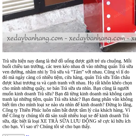
Trà sữa hiện nay đang là thứ đồ uống được giới trẻ ưa chuộng. Mỗi
buổi chiều tan trường, các teen kéo nhau đi vào những quán Trà sữa
ven đường, nhâm nhi ly Trà sữa và “Tám” với nhau. Cũng vì lí do
đó mà ngày càng có nhiều tiệm, cửa hàng, quán Trà sữa Trân châu
được khai trương ra và cạnh tranh với nhau. Họ rất khôn khéo chọn
cho mình những quầy, xe bán Trà sữa ưa nhìn. Bạn cũng là người
muốn kinh doanh Trà sữa? Bạn đã từng kinh doanh mà không cạnh
tranh lại những tiệm, quán Trà sữa khác? Bạn đang phân vân không
biết tìm cho mình loại xe nào ưa nhìn để kinh doanh? Đừng lo lắng,
Công ty Thiên Phúc luôn nắm bắt được tâm lý của khách hàng. Vì
thế Công ty chúng tôi đã sản xuất nhiều loại xe để kinh doanh Trà
sữa, đặc biệt là loại XE TRÀ SỮA LƯU ĐỘNG sẽ cực kì hữu ích
cho bạn. Vì sao ư? Chúng tôi sẽ cho bạn thấy.