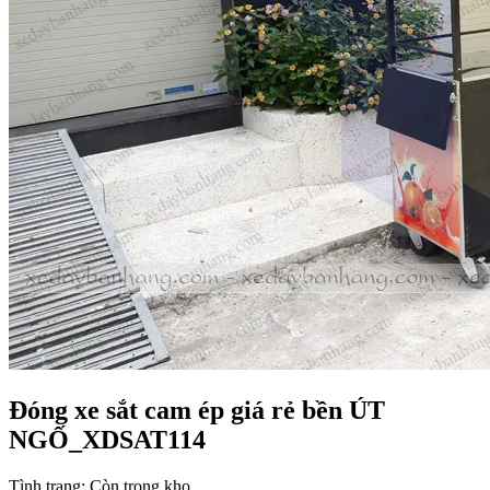
Đóng xe sắt cam ép giá rẻ bền ÚT
NGỐ_XDSAT114
Tình trạng:
Còn trong kho