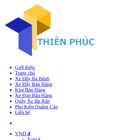
Giới thiệu
Trang chủ
Xe Đẩy Ba Bánh
Xe Đẩy Bán Hàng
Kiot Bán Hàng
Xe Đạp Bán Hàng
Quầy Xe lắp Ráp
Phụ Kiện Quảng Cáo
Liên hệ
VND
đ
Euro €