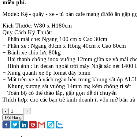
miễn phí.
Model: Kệ - quầy - xe - tủ bán cafe mang đi/đồ ăn gấp g
Kích Thước: W80 x H180cm
Quy Cách Kỹ Thuật:
+ Phần mái che: Ngang 100 cm x Cao 30cm
+ Phần xe : Ngang 80cm x Hông 40cm x Cao 80cm
+ Bánh xe chịu lực 80kg
+ Hai thanh chống inox vuông 12mm giữa xe và mái ch
+ Hình ảnh : In decan ngoài trời máy Nhật sắc nét 1400 
+ Xung quanh xe ốp fomat dày 5mm
+ Mặt trên xe và vách ngăn bên trong khung sắt ốp ALU
+ Khung xương sắt vuông 14mm mạ kẽm chống rỉ sét
+ Toàn bộ có thể tháo lắp, gấp gọn dễ di chuyển
Thích hợp: cho các bạn trẻ kinh doanh ít vốn mở bán tr
-
+
Đặt Hàng