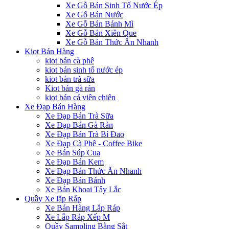
Xe Gỗ Bán Sinh Tố Nước Ép
Xe Gỗ Bán Nước
Xe Gỗ Bán Bánh Mì
Xe Gỗ Bán Xiên Que
Xe Gỗ Bán Thức Ăn Nhanh
Kiot Bán Hàng
kiot bán cà phê
kiot bán sinh tố nước ép
kiot bán trà sữa
Kiot bán gà rán
kiot bán cá viên chiên
Xe Đạp Bán Hàng
Xe Đạp Bán Trà Sữa
Xe Đạp Bán Gà Rán
Xe Đạp Bán Trà Bí Đao
Xe Đạp Cà Phê - Coffee Bike
Xe Bán Súp Cua
Xe Đạp Bán Kem
Xe Đạp Bán Thức Ăn Nhanh
Xe Đạp Bán Bánh
Xe Bán Khoai Tây Lắc
Quầy Xe lắp Ráp
Xe Bán Hàng Lắp Ráp
Xe Lắp Ráp Xếp M
Quầy Sampling Bằng Sắt