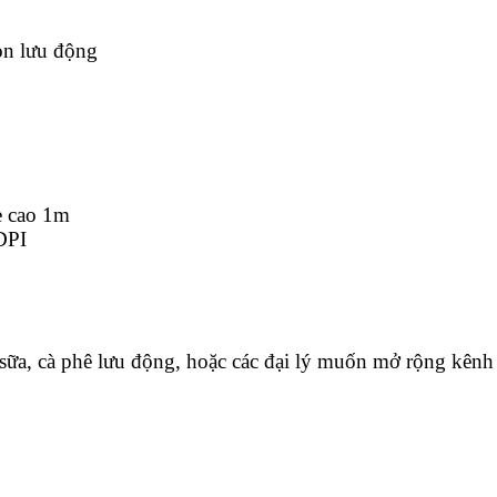
ọn lưu động
e cao 1m
DPI
à sữa, cà phê lưu động, hoặc các đại lý muốn mở rộng kên