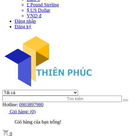
£ Pound Sterling
$ US Dollar
VND đ
Đăng nhập
Đăng ký
Hotline:
0903897980
Giỏ hàng:
(
0
)
Giỏ hàng của bạn trống!
0