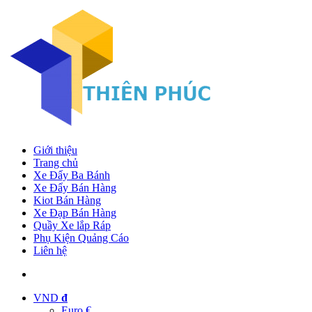
Giới thiệu
Trang chủ
Xe Đẩy Ba Bánh
Xe Đẩy Bán Hàng
Kiot Bán Hàng
Xe Đạp Bán Hàng
Quầy Xe lắp Ráp
Phụ Kiện Quảng Cáo
Liên hệ
VND
đ
Euro €