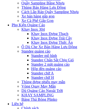
Quầy Sampling Bằng Nhựa
Thùng Bán Hàng Lưu Động
Cách Lắp Ráp Quầy Sampling Nhựa
Xe bán hàng gấp gọn
Xe Cà Phê Gấp Gọn
Phụ Kiện Quảng Cáo
Khay Inox 304
Khay Inox Đựng Thạch
Khay Inox Đựng Trái Cây
Khay Inox Đựng Thức Ăn
Ô Dù Che Xe Bán Hàng Lưu Động
Standee quảng cáo
Standee mô hình
Standee Chân Sắt Chịu Gió
Standee 2 mặt quảng cáo
Hộp đèn quảng cáo
Standee chữ A
Standee chữ H
Thùng đựng phiếu may mắn
Vòng Quay May Mắn
Dù Quảng Cáo Ngoài Trời
KHAY SAMPLING
Bảng Thả Bóng Plinko
Liên hệ
Chính sách