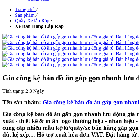
Trang chủ
/
Sản phẩm
/
Quầy Xe lắp Ráp
/
Xe Bán Hàng Lắp Ráp
Gia công kệ bán đồ ăn gấp gọn nhanh lưu đ
Tình trạng:
2-3 Ngày
Tên sản phẩm:
Gia công kệ bán đồ ăn gấp gọn nhanh
Gia công kệ bán đồ ăn gấp gọn nhanh lưu động giá r
xuất - thiết kế & in ấn logo thương hiệu - nhãn hi
cung cấp nhiều mẫu kệ/tủ/quầy/xe bán hàng gấp gọn l
dù, kệ xếp,... Hỗ trợ xuất hóa đơn VAT. Đặt hàng từ 