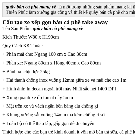
quầy bán cà phê mang về
là một trong những sản phẩm mang lại tí
Thiên Phúc làm xưởng gia công và thiết kế quầy bán cà phê cho mìn
Cấu tạo xe xếp gọn bán cà phê take away
Tên Sản Phẩm:
quầy bán cà phê mang về
Kích Thước: W80 x H190cm
Quy Cách Kỹ Thuật:
+ Phần mái che: Ngang 100 cm x Cao 30cm
+ Phần xe: Ngang 80cm x Hông 40cm x Cao 80cm
+ Bánh xe chịu lực 25kg
+ Hai thanh chống inox vuông 12mm giữa xe và mái che cao 1m
+ Hình ảnh: In decan ngoài trời máy Nhật sắc nét 1400 DPI
+ Xung quanh xe ốp fomat dày 5mm
+ Mặt trên xe và vách ngăn bên bằng alu chống gỉ
+ Khung xương sắt vuông 14mm mạ kẽm chống rỉ sét
+ Toàn bộ có thể tháo lắp, gấp gọn dễ di chuyển
Thích hợp: cho các bạn trẻ kinh doanh ít vốn mở bán trà sữa, cà phê