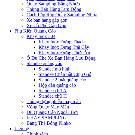
Quầy Sampling Bằng Nhựa
Thùng Bán Hàng Lưu Động
Cách Lắp Ráp Quầy Sampling Nhựa
Xe bán hàng gấp gọn
Xe Cà Phê Gấp Gọn
Phụ Kiện Quảng Cáo
Khay Inox 304
Khay Inox Đựng Thạch
Khay Inox Đựng Trái Cây
Khay Inox Đựng Thức Ăn
Ô Dù Che Xe Bán Hàng Lưu Động
Standee quảng cáo
Standee mô hình
Standee Chân Sắt Chịu Gió
Standee 2 mặt quảng cáo
Hộp đèn quảng cáo
Standee chữ A
Standee chữ H
Thùng đựng phiếu may mắn
Vòng Quay May Mắn
Dù Quảng Cáo Ngoài Trời
KHAY SAMPLING
Bảng Thả Bóng Plinko
Liên hệ
Chính sách