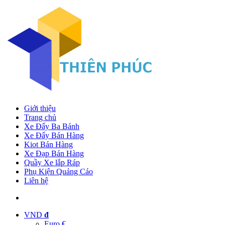
Giới thiệu
Trang chủ
Xe Đẩy Ba Bánh
Xe Đẩy Bán Hàng
Kiot Bán Hàng
Xe Đạp Bán Hàng
Quầy Xe lắp Ráp
Phụ Kiện Quảng Cáo
Liên hệ
VND
đ
Euro €