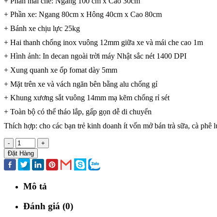
+ Phần mái che: Ngang 100 cm x Cao 30cm
+ Phần xe: Ngang 80cm x Hông 40cm x Cao 80cm
+ Bánh xe chịu lực 25kg
+ Hai thanh chống inox vuông 12mm giữa xe và mái che cao 1m
+ Hình ảnh: In decan ngoài trời máy Nhật sắc nét 1400 DPI
+ Xung quanh xe ốp fomat dày 5mm
+ Mặt trên xe và vách ngăn bên bằng alu chống gỉ
+ Khung xương sắt vuông 14mm mạ kẽm chống rỉ sét
+ Toàn bộ có thể tháo lắp, gấp gọn dễ di chuyển
Thích hợp: cho các bạn trẻ kinh doanh ít vốn mở bán trà sữa, cà phê
-
+
Đặt Hàng
Mô tả
Đánh giá (0)