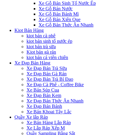
Xe Gỗ Bán Sinh Tố Nước Ép
Xe Gỗ Bán Nước
Xe Gỗ Bán Bánh Mì
Xe Gỗ Bán Xiên Que
Xe Gỗ Bán Thức Ăn Nhanh
Kiot Bán Hàng
kiot bán cà phê
kiot bán sinh tố nước ép
kiot bán trà sữa
Kiot bán gà rán
kiot bán cá viên chiên
Xe Đạp Bán Hàng
Xe Đạp Bán Trà Sữa
Xe Đạp Bán Gà Rán
Xe Đạp Bán Trà Bí Đao
Xe Đạp Cà Phê - Coffee Bike
Xe Bán Súp Cua
Xe Đạp Bán Kem
Xe Đạp Bán Thức Ăn Nhanh
Xe Đạp Bán Bánh
Xe Bán Khoai Tây Lắc
Quầy Xe lắp Ráp
Xe Bán Hàng Lắp Ráp
Xe Lắp Ráp Xếp M
Quầy Sampling Bằng Sắt