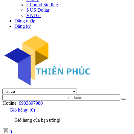
£ Pound Sterling
$ US Dollar
VND đ
Đăng nhập
Đăng ký
Hotline:
0903897980
Giỏ hàng:
(
0
)
Giỏ hàng của bạn trống!
0