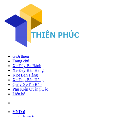
Giới thiệu
Trang chủ
Xe Đẩy Ba Bánh
Xe Đẩy Bán Hàng
Kiot Bán Hàng
Xe Đạp Bán Hàng
Quầy Xe lắp Ráp
Phụ Kiện Quảng Cáo
Liên hệ
VND
đ
Euro €