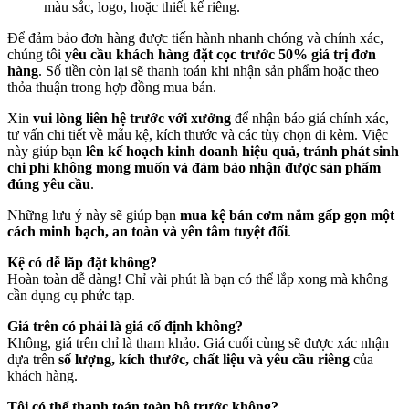
màu sắc, logo, hoặc thiết kế riêng.
Để đảm bảo đơn hàng được tiến hành nhanh chóng và chính xác,
chúng tôi
yêu cầu khách hàng đặt cọc trước 50% giá trị đơn
hàng
. Số tiền còn lại sẽ thanh toán khi nhận sản phẩm hoặc theo
thỏa thuận trong hợp đồng mua bán.
Xin
vui lòng liên hệ trước với xưởng
để nhận báo giá chính xác,
tư vấn chi tiết về mẫu kệ, kích thước và các tùy chọn đi kèm. Việc
này giúp bạn
lên kế hoạch kinh doanh hiệu quả, tránh phát sinh
chi phí không mong muốn và đảm bảo nhận được sản phẩm
đúng yêu cầu
.
Những lưu ý này sẽ giúp bạn
mua kệ bán cơm nắm gấp gọn một
cách minh bạch, an toàn và yên tâm tuyệt đối
.
Kệ có dễ lắp đặt không?
Hoàn toàn dễ dàng! Chỉ vài phút là bạn có thể lắp xong mà không
cần dụng cụ phức tạp.
Giá trên có phải là giá cố định không?
Không, giá trên chỉ là tham khảo. Giá cuối cùng sẽ được xác nhận
dựa trên
số lượng, kích thước, chất liệu và yêu cầu riêng
của
khách hàng.
Tôi có thể thanh toán toàn bộ trước không?