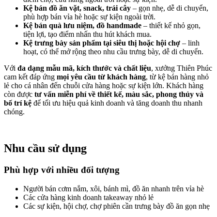
Kệ bán đồ ăn vặt, snack, trái cây
– gọn nhẹ, dễ di chuyển,
phù hợp bán vỉa hè hoặc sự kiện ngoài trời.
Kệ bán quà lưu niệm, đồ handmade
– thiết kế nhỏ gọn,
tiện lợi, tạo điểm nhấn thu hút khách mua.
Kệ trưng bày sản phẩm tại siêu thị hoặc hội chợ
– linh
hoạt, có thể mở rộng theo nhu cầu trưng bày, dễ di chuyển.
Với
đa dạng mẫu mã, kích thước và chất liệu
, xưởng Thiên Phúc
cam kết đáp ứng
mọi yêu cầu từ khách hàng
, từ kệ bán hàng nhỏ
lẻ cho cá nhân đến chuỗi cửa hàng hoặc sự kiện lớn. Khách hàng
còn được
tư vấn miễn phí về thiết kế, màu sắc, phong thủy và
bố trí kệ
để tối ưu hiệu quả kinh doanh và tăng doanh thu nhanh
chóng.
Nhu cầu sử dụng
Phù hợp với nhiều đối tượng
Người bán cơm nắm, xôi, bánh mì, đồ ăn nhanh trên vỉa hè
Các cửa hàng kinh doanh takeaway nhỏ lẻ
Các sự kiện, hội chợ, chợ phiên cần trưng bày đồ ăn gọn nhẹ