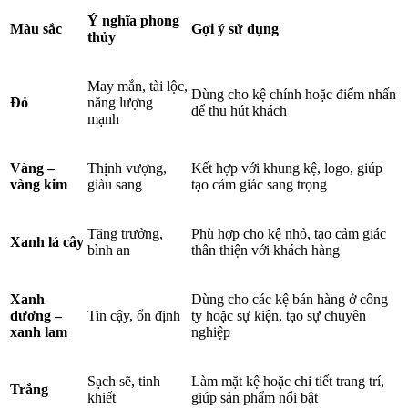
Ý nghĩa phong
Màu sắc
Gợi ý sử dụng
thủy
May mắn, tài lộc,
Dùng cho kệ chính hoặc điểm nhấn
Đỏ
năng lượng
để thu hút khách
mạnh
Vàng –
Thịnh vượng,
Kết hợp với khung kệ, logo, giúp
vàng kim
giàu sang
tạo cảm giác sang trọng
Tăng trưởng,
Phù hợp cho kệ nhỏ, tạo cảm giác
Xanh lá cây
bình an
thân thiện với khách hàng
Xanh
Dùng cho các kệ bán hàng ở công
dương –
Tin cậy, ổn định
ty hoặc sự kiện, tạo sự chuyên
xanh lam
nghiệp
Sạch sẽ, tinh
Làm mặt kệ hoặc chi tiết trang trí,
Trắng
khiết
giúp sản phẩm nổi bật