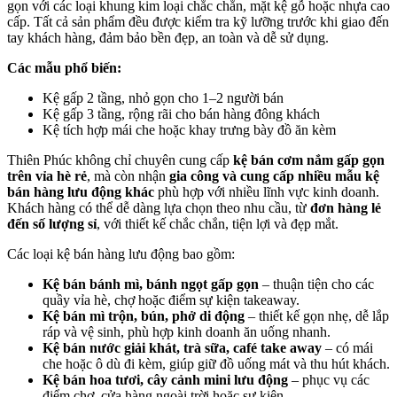
gọn với các loại khung kim loại chắc chắn, mặt kệ gỗ hoặc nhựa cao
cấp. Tất cả sản phẩm đều được kiểm tra kỹ lưỡng trước khi giao đến
tay khách hàng, đảm bảo bền đẹp, an toàn và dễ sử dụng.
Các mẫu phổ biến:
Kệ gấp 2 tầng, nhỏ gọn cho 1–2 người bán
Kệ gấp 3 tầng, rộng rãi cho bán hàng đông khách
Kệ tích hợp mái che hoặc khay trưng bày đồ ăn kèm
Thiên Phúc không chỉ chuyên cung cấp
kệ bán cơm nắm gấp gọn
trên vỉa hè rẻ
, mà còn nhận
gia công và cung cấp nhiều mẫu kệ
bán hàng lưu động khác
phù hợp với nhiều lĩnh vực kinh doanh.
Khách hàng có thể dễ dàng lựa chọn theo nhu cầu, từ
đơn hàng lẻ
đến số lượng sỉ
, với thiết kế chắc chắn, tiện lợi và đẹp mắt.
Các loại kệ bán hàng lưu động bao gồm:
Kệ bán bánh mì, bánh ngọt gấp gọn
– thuận tiện cho các
quầy vỉa hè, chợ hoặc điểm sự kiện takeaway.
Kệ bán mì trộn, bún, phở di động
– thiết kế gọn nhẹ, dễ lắp
ráp và vệ sinh, phù hợp kinh doanh ăn uống nhanh.
Kệ bán nước giải khát, trà sữa, café take away
– có mái
che hoặc ô dù đi kèm, giúp giữ đồ uống mát và thu hút khách.
Kệ bán hoa tươi, cây cảnh mini lưu động
– phục vụ các
điểm chợ, cửa hàng ngoài trời hoặc sự kiện.