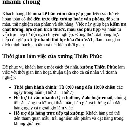
nhanh chóng
Khách hàng khi
mua kệ bán cơm nắm gấp gọn trên vỉa hè rẻ
hoàn toàn có thể
đến trực tiếp xưởng hoặc văn phòng
để xem
mẫu, trải nghiệm sản phẩm và đặt hàng. Việc này giúp bạn
kiểm tra
chất lượng, lựa chọn kích thước, màu sắc phù hợp
và nhận tư
vấn trực tiếp từ đội ngũ chuyên nghiệp. Đồng thời, đặt hàng trực
tiếp còn giúp
xử lý nhanh thủ tục hóa đơn VAT
, đảm bảo giao
dịch minh bạch, an tâm và tiết kiệm thời gian.
Thời gian làm việc của xưởng Thiên Phúc
Để phục vụ khách hàng một cách tốt nhất,
xưởng Thiên Phúc
làm
việc với thời gian linh hoạt, thuận tiện cho cả cá nhân và doanh
nghiệp:
Thời gian hành chính:
Từ
8:00 sáng đến 18:00 chiều
các
ngày trong tuần (Thứ 2 – Thứ 7).
Hỗ trợ tư vấn nhanh:
Qua
hotline, Zalo hoặc email
, chúng
tôi sẵn sàng trả lời mọi thắc mắc, báo giá và hướng dẫn đặt
hàng ngay cả ngoài giờ làm việc.
Hỗ trợ đặt hàng trực tiếp tại xưởng:
Khách hàng có thể
đến tham quan mẫu, trải nghiệm sản phẩm và đặt hàng trong
khung giờ trên.