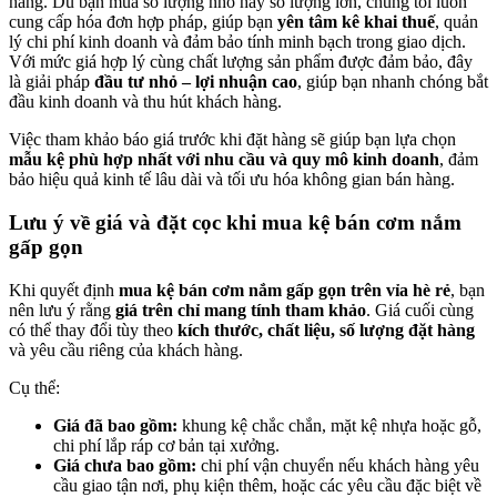
hàng. Dù bạn mua số lượng nhỏ hay số lượng lớn, chúng tôi luôn
cung cấp hóa đơn hợp pháp, giúp bạn
yên tâm kê khai thuế
, quản
lý chi phí kinh doanh và đảm bảo tính minh bạch trong giao dịch.
Với mức giá hợp lý cùng chất lượng sản phẩm được đảm bảo, đây
là giải pháp
đầu tư nhỏ – lợi nhuận cao
, giúp bạn nhanh chóng bắt
đầu kinh doanh và thu hút khách hàng.
Việc tham khảo báo giá trước khi đặt hàng sẽ giúp bạn lựa chọn
mẫu kệ phù hợp nhất với nhu cầu và quy mô kinh doanh
, đảm
bảo hiệu quả kinh tế lâu dài và tối ưu hóa không gian bán hàng.
Lưu ý về giá và đặt cọc khi mua kệ bán cơm nắm
gấp gọn
Khi quyết định
mua kệ bán cơm nắm gấp gọn trên vỉa hè rẻ
, bạn
nên lưu ý rằng
giá trên chỉ mang tính tham khảo
. Giá cuối cùng
có thể thay đổi tùy theo
kích thước, chất liệu, số lượng đặt hàng
và yêu cầu riêng của khách hàng.
Cụ thể:
Giá đã bao gồm:
khung kệ chắc chắn, mặt kệ nhựa hoặc gỗ,
chi phí lắp ráp cơ bản tại xưởng.
Giá chưa bao gồm:
chi phí vận chuyển nếu khách hàng yêu
cầu giao tận nơi, phụ kiện thêm, hoặc các yêu cầu đặc biệt về