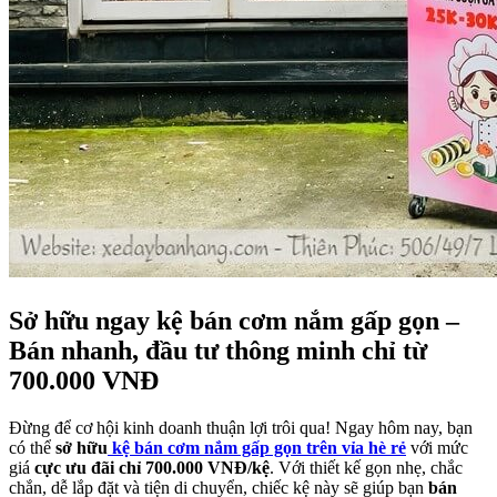
Sở hữu ngay kệ bán cơm nắm gấp gọn –
Bán nhanh, đầu tư thông minh chỉ từ
700.000 VNĐ
Đừng để cơ hội kinh doanh thuận lợi trôi qua! Ngay hôm nay, bạn
có thể
sở hữu
kệ bán cơm nắm gấp gọn trên vỉa hè rẻ
với mức
giá
cực ưu đãi chỉ 700.000 VNĐ/kệ
. Với thiết kế gọn nhẹ, chắc
chắn, dễ lắp đặt và tiện di chuyển, chiếc kệ này sẽ giúp bạn
bán