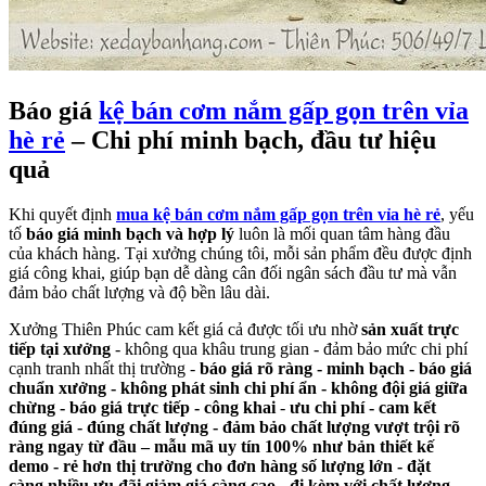
Báo giá
kệ bán cơm nắm gấp gọn trên vỉa
hè rẻ
– Chi phí minh bạch, đầu tư hiệu
quả
Khi quyết định
mua kệ bán cơm nắm gấp gọn trên vỉa hè rẻ
, yếu
tố
báo giá minh bạch và hợp lý
luôn là mối quan tâm hàng đầu
của khách hàng. Tại xưởng chúng tôi, mỗi sản phẩm đều được định
giá công khai, giúp bạn dễ dàng cân đối ngân sách đầu tư mà vẫn
đảm bảo chất lượng và độ bền lâu dài.
Xưởng Thiên Phúc cam kết giá cả được tối ưu nhờ
sản xuất trực
tiếp tại xưởng
- không qua khâu trung gian - đảm bảo mức chi phí
cạnh tranh nhất thị trường -
báo giá rõ ràng - minh bạch - báo giá
chuẩn xưởng - không phát sinh chi phí ẩn - không đội giá giữa
chừng - báo giá trực tiếp - công khai
-
ưu chi phí - cam kết
đúng giá - đúng chất lượng - đảm bảo chất lượng vượt trội rõ
ràng ngay từ đầu – mẫu mã uy tín 100% như bản thiết kế
demo - rẻ hơn thị trường cho đơn hàng số lượng lớn - đặt
càng nhiều ưu đãi giảm giá càng cao - đi kèm với chất lượng