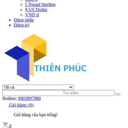
£ Pound Sterling
$ US Dollar
VND đ
Đăng nhập
Đăng ký
Hotline:
0903897980
Giỏ hàng:
(
0
)
Giỏ hàng của bạn trống!
0