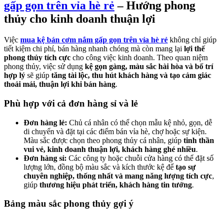
gấp gọn trên vỉa hè rẻ
– Hướng phong
thủy cho kinh doanh thuận lợi
Việc
mua kệ bán cơm nắm gấp gọn trên vỉa hè rẻ
không chỉ giúp
tiết kiệm chi phí, bán hàng nhanh chóng mà còn mang lại
lợi thế
phong thủy tích cực
cho công việc kinh doanh. Theo quan niệm
phong thủy, việc sử dụng
kệ gọn gàng, màu sắc hài hòa và bố trí
hợp lý
sẽ giúp
tăng tài lộc, thu hút khách hàng và tạo cảm giác
thoải mái, thuận lợi khi bán hàng
.
Phù hợp với cả đơn hàng sỉ và lẻ
Đơn hàng lẻ:
Chủ cá nhân có thể chọn mẫu kệ nhỏ, gọn, dễ
di chuyển và đặt tại các điểm bán vỉa hè, chợ hoặc sự kiện.
Màu sắc được chọn theo phong thủy cá nhân, giúp
tinh thần
vui vẻ, kinh doanh thuận lợi, khách hàng ghé nhiều
.
Đơn hàng sỉ:
Các công ty hoặc chuỗi cửa hàng có thể đặt số
lượng lớn, đồng bộ màu sắc và kích thước kệ để
tạo sự
chuyên nghiệp, thống nhất và mang năng lượng tích cực
,
giúp
thương hiệu phát triển, khách hàng tin tưởng
.
Bảng màu sắc phong thủy gợi ý