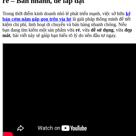
rẻ – Bán nhanh, dễ lắp đặt
Trong thời điểm kinh doanh nhỏ lẻ phát triển mạnh, việc sở hữu
kệ
bán cơm nắm gấp gọn trên vỉa hè
là giải pháp thông minh để tiết
kiệm chi phí, linh hoạt di chuyển và bán hàng nhanh chóng. Nếu
bạn đang tìm kiếm một sản phẩm vừa
rẻ
, vừa
dễ sử dụng
, vừa
đẹp
mắt
, bài viết này sẽ giúp bạn hiểu rõ lý do nên đầu tư ngay.