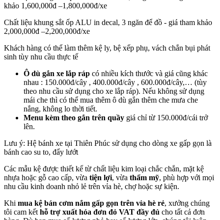
khảo 1,600,000đ –1,800,000đ/xe
Chất liệu khung sắt ốp ALU in decal, 3 ngăn để đồ - giá tham khảo
2,000,000đ –2,200,000đ/xe
Khách hàng có thể làm thêm kệ ly, bệ xếp phụ, vách chắn bụi phát
sinh tùy nhu cầu thực tế
Ô dù gắn xe lắp ráp
có nhiều kích thước và giá cũng khác
nhau : 150.000đ/cây , 400.000đ/cây , 600.000đ/cây,… (tùy
theo nhu cầu sử dụng cho xe lắp ráp). Nếu không sử dụng
mái che thì có thể mua thêm ô dù gắn thêm che mưa che
nắng, không lo thời tiết.
Menu kèm theo gắn trên quầy
giá chỉ từ 150.000đ/cái trở
lên.
Lưu ý: Hệ
bánh xe tại Thiên Phúc sử dụng cho dòng xe gấp gọn là
bánh cao su to, đẩy lướt
Các mẫu kệ được thiết kế từ chất liệu kim loại chắc chắn, mặt kệ
nhựa hoặc gỗ cao cấp, vừa
tiện lợi
, vừa
thẩm mỹ
, phù hợp với mọi
nhu cầu kinh doanh nhỏ lẻ trên vỉa hè, chợ hoặc sự kiện.
Khi
mua kệ bán cơm nắm gấp gọn trên vỉa hè rẻ
, xưởng chúng
tôi cam kết
hỗ trợ xuất hóa đơn đỏ VAT đầy đủ
cho tất cả đơn