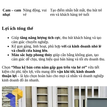
Cam – cam
Năng động, vui
Tạo điểm nhấn bắt mắt, thu hút trẻ
nhạt
vẻ
em và khách hàng trẻ tuổi
Lợi ích tổng thể
Giúp
tăng năng lượng tích cực
, thu hút khách hàng và tạo
cảm giác chuyên nghiệp.
Kệ gọn gàng, linh hoạt, phù hợp
với cả kinh doanh nhỏ lẻ
và chuỗi cửa hàng lớn
.
Màu sắc hợp phong thủy
giúp cân bằng không gian, tạo
cảm giác dễ chịu, tăng hiệu quả bán hàng và tối ưu doanh thu.
Chọn
“Mua kệ bán cơm nắm gấp gọn trên vỉa hè rẻ”
vừa tiết
kiệm chi phí, tiện lợi, vừa mang đến
vận khí tốt, kinh doanh
thuận lợi
– là lựa chọn hoàn hảo cho mọi cá nhân và doanh nghiệp
kinh doanh đồ ăn nhanh.