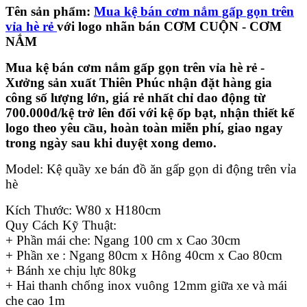
Tên sản phẩm:
Mua kệ bán cơm nắm gấp gọn trên
vỉa hè rẻ
với logo nhãn bán CƠM CUỘN - CƠM
NẮM
Mua kệ bán cơm nắm gấp gọn trên vỉa hè rẻ -
Xưởng sản xuất Thiên Phúc nhận đặt hàng gia
công số lượng lớn, giá rẻ nhất chỉ dao động từ
700.000đ/kệ trở lên đối với kệ ốp bạt, nhận thiết kế
logo theo yêu cầu, hoàn toàn miễn phí, giao ngay
trong ngày sau khi duyệt xong demo.
Model: Kệ quầy xe bán đồ ăn gấp gọn di động trên vỉa
hè
Kích Thước: W80 x H180cm
Quy Cách Kỹ Thuật:
+ Phần mái che: Ngang 100 cm x Cao 30cm
+ Phần xe : Ngang 80cm x Hông 40cm x Cao 80cm
+ Bánh xe chịu lực 80kg
+ Hai thanh chống inox vuông 12mm giữa xe và mái
che cao 1m