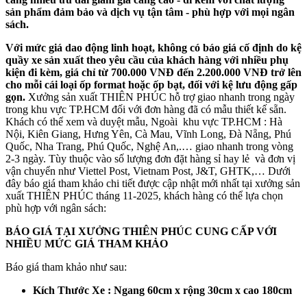
sản phẩm đảm bảo và dịch vụ tận tâm - phù hợp với mọi ngân
sách.
Với mức giá dao động linh hoạt, không có báo giá cố định do kệ
quầy xe sản xuất theo yêu cầu của khách hàng với nhiều phụ
kiện đi kèm, giá chỉ từ
700.000 VNĐ đến 2.200.000 VNĐ
trở lên
cho mỗi cái loại ốp format hoặc ốp bạt, đối với kệ lưu động gấp
gọn.
Xưởng sản xuất THIÊN PHÚC hỗ trợ giao nhanh trong ngày
trong khu vực TP.HCM đối với đơn hàng đã có mẫu thiết kế sẵn.
Khách có thể xem và duyệt mẫu, Ngoài khu vực TP.HCM : Hà
Nội, Kiên Giang, Hưng Yên, Cà Mau, Vĩnh Long, Đà Nẵng, Phú
Quốc, Nha Trang, Phú Quốc, Nghệ An,.… giao nhanh trong vòng
2-3 ngày. Tùy thuộc vào số lượng đơn đặt hàng sỉ hay lẻ và đơn vị
vận chuyển như Viettel Post, Vietnam Post, J&T, GHTK,… Dưới
đây báo giá tham khảo chi tiết được cập nhật mới nhất tại xưởng sản
xuất THIÊN PHÚC tháng 11-2025, khách hàng có thể lựa chọn
phù hợp với ngân sách:
BÁO GIÁ TẠI XƯỞNG THIÊN PHÚC CUNG CẤP VỚI
NHIỀU MỨC GIÁ THAM KHẢO
Báo giá tham khảo như sau:
Kích Thước Xe : Ngang 60cm x rộng 30cm x cao 180cm