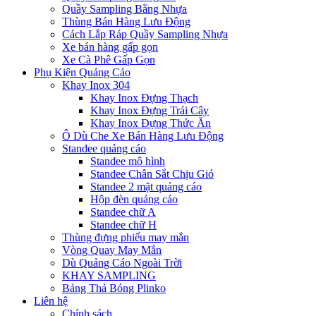
Quầy Sampling Bằng Nhựa
Thùng Bán Hàng Lưu Động
Cách Lắp Ráp Quầy Sampling Nhựa
Xe bán hàng gấp gọn
Xe Cà Phê Gấp Gọn
Phụ Kiện Quảng Cáo
Khay Inox 304
Khay Inox Đựng Thạch
Khay Inox Đựng Trái Cây
Khay Inox Đựng Thức Ăn
Ô Dù Che Xe Bán Hàng Lưu Động
Standee quảng cáo
Standee mô hình
Standee Chân Sắt Chịu Gió
Standee 2 mặt quảng cáo
Hộp đèn quảng cáo
Standee chữ A
Standee chữ H
Thùng đựng phiếu may mắn
Vòng Quay May Mắn
Dù Quảng Cáo Ngoài Trời
KHAY SAMPLING
Bảng Thả Bóng Plinko
Liên hệ
Chính sách