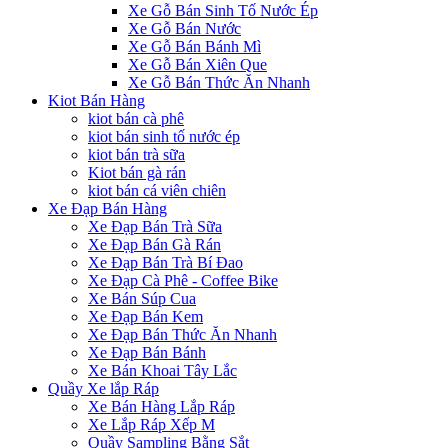
Xe Gỗ Bán Sinh Tố Nước Ép
Xe Gỗ Bán Nước
Xe Gỗ Bán Bánh Mì
Xe Gỗ Bán Xiên Que
Xe Gỗ Bán Thức Ăn Nhanh
Kiot Bán Hàng
kiot bán cà phê
kiot bán sinh tố nước ép
kiot bán trà sữa
Kiot bán gà rán
kiot bán cá viên chiên
Xe Đạp Bán Hàng
Xe Đạp Bán Trà Sữa
Xe Đạp Bán Gà Rán
Xe Đạp Bán Trà Bí Đao
Xe Đạp Cà Phê - Coffee Bike
Xe Bán Súp Cua
Xe Đạp Bán Kem
Xe Đạp Bán Thức Ăn Nhanh
Xe Đạp Bán Bánh
Xe Bán Khoai Tây Lắc
Quầy Xe lắp Ráp
Xe Bán Hàng Lắp Ráp
Xe Lắp Ráp Xếp M
Quầy Sampling Bằng Sắt