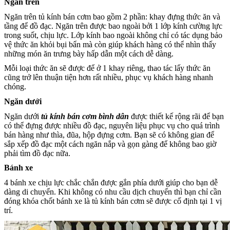
Ngăn trên
Ngăn trên tủ kính bán cơm bao gồm 2 phần: khay đựng thức ăn và
tầng để đồ đạc. Ngăn trên được bao ngoài bởi 1 lớp kính cường lực
trong suốt, chịu lực. Lớp kính bao ngoài không chỉ có tác dụng bảo
vệ thức ăn khỏi bụi bẩn mà còn giúp khách hàng có thể nhìn thấy
những món ăn trưng bày hấp dẫn một cách dễ dàng.
Mỗi loại thức ăn sẽ được để ở 1 khay riêng, thao tác lấy thức ăn
cũng trở lên thuận tiện hơn rất nhiều, phục vụ khách hàng nhanh
chóng.
Ngăn dưới
Ngăn dưới
tủ kính bán cơm bình dân
được thiết kế rộng rãi để bạn
có thể đựng được nhiều đồ đạc, nguyên liệu phục vụ cho quá trình
bán hàng như thìa, đũa, hộp đựng cơm. Bạn sẽ có không gian để
sắp xếp đồ đạc một cách ngăn nắp và gọn gàng để không bao giờ
phải tìm đồ đạc nữa.
Bánh xe
4 bánh xe chịu lực chắc chắn được gắn phía dưới giúp cho bạn dễ
dàng di chuyển. Khi không có nhu cầu dịch chuyển thì bạn chỉ cần
đóng khóa chốt bánh xe là tủ kính bán cơm sẽ được cố định tại 1 vị
trí.