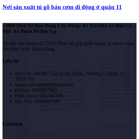
Nơi sản xuất tủ gỗ bán cơm di động ở quận 11
+3000 Mẫu Xe Bán Hàng Lưu Động- Xe Trà Sữa-Xe Bán Cà
Phê -Xe Bánh Mì Độc Lạ
Xe đẩy bán hàng của Thiên Phúc đã góp phần mang lại thành công
cho hơn 5.000 khách hàng
Liên hệ
Địa Chỉ: 506/49/7 Lạc Long Quân, Phường 5, Quận 11,
TP.HCMz
baogia.thienphuc@gmail.com
Hotline: 0903897980
Điện Thoại: 0903897980
Báo Giá : 0903897980
Facebook