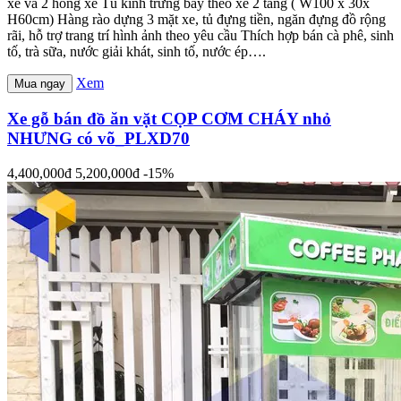
xe và 2 hông xe Tủ kinh trưng bày theo xe 2 tầng ( W100 x 30x
H60cm) Hàng rào dựng 3 mặt xe, tủ đựng tiền, ngăn đựng đồ rộng
rãi, hỗ trợ trang trí hình ảnh theo yêu cầu Thích hợp bán cà phê, sinh
tố, trà sữa, nước giải khát, sinh tố, nước ép….
Xem
Mua ngay
Xe gỗ bán đồ ăn vặt CỌP CƠM CHÁY nhỏ
NHƯNG có võ_PLXD70
4,400,000đ
5,200,000đ
-15%