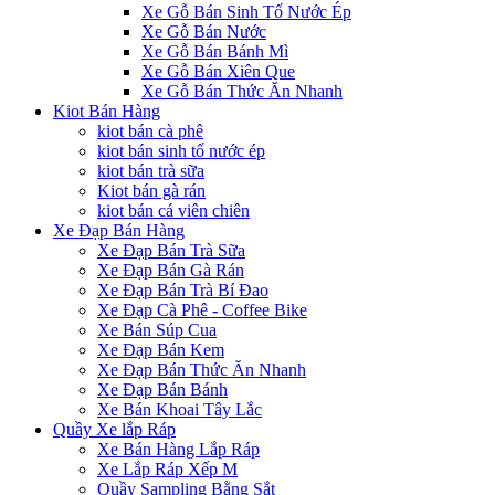
Xe Gỗ Bán Sinh Tố Nước Ép
Xe Gỗ Bán Nước
Xe Gỗ Bán Bánh Mì
Xe Gỗ Bán Xiên Que
Xe Gỗ Bán Thức Ăn Nhanh
Kiot Bán Hàng
kiot bán cà phê
kiot bán sinh tố nước ép
kiot bán trà sữa
Kiot bán gà rán
kiot bán cá viên chiên
Xe Đạp Bán Hàng
Xe Đạp Bán Trà Sữa
Xe Đạp Bán Gà Rán
Xe Đạp Bán Trà Bí Đao
Xe Đạp Cà Phê - Coffee Bike
Xe Bán Súp Cua
Xe Đạp Bán Kem
Xe Đạp Bán Thức Ăn Nhanh
Xe Đạp Bán Bánh
Xe Bán Khoai Tây Lắc
Quầy Xe lắp Ráp
Xe Bán Hàng Lắp Ráp
Xe Lắp Ráp Xếp M
Quầy Sampling Bằng Sắt