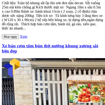
Chất liệu: Toàn bộ khung sắt ốp tôn sơn đen dán decan Sắt vuông
25m mã kẽm chống gỉ Kích thước mặt xe: Ngang 10m x sâu 0.5m
x cao 0.89m Bánh xe: bánh khoá 15cm ( 2 xoay, 2 cố định) chịu
được sức nặng 200kg Tiện ích xe: Tủ kính tưng bày 3 tầng theo xe
( W120 x 30 x 90cm) 2 bệ xếp bên hông xe, tủ đựng tiền,ngăn đựng
đồ rộng rãi. Thích hợp bán cơm tấm, bánh mì, gà rán, xiên que,
thức ăn nhanh...
Xem
Mua ngay
Xe bán cơm tấm bún thịt nướng khung xương sắt
bền đẹp