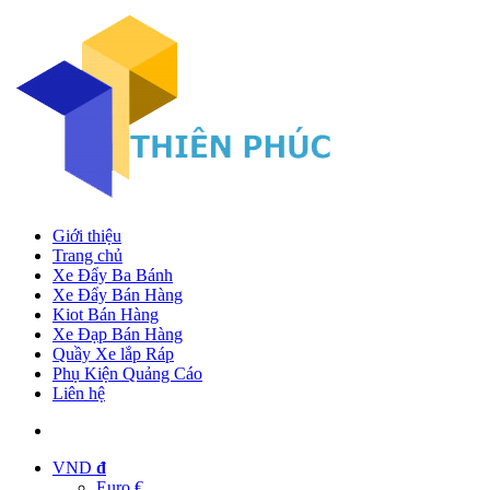
Giới thiệu
Trang chủ
Xe Đẩy Ba Bánh
Xe Đẩy Bán Hàng
Kiot Bán Hàng
Xe Đạp Bán Hàng
Quầy Xe lắp Ráp
Phụ Kiện Quảng Cáo
Liên hệ
VND
đ
Euro €