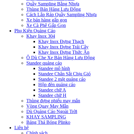
Quầy Sampling Bằng Nhựa
Thùng Bán Hàng Lưu Động
Cách Lắp Ráp Quầy Sampling Nhựa
Xe bán hàng gấp gọn
Xe Cà Phê Gấp Gọn
Phụ Kiện Quảng Cáo
Khay Inox 304
Khay Inox Đựng Thạch
Khay Inox Đựng Trái Cây
Khay Inox Đựng Thức Ăn
Ô Dù Che Xe Bán Hàng Lưu Động
Standee quảng cáo
Standee mô hình
Standee Chân Sắt Chịu Gió
Standee 2 mặt quảng cáo
Hộp đèn quảng cáo
Standee chữ A
Standee chữ H
Thùng đựng phiếu may mắn
Vòng Quay May Mắn
Dù Quảng Cáo Ngoài Trời
KHAY SAMPLING
Bảng Thả Bóng Plinko
Liên hệ
Chính sách