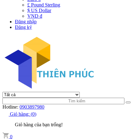
£ Pound Sterling
$ US Dollar
VND đ
Đăng nhập
Đăng ký
Hotline:
0903897980
Giỏ hàng:
(
0
)
Giỏ hàng của bạn trống!
0