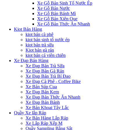
Xe Gỗ Bán Sinh Tố Nước Ép
Xe Gỗ Bán Nước
Xe Gỗ Bán Bánh Mì
Xe Gỗ Bán Xiên Que
Xe Gỗ Bán Thức Ăn Nhanh
Kiot Bán Hàng
kiot bán cà phê
kiot bán sinh tố nước ép
kiot bán trà sữa
Kiot bán gà rán
kiot bán cá viên chiên
Xe Đạp Bán Hàng
Xe Đạp Bán Trà Sữa
Xe Đạp Bán Gà Rán
Xe Đạp Bán Trà Bí Đao
Xe Đạp Cà Phê - Coffee Bike
Xe Bán Súp Cua
Xe Đạp Bán Kem
Xe Đạp Bán Thức Ăn Nhanh
Xe Đạp Bán Bánh
Xe Bán Khoai Tây Lắc
Quầy Xe lắp Ráp
Xe Bán Hàng Lắp Ráp
Xe Lắp Ráp Xếp M
Quầy Sampling Bằng Sắt