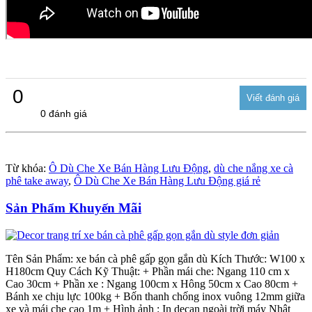
0
0 đánh giá
Từ khóa:
Ô Dù Che Xe Bán Hàng Lưu Động
,
dù che nắng xe cà
phê take away
,
Ô Dù Che Xe Bán Hàng Lưu Động giá rẻ
Sản Phẩm Khuyến Mãi
Tên Sản Phẩm: xe bán cà phê gấp gọn gắn dù Kích Thước: W100 x
H180cm Quy Cách Kỹ Thuật: + Phần mái che: Ngang 110 cm x
Cao 30cm + Phần xe : Ngang 100cm x Hông 50cm x Cao 80cm +
Bánh xe chịu lực 100kg + Bốn thanh chống inox vuông 12mm giữa
xe và mái che cao 1m + Hình ảnh : In decan ngoài trời máy Nhật