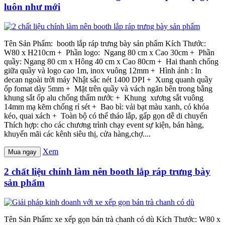
luôn như mới
Tên Sản Phẩm: booth lắp ráp trưng bày sản phẩm Kích Thước:
W80 x H210cm + Phần logo: Ngang 80 cm x Cao 30cm + Phần
quầy: Ngang 80 cm x Hông 40 cm x Cao 80cm + Hai thanh chống
giữa quầy và logo cao 1m, inox vuông 12mm + Hình ảnh : In
decan ngoài trời máy Nhật sắc nét 1400 DPI + Xung quanh quầy
ốp fomat dày 5mm + Mặt trên quầy và vách ngăn bên trong bằng
khung sắt ốp alu chống thấm nước + Khung xương sắt vuông
14mm mạ kẽm chống rỉ sét + Bao bì: vải bạt màu xanh, có khóa
kéo, quai xách + Toàn bộ có thể tháo lắp, gấp gọn dễ di chuyển
Thích hợp: cho các chương trình chạy event sự kiện, bán hàng,
khuyến mãi các kênh siêu thị, cửa hàng,chợ....
Xem
Mua ngay
2 chất liệu chính làm nên booth lắp ráp trưng bày
sản phẩm
Tên Sản Phẩm: xe xếp gọn bán trà chanh có dù Kích Thước: W80 x