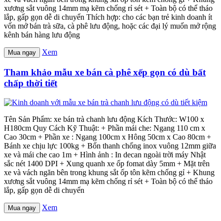
xương sắt vuông 14mm mạ kẽm chống rỉ sét + Toàn bộ có thể tháo
lắp, gấp gọn dễ di chuyển Thích hợp: cho các bạn trẻ kinh doanh ít
vốn mở bán trà sữa, cà phê lưu động, hoặc các đại lý muốn mở rộng
kênh bán hàng lưu động
Xem
Mua ngay
Tham khảo mẫu xe bán cà phê xếp gọn có dù bất
chấp thời tiết
Tên Sản Phẩm: xe bán trà chanh lưu động Kích Thước: W100 x
H180cm Quy Cách Kỹ Thuật: + Phần mái che: Ngang 110 cm x
Cao 30cm + Phần xe : Ngang 100cm x Hông 50cm x Cao 80cm +
Bánh xe chịu lực 100kg + Bốn thanh chống inox vuông 12mm giữa
xe và mái che cao 1m + Hình ảnh : In decan ngoài trời máy Nhật
sắc nét 1400 DPI + Xung quanh xe ốp fomat dày 5mm + Mặt trên
xe và vách ngăn bên trong khung sắt ốp tôn kẽm chống gỉ + Khung
xương sắt vuông 14mm mạ kẽm chống rỉ sét + Toàn bộ có thể tháo
lắp, gấp gọn dễ di chuyển
Xem
Mua ngay