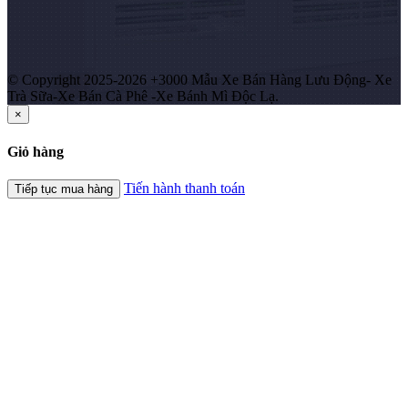
© Copyright 2025-2026 +3000 Mẫu Xe Bán Hàng Lưu Động- Xe
Trà Sữa-Xe Bán Cà Phê -Xe Bánh Mì Độc Lạ.
×
Giỏ hàng
Tiến hành thanh toán
Tiếp tục mua hàng