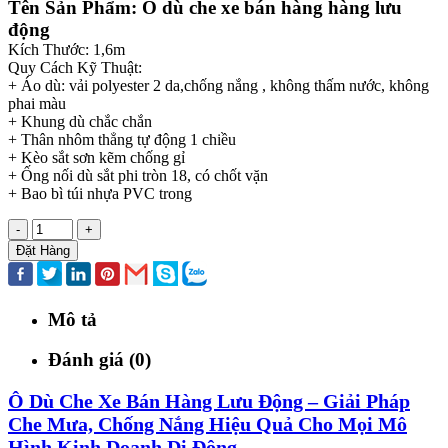
Tên Sản Phẩm: Ô dù che xe bán hàng hàng lưu
động
Kích Thước: 1,6m
Quy Cách Kỹ Thuật:
+ Áo dù: vải polyester 2 da,chống nắng , không thấm nước, không
phai màu
+ Khung dù chắc chắn
+ Thân nhôm thẳng tự động 1 chiều
+ Kèo sắt sơn kẽm chống gỉ
+ Ống nối dù sắt phi tròn 18, có chốt vặn
+ Bao bì túi nhựa PVC trong
-
+
Đặt Hàng
Mô tả
Đánh giá (0)
Ô Dù Che Xe Bán Hàng Lưu Động – Giải Pháp
Che Mưa, Chống Nắng Hiệu Quả Cho Mọi Mô
Hình Kinh Doanh Di Động