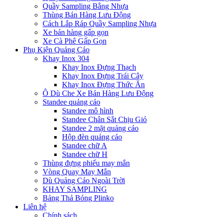
Quầy Sampling Bằng Nhựa
Thùng Bán Hàng Lưu Động
Cách Lắp Ráp Quầy Sampling Nhựa
Xe bán hàng gấp gọn
Xe Cà Phê Gấp Gọn
Phụ Kiện Quảng Cáo
Khay Inox 304
Khay Inox Đựng Thạch
Khay Inox Đựng Trái Cây
Khay Inox Đựng Thức Ăn
Ô Dù Che Xe Bán Hàng Lưu Động
Standee quảng cáo
Standee mô hình
Standee Chân Sắt Chịu Gió
Standee 2 mặt quảng cáo
Hộp đèn quảng cáo
Standee chữ A
Standee chữ H
Thùng đựng phiếu may mắn
Vòng Quay May Mắn
Dù Quảng Cáo Ngoài Trời
KHAY SAMPLING
Bảng Thả Bóng Plinko
Liên hệ
Chính sách