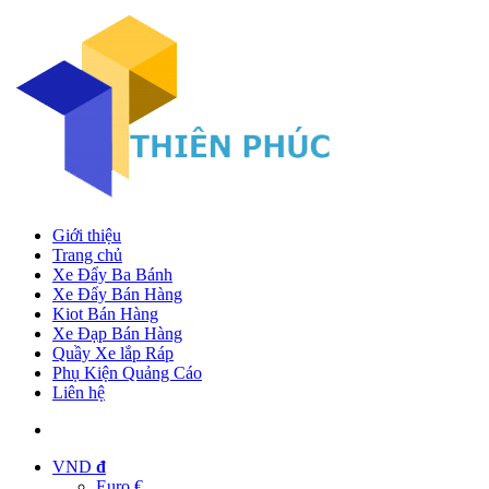
Giới thiệu
Trang chủ
Xe Đẩy Ba Bánh
Xe Đẩy Bán Hàng
Kiot Bán Hàng
Xe Đạp Bán Hàng
Quầy Xe lắp Ráp
Phụ Kiện Quảng Cáo
Liên hệ
VND
đ
Euro €