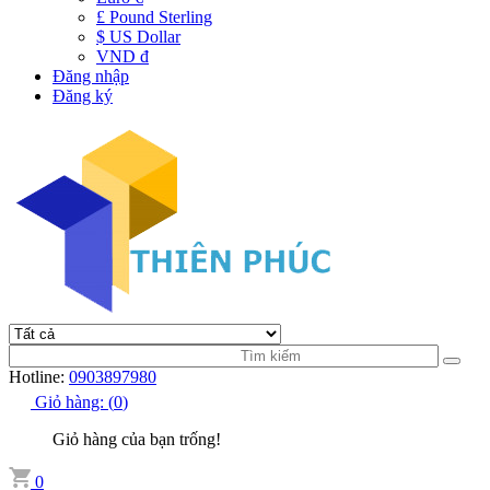
£ Pound Sterling
$ US Dollar
VND đ
Đăng nhập
Đăng ký
Hotline:
0903897980
Giỏ hàng:
(
0
)
Giỏ hàng của bạn trống!
0