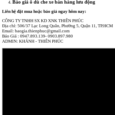
Báo giá ô dù che xe bán hàng lưu động
Liên hệ đặt mua hoặc báo giá ngay hôm nay:
CÔNG TY TNHH SX KD XNK THIÊN PHÚC
Địa chỉ: 506/37 Lạc Long Quân, Phường 5, Quận 11, TP.HCM
Email: baogia.thienphuc@gmail.com
Báo Giá : 0947.893.139- 0903.897.980
ADMIN: KHÁNH - THIÊN PHÚC