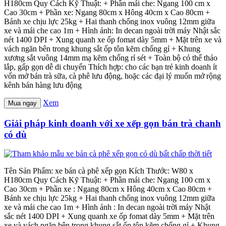
H180cm Quy Cách Kỹ Thuật: + Phần mái che: Ngang 100 cm x
Cao 30cm + Phần xe: Ngang 80cm x Hông 40cm x Cao 80cm +
Bánh xe chịu lực 25kg + Hai thanh chống inox vuông 12mm giữa
xe và mái che cao 1m + Hình ảnh: In decan ngoài trời máy Nhật sắc
nét 1400 DPI + Xung quanh xe ốp fomat dày 5mm + Mặt trên xe và
vách ngăn bên trong khung sắt ốp tôn kẽm chống gỉ + Khung
xương sắt vuông 14mm mạ kẽm chống rỉ sét + Toàn bộ có thể tháo
lắp, gấp gọn dễ di chuyển Thích hợp: cho các bạn trẻ kinh doanh ít
vốn mở bán trà sữa, cà phê lưu động, hoặc các đại lý muốn mở rộng
kênh bán hàng lưu động
Xem
Mua ngay
Giải pháp kinh doanh với xe xếp gọn bán trà chanh
có dù
Tên Sản Phẩm: xe bán cà phê xếp gọn Kích Thước: W80 x
H180cm Quy Cách Kỹ Thuật: + Phần mái che: Ngang 100 cm x
Cao 30cm + Phần xe : Ngang 80cm x Hông 40cm x Cao 80cm +
Bánh xe chịu lực 25kg + Hai thanh chống inox vuông 12mm giữa
xe và mái che cao 1m + Hình ảnh : In decan ngoài trời máy Nhật
sắc nét 1400 DPI + Xung quanh xe ốp fomat dày 5mm + Mặt trên
xe và vách ngăn bên trong khung sắt ốp tôn kẽm chống gỉ + Khung