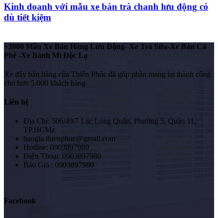
Kinh doanh với mẫu xe bán trà chanh lưu động có
dù tiết kiệm
+3000 Mẫu Xe Bán Hàng Lưu Động- Xe Trà Sữa-Xe Bán Cà
Phê -Xe Bánh Mì Độc Lạ
Xe đẩy bán hàng của Thiên Phúc đã góp phần mang lại thành công
cho hơn 5.000 khách hàng
Liên hệ
Địa Chỉ: 506/49/7 Lạc Long Quân, Phường 5, Quận 11,
TP.HCMz
baogia.thienphuc@gmail.com
Hotline: 0903897980
Điện Thoại: 0903897980
Báo Giá : 0903897980
Facebook