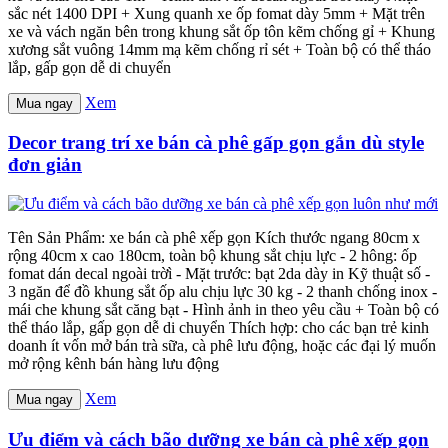
sắc nét 1400 DPI + Xung quanh xe ốp fomat dày 5mm + Mặt trên
xe và vách ngăn bên trong khung sắt ốp tôn kẽm chống gỉ + Khung
xương sắt vuông 14mm mạ kẽm chống rỉ sét + Toàn bộ có thể tháo
lắp, gấp gọn dễ di chuyển
Xem
Mua ngay
Decor trang trí xe bán cà phê gấp gọn gắn dù style
đơn giản
Tên Sản Phẩm: xe bán cà phê xếp gọn Kích thước ngang 80cm x
rộng 40cm x cao 180cm, toàn bộ khung sắt chịu lực - 2 hông: ốp
fomat dán decal ngoài trờì - Mặt trước: bạt 2da dày in Kỹ thuật số -
3 ngăn để đồ khung sắt ốp alu chịu lực 30 kg - 2 thanh chống inox -
mái che khung sắt căng bạt - Hình ảnh in theo yêu cầu + Toàn bộ có
thể tháo lắp, gấp gọn dễ di chuyển Thích hợp: cho các bạn trẻ kinh
doanh ít vốn mở bán trà sữa, cà phê lưu động, hoặc các đại lý muốn
mở rộng kênh bán hàng lưu động
Xem
Mua ngay
Ưu điểm và cách bão dưỡng xe bán cà phê xếp gọn