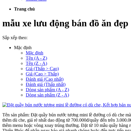
Trang chủ
mẫu xe lưu động bán đồ ăn đẹp
Sắp xếp theo:
Mặc định
Mặc định
Tên (A - Z)
Tên (Z - A)
Giá (Thấp > Cao)
Giá (Cao > Thấp)
Đánh giá (Cao nhất)
Đánh giá (Thấp nhất)
Dòng sản phẩm (A - Z)
Dòng sản phẩm (Z - A)
Tên sản phẩm: Đặt quầy bún nước tương mini lề đường có dù che mà
thêm dù che, giá rẻ nhất dao động từ 700.000đ/quầy đến trên 3.000.0
thêm menu hoặc vòng xoay trúng thưởng. Đặt từ 10 mẫu quầy hàng ron
Thiên Phúc để nhận ngay báo giá nhanh chóng hoặc đến trực tiếp ng