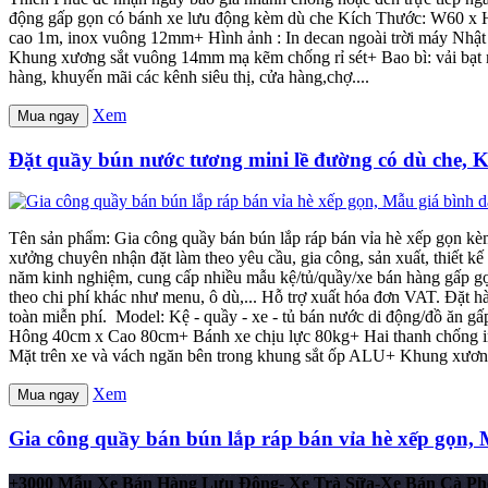
động gấp gọn có bánh xe lưu động kèm dù che Kích Thước: W60 x
cao 1m, inox vuông 12mm+ Hình ảnh : In decan ngoài trời máy Nhậ
Khung xương sắt vuông 14mm mạ kẽm chống rỉ sét+ Bao bì: vải bạt mà
hàng, khuyến mãi các kênh siêu thị, cửa hàng,chợ....
Xem
Mua ngay
Đặt quầy bún nước tương mini lề đường có dù che, 
Tên sản phẩm: Gia công quầy bán bún lắp ráp bán vỉa hè xếp gọn kèm
xưởng chuyên nhận đặt làm theo yêu cầu, gia công, sản xuất, thiết 
năm kinh nghiệm, cung cấp nhiều mẫu kệ/tủ/quầy/xe bán hàng gấp gọn 
theo chi phí khác như menu, ô dù,... Hỗ trợ xuất hóa đơn VAT. Đặt h
toàn miễn phí. Model: Kệ - quầy - xe - tủ bán nước di động/đồ 
Hông 40cm x Cao 80cm+ Bánh xe chịu lực 80kg+ Hai thanh chống in
Mặt trên xe và vách ngăn bên trong khung sắt ốp ALU+ Khung xương
Xem
Mua ngay
Gia công quầy bán bún lắp ráp bán vỉa hè xếp gọn,
+3000 Mẫu Xe Bán Hàng Lưu Động- Xe Trà Sữa-Xe Bán Cà Ph