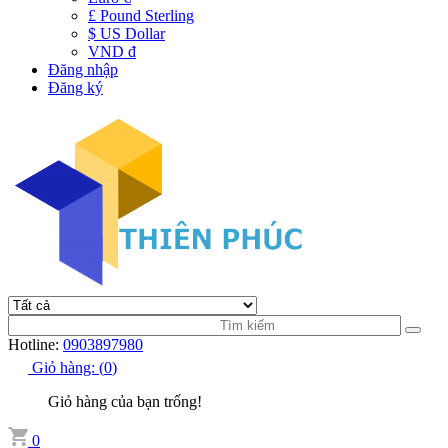
£ Pound Sterling
$ US Dollar
VND đ
Đăng nhập
Đăng ký
Hotline:
0903897980
Giỏ hàng:
(
0
)
Giỏ hàng của bạn trống!
0