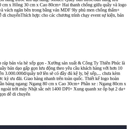
 cm x Hông 30 cm x Cao 80cm+ Hai thanh chống giữa quầy và logo
y và vách ngăn bên trong bằng ván MDF 9ly phủ men chống thấm+
 di chuyểnThích hợp: cho các chương trình chạy event sự kiện, bán
ắp ráp bán vỉa hè xếp gọn - Xưởng sản xuất & Công Ty Thiên Phúc là
 quầy bán dạo gấp gọn lưu động theo yêu cầu khách hàng với hơn 10
n 3.000.000đ/quầy trở lên sẽ có đầy đủ kệ ly, bệ xếp,... chưa kèm
ực kỳ ưu đãi. Giao hàng nhanh trên toàn quốc. Thiết kế logo hoàn
Phần bảng ngang: Ngang 80 cm x Cao 30cm+ Phần xe : Ngang 80cm x
goài trời máy Nhật sắc nét 1400 DPI+ Xung quanh xe ốp bạt 2 da+
gọn dễ di chuyển