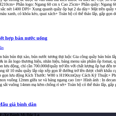
 H210cm+ Phần logo: Ngang 60 cm x Cao 25cm+ Phần quầy: Ngang 60
t sắc nét 1400 DPI+ Xung quanh quầy ốp bạt 2 da dày+ Mặt trên quầ
u xanh, có khóa kéo, quai xách+ Toàn bộ có thể tháo lắp, gấp gọn dễ
Kết hợp bán nước uống
 bán bún thịt xào, bún nước tương thịt luộc Gia công quầy bán bún l
kế & in ấn logo thương hiệu, nhãn hiệu, bảng menu sản phẩm ốp fomat,
lưu động, chỉ cần 700.000đ/quầy trở lên với chất lượng ốp bạt đến trê
àng từ 10 mẫu quầy lắp ráp xếp gọn lề đường trở lên được chiết khấu c
ăn gấp gọn lưu động Kích Thước: W80 x H190cmQuy Cách Kỹ Thuật:+ 
ox vuông 12mm giữa xe và bảng ngang cao 1m+ Hình ảnh : In decan n
 sắt vuông 14mm mạ kẽm chống rỉ sét+ Toàn bộ có thể tháo lắp, gấp 
 Mẫu giá bình dân
ê -Xe Bánh Mì Độc Lạ