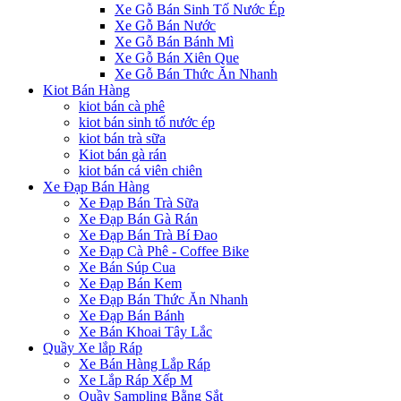
Xe Gỗ Bán Sinh Tố Nước Ép
Xe Gỗ Bán Nước
Xe Gỗ Bán Bánh Mì
Xe Gỗ Bán Xiên Que
Xe Gỗ Bán Thức Ăn Nhanh
Kiot Bán Hàng
kiot bán cà phê
kiot bán sinh tố nước ép
kiot bán trà sữa
Kiot bán gà rán
kiot bán cá viên chiên
Xe Đạp Bán Hàng
Xe Đạp Bán Trà Sữa
Xe Đạp Bán Gà Rán
Xe Đạp Bán Trà Bí Đao
Xe Đạp Cà Phê - Coffee Bike
Xe Bán Súp Cua
Xe Đạp Bán Kem
Xe Đạp Bán Thức Ăn Nhanh
Xe Đạp Bán Bánh
Xe Bán Khoai Tây Lắc
Quầy Xe lắp Ráp
Xe Bán Hàng Lắp Ráp
Xe Lắp Ráp Xếp M
Quầy Sampling Bằng Sắt