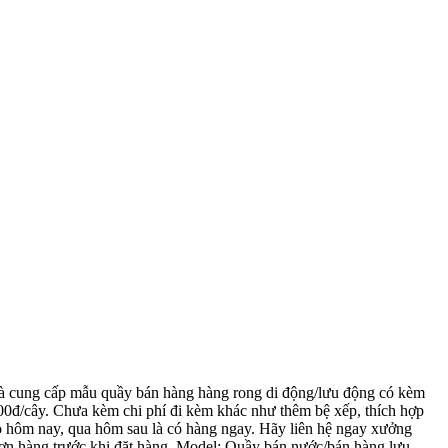
và cung cấp mẫu quầy bán hàng hàng rong di động/lưu động có kèm
.000đ/cây. Chưa kèm chi phí đi kèm khác như thêm bệ xếp, thích hợp
o hôm nay, qua hôm sau là có hàng ngay. Hãy liên hệ ngay xưởng
đơn hàng trước khi đặt hàng. Model: Quầy bán nước/bán hàng lưu