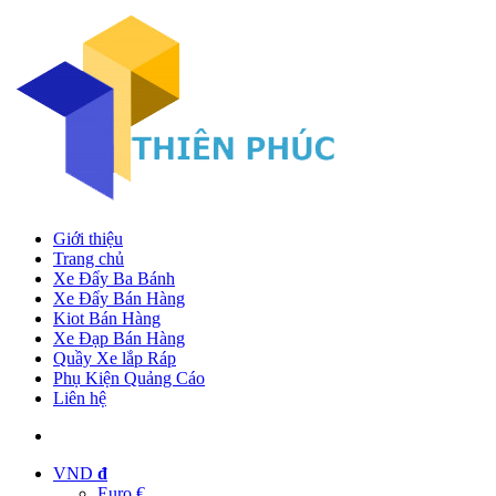
Giới thiệu
Trang chủ
Xe Đẩy Ba Bánh
Xe Đẩy Bán Hàng
Kiot Bán Hàng
Xe Đạp Bán Hàng
Quầy Xe lắp Ráp
Phụ Kiện Quảng Cáo
Liên hệ
VND
đ
Euro €