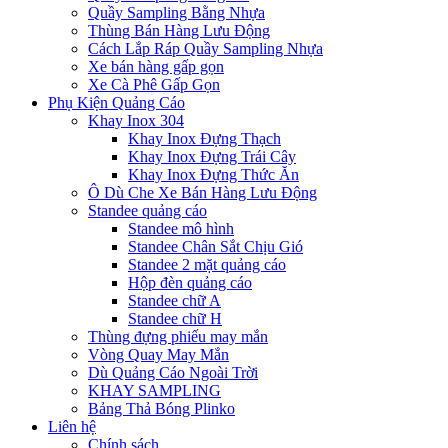
Quầy Sampling Bằng Nhựa
Thùng Bán Hàng Lưu Động
Cách Lắp Ráp Quầy Sampling Nhựa
Xe bán hàng gấp gọn
Xe Cà Phê Gấp Gọn
Phụ Kiện Quảng Cáo
Khay Inox 304
Khay Inox Đựng Thạch
Khay Inox Đựng Trái Cây
Khay Inox Đựng Thức Ăn
Ô Dù Che Xe Bán Hàng Lưu Động
Standee quảng cáo
Standee mô hình
Standee Chân Sắt Chịu Gió
Standee 2 mặt quảng cáo
Hộp đèn quảng cáo
Standee chữ A
Standee chữ H
Thùng đựng phiếu may mắn
Vòng Quay May Mắn
Dù Quảng Cáo Ngoài Trời
KHAY SAMPLING
Bảng Thả Bóng Plinko
Liên hệ
Chính sách