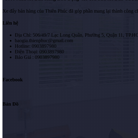
Xe đẩy bán hàng của Thiên Phúc đã góp phần mang lại thành công c
Liên hệ
Địa Chỉ: 506/49/7 Lạc Long Quân, Phường 5, Quận 11, TP.
baogia.thienphuc@gmail.com
Hotline: 0903897980
Điện Thoại: 0903897980
Báo Giá : 0903897980
Facebook
Bản Đồ