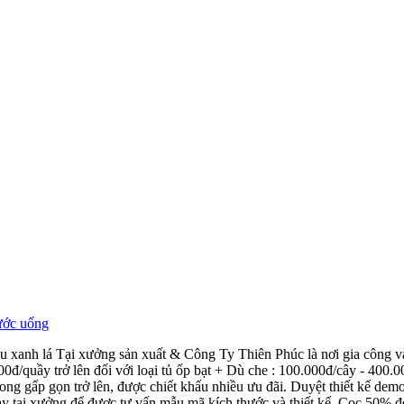
u xanh lá Tại xưởng sản xuất & Công Ty Thiên Phúc là nơi gia công 
00đ/quầy trở lên đối với loại tủ ốp bạt + Dù che : 100.000đ/cây - 400
g gấp gọn trở lên, được chiết khấu nhiều ưu đãi. Duyệt thiết kế dem
ay tại xưởng để được tư vấn mẫu mã kích thước và thiết kế. Cọc 50% 