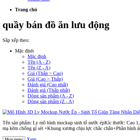
Trang chủ
quầy bán đồ ăn lưu động
Sắp xếp theo:
Mặc định
Mặc định
Tên (A - Z)
Tên (Z - A)
Giá (Thấp > Cao)
Giá (Cao > Thấp)
Đánh giá (Cao nhất)
Đánh giá (Thấp nhất)
Dòng sản phẩm (A - Z)
Dòng sản phẩm (Z - A)
Tên sản phẩm: Ly mô hình mockup sinh tố nước épKíc thước: Cao 1,
mạ kẽm chống gỉ sét +Khung xương chịu lực chắc chắn+Phần hình ảnh:
Xem
Mua ngay