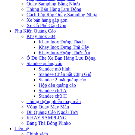
Quầy Sampling Bằng Nhựa
Thùng Bán Hàng Lưu Động
Cách Lắp Ráp Quầy Sampling Nhựa
Xe bán hàng gấp gọn
Xe Cà Phê Gấp Gọn
Phụ Kiện Quảng Cáo
Khay Inox 304
Khay Inox Đựng Thạch
Khay Inox Đựng Trái Cây
Khay Inox Đựng Thức Ăn
Ô Dù Che Xe Bán Hàng Lưu Động
Standee quảng cáo
Standee mô hình
Standee Chân Sắt Chịu Gió
Standee 2 mặt quảng cáo
Hộp đèn quảng cáo
Standee chữ A
Standee chữ H
Thùng đựng phiếu may mắn
Vòng Quay May Mắn
Dù Quảng Cáo Ngoài Trời
KHAY SAMPLING
Bảng Thả Bóng Plinko
Liên hệ
Chính sách