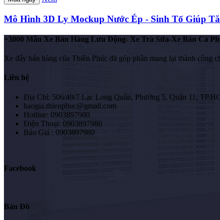
Mô Hình 3D Ly Mockup Nước Ép - Sinh Tố Giúp T
+3000 Mẫu Xe Bán Hàng Lưu Động- Xe Trà Sữa-Xe Bán Cà Ph
Xe đẩy bán hàng của Thiên Phúc đã góp phần mang lại thành công c
Liên hệ
Địa Chỉ: 506/49/7 Lạc Long Quân, Phường 5, Quận 11, TP.
baogia.thienphuc@gmail.com
Hotline: 0903897980
Điện Thoại: 0903897980
Báo Giá : 0903897980
Facebook
Bản Đồ