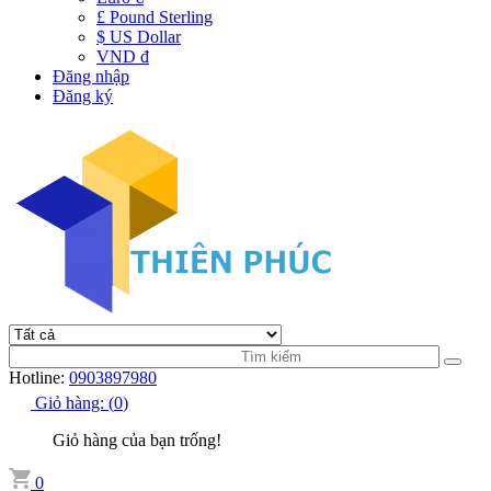
£ Pound Sterling
$ US Dollar
VND đ
Đăng nhập
Đăng ký
Hotline:
0903897980
Giỏ hàng:
(
0
)
Giỏ hàng của bạn trống!
0