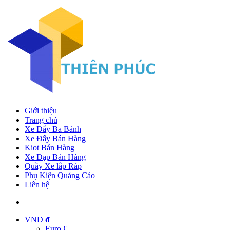
Giới thiệu
Trang chủ
Xe Đẩy Ba Bánh
Xe Đẩy Bán Hàng
Kiot Bán Hàng
Xe Đạp Bán Hàng
Quầy Xe lắp Ráp
Phụ Kiện Quảng Cáo
Liên hệ
VND
đ
Euro €