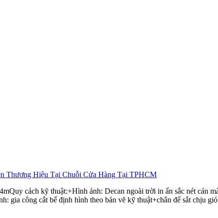
4mQuy cách kỹ thuật:+Hình ảnh: Decan ngoài trời in ấn sắc nét cán 
 gia công cắt bế định hình theo bản vẽ kỹ thuật+chân đế sắt chịu gió