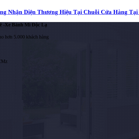
ăng Nhận Diện Thương Hiệu Tại Chuỗi Cửa Hàng T
ê -Xe Bánh Mì Độc Lạ
ho hơn 5.000 khách hàng
HCMz