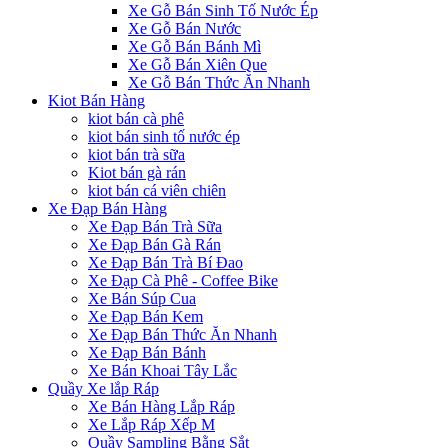
Xe Gỗ Bán Sinh Tố Nước Ép
Xe Gỗ Bán Nước
Xe Gỗ Bán Bánh Mì
Xe Gỗ Bán Xiên Que
Xe Gỗ Bán Thức Ăn Nhanh
Kiot Bán Hàng
kiot bán cà phê
kiot bán sinh tố nước ép
kiot bán trà sữa
Kiot bán gà rán
kiot bán cá viên chiên
Xe Đạp Bán Hàng
Xe Đạp Bán Trà Sữa
Xe Đạp Bán Gà Rán
Xe Đạp Bán Trà Bí Đao
Xe Đạp Cà Phê - Coffee Bike
Xe Bán Súp Cua
Xe Đạp Bán Kem
Xe Đạp Bán Thức Ăn Nhanh
Xe Đạp Bán Bánh
Xe Bán Khoai Tây Lắc
Quầy Xe lắp Ráp
Xe Bán Hàng Lắp Ráp
Xe Lắp Ráp Xếp M
Quầy Sampling Bằng Sắt