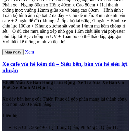
Phần xe : Ngang 80cm x Hông 40cm x Cao 80cm + Hai thanh
chống inox vuông 12mm giữa xe và bảng cao 80cm + Hình ảnh :
Toàn bộ hình ảnh ốp bạt 2 da dày + Chủ đề in ấn: Kinh doanh bán
cafe + 2 ngăn để đồ ( khung sắt ốp alu) tải 60kg /1 ngăn + Bánh xe
chịu lực 100kg + Khung xương sắt vuông 14mm mạ kẽm chống rỉ
sét + Ô dù che mưa nắng xếp nhỏ gọn 1.6m chất liệu vải polyester
phủ lớp lót Bạc chống tia UV + Toàn bộ có thể tháo lắp, gấp gọn
Với thiết kế thông minh và tiện lợi
Xem
Mua ngay
Xe cafe vỉa hè kèm dù – Siêu bền, bán vỉa hè siêu lợi
nhuận
+3000 Mẫu Xe Bán Hàng Lưu Động- Xe Trà Sữa-Xe Bán Cà
Phê -Xe Bánh Mì Độc Lạ
Xe đẩy bán hàng của Thiên Phúc đã góp phần mang lại thành công
cho hơn 5.000 khách hàng
Liên hệ
Địa Chỉ: 506/49/7 Lạc Long Quân, Phường 5, Quận 11,