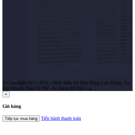
© Copyright 2025-2026 +3000 Mẫu Xe Bán Hàng Lưu Động- Xe
Trà Sữa-Xe Bán Cà Phê -Xe Bánh Mì Độc Lạ.
×
Giỏ hàng
Tiến hành thanh toán
Tiếp tục mua hàng