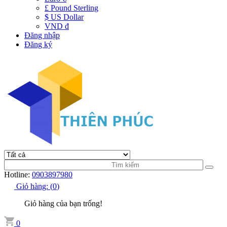
£ Pound Sterling
$ US Dollar
VND đ
Đăng nhập
Đăng ký
Hotline:
0903897980
Giỏ hàng:
(
0
)
Giỏ hàng của bạn trống!
0