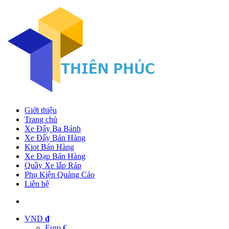
Giới thiệu
Trang chủ
Xe Đẩy Ba Bánh
Xe Đẩy Bán Hàng
Kiot Bán Hàng
Xe Đạp Bán Hàng
Quầy Xe lắp Ráp
Phụ Kiện Quảng Cáo
Liên hệ
VND
đ
Euro €