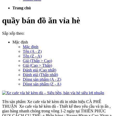
Trang chủ
quầy bán đồ ăn vỉa hè
Sắp xếp theo:
Mặc định
Mặc định
Tên (A - Z)
Tên (Z - A)
Giá (Thấp > Cao)
Giá (Cao > Thấp)
Đánh giá (Cao nhất)
Đánh giá (Thấp nhất)
Dòng sản phẩm (A - Z)
Dòng sản phẩm (Z - A)
Tên sản phẩm: Xe cafe vỉa hè kèm dù in nhãn hiệu CÀ PHÊ
THUẬN Xe cafe vỉa hè kèm dù - Thiết kế theo yêu cầu và in ấn ,
giao hàng nhanh chóng trong vòng 1-2 ngày tại THIÊN PHÚC
QUY CÁCH CỤ THỂ: + Phần bảng : Ngang 80cm x Cao 30cm +