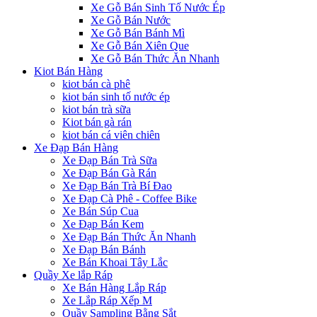
Xe Gỗ Bán Sinh Tố Nước Ép
Xe Gỗ Bán Nước
Xe Gỗ Bán Bánh Mì
Xe Gỗ Bán Xiên Que
Xe Gỗ Bán Thức Ăn Nhanh
Kiot Bán Hàng
kiot bán cà phê
kiot bán sinh tố nước ép
kiot bán trà sữa
Kiot bán gà rán
kiot bán cá viên chiên
Xe Đạp Bán Hàng
Xe Đạp Bán Trà Sữa
Xe Đạp Bán Gà Rán
Xe Đạp Bán Trà Bí Đao
Xe Đạp Cà Phê - Coffee Bike
Xe Bán Súp Cua
Xe Đạp Bán Kem
Xe Đạp Bán Thức Ăn Nhanh
Xe Đạp Bán Bánh
Xe Bán Khoai Tây Lắc
Quầy Xe lắp Ráp
Xe Bán Hàng Lắp Ráp
Xe Lắp Ráp Xếp M
Quầy Sampling Bằng Sắt