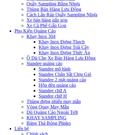
Quầy Sampling Bằng Nhựa
Thùng Bán Hàng Lưu Động
Cách Lắp Ráp Quầy Sampling Nhựa
Xe bán hàng gấp gọn
Xe Cà Phê Gấp Gọn
Phụ Kiện Quảng Cáo
Khay Inox 304
Khay Inox Đựng Thạch
Khay Inox Đựng Trái Cây
Khay Inox Đựng Thức Ăn
Ô Dù Che Xe Bán Hàng Lưu Động
Standee quảng cáo
Standee mô hình
Standee Chân Sắt Chịu Gió
Standee 2 mặt quảng cáo
Hộp đèn quảng cáo
Standee chữ A
Standee chữ H
Thùng đựng phiếu may mắn
Vòng Quay May Mắn
Dù Quảng Cáo Ngoài Trời
KHAY SAMPLING
Bảng Thả Bóng Plinko
Liên hệ
Chính sách