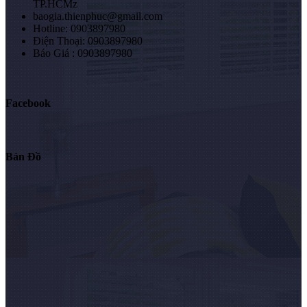
TP.HCMz
baogia.thienphuc@gmail.com
Hotline: 0903897980
Điện Thoại: 0903897980
Báo Giá : 0903897980
Facebook
Bản Đồ