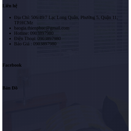
Liên hệ
Địa Chỉ: 506/49/7 Lạc Long Quân, Phường 5, Quận 11,
TP.HCMz
baogia.thienphuc@gmail.com
Hotline: 0903897980
Điện Thoại: 0903897980
Báo Giá : 0903897980
Facebook
Bản Đồ