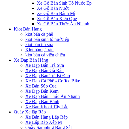
Xe Gỗ Bán Sinh Tố Nước Ép
Xe Gỗ Bán Nước
Xe Gỗ Bán Bánh Mì
Xe Gỗ Bán Xiên Que
Xe Gỗ Bán Thức Ăn Nhanh
Kiot Bán Hàng
kiot bán cà phê
kiot bán sinh tố nước ép
kiot bán trà sữa
Kiot bán gà rán
kiot bán cá viên chiên
Xe Đạp Bán Hàng
Xe Đạp Bán Trà Sữa
Xe Đạp Bán Gà Rán
Xe Đạp Bán Trà Bí Đao
Xe Đạp Cà Phê - Coffee Bike
Xe Bán Súp Cua
Xe Đạp Bán Kem
Xe Đạp Bán Thức Ăn Nhanh
Xe Đạp Bán Bánh
Xe Bán Khoai Tây Lắc
Quầy Xe lắp Ráp
Xe Bán Hàng Lắp Ráp
Xe Lắp Ráp Xếp M
Quầy Sampling Bằng Sắt