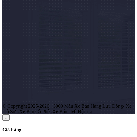
© Copyright 2025-2026 +3000 Mẫu Xe Bán Hàng Lưu Động- Xe
Trà Sữa-Xe Bán Cà Phê -Xe Bánh Mì Độc Lạ.
×
Giỏ hàng