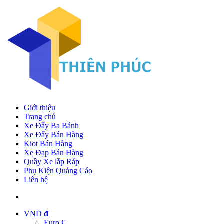
Giới thiệu
Trang chủ
Xe Đẩy Ba Bánh
Xe Đẩy Bán Hàng
Kiot Bán Hàng
Xe Đạp Bán Hàng
Quầy Xe lắp Ráp
Phụ Kiện Quảng Cáo
Liên hệ
VND
đ
Euro €