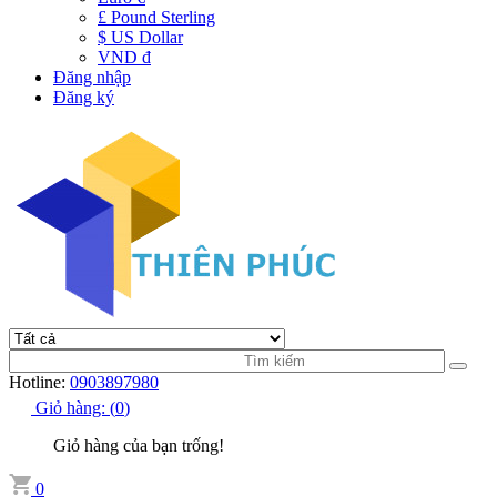
£ Pound Sterling
$ US Dollar
VND đ
Đăng nhập
Đăng ký
Hotline:
0903897980
Giỏ hàng:
(
0
)
Giỏ hàng của bạn trống!
0