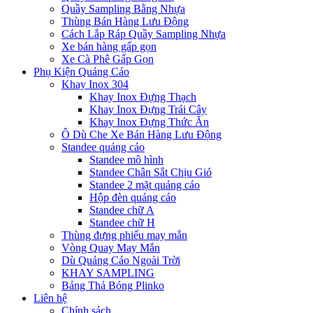
Quầy Sampling Bằng Nhựa
Thùng Bán Hàng Lưu Động
Cách Lắp Ráp Quầy Sampling Nhựa
Xe bán hàng gấp gọn
Xe Cà Phê Gấp Gọn
Phụ Kiện Quảng Cáo
Khay Inox 304
Khay Inox Đựng Thạch
Khay Inox Đựng Trái Cây
Khay Inox Đựng Thức Ăn
Ô Dù Che Xe Bán Hàng Lưu Động
Standee quảng cáo
Standee mô hình
Standee Chân Sắt Chịu Gió
Standee 2 mặt quảng cáo
Hộp đèn quảng cáo
Standee chữ A
Standee chữ H
Thùng đựng phiếu may mắn
Vòng Quay May Mắn
Dù Quảng Cáo Ngoài Trời
KHAY SAMPLING
Bảng Thả Bóng Plinko
Liên hệ
Chính sách