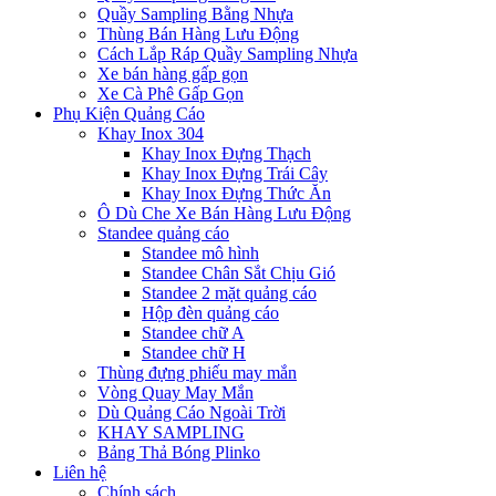
Quầy Sampling Bằng Nhựa
Thùng Bán Hàng Lưu Động
Cách Lắp Ráp Quầy Sampling Nhựa
Xe bán hàng gấp gọn
Xe Cà Phê Gấp Gọn
Phụ Kiện Quảng Cáo
Khay Inox 304
Khay Inox Đựng Thạch
Khay Inox Đựng Trái Cây
Khay Inox Đựng Thức Ăn
Ô Dù Che Xe Bán Hàng Lưu Động
Standee quảng cáo
Standee mô hình
Standee Chân Sắt Chịu Gió
Standee 2 mặt quảng cáo
Hộp đèn quảng cáo
Standee chữ A
Standee chữ H
Thùng đựng phiếu may mắn
Vòng Quay May Mắn
Dù Quảng Cáo Ngoài Trời
KHAY SAMPLING
Bảng Thả Bóng Plinko
Liên hệ
Chính sách