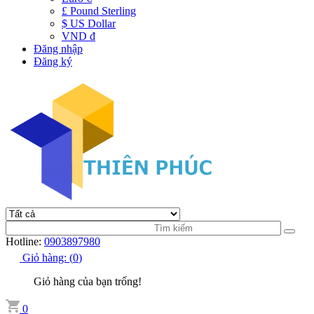
£ Pound Sterling
$ US Dollar
VND đ
Đăng nhập
Đăng ký
Hotline:
0903897980
Giỏ hàng:
(
0
)
Giỏ hàng của bạn trống!
0