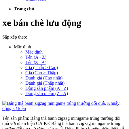
Trang chủ
xe bán chè lưu động
Sắp xếp theo:
Mặc định
Mặc định
Tên (A - Z)
Tên (Z - A)
Giá (Thấp > Cao)
Giá (Cao > Thấp)
Đánh giá (Cao nhất)
Đánh giá (Thấp nhất)
Dòng sản phẩm (A - Z)
Dòng sản phẩm (Z - A)
Tên sản phẩm: Bảng thả banh zigzag minigame trúng thưởng đổi
quà với nhãn hiệu CÀ KÊ Bảng thả banh zigzag minigame trúng
thưởng đổi quà - Xưởng sản xuất Thiên Phúc chuyên nhận thiết kế,