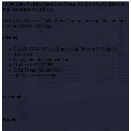
+3000 Mẫu Xe Bán Hàng Lưu Động- Xe Trà Sữa-Xe Bán Cà
Phê -Xe Bánh Mì Độc Lạ
Xe đẩy bán hàng của Thiên Phúc đã góp phần mang lại thành công
cho hơn 5.000 khách hàng
Liên hệ
Địa Chỉ: 506/49/7 Lạc Long Quân, Phường 5, Quận 11,
TP.HCMz
baogia.thienphuc@gmail.com
Hotline: 0903897980
Điện Thoại: 0903897980
Báo Giá : 0903897980
Facebook
Bản Đồ