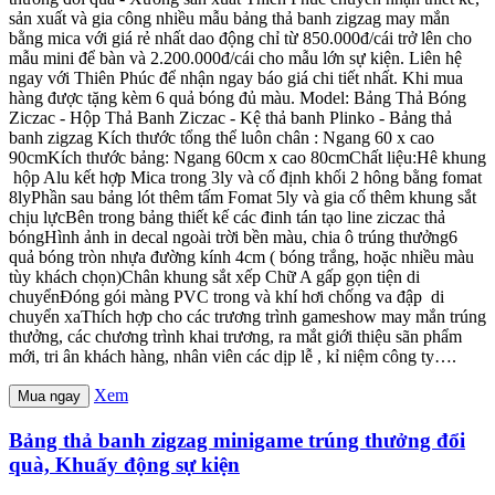
sản xuất và gia công nhiều mẫu bảng thả banh zigzag may mắn
bằng mica với giá rẻ nhất dao động chỉ từ 850.000đ/cái trở lên cho
mẫu mini để bàn và 2.200.000đ/cái cho mẫu lớn sự kiện. Liên hệ
ngay với Thiên Phúc để nhận ngay báo giá chi tiết nhất. Khi mua
hàng được tặng kèm 6 quả bóng đủ màu. Model: Bảng Thả Bóng
Ziczac - Hộp Thả Banh Ziczac - Kệ thả banh Plinko - Bảng thả
banh zigzag Kích thước tổng thể luôn chân : Ngang 60 x cao
90cmKích thước bảng: Ngang 60cm x cao 80cmChất liệu:Hê khung
hộp Alu kết hợp Mica trong 3ly và cố định khối 2 hông bằng fomat
8lyPhần sau bảng lót thêm tấm Fomat 5ly và gia cố thêm khung sắt
chịu lựcBên trong bảng thiết kế các đinh tán tạo line ziczac thả
bóngHình ảnh in decal ngoài trời bền màu, chia ô trúng thưởng6
quả bóng tròn nhựa đường kính 4cm ( bóng trắng, hoặc nhiều màu
tùy khách chọn)Chân khung sắt xếp Chữ A gấp gọn tiện di
chuyểnĐóng gói màng PVC trong và khí hơi chống va đập di
chuyển xaThích hợp cho các trương trình gameshow may mắn trúng
thưởng, các chương trình khai trương, ra mắt giới thiệu sãn phẩm
mới, tri ân khách hàng, nhân viên các dịp lễ , kỉ niệm công ty….
Xem
Mua ngay
Bảng thả banh zigzag minigame trúng thưởng đổi
quà, Khuấy động sự kiện