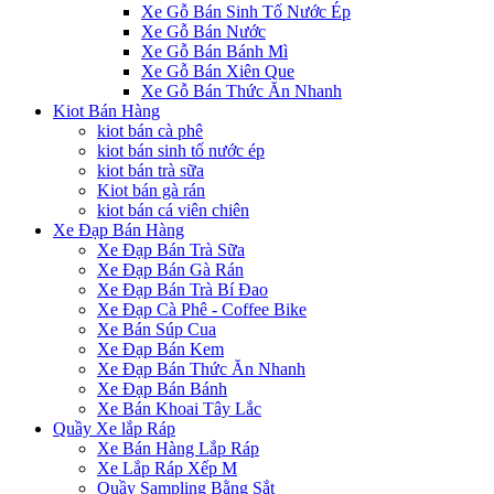
Xe Gỗ Bán Sinh Tố Nước Ép
Xe Gỗ Bán Nước
Xe Gỗ Bán Bánh Mì
Xe Gỗ Bán Xiên Que
Xe Gỗ Bán Thức Ăn Nhanh
Kiot Bán Hàng
kiot bán cà phê
kiot bán sinh tố nước ép
kiot bán trà sữa
Kiot bán gà rán
kiot bán cá viên chiên
Xe Đạp Bán Hàng
Xe Đạp Bán Trà Sữa
Xe Đạp Bán Gà Rán
Xe Đạp Bán Trà Bí Đao
Xe Đạp Cà Phê - Coffee Bike
Xe Bán Súp Cua
Xe Đạp Bán Kem
Xe Đạp Bán Thức Ăn Nhanh
Xe Đạp Bán Bánh
Xe Bán Khoai Tây Lắc
Quầy Xe lắp Ráp
Xe Bán Hàng Lắp Ráp
Xe Lắp Ráp Xếp M
Quầy Sampling Bằng Sắt