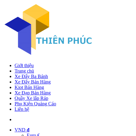
Giới thiệu
Trang chủ
Xe Đẩy Ba Bánh
Xe Đẩy Bán Hàng
Kiot Bán Hàng
Xe Đạp Bán Hàng
Quầy Xe lắp Ráp
Phụ Kiện Quảng Cáo
Liên hệ
VND
đ
Euro €