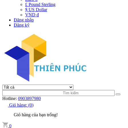
£ Pound Sterling
$ US Dollar
VND đ
Đăng nhập
Đăng ký
Hotline:
0903897980
Giỏ hàng:
(
0
)
Giỏ hàng của bạn trống!
0