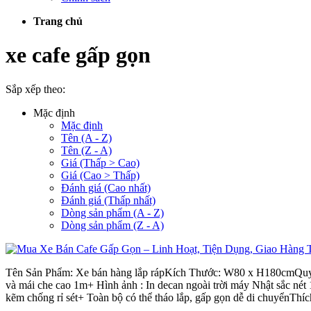
Trang chủ
xe cafe gấp gọn
Sắp xếp theo:
Mặc định
Mặc định
Tên (A - Z)
Tên (Z - A)
Giá (Thấp > Cao)
Giá (Cao > Thấp)
Đánh giá (Cao nhất)
Đánh giá (Thấp nhất)
Dòng sản phẩm (A - Z)
Dòng sản phẩm (Z - A)
Tên Sản Phẩm: Xe bán hàng lắp rápKích Thước: W80 x H180cmQuy 
và mái che cao 1m+ Hình ảnh : In decan ngoài trời máy Nhật sắc 
kẽm chống rỉ sét+ Toàn bộ có thể tháo lắp, gấp gọn dễ di chuyểnThíc