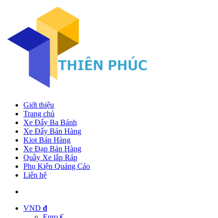
Giới thiệu
Trang chủ
Xe Đẩy Ba Bánh
Xe Đẩy Bán Hàng
Kiot Bán Hàng
Xe Đạp Bán Hàng
Quầy Xe lắp Ráp
Phụ Kiện Quảng Cáo
Liên hệ
VND
đ
Euro €