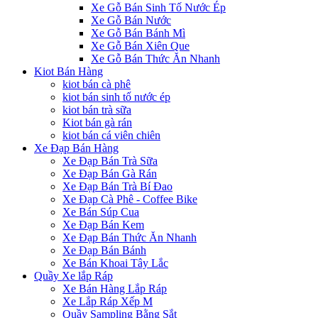
Xe Gỗ Bán Sinh Tố Nước Ép
Xe Gỗ Bán Nước
Xe Gỗ Bán Bánh Mì
Xe Gỗ Bán Xiên Que
Xe Gỗ Bán Thức Ăn Nhanh
Kiot Bán Hàng
kiot bán cà phê
kiot bán sinh tố nước ép
kiot bán trà sữa
Kiot bán gà rán
kiot bán cá viên chiên
Xe Đạp Bán Hàng
Xe Đạp Bán Trà Sữa
Xe Đạp Bán Gà Rán
Xe Đạp Bán Trà Bí Đao
Xe Đạp Cà Phê - Coffee Bike
Xe Bán Súp Cua
Xe Đạp Bán Kem
Xe Đạp Bán Thức Ăn Nhanh
Xe Đạp Bán Bánh
Xe Bán Khoai Tây Lắc
Quầy Xe lắp Ráp
Xe Bán Hàng Lắp Ráp
Xe Lắp Ráp Xếp M
Quầy Sampling Bằng Sắt