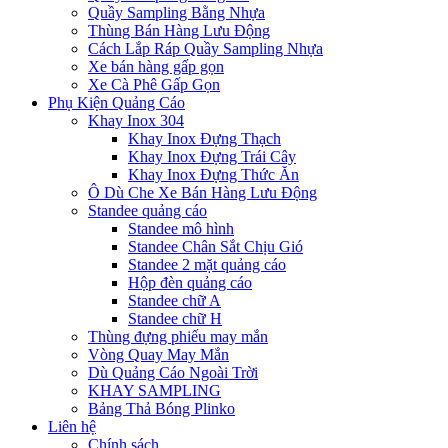
Quầy Sampling Bằng Nhựa
Thùng Bán Hàng Lưu Động
Cách Lắp Ráp Quầy Sampling Nhựa
Xe bán hàng gấp gọn
Xe Cà Phê Gấp Gọn
Phụ Kiện Quảng Cáo
Khay Inox 304
Khay Inox Đựng Thạch
Khay Inox Đựng Trái Cây
Khay Inox Đựng Thức Ăn
Ô Dù Che Xe Bán Hàng Lưu Động
Standee quảng cáo
Standee mô hình
Standee Chân Sắt Chịu Gió
Standee 2 mặt quảng cáo
Hộp đèn quảng cáo
Standee chữ A
Standee chữ H
Thùng đựng phiếu may mắn
Vòng Quay May Mắn
Dù Quảng Cáo Ngoài Trời
KHAY SAMPLING
Bảng Thả Bóng Plinko
Liên hệ
Chính sách