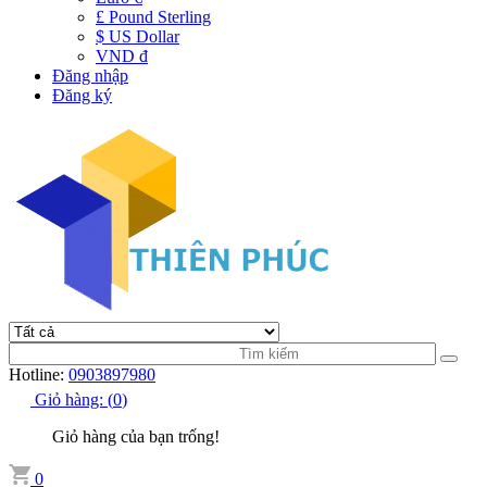
£ Pound Sterling
$ US Dollar
VND đ
Đăng nhập
Đăng ký
Hotline:
0903897980
Giỏ hàng:
(
0
)
Giỏ hàng của bạn trống!
0