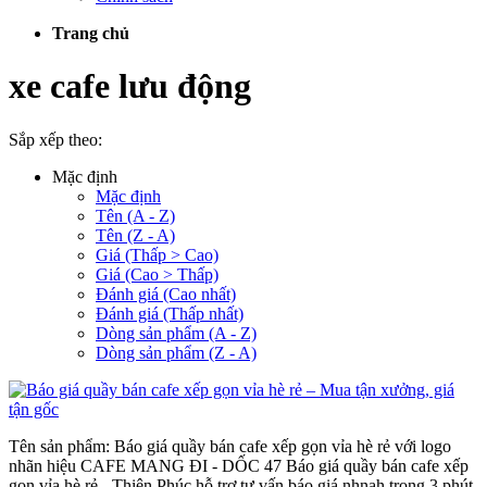
Trang chủ
xe cafe lưu động
Sắp xếp theo:
Mặc định
Mặc định
Tên (A - Z)
Tên (Z - A)
Giá (Thấp > Cao)
Giá (Cao > Thấp)
Đánh giá (Cao nhất)
Đánh giá (Thấp nhất)
Dòng sản phẩm (A - Z)
Dòng sản phẩm (Z - A)
Tên sản phẩm: Báo giá quầy bán cafe xếp gọn vỉa hè rẻ với logo
nhãn hiệu CAFE MANG ĐI - DỐC 47 Báo giá quầy bán cafe xếp
gọn vỉa hè rẻ - Thiên Phúc hỗ trợ tư vấn báo giá nhnah trong 3 phút,