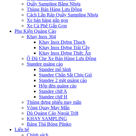
Quầy Sampling Bằng Nhựa
Thùng Bán Hàng Lưu Động
Cách Lắp Ráp Quầy Sampling Nhựa
Xe bán hàng gấp gọn
Xe Cà Phê Gấp Gọn
Phụ Kiện Quảng Cáo
Khay Inox 304
Khay Inox Đựng Thạch
Khay Inox Đựng Trái Cây
Khay Inox Đựng Thức Ăn
Ô Dù Che Xe Bán Hàng Lưu Động
Standee quảng cáo
Standee mô hình
Standee Chân Sắt Chịu Gió
Standee 2 mặt quảng cáo
Hộp đèn quảng cáo
Standee chữ A
Standee chữ H
Thùng đựng phiếu may mắn
Vòng Quay May Mắn
Dù Quảng Cáo Ngoài Trời
KHAY SAMPLING
Bảng Thả Bóng Plinko
Liên hệ
Chính sách