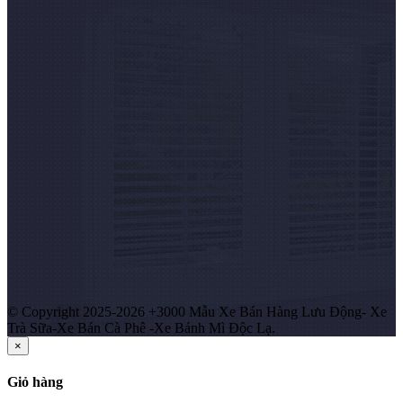
© Copyright 2025-2026 +3000 Mẫu Xe Bán Hàng Lưu Động- Xe
Trà Sữa-Xe Bán Cà Phê -Xe Bánh Mì Độc Lạ.
×
Giỏ hàng