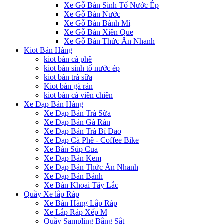
Xe Gỗ Bán Sinh Tố Nước Ép
Xe Gỗ Bán Nước
Xe Gỗ Bán Bánh Mì
Xe Gỗ Bán Xiên Que
Xe Gỗ Bán Thức Ăn Nhanh
Kiot Bán Hàng
kiot bán cà phê
kiot bán sinh tố nước ép
kiot bán trà sữa
Kiot bán gà rán
kiot bán cá viên chiên
Xe Đạp Bán Hàng
Xe Đạp Bán Trà Sữa
Xe Đạp Bán Gà Rán
Xe Đạp Bán Trà Bí Đao
Xe Đạp Cà Phê - Coffee Bike
Xe Bán Súp Cua
Xe Đạp Bán Kem
Xe Đạp Bán Thức Ăn Nhanh
Xe Đạp Bán Bánh
Xe Bán Khoai Tây Lắc
Quầy Xe lắp Ráp
Xe Bán Hàng Lắp Ráp
Xe Lắp Ráp Xếp M
Quầy Sampling Bằng Sắt