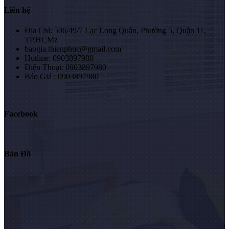
Liên hệ
Địa Chỉ: 506/49/7 Lạc Long Quân, Phường 5, Quận 11,
TP.HCMz
baogia.thienphuc@gmail.com
Hotline: 0903897980
Điện Thoại: 0903897980
Báo Giá : 0903897980
Facebook
Bản Đồ