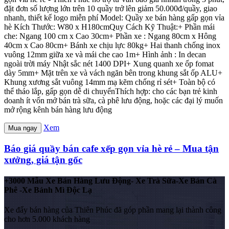
đặt đơn số lượng lớn trên 10 quầy trở lên giảm 50.000đ/quầy, giao
nhanh, thiết kế logo miễn phí Model: Quầy xe bán hàng gấp gọn vỉa
hè Kích Thước: W80 x H180cmQuy Cách Kỹ Thuật:+ Phần mái
che: Ngang 100 cm x Cao 30cm+ Phần xe : Ngang 80cm x Hông
40cm x Cao 80cm+ Bánh xe chịu lực 80kg+ Hai thanh chống inox
vuông 12mm giữa xe và mái che cao 1m+ Hình ảnh : In decan
ngoài trời máy Nhật sắc nét 1400 DPI+ Xung quanh xe ốp fomat
dày 5mm+ Mặt trên xe và vách ngăn bên trong khung sắt ốp ALU+
Khung xương sắt vuông 14mm mạ kẽm chống rỉ sét+ Toàn bộ có
thể tháo lắp, gấp gọn dễ di chuyểnThích hợp: cho các bạn trẻ kinh
doanh ít vốn mở bán trà sữa, cà phê lưu động, hoặc các đại lý muốn
mở rộng kênh bán hàng lưu động
Xem
Mua ngay
Báo giá quầy bán cafe xếp gọn vỉa hè rẻ – Mua tận
xưởng, giá tận gốc
+3000 Mẫu Xe Bán Hàng Lưu Động- Xe Trà Sữa-Xe Bán Cà
Phê -Xe Bánh Mì Độc Lạ
Xe đẩy bán hàng của Thiên Phúc đã góp phần mang lại thành công
cho hơn 5.000 khách hàng