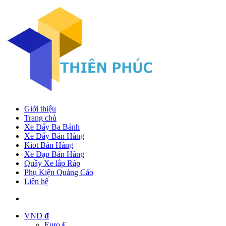
Giới thiệu
Trang chủ
Xe Đẩy Ba Bánh
Xe Đẩy Bán Hàng
Kiot Bán Hàng
Xe Đạp Bán Hàng
Quầy Xe lắp Ráp
Phụ Kiện Quảng Cáo
Liên hệ
VND
đ
Euro €