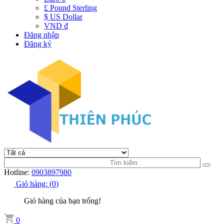
£ Pound Sterling
$ US Dollar
VND đ
Đăng nhập
Đăng ký
Hotline:
0903897980
Giỏ hàng:
(
0
)
Giỏ hàng của bạn trống!
0