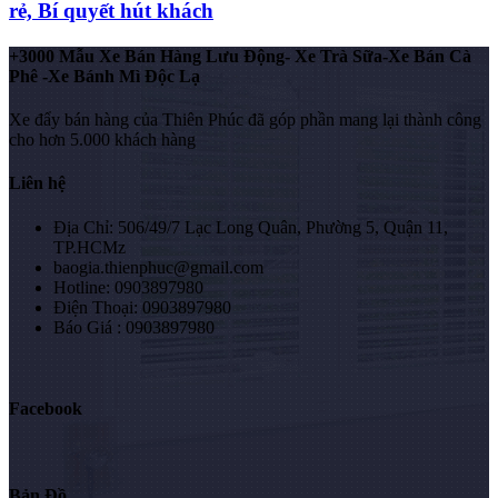
rẻ, Bí quyết hút khách
+3000 Mẫu Xe Bán Hàng Lưu Động- Xe Trà Sữa-Xe Bán Cà
Phê -Xe Bánh Mì Độc Lạ
Xe đẩy bán hàng của Thiên Phúc đã góp phần mang lại thành công
cho hơn 5.000 khách hàng
Liên hệ
Địa Chỉ: 506/49/7 Lạc Long Quân, Phường 5, Quận 11,
TP.HCMz
baogia.thienphuc@gmail.com
Hotline: 0903897980
Điện Thoại: 0903897980
Báo Giá : 0903897980
Facebook
Bản Đồ