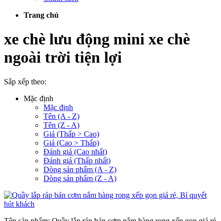
Trang chủ
xe chè lưu động mini xe chè
ngoài trời tiện lợi
Sắp xếp theo:
Mặc định
Mặc định
Tên (A - Z)
Tên (Z - A)
Giá (Thấp > Cao)
Giá (Cao > Thấp)
Đánh giá (Cao nhất)
Đánh giá (Thấp nhất)
Dòng sản phẩm (A - Z)
Dòng sản phẩm (Z - A)
Tên sản phẩm: Quầy lắp ráp bán cơm nắm hàng rong xếp gọn giá rẻ