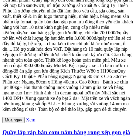
kết hợp bán sandwich, mì trộn Xưởng sản xuất & Công Ty Thiên
Phúc là xưởng chuyên nhận đặt làm theo yêu cầu, gia công, sản
xuất, thiết kế & in ấn logo thương hiệu, nhãn hiệu, bảng menu sản
phẩm ốp fomat, quầy bán dạo gấp gọn lưu động theo yêu cầu khách
hàng với hơn 10 năm kinh nghiệm, cung cấp nhiều mẫu
kệ/tủ/quầy/xe bán hàng gấp gọn lưu động, chỉ cần 700.000đ/quầy
trở lên với chất lượng ốp bạt đến trên 3.000.000đ/quầy trở lên sẽ có
đầy đủ kệ ly, bệ xếp,... chưa kèm theo chi phí khác như menu, ô
dù,... Hỗ trợ xuất hóa đơn VAT. Đặt hàng từ 10 mẫu quầy lắp ráp
xếp gọn lề đường trở lên được chiết khấu cực kỳ ưu đãi. Giao hàng
nhanh trên toàn quốc. Thiết kế logo hoàn toàn miễn phí. Mẫu xe
trên có giá 850.000đ/quầy Model: Kệ - quầy - xe - tủ bán nước di
động/đồ ăn gấp gọn lưu động Kích Thước: W80 x H190cmQuy
Cách Kỹ Thuật:+ Phần bảng ngang: Ngang 80 cm x Cao 30cm+
Phần xe : Ngang 80cm x Hông 40cm x Cao 80cm+ Bánh xe chịu
lực 80kg+ Hai thanh chống inox vuông 12mm giữa xe và bảng
ngang cao 1m+ Hình ảnh : In decan ngoài trời máy Nhật sắc nét
1400 DPI+ Xung quanh xe ốp bạt 2 da+ Mặt trên xe và vách ngăn
bên trong khung sắt ốp ALU+ Khung xương sắt vuông 14mm mạ
kẽm chống rỉ sét+ Toàn bộ có thể tháo lắp, gấp gọn dễ di chuyển
Xem
Mua ngay
Quầy lắp ráp bán cơm nắm hàng rong xếp gọn giá