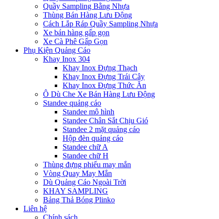
Quầy Sampling Bằng Nhựa
Thùng Bán Hàng Lưu Động
Cách Lắp Ráp Quầy Sampling Nhựa
Xe bán hàng gấp gọn
Xe Cà Phê Gấp Gọn
Phụ Kiện Quảng Cáo
Khay Inox 304
Khay Inox Đựng Thạch
Khay Inox Đựng Trái Cây
Khay Inox Đựng Thức Ăn
Ô Dù Che Xe Bán Hàng Lưu Động
Standee quảng cáo
Standee mô hình
Standee Chân Sắt Chịu Gió
Standee 2 mặt quảng cáo
Hộp đèn quảng cáo
Standee chữ A
Standee chữ H
Thùng đựng phiếu may mắn
Vòng Quay May Mắn
Dù Quảng Cáo Ngoài Trời
KHAY SAMPLING
Bảng Thả Bóng Plinko
Liên hệ
Chính sách