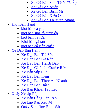
Xe Gỗ Bán Sinh Tố Nước Ép
Xe Gỗ Bán Nước
Xe Gỗ Bán Bánh Mì
Xe Gỗ Bán Xiên Que
Xe Gỗ Bán Thức Ăn Nhanh
Kiot Bán Hàng
kiot bán cà phê
kiot bán sinh tố nước ép
kiot bán trà sữa
Kiot bán gà rán
kiot bán cá viên chiên
Xe Đạp Bán Hàng
Xe Đạp Bán Trà Sữa
Xe Đạp Bán Gà Rán
Xe Đạp Bán Trà Bí Đao
Xe Đạp Cà Phê - Coffee Bike
Xe Bán Súp Cua
Xe Đạp Bán Kem
Xe Đạp Bán Thức Ăn Nhanh
Xe Đạp Bán Bánh
Xe Bán Khoai Tây Lắc
Quầy Xe lắp Ráp
Xe Bán Hàng Lắp Ráp
Xe Lắp Ráp Xếp M
Quầy Sampling Bằng Sắt