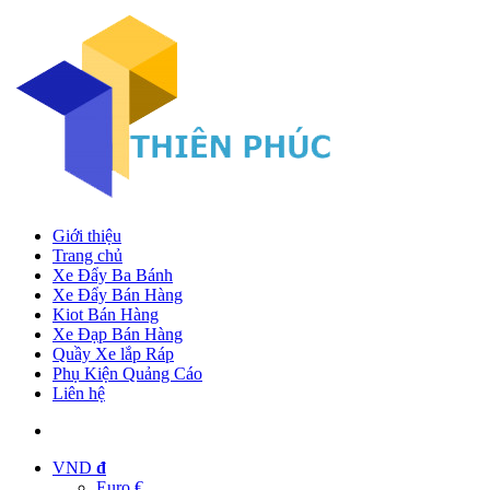
Giới thiệu
Trang chủ
Xe Đẩy Ba Bánh
Xe Đẩy Bán Hàng
Kiot Bán Hàng
Xe Đạp Bán Hàng
Quầy Xe lắp Ráp
Phụ Kiện Quảng Cáo
Liên hệ
VND
đ
Euro €