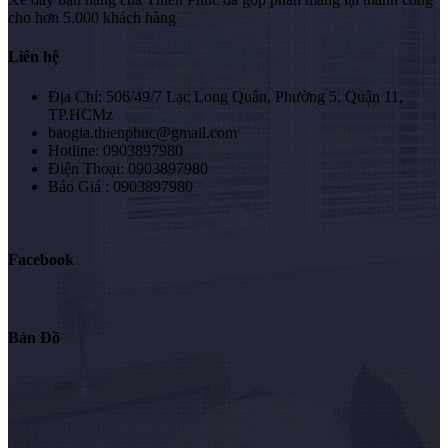
cho hơn 5.000 khách hàng
Liên hệ
Địa Chỉ: 506/49/7 Lạc Long Quân, Phường 5, Quận 11,
TP.HCMz
baogia.thienphuc@gmail.com
Hotline: 0903897980
Điện Thoại: 0903897980
Báo Giá : 0903897980
Facebook
Bản Đồ