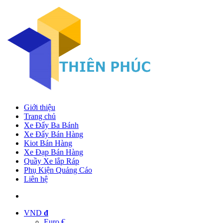
Giới thiệu
Trang chủ
Xe Đẩy Ba Bánh
Xe Đẩy Bán Hàng
Kiot Bán Hàng
Xe Đạp Bán Hàng
Quầy Xe lắp Ráp
Phụ Kiện Quảng Cáo
Liên hệ
VND
đ
Euro €