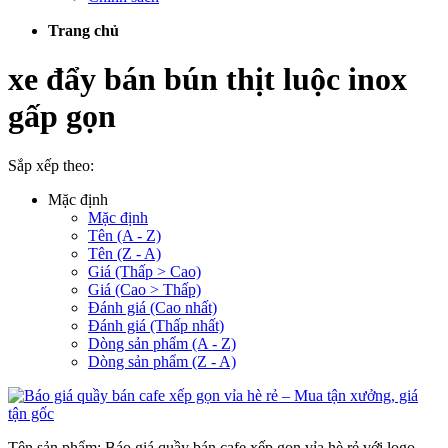
Trang chủ
xe đẩy bán bún thịt luộc inox
gấp gọn
Sắp xếp theo:
Mặc định
Mặc định
Tên (A - Z)
Tên (Z - A)
Giá (Thấp > Cao)
Giá (Cao > Thấp)
Đánh giá (Cao nhất)
Đánh giá (Thấp nhất)
Dòng sản phẩm (A - Z)
Dòng sản phẩm (Z - A)
Tên sản phẩm: Báo giá quầy bán cafe xếp gọn vỉa hè rẻ với logo