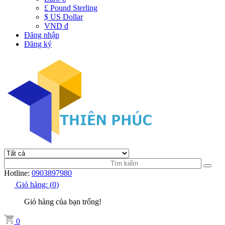
£ Pound Sterling
$ US Dollar
VND đ
Đăng nhập
Đăng ký
Hotline:
0903897980
Giỏ hàng:
(
0
)
Giỏ hàng của bạn trống!
0