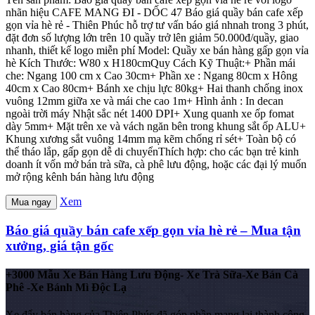
nhãn hiệu CAFE MANG ĐI - DỐC 47 Báo giá quầy bán cafe xếp
gọn vỉa hè rẻ - Thiên Phúc hỗ trợ tư vấn báo giá nhnah trong 3 phút,
đặt đơn số lượng lớn trên 10 quầy trở lên giảm 50.000đ/quầy, giao
nhanh, thiết kế logo miễn phí Model: Quầy xe bán hàng gấp gọn vỉa
hè Kích Thước: W80 x H180cmQuy Cách Kỹ Thuật:+ Phần mái
che: Ngang 100 cm x Cao 30cm+ Phần xe : Ngang 80cm x Hông
40cm x Cao 80cm+ Bánh xe chịu lực 80kg+ Hai thanh chống inox
vuông 12mm giữa xe và mái che cao 1m+ Hình ảnh : In decan
ngoài trời máy Nhật sắc nét 1400 DPI+ Xung quanh xe ốp fomat
dày 5mm+ Mặt trên xe và vách ngăn bên trong khung sắt ốp ALU+
Khung xương sắt vuông 14mm mạ kẽm chống rỉ sét+ Toàn bộ có
thể tháo lắp, gấp gọn dễ di chuyểnThích hợp: cho các bạn trẻ kinh
doanh ít vốn mở bán trà sữa, cà phê lưu động, hoặc các đại lý muốn
mở rộng kênh bán hàng lưu động
Xem
Mua ngay
Báo giá quầy bán cafe xếp gọn vỉa hè rẻ – Mua tận
xưởng, giá tận gốc
+3000 Mẫu Xe Bán Hàng Lưu Động- Xe Trà Sữa-Xe Bán Cà
Phê -Xe Bánh Mì Độc Lạ
Xe đẩy bán hàng của Thiên Phúc đã góp phần mang lại thành công