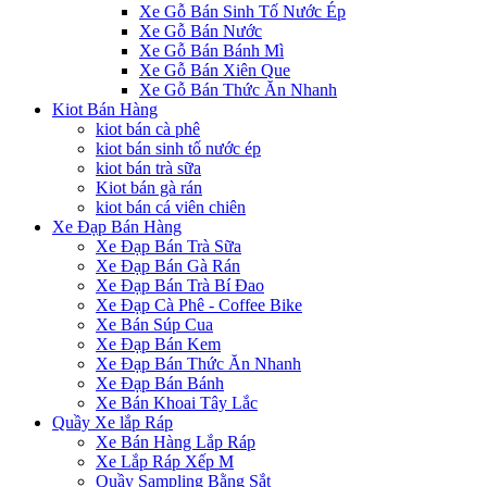
Xe Gỗ Bán Sinh Tố Nước Ép
Xe Gỗ Bán Nước
Xe Gỗ Bán Bánh Mì
Xe Gỗ Bán Xiên Que
Xe Gỗ Bán Thức Ăn Nhanh
Kiot Bán Hàng
kiot bán cà phê
kiot bán sinh tố nước ép
kiot bán trà sữa
Kiot bán gà rán
kiot bán cá viên chiên
Xe Đạp Bán Hàng
Xe Đạp Bán Trà Sữa
Xe Đạp Bán Gà Rán
Xe Đạp Bán Trà Bí Đao
Xe Đạp Cà Phê - Coffee Bike
Xe Bán Súp Cua
Xe Đạp Bán Kem
Xe Đạp Bán Thức Ăn Nhanh
Xe Đạp Bán Bánh
Xe Bán Khoai Tây Lắc
Quầy Xe lắp Ráp
Xe Bán Hàng Lắp Ráp
Xe Lắp Ráp Xếp M
Quầy Sampling Bằng Sắt