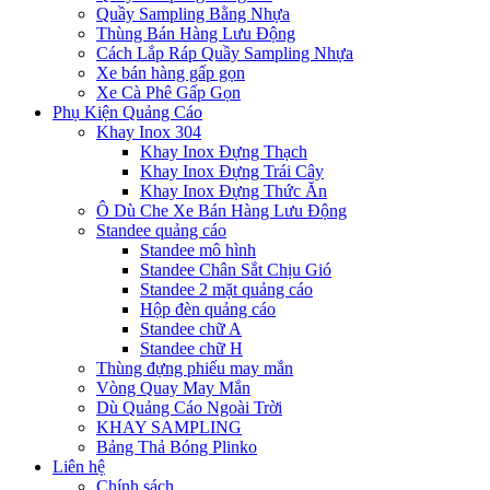
Quầy Sampling Bằng Nhựa
Thùng Bán Hàng Lưu Động
Cách Lắp Ráp Quầy Sampling Nhựa
Xe bán hàng gấp gọn
Xe Cà Phê Gấp Gọn
Phụ Kiện Quảng Cáo
Khay Inox 304
Khay Inox Đựng Thạch
Khay Inox Đựng Trái Cây
Khay Inox Đựng Thức Ăn
Ô Dù Che Xe Bán Hàng Lưu Động
Standee quảng cáo
Standee mô hình
Standee Chân Sắt Chịu Gió
Standee 2 mặt quảng cáo
Hộp đèn quảng cáo
Standee chữ A
Standee chữ H
Thùng đựng phiếu may mắn
Vòng Quay May Mắn
Dù Quảng Cáo Ngoài Trời
KHAY SAMPLING
Bảng Thả Bóng Plinko
Liên hệ
Chính sách