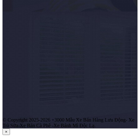
© Copyright 2025-2026 +3000 Mẫu Xe Bán Hàng Lưu Động- Xe
Trà Sữa-Xe Bán Cà Phê -Xe Bánh Mì Độc Lạ.
×