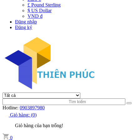
£ Pound Sterling
$ US Dollar
VND đ
Đăng nhập
Đăng ký
Hotline:
0903897980
Giỏ hàng:
(
0
)
Giỏ hàng của bạn trống!
0