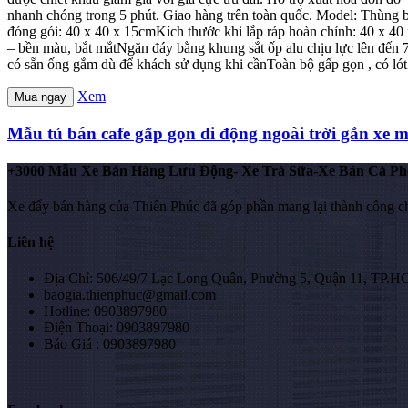
nhanh chóng trong 5 phút. Giao hàng trên toàn quốc. Model: Thùng
đóng gói: 40 x 40 x 15cmKích thước khi lắp ráp hoàn chỉnh: 40 x 40
– bền màu, bắt mắtNgăn đáy bằng khung sắt ốp alu chịu lực lên đế
có sẵn ống gắm dù để khách sử dụng khi cầnToàn bộ gấp gọn , có lót
Xem
Mua ngay
Mẫu tủ bán cafe gấp gọn di động ngoài trời gắn xe 
+3000 Mẫu Xe Bán Hàng Lưu Động- Xe Trà Sữa-Xe Bán Cà Ph
Xe đẩy bán hàng của Thiên Phúc đã góp phần mang lại thành công c
Liên hệ
Địa Chỉ: 506/49/7 Lạc Long Quân, Phường 5, Quận 11, TP.
baogia.thienphuc@gmail.com
Hotline: 0903897980
Điện Thoại: 0903897980
Báo Giá : 0903897980