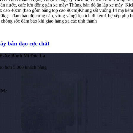
 bán nước, cafe lưu động gắn xe máy/ Thùng bán đồ ăn lắp xe máy Kíc
 x cao 40cm (bao gồm bảng top cao 90cm)Khung sắt vuông 14 mạ kẽm – c
n 70kg – đảm bảo độ cứng cáp, vững vàngTiện ích đi kèm1 bệ xếp phụ
 chống sốc đảm bảo khi giao hàng xa các tỉnh thành
máy bán dạo cực chất
ê -Xe Bánh Mì Độc Lạ
ho hơn 5.000 khách hàng
HCMz