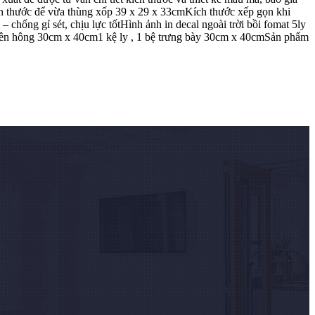
h thước để vừa thùng xốp 39 x 29 x 33cmKích thước xếp gọn khi
hống gỉ sét, chịu lực tốtHình ảnh in decal ngoài trời bồi fomat 5ly
 bên hông 30cm x 40cm1 kệ ly , 1 bệ trưng bày 30cm x 40cmSản phẩm