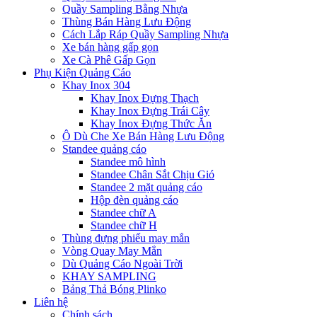
Quầy Sampling Bằng Nhựa
Thùng Bán Hàng Lưu Động
Cách Lắp Ráp Quầy Sampling Nhựa
Xe bán hàng gấp gọn
Xe Cà Phê Gấp Gọn
Phụ Kiện Quảng Cáo
Khay Inox 304
Khay Inox Đựng Thạch
Khay Inox Đựng Trái Cây
Khay Inox Đựng Thức Ăn
Ô Dù Che Xe Bán Hàng Lưu Động
Standee quảng cáo
Standee mô hình
Standee Chân Sắt Chịu Gió
Standee 2 mặt quảng cáo
Hộp đèn quảng cáo
Standee chữ A
Standee chữ H
Thùng đựng phiếu may mắn
Vòng Quay May Mắn
Dù Quảng Cáo Ngoài Trời
KHAY SAMPLING
Bảng Thả Bóng Plinko
Liên hệ
Chính sách