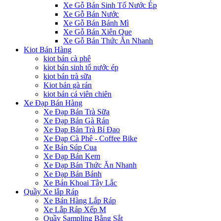
Xe Gỗ Bán Sinh Tố Nước Ép
Xe Gỗ Bán Nước
Xe Gỗ Bán Bánh Mì
Xe Gỗ Bán Xiên Que
Xe Gỗ Bán Thức Ăn Nhanh
Kiot Bán Hàng
kiot bán cà phê
kiot bán sinh tố nước ép
kiot bán trà sữa
Kiot bán gà rán
kiot bán cá viên chiên
Xe Đạp Bán Hàng
Xe Đạp Bán Trà Sữa
Xe Đạp Bán Gà Rán
Xe Đạp Bán Trà Bí Đao
Xe Đạp Cà Phê - Coffee Bike
Xe Bán Súp Cua
Xe Đạp Bán Kem
Xe Đạp Bán Thức Ăn Nhanh
Xe Đạp Bán Bánh
Xe Bán Khoai Tây Lắc
Quầy Xe lắp Ráp
Xe Bán Hàng Lắp Ráp
Xe Lắp Ráp Xếp M
Quầy Sampling Bằng Sắt