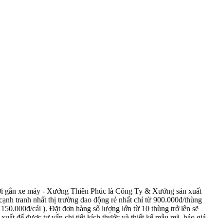
rời gắn xe máy - Xưởng Thiên Phúc là Công Ty & Xưởng sản xuất
cạnh tranh nhất thị trường dao động rẻ nhất chỉ từ 900.000đ/thùng
150.000đ/cái ). Đặt đơn hàng số lượng lớn từ 10 thùng trở lên sẽ
ất để được tư vấn chi tiết kích thước và thiết kế mẫu mã, báo giá