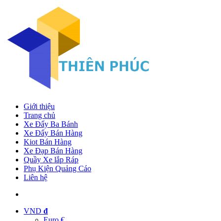
Giới thiệu
Trang chủ
Xe Đẩy Ba Bánh
Xe Đẩy Bán Hàng
Kiot Bán Hàng
Xe Đạp Bán Hàng
Quầy Xe lắp Ráp
Phụ Kiện Quảng Cáo
Liên hệ
VND
đ
Euro €