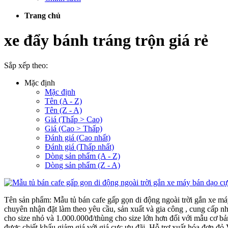
Trang chủ
xe đẩy bánh tráng trộn giá rẻ
Sắp xếp theo:
Mặc định
Mặc định
Tên (A - Z)
Tên (Z - A)
Giá (Thấp > Cao)
Giá (Cao > Thấp)
Đánh giá (Cao nhất)
Đánh giá (Thấp nhất)
Dòng sản phẩm (A - Z)
Dòng sản phẩm (Z - A)
Tên sản phẩm: Mẫu tủ bán cafe gấp gọn di động ngoài trời gắn xe
chuyên nhận đặt làm theo yêu cầu, sản xuất và gia công , cung cấp nh
cho size nhỏ và 1.000.000đ/thùng cho size lớn hơn đối với mẫu cơ bản
được chiết khấu giảm giá với giá cực ưu đãi. Hỗ trợ xuất hóa đơn đ