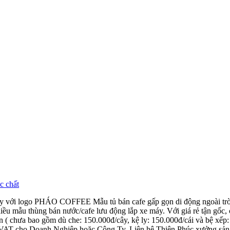
 máy với logo PHÁO COFFEE Mẫu tủ bán cafe gấp gọn di động ngoài t
iều mẫu thùng bán nước/cafe lưu động lắp xe máy. Với giá rẻ tận gốc, 
 ( chưa bao gồm dù che: 150.000đ/cây, kệ ly: 150.000đ/cái và bệ xếp: 
ỏ VAT cho Doanh Nghiệp hoặc Công Ty. Liên hệ Thiên Phúc xưởng sản xu